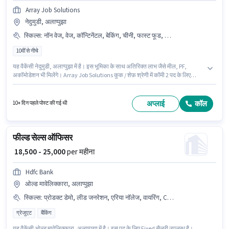
Array Job Solutions
नेदुमुडी, अलाप्पुझा
स्किल्स
:
नॉन वेज, वेज, कॉन्टिनेंटल, बेकिंग, चीनी, फास्ट फूड, नॉर्थ इंडियन, डायटरी/ न्यूट्रीशनल नॉलेज, मल्टी कुज़ीन, फूड प्रेजेंटेशन/ प्लेटिंग, फूड हाईजीन/ सेफ्टी
10वीं से नीचे
यह वैकेंसी नेदुमुडी, अलाप्पुझा में है। इस भूमिका के साथ अतिरिक्त लाभ जैसे मील, PF,
अकॉमोडेशन भी मिलेंगे। Array Job Solutions कुक / शेफ़ श्रेणी में कॉमी 2 पद के लिए
सक्रिय रूप से हायर कर रहा है। इस भूमिका में Fixed वेतन संरचना मिलती है। यह पद 2 - 5
वर्षो वर्ष के अनुभव वाले के लिए उपयुक्त है। आप प्रति माह ₹25000 तक कमा सकते हैं। इस
भूमिका के लिए आवेदक के पास बेकिंग, चीनी, कॉन्टिनेंटल, फास्ट फूड, मल्टी कुज़ीन, नॉन
अप्लाई
कॉल
10+ दिन पहले पोस्ट की गई थी
वेज, नॉर्थ इंडियन, वेज, डायटरी/ न्यूट्रीशनल नॉलेज, फूड हाईजीन/ सेफ्टी, फूड प्रेजेंटेशन/
प्लेटिंग जैसी स्किल्स होनी चाहिए।
फील्ड सेल्स ऑफिसर
₹ 18,500 - 25,000
per महीना
Hdfc Bank
ओल्ड मावेलिक्कारा, अलाप्पुझा
स्किल्स
:
प्रोडक्ट डेमो, लीड जनरेशन, एरिया नॉलेज, वायरिंग, CRM सॉफ्टवेयर
ग्रेजुएट
बैंकिंग
यह वैकेंसी ओल्ड मावेलिक्कारा, अलाप्पुझा में है। इस पद के लिए Fixed सैलरी उपलब्ध है।