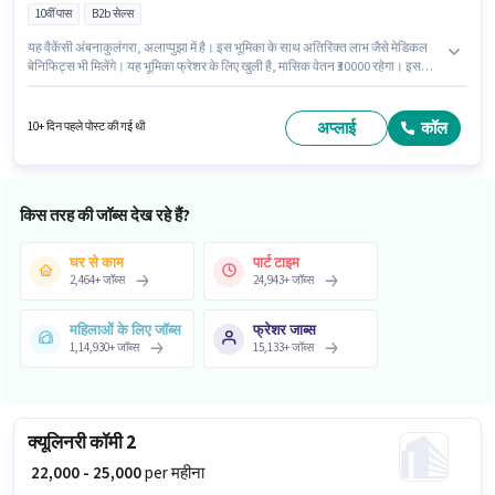
10वीं पास
B2b सेल्स
यह वैकेंसी अंबनाकुलंगरा, अलाप्पुझा में है। इस भूमिका के साथ अतिरिक्त लाभ जैसे मेडिकल
बेनिफिट्स भी मिलेंगे। यह भूमिका फ्रेशर के लिए खुली है, मासिक वेतन ₹30000 रहेगा। इस
भूमिका में Fixed वेतन संरचना मिलती है। आवेदकों के पास कम से कम 10वीं पास डिग्री या
सर्टिफिकेट होना चाहिए। Office Staff में सेल्स / बिज़नेस डेवलपमेंट श्रेणी में बिजनेस
डेवलपमेंट एग्जीक्यूटिव के रूप में जुड़ें।
अप्लाई
कॉल
10+ दिन पहले पोस्ट की गई थी
किस तरह की जॉब्स देख रहे हैं?
घर से काम
पार्ट टाइम
2,464
+
जॉब्स
24,943
+
जॉब्स
महिलाओं के लिए जॉब्स
फ्रेशर जाब्स
1,14,930
+
जॉब्स
15,133
+
जॉब्स
क्यूलिनरी कॉमी 2
₹ 22,000 - 25,000
per महीना