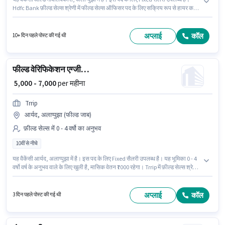
Hdfc Bank फ़ील्ड सेल्स श्रेणी में फील्ड सेल्स ऑफिसर पद के लिए सक्रिय रूप से हायर कर
रहा है। इस भूमिका के लिए आवेदक के पास लीड जनरेशन, प्रोडक्ट डेमो, वायरिंग, एरिया
नॉलेज, CRM सॉफ्टवेयर जैसी स्किल्स होनी चाहिए। आवेदकों के पास कम से कम ग्रेजुएट
डिग्री या सर्टिफिकेट होना चाहिए। यह भूमिका 0 - 2 वर्षो वर्ष के अनुभव वाले के लिए खुली है,
अप्लाई
कॉल
10+ दिन पहले पोस्ट की गई थी
मासिक वेतन ₹25000 रहेगा।
फील्ड वेरिफिकेशन एग्जीक्यूटिव
₹ 5,000 - 7,000
per महीना
Trrip
आर्यद, अलाप्पुझा (फील्ड जाब)
फ़ील्ड सेल्स में 0 - 4 वर्षो का अनुभव
10वीं से नीचे
यह वैकेंसी आर्यद, अलाप्पुझा में है। इस पद के लिए Fixed सैलरी उपलब्ध है। यह भूमिका 0 - 4
वर्षो वर्ष के अनुभव वाले के लिए खुली है, मासिक वेतन ₹7000 रहेगा। Trrip में फ़ील्ड सेल्स श्रेणी
में फील्ड वेरिफिकेशन एग्जीक्यूटिव के रूप में जुड़ें। इस नौकरी के लिए 10वीं से नीचे योग्यता वाले
उम्मीदवार आवेदन कर सकते हैं।
अप्लाई
कॉल
3 दिन पहले पोस्ट की गई थी