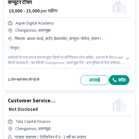
कंप्यूटर टीचर
₹ 10,000 - 15,000
per महीना
Aspen Digital Academy
Chengannur, अलाप्पुझा
स्किल्स
:
आधार कार्ड, कंटेंट डेवलपमेंट, कंप्यूटर नॉलेज, लेसन प्लानिंग
ग्रेजुएट
आवेदकों के पास कम से कम ग्रेजुएट डिग्री या सर्टिफिकेट होना चाहिए। इस पद के लिए Fixed
सैलरी उपलब्ध है। यह वैकेंसी Chengannur, अलाप्पुझा में है। इस भूमिका के लिए उम्मीदवार
के पास कंप्यूटर नॉलेज, कंटेंट डेवलपमेंट, लेसन प्लानिंग होना अनिवार्य है। Aspen Digital
Academy में शिक्षक / ट्यूटर श्रेणी में कंप्यूटर टीचर के रूप में जुड़ें। इस भूमिका के लिए
महत्वपूर्ण दस्तावेज़ आधार कार्ड आवश्यक हैं।
अप्लाई
कॉल
11 दिन पहले पोस्ट की गई थी
Customer Service Executive - Car Finance
₹ Not Disclosed
Tata Capital Finance
Chengannur, अलाप्पुझा
ग्राहक सहायता / टेलीकॉलर में 0 - 1 वर्षो का अनुभव