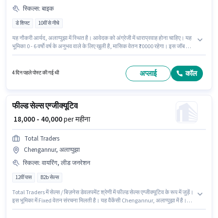
स्किल्स
:
बाइक
डे शिफ्ट
10वीं से नीचे
यह नौकरी आर्यद, अलाप्पुझा में स्थित है। आवेदक को अंग्रेजी में धाराप्रवाह होना चाहिए। यह
भूमिका 0 - 6 वर्षो वर्ष के अनुभव वाले के लिए खुली है, मासिक वेतन ₹70000 रहेगा। इस जॉब के
लिए बाइक का उपलब्ध होना आवश्यक है। Blinkit डिलिवरी श्रेणी में FOOD & GROCERY
DELIVERY BOY पद के लिए सक्रिय रूप से हायर कर रहा है। इस भूमिका में Fixed वेतन
संरचना मिलती है।
अप्लाई
कॉल
4 दिन पहले पोस्ट की गई थी
फील्ड सेल्स एग्जीक्यूटिव
₹ 18,000 - 40,000
per महीना
Total Traders
Chengannur, अलाप्पुझा
स्किल्स
:
वायरिंग, लीड जनरेशन
12वीं पास
B2b सेल्स
Total Traders में सेल्स / बिज़नेस डेवलपमेंट श्रेणी में फील्ड सेल्स एग्जीक्यूटिव के रूप में जुड़ें।
इस भूमिका में Fixed वेतन संरचना मिलती है। यह वैकेंसी Chengannur, अलाप्पुझा में है।
इस भूमिका के लिए उम्मीदवार के पास लीड जनरेशन, वायरिंग होना अनिवार्य है। इस पद के लिए
उम्मीदवार के पास 12वीं पास डिग्री/सर्टिफिकेट होना अनिवार्य है। यह पद 0 - 6 महीने वर्ष के