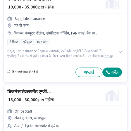
₹ 19,000 - 35,000
per महीना
Bajaj Life Insurance
घर से काम
स्किल्स
:
कंप्यूटर नॉलेज, डोमेस्टिक कॉलिंग, PAN कार्ड, बैंक अकाउंट, आधार कार्ड, इंटरनेशनल कॉलिंग
डे शिफ्ट
ग्रेजुएट
B2b सेल्स
Bajaj Life Insurance में ग्राहक सहायता / टेलीकॉलर श्रेणी में सेल्स & मार्केटिंग
एग्जीक्यूटिव के रूप में जुड़ें। इस पद के लिए Fixed सैलरी उपलब्ध है। यह नौकरी अरट्टुपुझा,
अलाप्पुझा में स्थित है। इस भूमिका के साथ अतिरिक्त लाभ जैसे PF, मेडिकल बेनिफिट्स भी
मिलेंगे। यह पद 0 - 6 वर्षो वर्ष के अनुभव वाले के लिए उपयुक्त है। आप प्रति माह ₹35000 तक
कमा सकते हैं। इस भूमिका के लिए आवेदक के पास कंप्यूटर नॉलेज, डोमेस्टिक कॉलिंग,
अप्लाई
कॉल
10+ दिन पहले पोस्ट की गई थी
इंटरनेशनल कॉलिंग जैसी स्किल्स होनी चाहिए।
बिजनेस डेवलपमेंट एग्जीक्यूटिव
₹ 18,000 - 30,000
per महीना
Office Staff
अंबनाकुलंगरा, अलाप्पुझा
सेल्स / बिज़नेस डेवलपमेंट में फ्रेशर