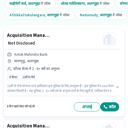
वाझीचेरी वार्ड
,
अलाप्पुझा
में जॉब्स
ओल्ड मावेलिक्कारा
,
अलाप्पुझा
में जॉब्स
कोम्मा
Athikkattukulangara
,
अलाप्पुझा
में जॉब्स
Nedumudy
,
अलाप्पुझा
में जॉब्स
Acquisition Manager
₹ Not Disclosed
Kotak Mahindra Bank
चारुम्मूडु, अलाप्पुझा
फ़ील्ड सेल्स में 2 - 6+ वर्षो का अनुभव
डे शिफ्ट
10वीं से नीचे
10वीं से नीचे योग्यता वाले उम्मीदवार इस भूमिका के लिए उपयुक्त हैं। इस भूमिका में Fixed वेतन
संरचना मिलती है। यह भूमिका 2 - 6+ वर्षो वर्ष के अनुभव वाले के लिए खुली है, मासिक वेतन ₹1
रहेगा। यह भूमिका फुल टाइम की है, डे शिफ्ट के साथ और 5 days working प्रति सप्ताह है।
यह नौकरी चारुम्मूडु, अलाप्पुझा में स्थित है। Kotak Mahindra Bank में फ़ील्ड सेल्स श्रेणी
में Acquisition Manager के रूप में जुड़ें।
अप्लाई
कॉल
8 दिन पहले पोस्ट की गई थी
Acquisition Manager