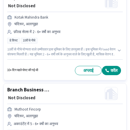
₹ Not Disclosed
Kotak Mahindra Bank
चंदिरूर, अलाप्पुझा
फ़ील्ड सेल्स में 2 - 6+ वर्षो का अनुभव
डे शिफ्ट
10वीं से नीचे
10वीं से नीचे योग्यता वाले उम्मीदवार इस भूमिका के लिए उपयुक्त हैं। इस भूमिका में Fixed वेतन
संरचना मिलती है। यह भूमिका 2 - 6+ वर्षो वर्ष के अनुभव वाले के लिए खुली है, मासिक वेतन ₹1
रहेगा। यह एक फुल टाइम भूमिका है, जिसमें डे शिफ्ट और 5 days working प्रति सप्ताह है।
Kotak Mahindra Bank फ़ील्ड सेल्स श्रेणी में Acquisition Manager पद के लिए
सक्रिय रूप से हायर कर रहा है। यह नौकरी चंदिरूर, अलाप्पुझा में स्थित है।
अप्लाई
कॉल
10+ दिन पहले पोस्ट की गई थी
Branch Business Manager - Secured & Unsecured Lending
₹ Not Disclosed
Muthoot Fincorp
चंदिरूर, अलाप्पुझा
अकाउंटेंट में 5 - 6+ वर्षो का अनुभव