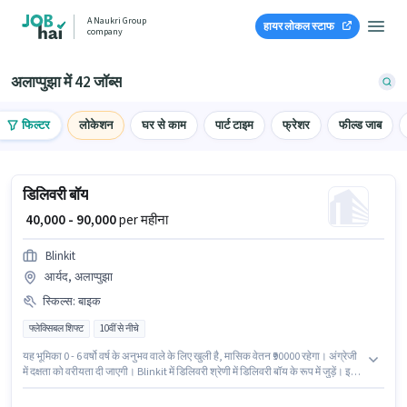
A Naukri Group
हायर लोकल स्टाफ
company
अलाप्पुझा में 42 जॉब्स
फिल्टर
लोकेशन
घर से काम
पार्ट टाइम
फ्रेशर
फील्ड जाब
डिलिवरी बॉय
₹ 40,000 - 90,000
per महीना
Blinkit
आर्यद, अलाप्पुझा
स्किल्स
:
बाइक
फ्लेक्सिबल शिफ्ट
10वीं से नीचे
यह भूमिका 0 - 6 वर्षो वर्ष के अनुभव वाले के लिए खुली है, मासिक वेतन ₹90000 रहेगा। अंग्रेजी
में दक्षता को वरीयता दी जाएगी। Blinkit में डिलिवरी श्रेणी में डिलिवरी बॉय के रूप में जुड़ें। इस
भूमिका में Fixed वेतन संरचना मिलती है। यह नौकरी आर्यद, अलाप्पुझा में स्थित है। इस
भूमिका के लिए आवेदन करने हेतु उम्मीदवार के पास बाइक होना चाहिए।