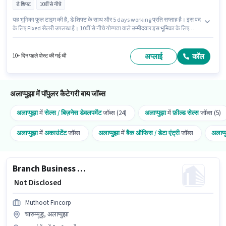
डे शिफ्ट
10वीं से नीचे
यह भूमिका फुल टाइम की है, डे शिफ्ट के साथ और 5 days working प्रति सप्ताह है। इस पद
के लिए Fixed सैलरी उपलब्ध है। 10वीं से नीचे योग्यता वाले उम्मीदवार इस भूमिका के लिए
उपयुक्त हैं। यह पद 5 - 6+ वर्षो वर्ष के अनुभव वाले के लिए उपयुक्त है। आप प्रति माह ₹1 तक
कमा सकते हैं। यह वैकेंसी चंदिरूर, अलाप्पुझा में है। Muthoot Fincorp अकाउंटेंट श्रेणी में
Branch Business Manager - Secured & Unsecured Lending पद के लिए सक्रिय
अप्लाई
कॉल
10+ दिन पहले पोस्ट की गई थी
रूप से हायर कर रहा है।
अलाप्पुझा में पॉपुलर कैटेगरी बाय जॉब्स
अलाप्पुझा
में
सेल्स / बिज़नेस डेवलपमेंट
जॉब्स (24)
अलाप्पुझा
में
फ़ील्ड सेल्स
जॉब्स (5)
अलाप्पुझा
में
अकाउंटेंट
जॉब्स
अलाप्पुझा
में
बैक ऑफिस / डेटा एंट्री
जॉब्स
अलाप्प
Branch Business Manager - Secured & Unsecured Lending
₹ Not Disclosed
Muthoot Fincorp
चारुम्मूडु, अलाप्पुझा