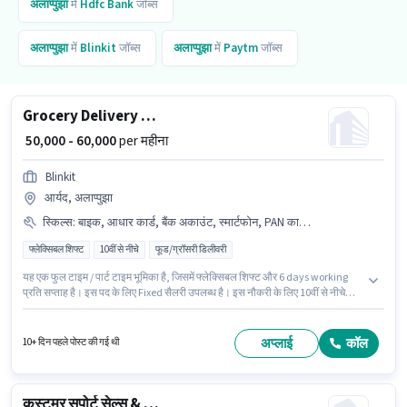
अलाप्पुझा
में
Hdfc Bank
जॉब्स
अलाप्पुझा
में
Blinkit
जॉब्स
अलाप्पुझा
में
Paytm
जॉब्स
Grocery Delivery Boy
₹ 50,000 - 60,000
per महीना
Blinkit
आर्यद, अलाप्पुझा
स्किल्स
:
बाइक, आधार कार्ड, बैंक अकाउंट, स्मार्टफोन, PAN कार्ड, साइकिल, टू-व्हीलर ड्राइविंग, 2-व्हीलर ड्राइविंग लाइसेंस, आरसी
फ्लेक्सिबल शिफ्ट
10वीं से नीचे
फूड/ग्रॉसरी डिलीवरी
यह एक फुल टाइम / पार्ट टाइम भूमिका है, जिसमें फ्लेक्सिबल शिफ्ट और 6 days working
प्रति सप्ताह है। इस पद के लिए Fixed सैलरी उपलब्ध है। इस नौकरी के लिए 10वीं से नीचे
योग्यता वाले उम्मीदवार आवेदन कर सकते हैं। इंश्योरेंस पद और कंपनी की नीतियों के अनुसार
दिए जा सकते हैं। यह नौकरी आर्यद, अलाप्पुझा में स्थित है। इस भूमिका के लिए उम्मीदवार के
पास टू-व्हीलर ड्राइविंग होना अनिवार्य है।
अप्लाई
कॉल
10+ दिन पहले पोस्ट की गई थी
कस्टमर सपोर्ट सेल्स & मार्केटिंग एग्जीक्यूटिव