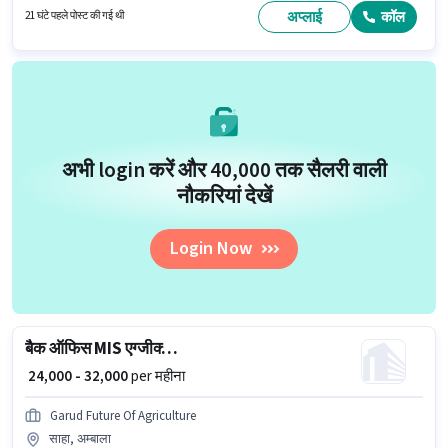
वाले उम्मीदवार इस भूमिका के लिए उपयुक्त हैं। यह भूमिका 6 - 72 महीने वर्ष के अनुभव वाले के
अप्लाई
कॉल
21 घंटे पहले पोस्ट की गई थी
लिए खुली है, मासिक वेतन ₹25000 रहेगा।
अभी login करें और ₹40,000 तक सैलरी वाली
नौकरियां देखें
Login Now
बैक ऑफिस MIS एग्जीक्यूटिव
₹ 24,000 - 32,000
per महीना
Garud Future Of Agriculture
साहा, अम्बाला