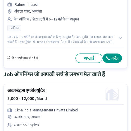
Rahne Infratech
अंबाला शहर, अम्बाला
बैक ऑफिस / डेटा एंट्री में 6 - 12 महीने का अनुभव
12वीं पास
यह पद 6 - 12 महीने वर्ष के अनुभव वाले के लिए उपयुक्त है। आप प्रति माह ₹15000 तक कमा
सकते हैं। इस भूमिका में Fixed वेतन संरचना मिलती है। आवेदकों के पास कम से कम 12वीं
पास डिग्री या सर्टिफिकेट होना चाहिए। इस भूमिका के साथ अतिरिक्त लाभ जैसे PF, मेडिकल
बेनिफिट्स भी मिलेंगे। यह नौकरी अंबाला शहर, अम्बाला में स्थित है। Rahne Infratech में
बैक ऑफिस / डेटा एंट्री श्रेणी में Toll Collector के रूप में जुड़ें।
अप्लाई
कॉल
10+ दिन पहले पोस्ट की गई थी
Job ओपनिंग्स जो आपकी सर्च से लगभग मेल खाते हैं
अकाउंट्स एग्जीक्यूटिव
8,000 -
12,000
/Month
Ckpa India Management Private Limited
बलदेव नगर, अम्बाला
अकाउंटेंट में फ्रेशर