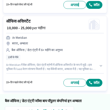
₹30000 तक कमा सकते हैं।
अप्लाई
कॉल
10+ दिन पहले पोस्ट की गई थी
ऑफिस असिस्टेंट
₹ 10,000 - 25,000
per महीना
Ar Meridian
बरारा, अम्बाला
बैक ऑफिस / डेटा एंट्री में 6+ महीने का अनुभव
10वीं से नीचे
Ar Meridian में बैक ऑफिस / डेटा एंट्री श्रेणी में ऑफिस असिस्टेंट के रूप में जुड़ें। इस
भूमिका में Fixed वेतन संरचना मिलती है। यह वैकेंसी बरारा, अम्बाला में है। यह भूमिका 6+
महीने वर्ष के अनुभव वाले के लिए खुली है, मासिक वेतन ₹25000 रहेगा। इस नौकरी के लिए 10वीं
से नीचे योग्यता वाले उम्मीदवार आवेदन कर सकते हैं।
अप्लाई
कॉल
10+ दिन पहले पोस्ट की गई थी
बैक ऑफिस / डेटा एंट्री जॉब्स बाय पॉपुलर कंपनियां इन अम्बाला