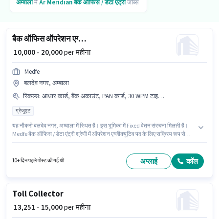
अम्बाला
में
Ar Meridian
बैक ऑफिस / डेटा एंट्री
जॉब्स
बैक ऑफिस ऑपरेशन एग्जीक्यूटिव
₹ 10,000 - 20,000
per महीना
Medfe
बलदेव नगर, अम्बाला
स्किल्स
:
आधार कार्ड, बैंक अकाउंट, PAN कार्ड, 30 WPM टाइपिंग स्पीड, कंप्यूटर नॉलेज, MS Excel
ग्रेजुएट
यह नौकरी बलदेव नगर, अम्बाला में स्थित है। इस भूमिका में Fixed वेतन संरचना मिलती है।
Medfe बैक ऑफिस / डेटा एंट्री श्रेणी में ऑपरेशन एग्जीक्यूटिव पद के लिए सक्रिय रूप से
हायर कर रहा है। इस भूमिका के लिए आवेदक के पास 30 WPM टाइपिंग स्पीड, कंप्यूटर नॉलेज,
MS Excel जैसी स्किल्स होनी चाहिए। यह भूमिका 6+ महीने वर्ष के अनुभव वाले के लिए खुली है,
मासिक वेतन ₹20000 रहेगा। इस भूमिका के लिए महत्वपूर्ण दस्तावेज़ PAN कार्ड, आधार कार्ड,
अप्लाई
कॉल
10+ दिन पहले पोस्ट की गई थी
बैंक अकाउंट आवश्यक हैं।
Toll Collector
₹ 13,251 - 15,000
per महीना