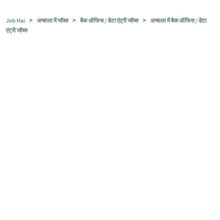
>
>
>
Job Hai
अम्बाला में जॉब्स
बैक ऑफिस / डेटा एंट्री जॉब्स
अम्बाला में बैक ऑफिस / डेटा
एंट्री जॉब्स