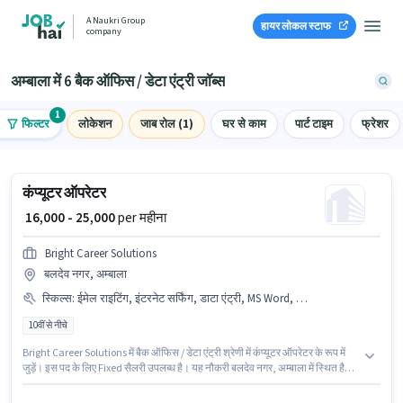
A Naukri Group
हायर लोकल स्टाफ
company
अम्बाला में 6 बैक ऑफिस / डेटा एंट्री जॉब्स
1
फिल्टर
लोकेशन
जाब रोल (1)
घर से काम
पार्ट टाइम
फ्रेशर
कंप्यूटर ऑपरेटर
₹ 16,000 - 25,000
per महीना
Bright Career Solutions
बलदेव नगर, अम्बाला
स्किल्स
:
ईमेल राइटिंग, इंटरनेट सर्फिंग, डाटा एंट्री, MS Word, MS Excel, कंप्यूटर नॉलेज, 30 WPM टाइपिंग स्पीड
10वीं से नीचे
Bright Career Solutions में बैक ऑफिस / डेटा एंट्री श्रेणी में कंप्यूटर ऑपरेटर के रूप में
जुड़ें। इस पद के लिए Fixed सैलरी उपलब्ध है। यह नौकरी बलदेव नगर, अम्बाला में स्थित है।
इस भूमिका के लिए उम्मीदवार के पास 30 WPM टाइपिंग स्पीड, कंप्यूटर नॉलेज, डाटा एंट्री,
ईमेल राइटिंग, इंटरनेट सर्फिंग, MS Excel, MS Word होना अनिवार्य है। 10वीं से नीचे योग्यता