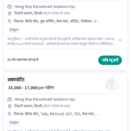
Hiring Stop Recruitment Solutions Opc
टिकरी कलान, दिल्ली
(
मेट्रो स्टेशन के पास
)
स्किल्स
:
बैलेंस शीट, बुक कीपिंग, कैश फ्लो, ऑडिट, टैक्सेशन - VAT & सेल्स टैक्स, Tally, टैक्स रिटर्न्स, TDS, MS Excel
ग्रेजुएट
यह भूमिका 2 - 4 वर्षो वर्ष के अनुभव वाले के लिए खुली है, मासिक वेतन ₹18000 रहेगा। इस पद
के लिए Fixed सैलरी उपलब्ध है। आवेदकों के पास कम से कम ग्रेजुएट डिग्री या सर्टिफिकेट
होना चाहिए। इस भूमिका के लिए आवेदक के पास ऑडिट, बैलेंस शीट, बुक कीपिंग, कैश फ्लो,
MS Excel, Tally, टैक्स रिटर्न्स, टैक्सेशन - VAT & सेल्स टैक्स, TDS जैसी स्किल्स होनी
चाहिए। यह वैकेंसी टिकरी कलान, दिल्ली में है। Hiring Stop Recruitment Solutions
जॉब व्यू करें
10+ दिन पहले पोस्ट की गई थी
Opc अकाउंटेंट श्रेणी में अकाउंटेंट पद के लिए सक्रिय रूप से हायर कर रहा है।
अकाउंटेंट
₹ 15,000 - 17,000
per महीना
Hiring Stop Recruitment Solutions Opc
टिकरी कलान, दिल्ली
(
मेट्रो स्टेशन के पास
)
स्किल्स
:
बैलेंस शीट, Tally, MS Excel, GST, TDS, कैश फ्लो, टैक्स रिटर्न्स, बुक कीपिंग, ऑडिट
ग्रेजुएट