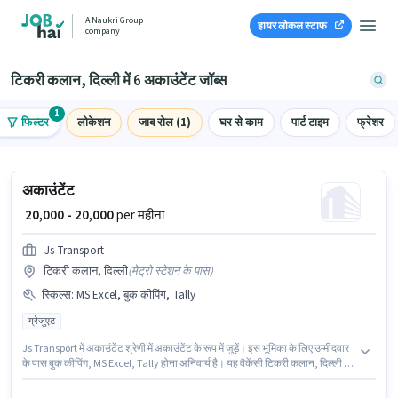
A Naukri Group
हायर लोकल स्टाफ
company
टिकरी कलान, दिल्ली में 6 अकाउंटेंट जॉब्स
1
फिल्टर
लोकेशन
जाब रोल (1)
घर से काम
पार्ट टाइम
फ्रेशर
अकाउंटेंट
₹ 20,000 - 20,000
per महीना
Js Transport
टिकरी कलान, दिल्ली
(
मेट्रो स्टेशन के पास
)
स्किल्स
:
MS Excel, बुक कीपिंग, Tally
ग्रेजुएट
Js Transport में अकाउंटेंट श्रेणी में अकाउंटेंट के रूप में जुड़ें। इस भूमिका के लिए उम्मीदवार
के पास बुक कीपिंग, MS Excel, Tally होना अनिवार्य है। यह वैकेंसी टिकरी कलान, दिल्ली में
है। इस पद के लिए Fixed सैलरी उपलब्ध है। यह पद 2 - 6+ वर्षो वर्ष के अनुभव वाले के लिए
उपयुक्त है। आप प्रति माह ₹20000 तक कमा सकते हैं। आवेदकों के पास कम से कम ग्रेजुएट