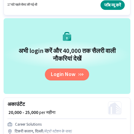
डिग्री या सर्टिफिकेट होना चाहिए।
जॉब व्यू करें
17 घंटे पहले पोस्ट की गई थी
अभी login करें और ₹40,000 तक सैलरी वाली
नौकरियां देखें
Login Now
अकाउंटेंट
₹ 20,000 - 25,000
per महीना
Career Solutions
टिकरी कलान, दिल्ली
(
मेट्रो स्टेशन के पास
)