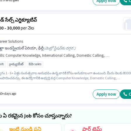
Apply now
C
1 రోజులు క్రితం
డ్ సేల్స్ ఎగ్జిక్యూటివ్
000 - 30,000
per నెల
areer Solutions
్లా ఇండస్ట్రియల్ ఏరియా, ఢిల్లీ
(
మెట్రో స్టేషన్‌కు దగ్గర',
)
lls
:
Computer Knowledge, International Calling, Domestic Calling, MS Excel, Lead Generation
ift
గ్రాడ్యుయేట్
B2b sales
ోగం 1 - 6+ ఏళ్లు సంవత్సరాల అనుభవం ఉన్న వారికి కోసం అనుకూలంగా ఉంటుంది. మీరు నెలకు ₹3000
ంపాదించవచ్చు. ఈ ఉద్యోగానికి అభ్యర్థి వద్ద Computer Knowledge, Domestic Calling,
tional Calling, Lead Generation, MS Excel ఉండాలి. దరఖాస్తుదారులు కనీసం గ్రాడ్యుయేట్ డిగ్రీ ల
కెట్ కలిగి ఉండాలి. ఈ ఉద్యోగానికి Fixed జీతం ఇవ్వబడుతుంది. ఈ ఉద్యోగం Full Time ప్రాతిపదికపై, D
రియు వారానికి 6 days working ఉన్నాయి. ఈ ఉద్యోగం ఓఖ్లా ఇండస్ట్రియల్ ఏరియా, ఢిల్లీ లో ఉంది.
Apply now
C
10+ days ago
ు ఏ రకమైన job కోసం చూస్తున్నారు?
ఇంటి నుండి పని
పార్ట్ టైమ్