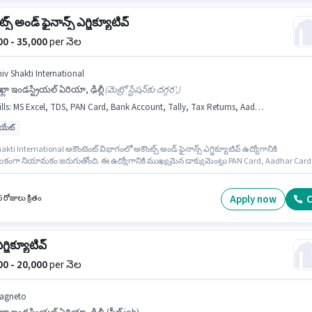
్స్ అండ్ ఫైనాన్స్ ఎగ్జిక్యూటివ్
000 - 35,000
per నెల
hiv Shakti International
్లా ఇండస్ట్రియల్ ఏరియా, ఢిల్లీ
(
మెట్రో స్టేషన్‌కు దగ్గర',
)
lls
:
MS Excel, TDS, PAN Card, Bank Account, Tally, Tax Returns, Aadhar Card, GST
యుయేట్
akti International అకౌంటెంట్ విభాగంలో అకౌంట్స్ అండ్ ఫైనాన్స్ ఎగ్జిక్యూటివ్ ఉద్యోగానికి
శీలకంగా నియామకం జరుగుతోంది. ఈ ఉద్యోగానికి ముఖ్యమైన డాక్యుమెంట్లు PAN Card, Aadhar Card
count అవసరం. దరఖాస్తుదారులు కనీసం గ్రాడ్యుయేట్ డిగ్రీ లేదా సర్టిఫికెట్ కలిగి ఉండాలి. ఈ
నికి అర్హత పొందేందుకు అభ్యర్థికి GST, MS Excel, Tally, Tax Returns, TDS వంటి నైపుణ్యాలు ఉండాల
ోగం 3 - 5 ఏళ్లు సంవత్సరాల అనుభవం ఉన్న వారికి కోసం అనుకూలంగా ఉంటుంది. మీరు నెలకు ₹35000
Apply now
C
 రోజులు క్రితం
ంపాదించవచ్చు. ఈ ఉద్యోగానికి Fixed జీతం అందుబాటులో ఉంది.
 ఎగ్జిక్యూటివ్
000 - 20,000
per నెల
agneto