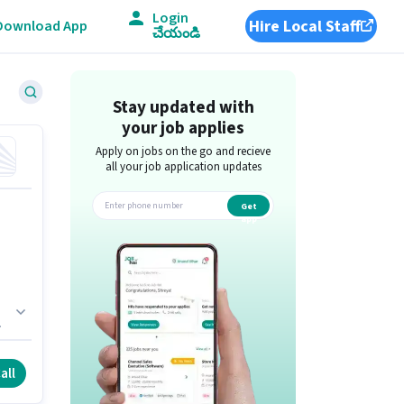
Login
Hire Local Staff
Download App
చేయండి
Stay updated with
your job applies
Apply on jobs on the go and recieve
all your job application updates
Get
app
ో
all