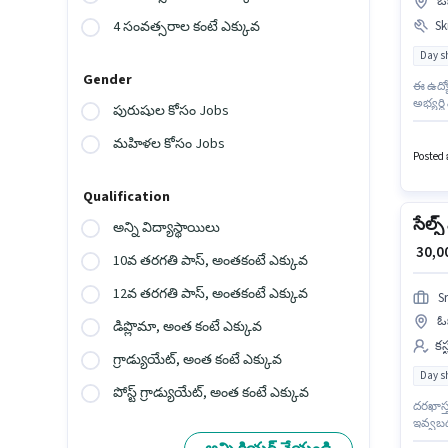
ఓఖ
Ski
4 సంవత్సరాల కంటే ఎక్కువ
Day sh
Gender
ఈ ఉద్యో
అభ్యర్థ
పురుషుల కోసం Jobs
ఈ ఉద్యో
MAGNETO
మహిళల కోసం Jobs
Posted ఒ
Qualification
సేల్స్
అన్ని విద్యాస్థాయిలు
₹ 30,
10వ తరగతి పాస్, అంతకంటే ఎక్కువ
12వ తరగతి పాస్, అంతకంటే ఎక్కువ
S
ఓఖ
డిప్లొమా, అంత కంటే ఎక్కువ
కస
గ్రాడ్యుయేట్, అంత కంటే ఎక్కువ
Day sh
పోస్ట్ గ్రాడ్యుయేట్, అంత కంటే ఎక్కువ
దరఖాస్త
ఇవ్వబడు
టెలికాల