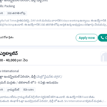
్లా ఇండస్ట్రియల్ ఏరియా, ఢిల్లీ (ఫీల్డ్ job)
lls
:
Packing
ift
10వ తరగతి లోపు
గం Full Time ప్రాతిపదికపై, DAY shift మరియు వారానికి 6 days working ఉన్నాయి. ఈ ఉద్యోగానికి
ి వద్ద Packing ఉండాలి. ఈ ఉద్యోగానికి 10వ తరగతి లోపు అర్హత ఉన్న అభ్యర్థులు దరఖాస్తు చేయవచ్చు.
గానికి Fixed జీతం ఇవ్వబడుతుంది. ఈ ఉద్యోగం ఓఖ్లా ఇండస్ట్రియల్ ఏరియా, ఢిల్లీ లో ఉంది.
 లో శ్రమ/సహాయకుడు విభాగంలో ఫీల్డ్ ఎగ్జిక్యూటివ్ గా చేరండి.
Apply now
C
క రోజు క్రితం
 ఎగ్జిక్యూటివ్
000 - 40,000
per నెల
rv International
్లా ఇండస్ట్రియల్ ఏరియా, ఢిల్లీ
(
మెట్రో స్టేషన్‌కు దగ్గర',
)
్టమర్ మద్దతు / టెలికాలర్ లో 5 - 6 ఏళ్లు అనుభవం
ift
గ్రాడ్యుయేట్
B2b sales
ుదారులు కనీసం గ్రాడ్యుయేట్ డిగ్రీ లేదా సర్టిఫికెట్ కలిగి ఉండాలి. ఈ ఉద్యోగానికి Fixed జీతం
తుంది. ఈ ఖాళీ ఓఖ్లా ఇండస్ట్రియల్ ఏరియా, ఢిల్లీ లో ఉంది. Srv International కస్టమర్ మద్దతు /
ర్ విభాగంలో సేల్స్ ఎగ్జిక్యూటివ్ ఉద్యోగానికి క్రియాశీలకంగా నియామకం జరుగుతోంది. ఇది Full Time