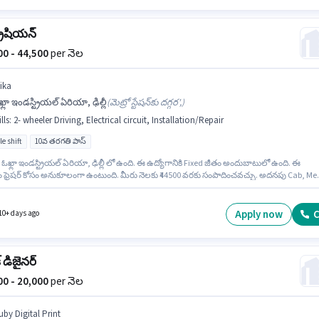
్రీషియన్
500 - 44,500
per నెల
ika
్లా ఇండస్ట్రియల్ ఏరియా, ఢిల్లీ
(
మెట్రో స్టేషన్‌కు దగ్గర',
)
lls
:
2- wheeler Driving, Electrical circuit, Installation/Repair
le shift
10వ తరగతి పాస్
ఓఖ్లా ఇండస్ట్రియల్ ఏరియా, ఢిల్లీ లో ఉంది. ఈ ఉద్యోగానికి Fixed జీతం అందుబాటులో ఉంది. ఈ
ం ఫ్రెషర్ కోసం అనుకూలంగా ఉంటుంది. మీరు నెలకు ₹44500 వరకు సంపాదించవచ్చు. అదనపు Cab, Me
nce, PF, Accomodation, Medical Benefits లు ఉద్యోగ స్థాయి మరియు కంపెనీ పాలసీలపై ఆధారప
ాయి. ఇది Full Time ఉద్యోగం, ఇందులో FLEXIBLE shift మరియు వారానికి 6 days working
 ఈ ఉద్యోగానికి అభ్యర్థి వద్ద Electrical circuit, 2- wheeler Driving, Installation/Repair ఉండాల
Apply now
C
10+ days ago
క్ డిజైనర్
000 - 20,000
per నెల
uby Digital Print