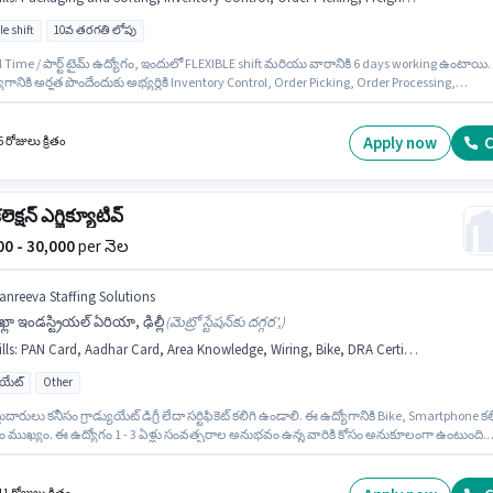
le shift
10వ తరగతి లోపు
e / పార్ట్ టైమ్ ఉద్యోగం, ఇందులో FLEXIBLE shift మరియు వారానికి 6 days working ఉంటాయి.
గానికి అర్హత పొందేందుకు అభ్యర్థికి Inventory Control, Order Picking, Order Processing,
ing and Sorting, Stock Taking, Freight Forwarding వంటి నైపుణ్యాలు ఉండాలి. ఈ ఉద్యోగం ఫ్రెష
నెల జీతం ₹38500 ఉంటుంది. అదనపు Meal, Insurance, PF, Medical Benefits లు ఉద్యోగ స్థాయి
కంపెనీ పాలసీలపై ఆధారపడి ఇప్పించబడతాయి. 10వ తరగతి లోపు అర్హత ఉన్న అభ్యర్థులు ఈ
Apply now
C
 రోజులు క్రితం
నికి అప్లై చేసుకోవచ్చు. ఈ ఉద్యోగానికి Fixed జీతం ఇవ్వబడుతుంది.
 కలెక్షన్ ఎగ్జిక్యూటివ్
000 - 30,000
per నెల
anreeva Staffing Solutions
్లా ఇండస్ట్రియల్ ఏరియా, ఢిల్లీ
(
మెట్రో స్టేషన్‌కు దగ్గర',
)
lls
:
PAN Card, Aadhar Card, Area Knowledge, Wiring, Bike, DRA Certificate, Smartphone, Bank Account, 2-Wheeler Driving Licence
యుయేట్
Other
ుదారులు కనీసం గ్రాడ్యుయేట్ డిగ్రీ లేదా సర్టిఫికెట్ కలిగి ఉండాలి. ఈ ఉద్యోగానికి Bike, Smartphone కల
ముఖ్యం. ఈ ఉద్యోగం 1 - 3 ఏళ్లు సంవత్సరాల అనుభవం ఉన్న వారికి కోసం అనుకూలంగా ఉంటుంది.
లకు ₹30000 వరకు సంపాదించవచ్చు. ఈ ఉద్యోగానికి అభ్యర్థి వద్ద Wiring, Area Knowledge ఉండాలి.
a Staffing Solutions లో ఫీల్డ్ అమ్మకాలు విభాగంలో ఫీల్డ్ కలెక్షన్ ఎగ్జిక్యూటివ్ గా చేరండి. ఈ
ంలో అదనపు ప్రయోజనాలు Insurance, PF ఉన్నాయి.