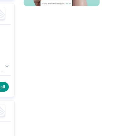
,
ి.
all