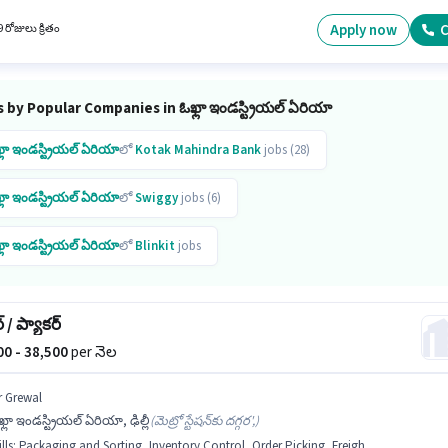
ం, ఇందులో DAY shift మరియు వారానికి 6 days working ఉంటాయి. ఈ ఉద్యోగం 5 - 6 ఏళ్లు సంవత్స
 ఉన్న వారికి కోసం, నెల జీతం ₹40000 ఉంటుంది.
Apply now
C
 రోజులు క్రితం
 by Popular Companies in ఓఖ్లా ఇండస్ట్రియల్ ఏరియా
్లా ఇండస్ట్రియల్ ఏరియా
లో
Kotak Mahindra Bank
jobs (28)
్లా ఇండస్ట్రియల్ ఏరియా
లో
Swiggy
jobs (6)
్లా ఇండస్ట్రియల్ ఏరియా
లో
Blinkit
jobs
్ / ప్యాకర్
500 - 38,500
per నెల
r Grewal
్లా ఇండస్ట్రియల్ ఏరియా, ఢిల్లీ
(
మెట్రో స్టేషన్‌కు దగ్గర',
)
lls
:
Packaging and Sorting, Inventory Control, Order Picking, Freight Forwarding, Stock Taking, Order Processing