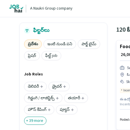
A Naukri Group company
120 ఓ
ఫిల్టర్‌లు
ప్రదేశం
ఇంటి నుండి పని
పార్ట్ టైమ్
Food
₹ 26,
ఫ్రెషర్
ఫీల్డ్ job
S
Job Roles
ఓఖ
Ski
డెలివరీ
డ్రైవర్
Ince
గిడ్డంగి / లాజిస్టిక్స్
తయారీ
ఈ ఉద్యో
Incent
హౌస్ కీపింగ్
ప్యూన్
అదనపు 
ఉంటుంది
Posted ఒ
+
39
more