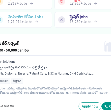
2,713
+
Jobs
27,865
+
Jobs
మహిళల కోసం Jobs
ఫ్రెషర్ jobs
1,21,914
+
Jobs
16,289
+
Jobs
కేర్ నర్సింగ్
000 - 50,000
per నెల
hr Solutions
్లా ఇండస్ట్రియల్ ఏరియా, ఢిల్లీ (ఫీల్డ్ job)
lls
:
Diploma, Nursing/Patient Care, B.SC in Nursing, GNM Certificate, ANM Certificate
on shift
డిప్లొమా
utions నర్సు / సమ్మేళనం విభాగంలో హోమ్ కేర్ నర్సింగ్ ఉద్యోగానికి క్రియాశీలకంగా నియామకం
ోంది. ఈ ఉద్యోగానికి Fixed జీతం అందుబాటులో ఉంది. ఇది Full Time ఉద్యోగం, ఇందులో Rotation
మరియు వారానికి 6 days working ఉంటాయి. అదనపు Medical Benefits లు ఉద్యోగ స్థాయి మరియు
 పాలసీలపై ఆధారపడి ఇప్పించబడతాయి. ఈ ఖాళీ ఓఖ్లా ఇండస్ట్రియల్ ఏరియా, ఢిల్లీ లో ఉంది. ఈ
నికి అభ్యర్థి వద్ద ANM Certificate, B.SC in Nursing, Diploma, GNM Certificate, Nursing/Patie
Apply now
C
10+ days ago
ండాలి.