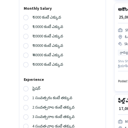
Monthly Salary
అకౌంట
₹ 25,
₹ 5000 కంటే ఎక్కువ
₹ 10000 కంటే ఎక్కువ
S
₹ 20000 కంటే ఎక్కువ
ఓఖ
Ski
₹ 30000 కంటే ఎక్కువ
గ్రాడ్
₹ 40000 కంటే ఎక్కువ
Shiv Sh
₹ 50000 కంటే ఎక్కువ
క్రియా
Bank Ac
ఉద్యోగా
Experience
ఈ ఉద్య
Posted 5
వరకు స
ఫ్రెషర్
1 సంవత్సరం కంటే తక్కువ
ఫీల్డ్
2 సంవత్సరాల కంటే తక్కువ
₹ 17,
3 సంవత్సరాల కంటే తక్కువ
M
4 సంవత్సరాల కంటే తక్కువ