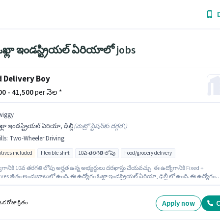
ఖ్లా ఇండస్ట్రియల్ ఏరియాలో jobs
 Delivery Boy
000 - 41,500
per నెల *
wiggy
్లా ఇండస్ట్రియల్ ఏరియా, ఢిల్లీ
(
మెట్రో స్టేషన్‌కు దగ్గర',
)
lls
:
Two-Wheeler Driving
ntives included
Flexible shift
10వ తరగతి లోపు
Food/grocery delivery
గానికి 10వ తరగతి లోపు అర్హత ఉన్న అభ్యర్థులు దరఖాస్తు చేయవచ్చు. ఈ ఉద్యోగానికి Fixed +
ives జీతం అందుబాటులో ఉంది. ఈ ఉద్యోగం ఓఖ్లా ఇండస్ట్రియల్ ఏరియా, ఢిల్లీ లో ఉంది. ఈ ఉద్యోగంల
ప్రయోజనాలు Insurance, Medical Benefits ఉన్నాయి. ఈ ఉద్యోగం ఫ్రెషర్ కోసం, నెల జీతం ₹41500
. ఈ ఉద్యోగానికి అభ్యర్థి వద్ద Two-Wheeler Driving ఉండాలి.
Apply now
C
క రోజు క్రితం