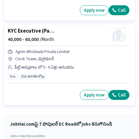
Apply now
Call
KYC Executive (Part-Time)
40,000 -
60,000
/Month
Agrim Wholesale Private Limited
Clock Tower, డెహ్రాడూన్
ఫీల్డ్ అమ్మకాలు లో 0 - 6 ఏళ్లు అనుభవం
Day
10వ తరగతి లోపు
Apply now
Call
JobHai.comపై 7 పాపులర్ EC Roadలో jobs కనుగొనండి
Jobs in nearby Localities