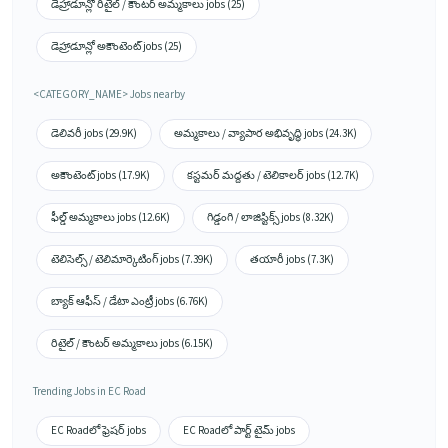
డెహ్రాడూన్లో రిటైల్ / కౌంటర్ అమ్మకాలు jobs (25)
డెహ్రాడూన్లో అకౌంటెంట్ jobs (25)
<CATEGORY_NAME> Jobs nearby
డెలివరీ jobs (29.9K)
అమ్మకాలు / వ్యాపార అభివృద్ధి jobs (24.3K)
అకౌంటెంట్ jobs (17.9K)
కస్టమర్ మద్దతు / టెలికాలర్ jobs (12.7K)
ఫీల్డ్ అమ్మకాలు jobs (12.6K)
గిడ్డంగి / లాజిస్టిక్స్ jobs (8.32K)
టెలిసెల్స్ / టెలిమార్కెటింగ్ jobs (7.39K)
తయారీ jobs (7.3K)
బ్యాక్ ఆఫీస్ / డేటా ఎంట్రీ jobs (6.76K)
రిటైల్ / కౌంటర్ అమ్మకాలు jobs (6.15K)
Trending Jobs in EC Road
EC Roadలో ఫ్రెషర్ jobs
EC Roadలో పార్ట్ టైమ్ jobs