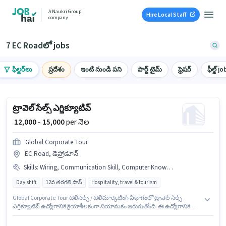
A Naukri Group
Hire Local Staff
company
7 EC Roadలో jobs
ఫిల్టర్‌లు
ప్రదేశం
ఇంటి నుండి పని
పార్ట్ టైమ్
ఫ్రెషర్
ఫీల్డ్ jo
ట్రావెల్ సేల్స్ ఎగ్జిక్యూటివ్
₹ 12,000 - 15,000
per నెల
Global Corporate Tour
EC Road, డెహ్రాడూన్
Skills
:
Wiring, Communication Skill, Computer Knowledge, Outbound/Cold Calling, Domestic Calling
Day shift
12వ తరగతి పాస్
Hospitality, travel & tourism
Global Corporate Tour టెలిసెల్స్ / టెలిమార్కెటింగ్ విభాగంలో ట్రావెల్ సేల్స్
ఎగ్జిక్యూటివ్ ఉద్యోగానికి క్రియాశీలకంగా నియామకం జరుగుతోంది. ఈ ఉద్యోగానికి
అర్హత పొందేందుకు అభ్యర్థికి Computer Knowledge, Domestic Calling,
Outbound/Cold Calling, Wiring, Communication Skill వంటి నైపుణ్యాలు