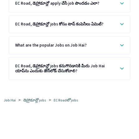
EC Road, డెహ్రాడూన్లో apply చేసి job పొందడం ఎలా?
EC Road, డెహ్రాడూన్లో jobs కోసం టాప్ కంపెనీలు ఏమిటి?
What are the popular Jobs on Job Hai?
EC Road, డెహ్రాడూన్లో jobs కనుగొనడానికి మీరు Job Hai
యాప్‌ను ఎందుకు డౌన్‌లోడ్ చేసుకోవాలి?
>
>
Job Hai
డెహ్రాడూన్లో jobs
EC Roadలో jobs