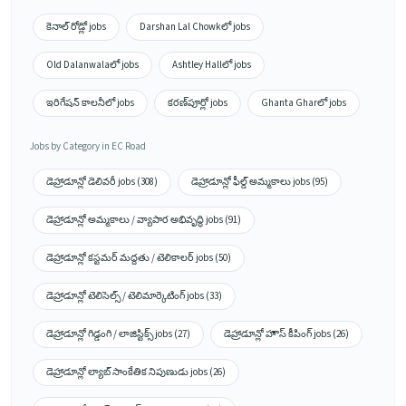
కెనాల్ రోడ్లో jobs
Darshan Lal Chowkలో jobs
Old Dalanwalaలో jobs
Ashtley Hallలో jobs
ఇరిగేషన్ కాలనీలో jobs
కరణ్‌పూర్లో jobs
Ghanta Gharలో jobs
Jobs by Category in EC Road
డెహ్రాడూన్లో డెలివరీ jobs (308)
డెహ్రాడూన్లో ఫీల్డ్ అమ్మకాలు jobs (95)
డెహ్రాడూన్లో అమ్మకాలు / వ్యాపార అభివృద్ధి jobs (91)
డెహ్రాడూన్లో కస్టమర్ మద్దతు / టెలికాలర్ jobs (50)
డెహ్రాడూన్లో టెలిసెల్స్ / టెలిమార్కెటింగ్ jobs (33)
డెహ్రాడూన్లో గిడ్డంగి / లాజిస్టిక్స్ jobs (27)
డెహ్రాడూన్లో హౌస్ కీపింగ్ jobs (26)
డెహ్రాడూన్లో ల్యాబ్ సాంకేతిక నిపుణుడు jobs (26)