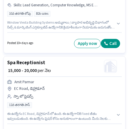
Skills
:
Lead Generation, Computer Knowledge, MS Excel, Cold Calling, Wiring
10వ తరగతి లోపు
B2b sales
Window Viesta Building Systems అమ్మకాలు / వ్యాపార అభివృద్ధి విభాగంలో
సేల్స్ & మార్కెటింగ్ ఎగ్జిక్యూటివ్ ఉద్యోగానికి క్రియాశీలకంగా నియామకం జరుగుతోంది.
ఈ ఉద్యోగానికి Fixed జీతం అందుబాటులో ఉంది. ఈ ఉద్యోగం EC Road, డెహ్రాడూన్
లో ఉంది. ఈ ఉద్యోగానికి అభ్యర్థి వద్ద Cold Calling, Computer Knowledge, Lead
Generation, MS Excel, Wiring ఉండాలి. ఈ ఉద్యోగానికి 10వ తరగతి లోపు అర్హత
Apply now
Call
Posted 10+ days ago
ఉన్న అభ్యర్థులు దరఖాస్తు చేయవచ్చు. ఈ ఉద్యోగం 0 - 4 ఏళ్లు సంవత్సరాల
అనుభవం ఉన్న వారికి కోసం అనుకూలంగా ఉంటుంది. మీరు నెలకు ₹40000 వరకు
సంపాదించవచ్చు.
Spa Receptionist
₹ 15,000 - 20,000
per నెల
Amit Parmar
EC Road, డెహ్రాడూన్
స్పా లో ఫ్రెషర్స్
12వ తరగతి పాస్
ఈ ఉద్యోగం EC Road, డెహ్రాడూన్ లో ఉంది. ఈ ఉద్యోగానికి Fixed జీతం
ఇవ్వబడుతుంది. ఈ ఉద్యోగం ఫ్రెషర్ కోసం అనుకూలంగా ఉంటుంది. మీరు నెలకు
₹20000 వరకు సంపాదించవచ్చు. Amit Parmar స్పా విభాగంలో Spa Receptionist
ఉద్యోగానికి క్రియాశీలకంగా నియామకం జరుగుతోంది. దరఖాస్తుదారులు కనీసం 12వ