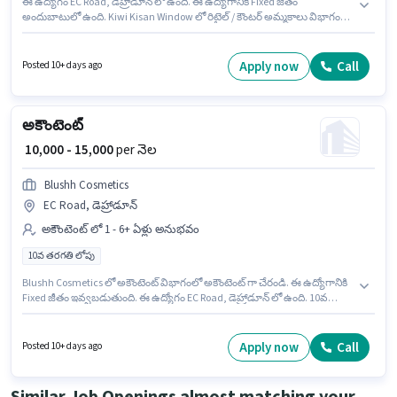
ఈ ఉద్యోగం EC Road, డెహ్రాడూన్ లో ఉంది. ఈ ఉద్యోగానికి Fixed జీతం
అందుబాటులో ఉంది. Kiwi Kisan Window లో రిటైల్ / కౌంటర్ అమ్మకాలు విభాగంలో
కౌంటర్ సేల్స్ ఎగ్జిక్యూటివ్ గా చేరండి. ఈ ఉద్యోగం 0 - 1 ఏళ్లు సంవత్సరాల అనుభవం
ఉన్న వారికి కోసం అనుకూలంగా ఉంటుంది. మీరు నెలకు ₹15000 వరకు
సంపాదించవచ్చు. ఈ ఉద్యోగానికి 10వ తరగతి లోపు అర్హత ఉన్న అభ్యర్థులు దరఖాస్తు
Apply now
Call
Posted 10+ days ago
చేయవచ్చు.
అకౌంటెంట్
₹ 10,000 - 15,000
per నెల
Blushh Cosmetics
EC Road, డెహ్రాడూన్
అకౌంటెంట్ లో 1 - 6+ ఏళ్లు అనుభవం
10వ తరగతి లోపు
Blushh Cosmetics లో అకౌంటెంట్ విభాగంలో అకౌంటెంట్ గా చేరండి. ఈ ఉద్యోగానికి
Fixed జీతం ఇవ్వబడుతుంది. ఈ ఉద్యోగం EC Road, డెహ్రాడూన్ లో ఉంది. 10వ
తరగతి లోపు అర్హత ఉన్న అభ్యర్థులు ఈ ఉద్యోగానికి అప్లై చేసుకోవచ్చు. ఈ ఉద్యోగం 1
- 6+ ఏళ్లు సంవత్సరాల అనుభవం ఉన్న వారికి కోసం అనుకూలంగా ఉంటుంది. మీరు
నెలకు ₹15000 వరకు సంపాదించవచ్చు.
Apply now
Call
Posted 10+ days ago