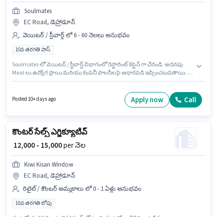
Soulmates
EC Road, డెహ్రాడూన్
వెయిటర్ / స్టీవార్డ్ లో 6 - 60 నెలలు అనుభవం
10వ తరగతి పాస్
Soulmates లో వెయిటర్ / స్టీవార్డ్ విభాగంలో రెస్టారెంట్ కెప్టెన్ గా చేరండి. అదనపు
Meal లు ఉద్యోగ స్థాయి మరియు కంపెనీ పాలసీలపై ఆధారపడి ఇప్పించబడతాయి. ఈ
ఖాళీ EC Road, డెహ్రాడూన్ లో ఉంది. ఈ ఉద్యోగానికి Fixed జీతం అందుబాటులో
ఉంది. ఈ ఉద్యోగం 6 - 60 నెలలు సంవత్సరాల అనుభవం ఉన్న వారికి కోసం
అనుకూలంగా ఉంటుంది. మీరు నెలకు ₹18000 వరకు సంపాదించవచ్చు. ఈ ఉద్యోగానికి
Apply now
Call
Posted 10+ days ago
అభ్యర్థులు తప్పనిసరిగా 10వ తరగతి పాస్ డిగ్రీ/సర్టిఫికెట్ కలిగి ఉండాలి.
కౌంటర్ సేల్స్ ఎగ్జిక్యూటివ్
₹ 12,000 - 15,000
per నెల
Kiwi Kisan Window
EC Road, డెహ్రాడూన్
రిటైల్ / కౌంటర్ అమ్మకాలు లో 0 - 1 ఏళ్లు అనుభవం
10వ తరగతి లోపు