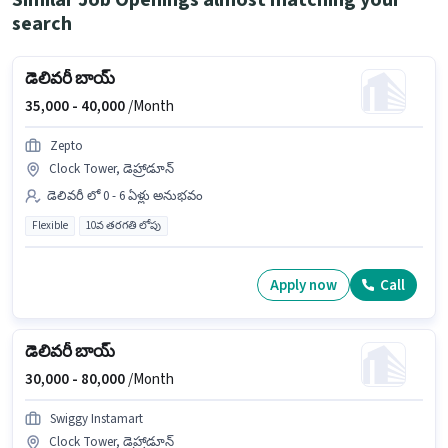
Similar Job Openings almost matching your
search
డెలివరీ బాయ్
35,000 -
40,000
/Month
Zepto
Clock Tower, డెహ్రాడూన్
డెలివరీ లో 0 - 6 ఏళ్లు అనుభవం
Flexible
10వ తరగతి లోపు
Apply now
Call
డెలివరీ బాయ్
30,000 -
80,000
/Month
Swiggy Instamart
Clock Tower, డెహ్రాడూన్