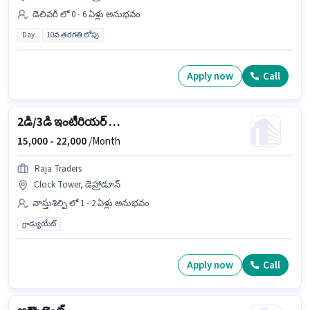
డెలివరీ లో 0 - 6 ఏళ్లు అనుభవం
Day
10వ తరగతి లోపు
Apply now
Call
2డి/3డి ఇంటీరియర్ డిజైనర్
15,000 -
22,000
/Month
Raja Traders
Clock Tower, డెహ్రాడూన్
వాస్తుశిల్పి లో 1 - 2 ఏళ్లు అనుభవం
గ్రాడ్యుయేట్
Apply now
Call