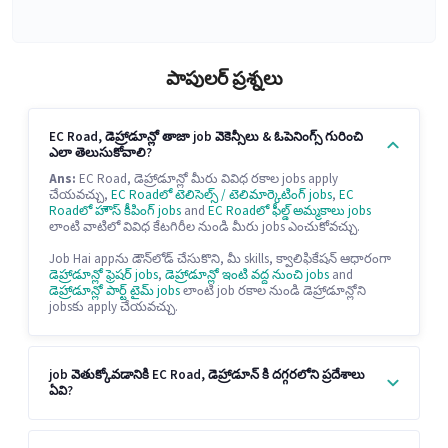
పాపులర్ ప్రశ్నలు
EC Road, డెహ్రాడూన్లో తాజా job వెకెన్సీలు & ఓపెనింగ్స్ గురించి
ఎలా తెలుసుకోవాలి?
Ans:
EC Road, డెహ్రాడూన్లో మీరు వివిధ రకాల jobs apply
చేయవచ్చు,
EC Roadలో టెలిసెల్స్ / టెలిమార్కెటింగ్ jobs
,
EC
Roadలో హౌస్ కీపింగ్ jobs
and
EC Roadలో ఫీల్డ్ అమ్మకాలు jobs
లాంటి వాటిలో వివిధ కేటగిరీల నుండి మీరు jobs ఎంచుకోవచ్చు.
Job Hai appను డౌన్‌లోడ్ చేసుకొని, మీ skills, క్వాలిఫికేషన్ ఆధారంగా
డెహ్రాడూన్లో ఫ్రెషర్ jobs
,
డెహ్రాడూన్లో ఇంటి వద్ద నుంచి jobs
and
డెహ్రాడూన్లో పార్ట్ టైమ్ jobs
లాంటి job రకాల నుండి డెహ్రాడూన్లోని
jobsకు apply చేయవచ్చు.
job వెతుక్కోవడానికి EC Road, డెహ్రాడూన్ కి దగ్గరలోని ప్రదేశాలు
ఏవి?