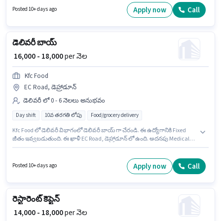
తరగతి పాస్ డిగ్రీ లేదా సర్టిఫికెట్ కలిగి ఉండాలి.
Apply now
Call
Posted 10+ days ago
డెలివరీ బాయ్
₹ 16,000 - 18,000
per నెల
Kfc Food
EC Road, డెహ్రాడూన్
డెలివరీ లో 0 - 6 నెలలు అనుభవం
Day shift
10వ తరగతి లోపు
Food/grocery delivery
Kfc Food లో డెలివరీ విభాగంలో డెలివరీ బాయ్ గా చేరండి. ఈ ఉద్యోగానికి Fixed
జీతం ఇవ్వబడుతుంది. ఈ ఖాళీ EC Road, డెహ్రాడూన్ లో ఉంది. అదనపు Medical
Benefits లు ఉద్యోగ స్థాయి మరియు కంపెనీ పాలసీలపై ఆధారపడి
ఇప్పించబడతాయి. ఈ ఉద్యోగానికి 10వ తరగతి లోపు అర్హత ఉన్న అభ్యర్థులు
దరఖాస్తు చేయవచ్చు. ఈ ఉద్యోగం 0 - 6 నెలలు సంవత్సరాల అనుభవం ఉన్న వారికి
Apply now
Call
Posted 10+ days ago
కోసం అనుకూలంగా ఉంటుంది. మీరు నెలకు ₹18000 వరకు సంపాదించవచ్చు.
రెస్టారెంట్ కెప్టెన్
₹ 14,000 - 18,000
per నెల