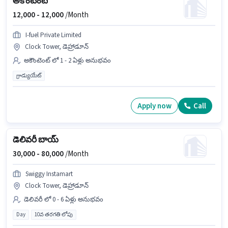
అకౌంటెంట్
12,000 -
12,000
/Month
I-fuel Private Limited
Clock Tower, డెహ్రాడూన్
అకౌంటెంట్ లో 1 - 2 ఏళ్లు అనుభవం
గ్రాడ్యుయేట్
Apply now
Call
డెలివరీ బాయ్
30,000 -
80,000
/Month
Swiggy Instamart
Clock Tower, డెహ్రాడూన్
డెలివరీ లో 0 - 6 ఏళ్లు అనుభవం
Day
10వ తరగతి లోపు