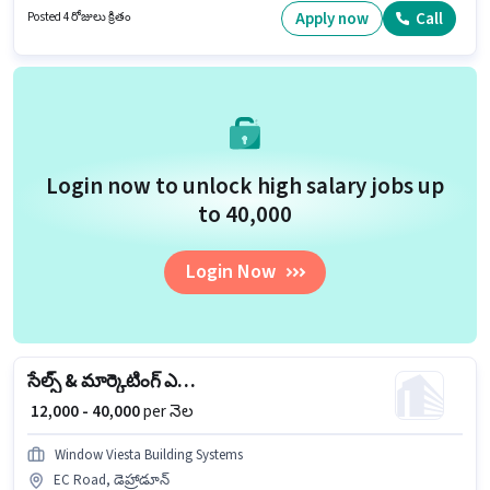
ఉండాలి. ఈ ఖాళీ EC Road, డెహ్రాడూన్ లో ఉంది. ఈ ఉద్యోగానికి Fixed జీతం
Apply now
Call
Posted 4 రోజులు క్రితం
ఇవ్వబడుతుంది. ఈ ఉద్యోగం Full Time ప్రాతిపదికపై, DAY shift మరియు వారానికి 6
days working ఉన్నాయి. దరఖాస్తుదారులు కనీసం 12వ తరగతి పాస్ డిగ్రీ లేదా
సర్టిఫికెట్ కలిగి ఉండాలి.
Login now to unlock high salary jobs up
to ₹40,000
Login Now
సేల్స్ & మార్కెటింగ్ ఎగ్జిక్యూటివ్
₹ 12,000 - 40,000
per నెల
Window Viesta Building Systems
EC Road, డెహ్రాడూన్