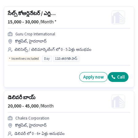
సేల్స్ కోఆర్డినేటర్ / ఎగ్జిక్యూటివ్
15,000 -
30,000
/Month *
Guru Crop International
కొత్తపేట్, హైదరాబాద్
టెలిసెల్స్ / టెలిమార్కెటింగ్ లో 0 - 5 ఏళ్లు అనుభవం
Incentives included
Day
12వ తరగతి పాస్
Apply now
Call
డెలివరీ బాయ్
20,000 -
45,000
/Month
Chakra Corporation
కొత్తపేట్, హైదరాబాద్
డెలివరీ లో 0 - 6+ ఏళ్లు అనుభవం