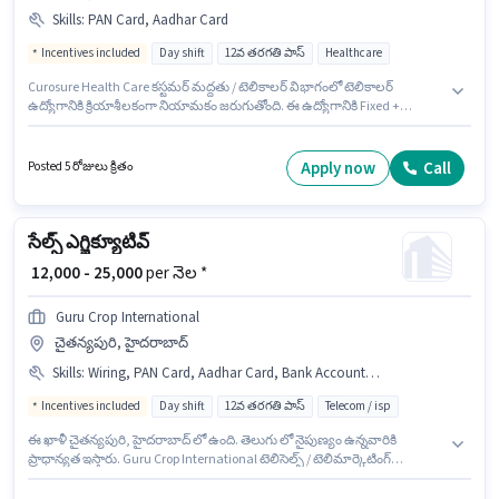
Skills
:
PAN Card, Aadhar Card
Incentives included
Day shift
12వ తరగతి పాస్
Healthcare
Curosure Health Care కస్టమర్ మద్దతు / టెలికాలర్ విభాగంలో టెలికాలర్
ఉద్యోగానికి క్రియాశీలకంగా నియామకం జరుగుతోంది. ఈ ఉద్యోగానికి Fixed +
Incentives జీతం అందుబాటులో ఉంది. ఇది Full Time ఉద్యోగం, ఇందులో DAY shift
మరియు వారానికి 6 days working ఉంటాయి. ఈ ఉద్యోగానికి ముఖ్యమైన
డాక్యుమెంట్లు PAN Card, Aadhar Card అవసరం. ఈ ఖాళీ చైతన్యపురి, హైదరాబాద్
Apply now
Call
Posted 5 రోజులు క్రితం
లో ఉంది. ఈ ఉద్యోగానికి అభ్యర్థులు తప్పనిసరిగా 12వ తరగతి పాస్ డిగ్రీ/సర్టిఫికెట్
కలిగి ఉండాలి.
సేల్స్ ఎగ్జిక్యూటివ్
₹ 12,000 - 25,000
per నెల *
Guru Crop International
చైతన్యపురి, హైదరాబాద్
Skills
:
Wiring, PAN Card, Aadhar Card, Bank Account, Lead Generation, Communication Skill
Incentives included
Day shift
12వ తరగతి పాస్
Telecom / isp
ఈ ఖాళీ చైతన్యపురి, హైదరాబాద్ లో ఉంది. తెలుగు లో నైపుణ్యం ఉన్నవారికి
ప్రాధాన్యత ఇస్తారు. Guru Crop International టెలిసెల్స్ / టెలిమార్కెటింగ్
విభాగంలో సేల్స్ ఎగ్జిక్యూటివ్ ఉద్యోగానికి క్రియాశీలకంగా నియామకం జరుగుతోంది. ఈ
ఉద్యోగానికి ముఖ్యమైన డాక్యుమెంట్లు PAN Card, Aadhar Card, Bank Account