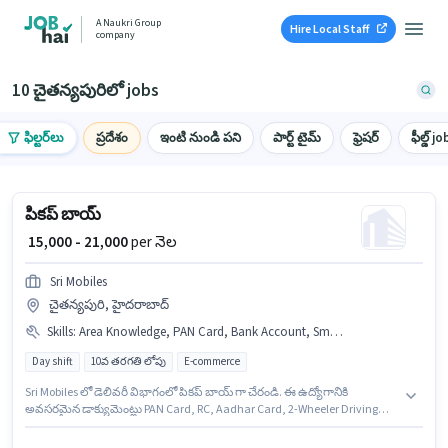
A Naukri Group
Hire Local Staff
company
10 చైతన్యపురిలో jobs
ఫిల్టర్‌లు
ప్రదేశం
ఇంటి నుండి పని
పార్ట్ టైమ్
ఫ్రెషర్
ఫీల్డ్ jo
పికప్ బాయ్
₹ 15,000 - 21,000
per నెల
Sri Mobiles
చైతన్యపురి, హైదరాబాద్
Skills
:
Area Knowledge, PAN Card, Bank Account, Smartphone, Two-Wheeler Driving, RC, Navigation Skills, 2-Wheeler Driving Licence, Bike, Aadhar Card
Day shift
10వ తరగతి లోపు
E-commerce
Sri Mobiles లో డెలివరీ విభాగంలో పికప్ బాయ్ గా చేరండి. ఈ ఉద్యోగానికి
అవసరమైన డాక్యుమెంట్లు PAN Card, RC, Aadhar Card, 2-Wheeler Driving
Licence, Bank Account కలిగి ఉండాలి. ఈ ఉద్యోగం 0 - 6 నెలలు సంవత్సరాల
అనుభవం ఉన్న వారికి కోసం అనుకూలంగా ఉంటుంది. మీరు నెలకు ₹21000 వరకు