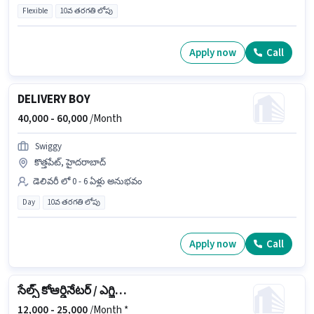
Flexible
10వ తరగతి లోపు
Apply now
Call
DELIVERY BOY
40,000 -
60,000
/Month
Swiggy
కొత్తపేట్, హైదరాబాద్
డెలివరీ లో 0 - 6 ఏళ్లు అనుభవం
Day
10వ తరగతి లోపు
Apply now
Call
సేల్స్ కోఆర్డినేటర్ / ఎగ్జిక్యూటివ్
12,000 -
25,000
/Month *