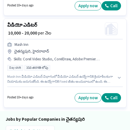
అవసరం. ఈ ఉద్యోగం 6 - 48 నెలలు సంవత్సరాల అనుభవం ఉన్న వారికి కోసం
Apply now
Call
Posted 10+ days ago
అనుకూలంగా ఉంటుంది. మీరు నెలకు ₹25000 వరకు సంపాదించవచ్చు. ఈ ఉద్యోగానికి
అర్హత పొందేందుకు అభ్యర్థికి Lead Generation, Wiring, Communication Skill
వంటి నైపుణ్యాలు ఉండాలి.
వీడియో ఎడిటర్
₹ 10,000 - 20,000
per నెల
Mash Inn
చైతన్యపురి, హైదరాబాద్
Skills
:
Corel Video Studio, CorelDraw, Adobe Premiere Pro, Adobe Photoshop
Day shift
10వ తరగతి లోపు
Mash Inn వీడియో ఎడిటర్ విభాగంలో వీడియో ఎడిటర్ ఉద్యోగానికి క్రియాశీలకంగా
నియామకం జరుగుతోంది. ఈ ఉద్యోగానికి Fixed జీతం అందుబాటులో ఉంది. ఈ
ఉద్యోగం 0 - 6+ ఏళ్లు సంవత్సరాల అనుభవం ఉన్న వారికి కోసం, నెల జీతం ₹20000
ఉంటుంది. ఈ ఉద్యోగానికి అర్హత పొందేందుకు అభ్యర్థికి Adobe Photoshop,
CorelDraw, Adobe Premiere Pro, Corel Video Studio వంటి నైపుణ్యాలు
Apply now
Call
Posted 10+ days ago
ఉండాలి. 10వ తరగతి లోపు అర్హత ఉన్న అభ్యర్థులు ఈ ఉద్యోగానికి అప్లై చేసుకోవచ్చు.
ఈ ఖాళీ చైతన్యపురి, హైదరాబాద్ లో ఉంది.
Jobs by Popular Companies in చైతన్యపురి