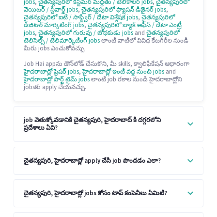
jobs
,
చైతన్యపురిలో కస్టమర్ మద్దతు / టెలికాలర్ jobs
,
చైతన్యపురిలో
వెయిటర్ / స్టీవార్డ్ jobs
,
చైతన్యపురిలో ఫ్యాషన్ డిజైనర్ jobs
,
చైతన్యపురిలో ఐటి / సాఫ్ట్వేర్ / డేటా విశ్లేషక jobs
,
చైతన్యపురిలో
డిజిటల్ మార్కెటింగ్ jobs
,
చైతన్యపురిలో బ్యాక్ ఆఫీస్ / డేటా ఎంట్రీ
jobs
,
చైతన్యపురిలో గురువు / బోధకుడు jobs
and
చైతన్యపురిలో
టెలిసెల్స్ / టెలిమార్కెటింగ్ jobs
లాంటి వాటిలో వివిధ కేటగిరీల నుండి
మీరు jobs ఎంచుకోవచ్చు.
Job Hai appను డౌన్‌లోడ్ చేసుకొని, మీ skills, క్వాలిఫికేషన్ ఆధారంగా
హైదరాబాద్లో ఫ్రెషర్ jobs
,
హైదరాబాద్లో ఇంటి వద్ద నుంచి jobs
and
హైదరాబాద్లో పార్ట్ టైమ్ jobs
లాంటి job రకాల నుండి హైదరాబాద్లోని
jobsకు apply చేయవచ్చు.
job వెతుక్కోవడానికి చైతన్యపురి, హైదరాబాద్ కి దగ్గరలోని
ప్రదేశాలు ఏవి?
చైతన్యపురి, హైదరాబాద్లో apply చేసి job పొందడం ఎలా?
చైతన్యపురి, హైదరాబాద్లో jobs కోసం టాప్ కంపెనీలు ఏమిటి?