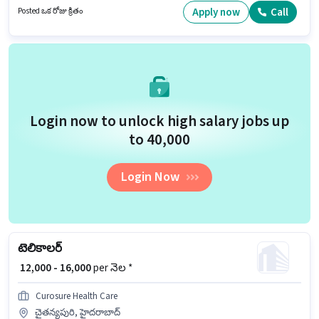
సంపాదించవచ్చు. ఈ ఉద్యోగానికి దరఖాస్తు చేయాలనుకునే అభ్యర్థి వద్ద Bike,
Apply now
Call
Posted ఒక రోజు క్రితం
Smartphone ఉండాలి. ఈ ఉద్యోగం చైతన్యపురి, హైదరాబాద్ లో ఉంది. ఈ
ఉద్యోగానికి Fixed జీతం అందుబాటులో ఉంది.
Login now to unlock high salary jobs up
to ₹40,000
Login Now
టెలికాలర్
₹ 12,000 - 16,000
per నెల *
Curosure Health Care
చైతన్యపురి, హైదరాబాద్