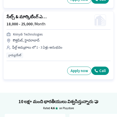
సేల్స్ & మార్కెటింగ్ ఎగ్జిక్యూటివ్
18,000 -
25,000
/Month
Krinydi Technologies
కొత్తపేట్, హైదరాబాద్
ఫీల్డ్ అమ్మకాలు లో 1 - 3 ఏళ్లు అనుభవం
గ్రాడ్యుయేట్
Apply now
Call
10 లక్ష+ మంది భారతీయులు విశ్వసిస్తున్నారు
🤝
Rated
4.6
on Playstore