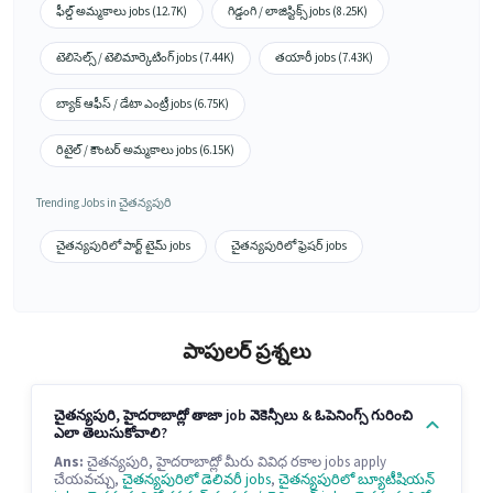
ఫీల్డ్ అమ్మకాలు jobs (12.7K)
గిడ్డంగి / లాజిస్టిక్స్ jobs (8.25K)
టెలిసెల్స్ / టెలిమార్కెటింగ్ jobs (7.44K)
తయారీ jobs (7.43K)
బ్యాక్ ఆఫీస్ / డేటా ఎంట్రీ jobs (6.75K)
రిటైల్ / కౌంటర్ అమ్మకాలు jobs (6.15K)
Trending Jobs in చైతన్యపురి
చైతన్యపురిలో పార్ట్ టైమ్ jobs
చైతన్యపురిలో ఫ్రెషర్ jobs
పాపులర్ ప్రశ్నలు
చైతన్యపురి, హైదరాబాద్లో తాజా job వెకెన్సీలు & ఓపెనింగ్స్ గురించి
ఎలా తెలుసుకోవాలి?
Ans:
చైతన్యపురి, హైదరాబాద్లో మీరు వివిధ రకాల jobs apply
చేయవచ్చు,
చైతన్యపురిలో డెలివరీ jobs
,
చైతన్యపురిలో బ్యూటీషియన్