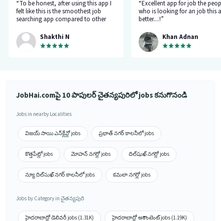
“To be honest, after using this app I
“Excellent app for job the peop
felt like this is the smoothest job
who is looking for an job this a
searching app compared to other
better....!”
top applications, this one's good
and goes all out searching for a job
Shakthi N
Khan Adnan
matching my requirement....I've
saved a lot of my time.... Thanks to
the creators 👍”
JobHai.comపై 10 పాపులర్ చైతన్యపురిలో jobs కనుగొనండి
Jobs in nearby Localities
విజయ్ సాయి ఎన్‌క్లేవ్లో jobs
ప్రభాత్ నగర్ కాలనీలో jobs
కొత్తపేట్లో jobs
మోహన్ నగర్లో jobs
దిల్‌షుఖ్ నగర్లో jobs
న్యూ దిల్‌సుఖ్ నగర్ కాలనీలో jobs
కమలా నగర్లో jobs
Jobs by Category in చైతన్యపురి
హైదరాబాద్లో డెలివరీ jobs (1.31K)
హైదరాబాద్లో అకౌంటెంట్ jobs (1.19K)