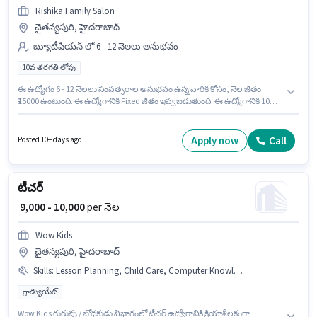
Rishika Family Salon
చైతన్యపురి, హైదరాబాద్
బ్యూటీషియన్ లో 6 - 12 నెలలు అనుభవం
10వ తరగతి లోపు
ఈ ఉద్యోగం 6 - 12 నెలలు సంవత్సరాల అనుభవం ఉన్న వారికి కోసం, నెల జీతం
₹15000 ఉంటుంది. ఈ ఉద్యోగానికి Fixed జీతం ఇవ్వబడుతుంది. ఈ ఉద్యోగానికి 10వ
తరగతి లోపు అర్హత ఉన్న అభ్యర్థులు దరఖాస్తు చేయవచ్చు. ఈ ఖాళీ చైతన్యపురి,
హైదరాబాద్ లో ఉంది. Rishika Family Salon లో బ్యూటీషియన్ విభాగంలో
బ్యూటీషియన్ గా చేరండి.
Apply now
Call
Posted 10+ days ago
టీచర్
₹ 9,000 - 10,000
per నెల
Wow Kids
చైతన్యపురి, హైదరాబాద్
Skills
:
Lesson Planning, Child Care, Computer Knowledge, Assessment Development
గ్రాడ్యుయేట్
Wow Kids గురువు / బోధకుడు విభాగంలో టీచర్ ఉద్యోగానికి క్రియాశీలకంగా