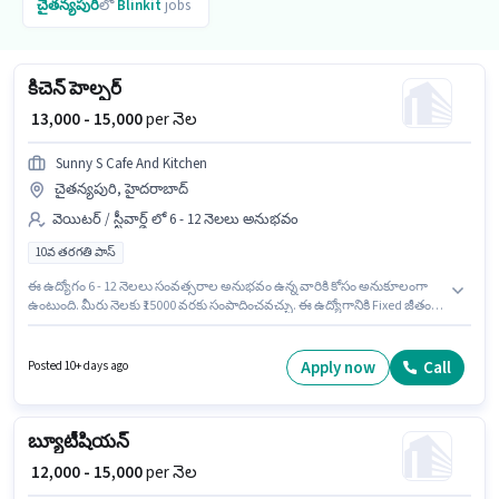
చైతన్యపురి
లో
Blinkit
jobs
కిచెన్ హెల్పర్
₹ 13,000 - 15,000
per నెల
Sunny S Cafe And Kitchen
చైతన్యపురి, హైదరాబాద్
వెయిటర్ / స్టీవార్డ్ లో 6 - 12 నెలలు అనుభవం
10వ తరగతి పాస్
ఈ ఉద్యోగం 6 - 12 నెలలు సంవత్సరాల అనుభవం ఉన్న వారికి కోసం అనుకూలంగా
ఉంటుంది. మీరు నెలకు ₹15000 వరకు సంపాదించవచ్చు. ఈ ఉద్యోగానికి Fixed జీతం
అందుబాటులో ఉంది. ఈ ఉద్యోగం చైతన్యపురి, హైదరాబాద్ లో ఉంది. Sunny S Cafe
And Kitchen లో వెయిటర్ / స్టీవార్డ్ విభాగంలో కిచెన్ హెల్పర్ గా చేరండి.
దరఖాస్తుదారులు కనీసం 10వ తరగతి పాస్ డిగ్రీ లేదా సర్టిఫికెట్ కలిగి ఉండాలి.
Apply now
Call
Posted 10+ days ago
బ్యూటీషియన్
₹ 12,000 - 15,000
per నెల