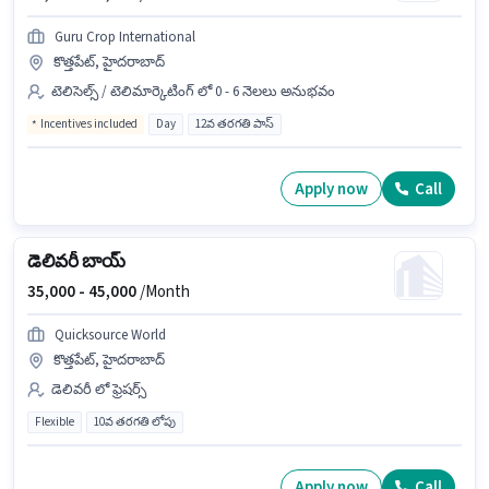
Guru Crop International
కొత్తపేట్, హైదరాబాద్
టెలిసెల్స్ / టెలిమార్కెటింగ్ లో 0 - 6 నెలలు అనుభవం
Incentives included
Day
12వ తరగతి పాస్
Apply now
Call
డెలివరీ బాయ్
35,000 -
45,000
/Month
Quicksource World
కొత్తపేట్, హైదరాబాద్
డెలివరీ లో ఫ్రెషర్స్
Flexible
10వ తరగతి లోపు
Apply now
Call