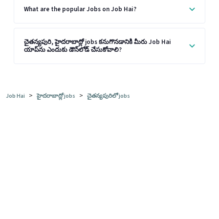
What are the popular Jobs on Job Hai?
చైతన్యపురి, హైదరాబాద్లో jobs కనుగొనడానికి మీరు Job Hai
యాప్‌ను ఎందుకు డౌన్‌లోడ్ చేసుకోవాలి?
>
>
Job Hai
హైదరాబాద్లో jobs
చైతన్యపురిలో jobs