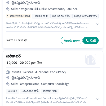
చైతన్యపురి, హైదరాబాద్
Skills
:
Navigation Skills, Bike, Smartphone, Bank Account, Area Knowledge, PAN Card, Two-Wheeler Driving, Aadhar Card
Incentives included
Flexible shift
10వ తరగతి లోపు
Food/grocery delivery
ఈ ఉద్యోగం 0 - 6+ ఏళ్లు సంవత్సరాల అనుభవం ఉన్న వారికి కోసం అనుకూలంగా
ఉంటుంది. మీరు నెలకు ₹65000 వరకు సంపాదించవచ్చు. ఈ ఉద్యోగానికి Fixed +
Incentives జీతం ఇవ్వబడుతుంది. 10వ తరగతి లోపు అర్హత ఉన్న అభ్యర్థులు ఈ
ఉద్యోగానికి అప్లై చేసుకోవచ్చు. ఈ ఉద్యోగానికి ముఖ్యమైన డాక్యుమెంట్లు PAN Card,
Aadhar Card, Bank Account అవసరం. ఈ ఉద్యోగం చైతన్యపురి, హైదరాబాద్ లో
Apply now
Call
Posted 10+ days ago
ఉంది. ఈ ఉద్యోగంలో అదనపు ప్రయోజనాలు Insurance, Medical Benefits
ఉన్నాయి.
టెలికాలర్
₹ 10,000 - 20,000
per నెల
Aventis Overseas Educational Consultancy
చైతన్యపురి, హైదరాబాద్
Skills
:
Laptop/Desktop, Computer Knowledge
Day shift
10వ తరగతి పాస్
Telecom / isp
Aventis Overseas Educational Consultancy కస్టమర్ మద్దతు / టెలికాలర్
విభాగంలో టెలికాలర్ ఉద్యోగానికి క్రియాశీలకంగా నియామకం జరుగుతోంది. ఈ