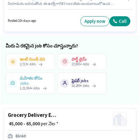
నియామకం జరుగుతోంది. ఈ ఉద్యోగానికి Fixed జీతం అందుబాటులో ఉంది.
దరఖాస్తుదారులు కనీసం గ్రాడ్యుయేట్ డిగ్రీ లేదా సర్టిఫికెట్ కలిగి ఉండాలి. ఈ
ఉద్యోగానికి అర్హత పొందేందుకు అభ్యర్థికి Assessment Development, Child Care,
Computer Knowledge, Lesson Planning వంటి నైపుణ్యాలు ఉండాలి. ఈ
Apply now
Call
Posted 10+ days ago
ఉద్యోగం చైతన్యపురి, హైదరాబాద్ లో ఉంది. ఈ ఉద్యోగం 6 - 12 నెలలు సంవత్సరాల
అనుభవం ఉన్న వారికి కోసం, నెల జీతం ₹10000 ఉంటుంది.
మీరు ఏ రకమైన job కోసం చూస్తున్నారు?
ఇంటి నుండి పని
పార్ట్ టైమ్
2,713
+
Jobs
27,865
+
Jobs
మహిళల కోసం
ఫ్రెషర్ jobs
Jobs
16,289
+
Jobs
1,21,914
+
Jobs
Grocery Delivery Executive
₹ 45,000 - 65,000
per నెల *
Blinkit