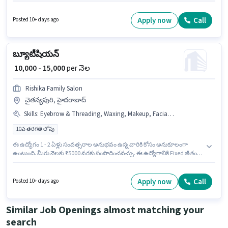
ఉద్యోగానికి అభ్యర్థి వద్ద Computer Knowledge ఉండాలి. ఈ ఉద్యోగం చైతన్యపురి,
హైదరాబాద్ లో ఉంది. ఈ ఉద్యోగానికి Fixed జీతం ఇవ్వబడుతుంది. దరఖాస్తుదారులు
కనీసం 10వ తరగతి పాస్ డిగ్రీ లేదా సర్టిఫికెట్ కలిగి ఉండాలి. హిందీ లో నైపుణ్యం
Apply now
Call
Posted 10+ days ago
ఉన్నవారికి ప్రాధాన్యత ఇస్తారు.
బ్యూటీషియన్
₹ 10,000 - 15,000
per నెల
Rishika Family Salon
చైతన్యపురి, హైదరాబాద్
Skills
:
Eyebrow & Threading, Waxing, Makeup, Facial & Clean Up, Hair Cutting / Hair Dresser, Manicure & Pedicure
10వ తరగతి లోపు
ఈ ఉద్యోగం 1 - 2 ఏళ్లు సంవత్సరాల అనుభవం ఉన్న వారికి కోసం అనుకూలంగా
ఉంటుంది. మీరు నెలకు ₹15000 వరకు సంపాదించవచ్చు. ఈ ఉద్యోగానికి Fixed జీతం
ఇవ్వబడుతుంది. Rishika Family Salon లో బ్యూటీషియన్ విభాగంలో
బ్యూటీషియన్ గా చేరండి. ఈ ఉద్యోగానికి అర్హత పొందేందుకు అభ్యర్థికి Eyebrow &
Threading, Facial & Clean Up, Hair Cutting / Hair Dresser, Makeup,
Apply now
Call
Posted 10+ days ago
Manicure & Pedicure, Waxing వంటి నైపుణ్యాలు ఉండాలి. 10వ తరగతి లోపు
అర్హత ఉన్న అభ్యర్థులు ఈ ఉద్యోగానికి అప్లై చేసుకోవచ్చు. ఈ ఖాళీ చైతన్యపురి,
హైదరాబాద్ లో ఉంది.
Similar Job Openings almost matching your
search