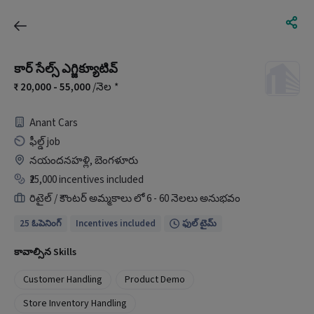
కార్ సేల్స్ ఎగ్జిక్యూటివ్
20,000 - 55,000
/నెల
*
Anant Cars
ఫీల్డ్ job
నయందనహళ్లి, బెంగళూరు
₹25,000 incentives included
రిటైల్ / కౌంటర్ అమ్మకాలు లో 6 - 60 నెలలు అనుభవం
25 ఓపెనింగ్
Incentives included
ఫుల్ టైమ్
కావాల్సిన Skills
Customer Handling
Product Demo
Store Inventory Handling