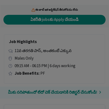
ఈ జాబ్ ఇక అప్లికేషన్ తీసుకోవడం లేదు
ఏకరీతి jobsకు Apply చేయండి
Job Highlights
12వ తరగతి పాస్, అంతకంటే ఎక్కువ
Males Only
09:15 AM - 06:15 PM | 6 days working
Job Benefits:
PF
మీకు సరిపోతుందో లేదో చెక్ చేయడానికి రిజిస్టర్ చేసుకోండి!