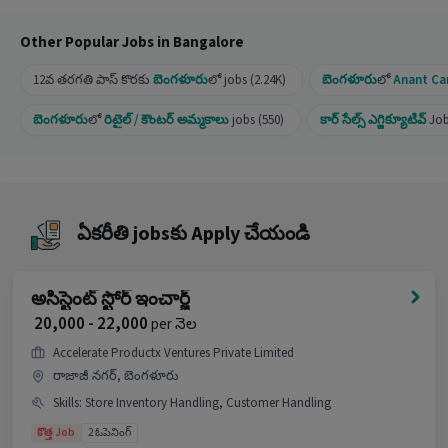
ఈ Car Sales Executive job ను మంచి అవకాశంగా
ఏమి చేస్తుంది?
Other Popular Jobs in Bangalore
Ans :
ఇది మంచి అవకాశం ఎందుకంటే ఈ job కు
12వ తరగతి పాస్ కొరకు
బెంగళూరు
లో jobs (2.24K)
బెంగళూరు
లో
Anant Ca
₹20,000-₹55,000 నెలకు జీతం ఉంది, ఇది ఒక Full Time
job మరియు 25 openings ఉన్నాయి.
బెంగళూరు
లో
రిటైల్ / కౌంటర్ అమ్మకాలు
jobs (550)
కార్ సేల్స్ ఎగ్జిక్యూటివ్
Job
అభ్యర్థులు మరింత సమాచారం కోసం HRకు call చేయవచ్చు.
ఏకరీతి jobsకు Apply చేయండి
అసిస్టెంట్ స్టోర్ ఇంచార్జ్
₹ 20,000 - 22,000
per నెల
Accelerate Productx Ventures Private Limited
రాజాజీ నగర్, బెంగళూరు
Skills
:
Store Inventory Handling, Customer Handling
కొత్త Job
2 ఓపెనింగ్