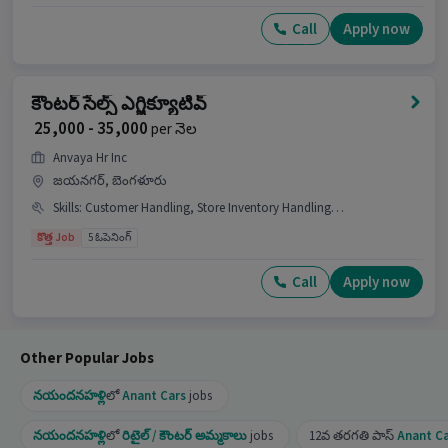
Call
Apply now
కౌంటర్ సేల్స్ ఎగ్జిక్యూటివ్
₹ 25,000 - 35,000
per నెల
Anvaya Hr Inc
జయనగర్, బెంగళూరు
Skills
:
Customer Handling, Store Inventory Handling, Product Demo
కొత్త Job
5 ఓపెనింగ్
Call
Apply now
Other Popular Jobs
నయందనహళ్లి
లో
Anant Cars
jobs
నయందనహళ్లి
లో
రిటైల్ / కౌంటర్ అమ్మకాలు
jobs
12వ తరగతి పాస్
Anant C