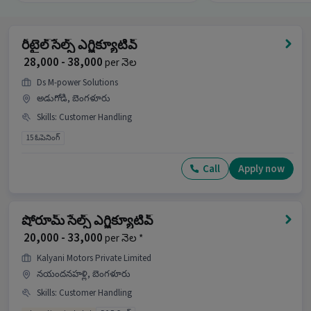
రీటైల్ సేల్స్ ఎగ్జిక్యూటివ్
₹ 28,000 - 38,000
per నెల
Ds M-power Solutions
అడుగోడి, బెంగళూరు
Skills
:
Customer Handling
15 ఓపెనింగ్
Call
Apply now
షోరూమ్ సేల్స్ ఎగ్జిక్యూటివ్
₹ 20,000 - 33,000
per నెల *
Kalyani Motors Private Limited
నయందనహళ్లి, బెంగళూరు
Skills
:
Customer Handling