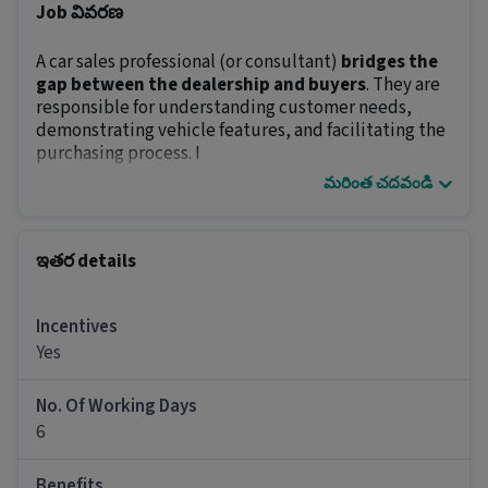
Job వివరణ
A car sales professional (or consultant)
bridges the
gap between the dealership and buyers
. They are
responsible for understanding customer needs,
demonstrating vehicle features, and facilitating the
purchasing process. I
మరింత చదవండి
ఇతర details
It is a Full Time రిటైల్ / కౌంటర్ అమ్మకాలు job for
candidates with 6 months - 5 years of experience.
ఇతర details
Car Sales Executive job గురించి మరింత
Incentives
ఈ Car Sales Executive job కు ఎలాంటి skills
Yes
మరియు అనుభవం అవసరం?
Ans :
ఈ job కు apply చేయడానికి, అభ్యర్థులు
No. Of Working Days
Customer Handling, Product Demo, Store
6
Inventory Handling వంటి skills తో పాటు 1-5
సంవత్సరాల అనుభవం కలిగి ఉండాలి.
Benefits