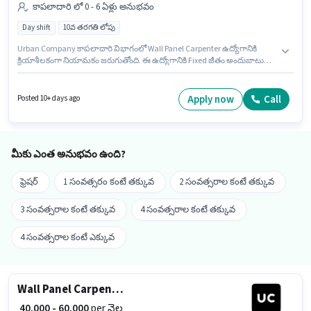
కాపలాదారి లో 0 - 6 ఏళ్లు అనుభవం
Day shift
10వ తరగతి లోపు
Urban Company కాపలాదారి విభాగంలో Wall Panel Carpenter ఉద్యోగానికి
క్రియాశీలకంగా నియామకం జరుగుతోంది. ఈ ఉద్యోగానికి Fixed జీతం అందుబాటులో
ఉంది. ఈ ఖాళీ అమీర్‌పేట్, హైదరాబాద్ లో ఉంది. 10వ తరగతి లోపు అర్హత ఉన్న
అభ్యర్థులు ఈ ఉద్యోగానికి అప్లై చేసుకోవచ్చు. ఈ ఉద్యోగం 0 - 6 ఏళ్లు సంవత్సరాల
అనుభవం ఉన్న వారికి కోసం, నెల జీతం ₹60000 ఉంటుంది. ఇది Full Time ఉద్యోగం,
Apply now
Call
Posted 10+ days ago
ఇందులో DAY shift మరియు వారానికి 6 days working ఉంటాయి.
మీకు ఎంత అనుభవం ఉంది?
ఫ్రెషర్
1 సంవత్సరం కంటే తక్కువ
2 సంవత్సరాల కంటే తక్కువ
3 సంవత్సరాల కంటే తక్కువ
4 సంవత్సరాల కంటే తక్కువ
4 సంవత్సరాల కంటే ఎక్కువ
Wall Panel Carpenter
₹ 40,000 - 60,000
per నెల