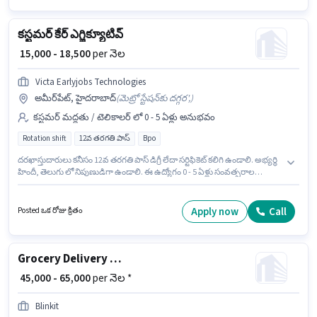
కస్టమర్ కేర్ ఎగ్జిక్యూటివ్
₹ 15,000 - 18,500
per నెల
Victa Earlyjobs Technologies
అమీర్‌పేట్, హైదరాబాద్
(
మెట్రో స్టేషన్‌కు దగ్గర',
)
కస్టమర్ మద్దతు / టెలికాలర్ లో 0 - 5 ఏళ్లు అనుభవం
Rotation shift
12వ తరగతి పాస్
Bpo
దరఖాస్తుదారులు కనీసం 12వ తరగతి పాస్ డిగ్రీ లేదా సర్టిఫికెట్ కలిగి ఉండాలి. అభ్యర్థి
హిందీ, తెలుగు లో నిపుణుడిగా ఉండాలి. ఈ ఉద్యోగం 0 - 5 ఏళ్లు సంవత్సరాల
అనుభవం ఉన్న వారికి కోసం, నెల జీతం ₹18500 ఉంటుంది. ఈ ఉద్యోగానికి Fixed జీతం
అందుబాటులో ఉంది. ఈ ఖాళీ అమీర్‌పేట్, హైదరాబాద్ లో ఉంది. ఇది Full Time
ఉద్యోగం, ఇందులో Rotation Shift మరియు వారానికి 6 days working ఉంటాయి.
Apply now
Call
Posted ఒక రోజు క్రితం
Grocery Delivery Boy
₹ 45,000 - 65,000
per నెల *
Blinkit