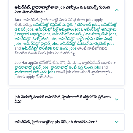
అమీర్‌పేట్, హైదరాబాద్లో తాజా job వెకెన్సీలు & ఓపెనింగ్స్ గురించి
ఎలా తెలుసుకోవాలి?
Ans:
అమీర్‌పేట్, హైదరాబాద్లో మీరు వివిధ రకాల jobs apply
చేయవచ్చు,
అమీర్‌పేట్లో కస్టమర్ మద్దతు / టెలికాలర్ jobs
,
అమీర్‌పేట్లో
డెలివరీ jobs
,
అమీర్‌పేట్లో ఫీల్డ్ అమ్మకాలు jobs
,
అమీర్‌పేట్లో అమ్మకాలు
/ వ్యాపార అభివృద్ధి jobs
,
అమీర్‌పేట్లో టెలిసెల్స్ / టెలిమార్కెటింగ్ jobs
,
అమీర్‌పేట్లో మార్కెటింగ్ jobs
,
అమీర్‌పేట్లో బ్యాక్ ఆఫీస్ / డేటా ఎంట్రీ
jobs
,
అమీర్‌పేట్లో డ్రైవర్ jobs
,
అమీర్‌పేట్లో డిజిటల్ మార్కెటింగ్ jobs
and
అమీర్‌పేట్లో సాంకేతిక నిపుణుడు jobs
లాంటి వాటిలో వివిధ
కేటగిరీల నుండి మీరు jobs ఎంచుకోవచ్చు.
Job Hai appను డౌన్‌లోడ్ చేసుకొని, మీ skills, క్వాలిఫికేషన్ ఆధారంగా
హైదరాబాద్లో ఫ్రెషర్ jobs
,
హైదరాబాద్లో ఇంటి వద్ద నుంచి jobs
and
హైదరాబాద్లో పార్ట్ టైమ్ jobs
లాంటి job రకాల నుండి హైదరాబాద్లోని
jobsకు apply చేయవచ్చు.
job వెతుక్కోవడానికి అమీర్‌పేట్, హైదరాబాద్ కి దగ్గరలోని ప్రదేశాలు
ఏవి?
అమీర్‌పేట్, హైదరాబాద్లో apply చేసి job పొందడం ఎలా?