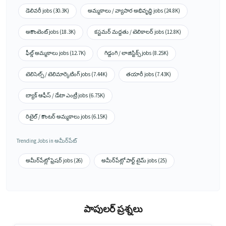
డెలివరీ jobs (30.3K)
అమ్మకాలు / వ్యాపార అభివృద్ధి jobs (24.8K)
అకౌంటెంట్ jobs (18.3K)
కస్టమర్ మద్దతు / టెలికాలర్ jobs (12.8K)
ఫీల్డ్ అమ్మకాలు jobs (12.7K)
గిడ్డంగి / లాజిస్టిక్స్ jobs (8.25K)
టెలిసెల్స్ / టెలిమార్కెటింగ్ jobs (7.44K)
తయారీ jobs (7.43K)
బ్యాక్ ఆఫీస్ / డేటా ఎంట్రీ jobs (6.75K)
రిటైల్ / కౌంటర్ అమ్మకాలు jobs (6.15K)
Trending Jobs in అమీర్‌పేట్
అమీర్‌పేట్లో ఫ్రెషర్ jobs (26)
అమీర్‌పేట్లో పార్ట్ టైమ్ jobs (25)
పాపులర్ ప్రశ్నలు