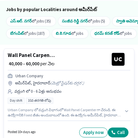
Jobs by popular Localities around అమీర్‌పేట్
ఎస్.ఆర్. నగర్
లో jobs (35)
సంజీవ రెడ్డి నగర్
లో jobs (5)
స్వాతి అవెన్య
బేగంపేట్
లో jobs (187)
బి.కె.గూడ
లో jobs
ధరమ్ కరణ్ రోడ్
లో jobs
Wall Panel Carpenter
₹ 40,000 - 60,000
per నెల
Urban Company
అమీర్‌పేట్, హైదరాబాద్
(
మెట్రో స్టేషన్‌కు దగ్గర',
)
వడ్రంగి లో 0 - 6 ఏళ్లు అనుభవం
Day shift
10వ తరగతి లోపు
Urban Company లో వడ్రంగి విభాగంలో Wall Panel Carpenter గా చేరండి. ఈ
ఉద్యోగానికి Fixed జీతం అందుబాటులో ఉంది. ఈ ఉద్యోగం అమీర్‌పేట్, హైదరాబాద్
లో ఉంది. 10వ తరగతి లోపు అర్హత ఉన్న అభ్యర్థులు ఈ ఉద్యోగానికి అప్లై చేసుకోవచ్చు.
ఈ ఉద్యోగం Full Time ప్రాతిపదికపై, DAY shift మరియు వారానికి 6 days working
ఉన్నాయి. ఈ ఉద్యోగం 0 - 6 ఏళ్లు సంవత్సరాల అనుభవం ఉన్న వారికి కోసం
Apply now
Call
Posted 10+ days ago
అనుకూలంగా ఉంటుంది. మీరు నెలకు ₹60000 వరకు సంపాదించవచ్చు.