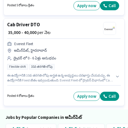
ఉంటుంది. ఈ ఉద్యోగానికి దరఖాస్తు చేయాలనుకునే అభ్యర్థి వద్ద Bike, Smartphone,
Apply now
Call
Posted 5 రోజులు క్రితం
Cycle ఉండాలి. 10వ తరగతి లోపు అర్హత ఉన్న అభ్యర్థులు ఈ ఉద్యోగానికి అప్లై
చేసుకోవచ్చు. ఈ ఉద్యోగానికి అభ్యర్థి వద్ద Two-Wheeler Driving ఉండాలి.
Cab Driver DTO
₹ 35,000 - 40,000
per నెల
Everest Fleet
అమీర్‌పేట్, హైదరాబాద్
డ్రైవర్ లో 0 - 6 ఏళ్లు అనుభవం
Flexible shift
10వ తరగతి లోపు
ఈ ఉద్యోగానికి 10వ తరగతి లోపు అర్హత ఉన్న అభ్యర్థులు దరఖాస్తు చేయవచ్చు. ఈ
ఉద్యోగానికి Fixed జీతం ఇవ్వబడుతుంది. Everest Fleet లో డ్రైవర్ విభాగంలో Cab
Driver DTO గా చేరండి. అభ్యర్థి ఇంగ్లీష్ లో నిపుణుడిగా ఉండాలి. ఈ ఉద్యోగం 0 - 6
ఏళ్లు సంవత్సరాల అనుభవం ఉన్న వారికి కోసం, నెల జీతం ₹40000 ఉంటుంది. ఇది Full
Time ఉద్యోగం, ఇందులో FLEXIBLE shift మరియు వారానికి 6 days working
Apply now
Call
Posted 4 రోజులు క్రితం
ఉంటాయి.
Jobs by Popular Companies in అమీర్‌పేట్