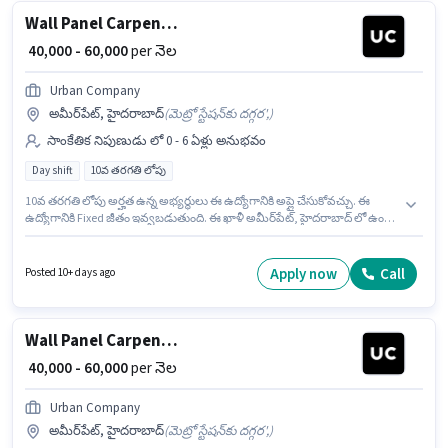
Wall Panel Carpenter
₹ 40,000 - 60,000
per నెల
Urban Company
అమీర్‌పేట్, హైదరాబాద్
(
మెట్రో స్టేషన్‌కు దగ్గర',
)
సాంకేతిక నిపుణుడు లో 0 - 6 ఏళ్లు అనుభవం
Day shift
10వ తరగతి లోపు
10వ తరగతి లోపు అర్హత ఉన్న అభ్యర్థులు ఈ ఉద్యోగానికి అప్లై చేసుకోవచ్చు. ఈ
ఉద్యోగానికి Fixed జీతం ఇవ్వబడుతుంది. ఈ ఖాళీ అమీర్‌పేట్, హైదరాబాద్ లో ఉంది.
ఈ ఉద్యోగం 0 - 6 ఏళ్లు సంవత్సరాల అనుభవం ఉన్న వారికి కోసం అనుకూలంగా
ఉంటుంది. మీరు నెలకు ₹60000 వరకు సంపాదించవచ్చు. Urban Company లో
సాంకేతిక నిపుణుడు విభాగంలో Wall Panel Carpenter గా చేరండి. ఇది Full Time
Apply now
Call
Posted 10+ days ago
ఉద్యోగం, ఇందులో DAY shift మరియు వారానికి 6 days working ఉంటాయి.
Wall Panel Carpenter
₹ 40,000 - 60,000
per నెల
Urban Company
అమీర్‌పేట్, హైదరాబాద్
(
మెట్రో స్టేషన్‌కు దగ్గర',
)