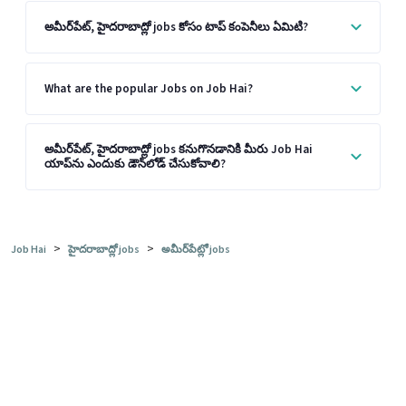
అమీర్‌పేట్, హైదరాబాద్లో jobs కోసం టాప్ కంపెనీలు ఏమిటి?
What are the popular Jobs on Job Hai?
అమీర్‌పేట్, హైదరాబాద్లో jobs కనుగొనడానికి మీరు Job Hai
యాప్‌ను ఎందుకు డౌన్‌లోడ్ చేసుకోవాలి?
>
>
Job Hai
హైదరాబాద్లో jobs
అమీర్‌పేట్లో jobs