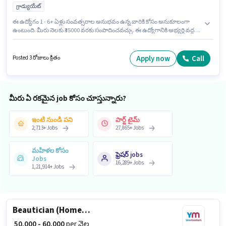
గ్రాడ్యుయేట్
ఈ ఉద్యోగం 1 - 6+ ఏళ్లు సంవత్సరాల అనుభవం ఉన్న వారికి కోసం అనుకూలంగా
ఉంటుంది. మీరు నెలకు ₹35000 వరకు సంపాదించవచ్చు. ఈ ఉద్యోగానికి అభ్యర్థి వద్ద
Book Keeping, GST, MS Excel, Tally ఉండాలి. Buztec International అకౌంటెంట్
విభాగంలో అకౌంట్స్ అండ్ ఫైనాన్స్ ఎగ్జిక్యూటివ్ ఉద్యోగానికి క్రియాశీలకంగా
నియామకం జరుగుతోంది. ఈ ఉద్యోగానికి Fixed జీతం అందుబాటులో ఉంది. ఈ
Apply now
Call
Posted 3 రోజులు క్రితం
ఉద్యోగం అమీర్‌పేట్, హైదరాబాద్ లో ఉంది. ఈ ఉద్యోగానికి అభ్యర్థులు తప్పనిసరిగా
గ్రాడ్యుయేట్ డిగ్రీ/సర్టిఫికెట్ కలిగి ఉండాలి.
మీరు ఏ రకమైన job కోసం చూస్తున్నారు?
ఇంటి నుండి పని
పార్ట్ టైమ్
2,713
+
Jobs
27,865
+
Jobs
మహిళల కోసం
ఫ్రెషర్ jobs
Jobs
16,289
+
Jobs
1,21,914
+
Jobs
Beautician (Home Services)
₹ 50,000 - 60,000
per నెల