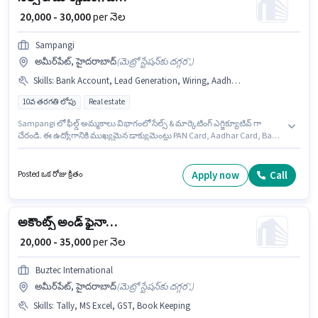
₹ 20,000 - 30,000
per నెల
Sampangi
అమీర్‌పేట్, హైదరాబాద్
(
మెట్రో స్టేషన్‌కు దగ్గర',
)
Skills
:
Bank Account, Lead Generation, Wiring, Aadhar Card, PAN Card, Product Demo
10వ తరగతి లోపు
Real estate
Sampangi లో ఫీల్డ్ అమ్మకాలు విభాగంలో సేల్స్ & మార్కెటింగ్ ఎగ్జిక్యూటివ్ గా
చేరండి. ఈ ఉద్యోగానికి ముఖ్యమైన డాక్యుమెంట్లు PAN Card, Aadhar Card, Bank
Account అవసరం. ఈ ఖాళీ అమీర్‌పేట్, హైదరాబాద్ లో ఉంది. ఈ ఉద్యోగానికి
అభ్యర్థి వద్ద Lead Generation, Product Demo, Wiring ఉండాలి. 10వ తరగతి
లోపు అర్హత ఉన్న అభ్యర్థులు ఈ ఉద్యోగానికి అప్లై చేసుకోవచ్చు. అదనపు Meal లు
Apply now
Call
Posted ఒక రోజు క్రితం
ఉద్యోగ స్థాయి మరియు కంపెనీ పాలసీలపై ఆధారపడి ఇప్పించబడతాయి.
అకౌంట్స్ అండ్ ఫైనాన్స్ ఎగ్జిక్యూటివ్
₹ 20,000 - 35,000
per నెల
Buztec International
అమీర్‌పేట్, హైదరాబాద్
(
మెట్రో స్టేషన్‌కు దగ్గర',
)
Skills
:
Tally, MS Excel, GST, Book Keeping