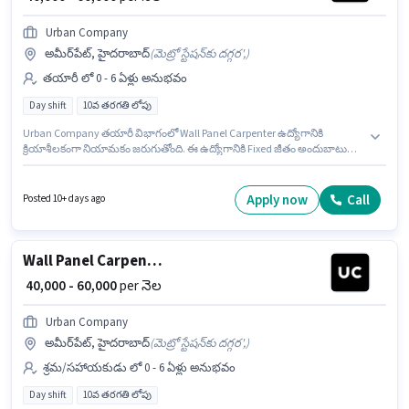
Urban Company
అమీర్‌పేట్, హైదరాబాద్
(
మెట్రో స్టేషన్‌కు దగ్గర',
)
తయారీ లో 0 - 6 ఏళ్లు అనుభవం
Day shift
10వ తరగతి లోపు
Urban Company తయారీ విభాగంలో Wall Panel Carpenter ఉద్యోగానికి
క్రియాశీలకంగా నియామకం జరుగుతోంది. ఈ ఉద్యోగానికి Fixed జీతం అందుబాటులో
ఉంది. ఈ ఉద్యోగానికి 10వ తరగతి లోపు అర్హత ఉన్న అభ్యర్థులు దరఖాస్తు
చేయవచ్చు. ఈ ఖాళీ అమీర్‌పేట్, హైదరాబాద్ లో ఉంది. ఈ ఉద్యోగం 0 - 6 ఏళ్లు
సంవత్సరాల అనుభవం ఉన్న వారికి కోసం అనుకూలంగా ఉంటుంది. మీరు నెలకు
Apply now
Call
Posted 10+ days ago
₹60000 వరకు సంపాదించవచ్చు. ఇది Full Time ఉద్యోగం, ఇందులో DAY shift
మరియు వారానికి 6 days working ఉంటాయి.
Wall Panel Carpenter
₹ 40,000 - 60,000
per నెల
Urban Company
అమీర్‌పేట్, హైదరాబాద్
(
మెట్రో స్టేషన్‌కు దగ్గర',
)
శ్రమ/సహాయకుడు లో 0 - 6 ఏళ్లు అనుభవం
Day shift
10వ తరగతి లోపు