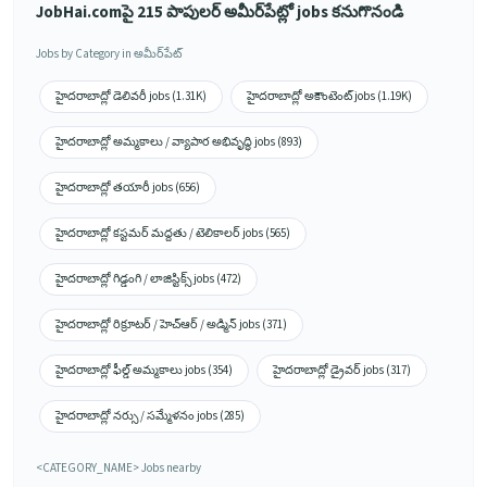
JobHai.comపై 215 పాపులర్ అమీర్‌పేట్లో jobs కనుగొనండి
Jobs by Category in అమీర్‌పేట్
హైదరాబాద్లో డెలివరీ jobs (1.31K)
హైదరాబాద్లో అకౌంటెంట్ jobs (1.19K)
హైదరాబాద్లో అమ్మకాలు / వ్యాపార అభివృద్ధి jobs (893)
హైదరాబాద్లో తయారీ jobs (656)
హైదరాబాద్లో కస్టమర్ మద్దతు / టెలికాలర్ jobs (565)
హైదరాబాద్లో గిడ్డంగి / లాజిస్టిక్స్ jobs (472)
హైదరాబాద్లో రిక్రూటర్ / హెచ్ఆర్ / అడ్మిన్ jobs (371)
హైదరాబాద్లో ఫీల్డ్ అమ్మకాలు jobs (354)
హైదరాబాద్లో డ్రైవర్ jobs (317)
హైదరాబాద్లో నర్సు / సమ్మేళనం jobs (285)
<CATEGORY_NAME> Jobs nearby