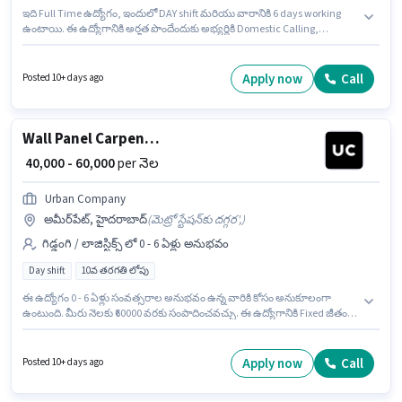
ఇది Full Time ఉద్యోగం, ఇందులో DAY shift మరియు వారానికి 6 days working
ఉంటాయి. ఈ ఉద్యోగానికి అర్హత పొందేందుకు అభ్యర్థికి Domestic Calling,
Outbound/Cold Calling, Wiring, Communication Skill వంటి నైపుణ్యాలు
ఉండాలి. ఈ ఉద్యోగం 1 - 6+ ఏళ్లు సంవత్సరాల అనుభవం ఉన్న వారికి కోసం, నెల
జీతం ₹70000 ఉంటుంది. అదనపు Meal లు ఉద్యోగ స్థాయి మరియు కంపెనీ పాలసీలపై
Apply now
Call
Posted 10+ days ago
ఆధారపడి ఇప్పించబడతాయి. ఈ ఉద్యోగానికి 10వ తరగతి లోపు అర్హత ఉన్న
అభ్యర్థులు దరఖాస్తు చేయవచ్చు. ఈ ఉద్యోగానికి ముఖ్యమైన డాక్యుమెంట్లు PAN
Card, Aadhar Card, Bank Account అవసరం.
Wall Panel Carpenter
₹ 40,000 - 60,000
per నెల
Urban Company
అమీర్‌పేట్, హైదరాబాద్
(
మెట్రో స్టేషన్‌కు దగ్గర',
)
గిడ్డంగి / లాజిస్టిక్స్ లో 0 - 6 ఏళ్లు అనుభవం
Day shift
10వ తరగతి లోపు
ఈ ఉద్యోగం 0 - 6 ఏళ్లు సంవత్సరాల అనుభవం ఉన్న వారికి కోసం అనుకూలంగా
ఉంటుంది. మీరు నెలకు ₹60000 వరకు సంపాదించవచ్చు. ఈ ఉద్యోగానికి Fixed జీతం
ఇవ్వబడుతుంది. Urban Company గిడ్డంగి / లాజిస్టిక్స్ విభాగంలో Wall Panel
Carpenter ఉద్యోగానికి క్రియాశీలకంగా నియామకం జరుగుతోంది. ఈ ఖాళీ అమీర్‌పేట్,
హైదరాబాద్ లో ఉంది. ఇది Full Time ఉద్యోగం, ఇందులో DAY shift మరియు వారానికి
Apply now
Call
Posted 10+ days ago
6 days working ఉంటాయి. 10వ తరగతి లోపు అర్హత ఉన్న అభ్యర్థులు ఈ
ఉద్యోగానికి అప్లై చేసుకోవచ్చు.