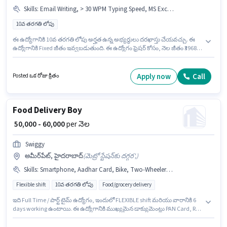
Skills
:
Email Writing, > 30 WPM Typing Speed, MS Excel, Internet Surfing, Computer Knowledge, MS Word, Data Entry
10వ తరగతి లోపు
ఈ ఉద్యోగానికి 10వ తరగతి లోపు అర్హత ఉన్న అభ్యర్థులు దరఖాస్తు చేయవచ్చు. ఈ
ఉద్యోగానికి Fixed జీతం ఇవ్వబడుతుంది. ఈ ఉద్యోగం ఫ్రెషర్ కోసం, నెల జీతం ₹39680
ఉంటుంది. ఈ ఉద్యోగంలో అదనపు ప్రయోజనాలు Insurance, PF ఉన్నాయి. ఈ
ఉద్యోగం అమీర్‌పేట్, హైదరాబాద్ లో ఉంది. ఈ ఉద్యోగానికి అభ్యర్థి వద్ద > 30 WPM
Typing Speed, Computer Knowledge, Data Entry, Email Writing, Internet
Apply now
Call
Posted ఒక రోజు క్రితం
Surfing, MS Excel, MS Word ఉండాలి.
Food Delivery Boy
₹ 50,000 - 60,000
per నెల
Swiggy
అమీర్‌పేట్, హైదరాబాద్
(
మెట్రో స్టేషన్‌కు దగ్గర',
)
Skills
:
Smartphone, Aadhar Card, Bike, Two-Wheeler Driving, 2-Wheeler Driving Licence, RC, Cycle, PAN Card, Bank Account
Flexible shift
10వ తరగతి లోపు
Food/grocery delivery
ఇది Full Time / పార్ట్ టైమ్ ఉద్యోగం, ఇందులో FLEXIBLE shift మరియు వారానికి 6
days working ఉంటాయి. ఈ ఉద్యోగానికి ముఖ్యమైన డాక్యుమెంట్లు PAN Card, RC,
Aadhar Card, 2-Wheeler Driving Licence, Bank Account అవసరం. ఈ
ఉద్యోగం 0 - 3 ఏళ్లు సంవత్సరాల అనుభవం ఉన్న వారికి కోసం, నెల జీతం ₹60000