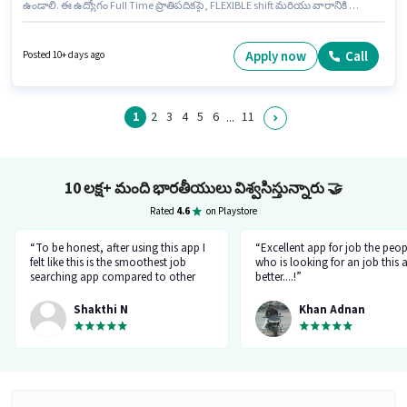
ఉండాలి. ఈ ఉద్యోగం Full Time ప్రాతిపదికపై, FLEXIBLE shift మరియు వారానికి 6
days working ఉన్నాయి. ఈ ఉద్యోగానికి Fixed జీతం ఇవ్వబడుతుంది. ఈ ఉద్యోగం 0
- 6 ఏళ్లు సంవత్సరాల అనుభవం ఉన్న వారికి కోసం అనుకూలంగా ఉంటుంది. మీరు
నెలకు ₹40000 వరకు సంపాదించవచ్చు. Everest Fleet లో డ్రైవర్ విభాగంలో Cab
Apply now
Call
Posted 10+ days ago
Driver DTO గా చేరండి.
1
2
3
4
5
6
11
...
10 లక్ష+ మంది భారతీయులు విశ్వసిస్తున్నారు
🤝
Rated
4.6
on Playstore
“To be honest, after using this app I
“Excellent app for job the peop
felt like this is the smoothest job
who is looking for an job this a
searching app compared to other
better....!”
top applications, this one's good
and goes all out searching for a job
Shakthi N
Khan Adnan
matching my requirement....I've
saved a lot of my time.... Thanks to
the creators 👍”