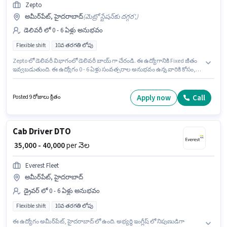
Zepto
అమీర్‌పేట్, హైదరాబాద్
(
మెట్రో స్టేషన్‌కు దగ్గర',
)
డెలివరీ లో 0 - 6 ఏళ్లు అనుభవం
Flexible shift
10వ తరగతి లోపు
Zepto లో డెలివరీ విభాగంలో డెలివరీ బాయ్ గా చేరండి. ఈ ఉద్యోగానికి Fixed జీతం
ఇవ్వబడుతుంది. ఈ ఉద్యోగం 0 - 6 ఏళ్లు సంవత్సరాల అనుభవం ఉన్న వారికి కోసం,
నెల జీతం ₹40000 ఉంటుంది. ఈ ఉద్యోగం Full Time ప్రాతిపదికపై, FLEXIBLE shift
మరియు వారానికి 6 days working ఉన్నాయి. ఈ ఖాళీ అమీర్‌పేట్, హైదరాబాద్ లో
ఉంది. 10వ తరగతి లోపు అర్హత ఉన్న అభ్యర్థులు ఈ ఉద్యోగానికి అప్లై చేసుకోవచ్చు.
Apply now
Call
Posted 9 రోజులు క్రితం
Cab Driver DTO
₹ 35,000 - 40,000
per నెల
Everest Fleet
అమీర్‌పేట్, హైదరాబాద్
డ్రైవర్ లో 0 - 6 ఏళ్లు అనుభవం
Flexible shift
10వ తరగతి లోపు
ఈ ఉద్యోగం అమీర్‌పేట్, హైదరాబాద్ లో ఉంది. అభ్యర్థి ఇంగ్లీష్ లో నిపుణుడిగా