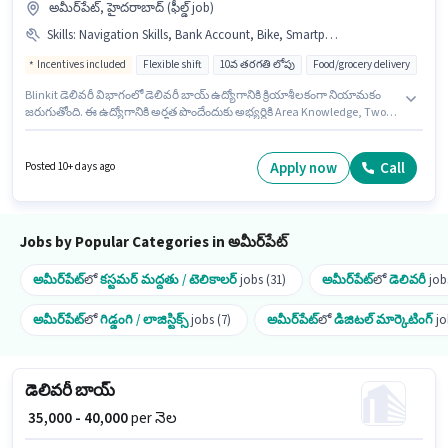
అమీర్‌పేట్, హైదరాబాద్ (ఫీల్డ్ job)
Skills
:
Navigation Skills, Bank Account, Bike, Smartphone, Area Knowledge, Aadhar Card, PAN Card, Two-Wheeler Driving
Incentives included
Flexible shift
10వ తరగతి లోపు
Food/grocery delivery
Blinkit డెలివరీ విభాగంలో డెలివరీ బాయ్ ఉద్యోగానికి క్రియాశీలకంగా నియామకం
జరుగుతోంది. ఈ ఉద్యోగానికి అర్హత పొందేందుకు అభ్యర్థికి Area Knowledge, Two-
Wheeler Driving, Navigation Skills వంటి నైపుణ్యాలు ఉండాలి. ఈ ఖాళీ
అమీర్‌పేట్, హైదరాబాద్ లో ఉంది. ఈ ఉద్యోగానికి Bike, Smartphone కలిగి
ఉండటం ముఖ్యం. 10వ తరగతి లోపు అర్హత ఉన్న అభ్యర్థులు ఈ ఉద్యోగానికి అప్లై
Apply now
Call
Posted 10+ days ago
చేసుకోవచ్చు. ఈ ఉద్యోగానికి ముఖ్యమైన డాక్యుమెంట్లు PAN Card, Aadhar Card,
Bank Account అవసరం.
Jobs by Popular Categories in అమీర్‌పేట్
అమీర్‌పేట్
లో
కస్టమర్ మద్దతు / టెలికాలర్
jobs (31)
అమీర్‌పేట్
లో
డెలివరీ
jobs
అమీర్‌పేట్
లో
గిడ్డంగి / లాజిస్టిక్స్
jobs (7)
అమీర్‌పేట్
లో
డిజిటల్ మార్కెటింగ్
jo
డెలివరీ బాయ్
₹ 35,000 - 40,000
per నెల