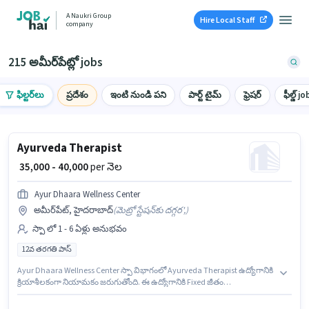
A Naukri Group
Hire Local Staff
company
215 అమీర్‌పేట్లో jobs
ఫిల్టర్‌లు
ప్రదేశం
ఇంటి నుండి పని
పార్ట్ టైమ్
ఫ్రెషర్
ఫీల్డ్ jo
Ayurveda Therapist
₹ 35,000 - 40,000
per నెల
Ayur Dhaara Wellness Center
అమీర్‌పేట్, హైదరాబాద్
(
మెట్రో స్టేషన్‌కు దగ్గర',
)
స్పా లో 1 - 6 ఏళ్లు అనుభవం
12వ తరగతి పాస్
Ayur Dhaara Wellness Center స్పా విభాగంలో Ayurveda Therapist ఉద్యోగానికి
క్రియాశీలకంగా నియామకం జరుగుతోంది. ఈ ఉద్యోగానికి Fixed జీతం
ఇవ్వబడుతుంది. ఈ ఉద్యోగం అమీర్‌పేట్, హైదరాబాద్ లో ఉంది. దరఖాస్తుదారులు
కనీసం 12వ తరగతి పాస్ డిగ్రీ లేదా సర్టిఫికెట్ కలిగి ఉండాలి. ఈ ఉద్యోగం 1 - 6 ఏళ్లు