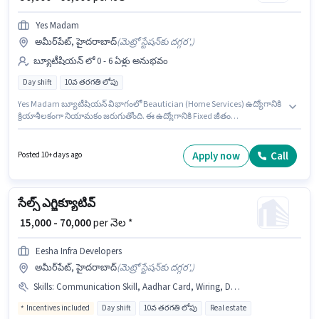
Yes Madam
అమీర్‌పేట్, హైదరాబాద్
(
మెట్రో స్టేషన్‌కు దగ్గర',
)
బ్యూటీషియన్ లో 0 - 6 ఏళ్లు అనుభవం
Day shift
10వ తరగతి లోపు
Yes Madam బ్యూటీషియన్ విభాగంలో Beautician (Home Services) ఉద్యోగానికి
క్రియాశీలకంగా నియామకం జరుగుతోంది. ఈ ఉద్యోగానికి Fixed జీతం
ఇవ్వబడుతుంది. ఈ ఉద్యోగం అమీర్‌పేట్, హైదరాబాద్ లో ఉంది. ఈ ఉద్యోగం Full
Time ప్రాతిపదికపై, DAY shift మరియు వారానికి 6 days working ఉన్నాయి. ఈ
ఉద్యోగం 0 - 6 ఏళ్లు సంవత్సరాల అనుభవం ఉన్న వారికి కోసం, నెల జీతం ₹60000
Apply now
Call
Posted 10+ days ago
ఉంటుంది. ఈ ఉద్యోగానికి 10వ తరగతి లోపు అర్హత ఉన్న అభ్యర్థులు దరఖాస్తు
చేయవచ్చు.
సేల్స్ ఎగ్జిక్యూటివ్
₹ 15,000 - 70,000
per నెల *
Eesha Infra Developers
అమీర్‌పేట్, హైదరాబాద్
(
మెట్రో స్టేషన్‌కు దగ్గర',
)
Skills
:
Communication Skill, Aadhar Card, Wiring, Domestic Calling, PAN Card, Outbound/Cold Calling, Bank Account
Incentives included
Day shift
10వ తరగతి లోపు
Real estate