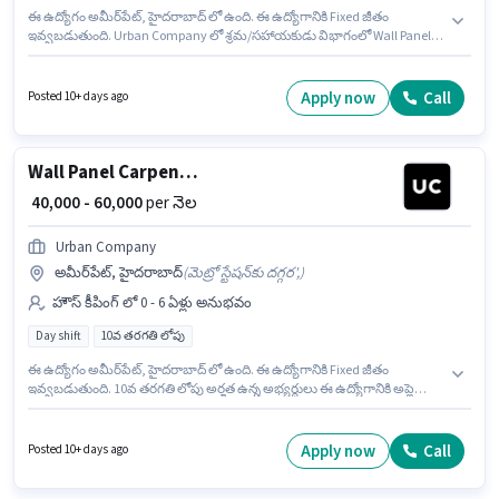
ఈ ఉద్యోగం అమీర్‌పేట్, హైదరాబాద్ లో ఉంది. ఈ ఉద్యోగానికి Fixed జీతం
ఇవ్వబడుతుంది. Urban Company లో శ్రమ/సహాయకుడు విభాగంలో Wall Panel
Carpenter గా చేరండి. ఈ ఉద్యోగం 0 - 6 ఏళ్లు సంవత్సరాల అనుభవం ఉన్న వారికి
కోసం అనుకూలంగా ఉంటుంది. మీరు నెలకు ₹60000 వరకు సంపాదించవచ్చు. ఈ
ఉద్యోగం Full Time ప్రాతిపదికపై, DAY shift మరియు వారానికి 6 days working
Apply now
Call
Posted 10+ days ago
ఉన్నాయి. 10వ తరగతి లోపు అర్హత ఉన్న అభ్యర్థులు ఈ ఉద్యోగానికి అప్లై
చేసుకోవచ్చు.
Wall Panel Carpenter
₹ 40,000 - 60,000
per నెల
Urban Company
అమీర్‌పేట్, హైదరాబాద్
(
మెట్రో స్టేషన్‌కు దగ్గర',
)
హౌస్ కీపింగ్ లో 0 - 6 ఏళ్లు అనుభవం
Day shift
10వ తరగతి లోపు
ఈ ఉద్యోగం అమీర్‌పేట్, హైదరాబాద్ లో ఉంది. ఈ ఉద్యోగానికి Fixed జీతం
ఇవ్వబడుతుంది. 10వ తరగతి లోపు అర్హత ఉన్న అభ్యర్థులు ఈ ఉద్యోగానికి అప్లై
చేసుకోవచ్చు. ఈ ఉద్యోగం 0 - 6 ఏళ్లు సంవత్సరాల అనుభవం ఉన్న వారికి కోసం
అనుకూలంగా ఉంటుంది. మీరు నెలకు ₹60000 వరకు సంపాదించవచ్చు. ఈ ఉద్యోగం
Full Time ప్రాతిపదికపై, DAY shift మరియు వారానికి 6 days working ఉన్నాయి.
Apply now
Call
Posted 10+ days ago
Urban Company హౌస్ కీపింగ్ విభాగంలో Wall Panel Carpenter ఉద్యోగానికి
క్రియాశీలకంగా నియామకం జరుగుతోంది.