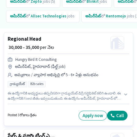
అమీర్‌పేట్
లో
Zepto
jobs (5)
అమీర్‌పేట్
లో
Blinkit
jobs
అమీర్‌పేట్
ల
అమీర్‌పేట్
లో
Allsec Technologies
jobs
అమీర్‌పేట్
లో
Rentomojo
jobs (
Regional Head
₹ 30,000 - 35,000
per నెల
Hungry Bird It Consulting
అమీర్‌పేట్, హైదరాబాద్ (ఫీల్డ్ job)
అమ్మకాలు / వ్యాపార అభివృద్ధి లో 5 - 6+ ఏళ్లు అనుభవం
గ్రాడ్యుయేట్
B2b sales
ఈ ఉద్యోగానికి అభ్యర్థులు తప్పనిసరిగా గ్రాడ్యుయేట్ డిగ్రీ/సర్టిఫికెట్ కలిగి ఉండాలి. ఈ
ఉద్యోగానికి Fixed జీతం ఇవ్వబడుతుంది. ఈ ఉద్యోగం అమీర్‌పేట్, హైదరాబాద్ లో
ఉంది. అదనపు PF లు ఉద్యోగ స్థాయి మరియు కంపెనీ పాలసీలపై ఆధారపడి
ఇప్పించబడతాయి. ఈ ఉద్యోగం 5 - 6+ ఏళ్లు సంవత్సరాల అనుభవం ఉన్న వారికి
కోసం, నెల జీతం ₹35000 ఉంటుంది. Hungry Bird It Consulting లో అమ్మకాలు /
Apply now
Call
Posted 3 రోజులు క్రితం
వ్యాపార అభివృద్ధి విభాగంలో Regional Head గా చేరండి.
సేల్స్ & మార్కెటింగ్ ఎగ్జిక్యూటివ్