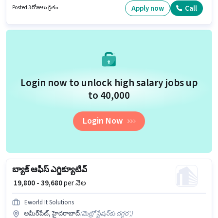
సంవత్సరాల అనుభవం ఉన్న వారికి కోసం, నెల జీతం ₹40000 ఉంటుంది.
Apply now
Call
Posted 3 రోజులు క్రితం
Login now to unlock high salary jobs up
to ₹40,000
Login Now
బ్యాక్ ఆఫీస్ ఎగ్జిక్యూటివ్
₹ 19,800 - 39,680
per నెల
Eworld It Solutions
అమీర్‌పేట్, హైదరాబాద్
(
మెట్రో స్టేషన్‌కు దగ్గర',
)