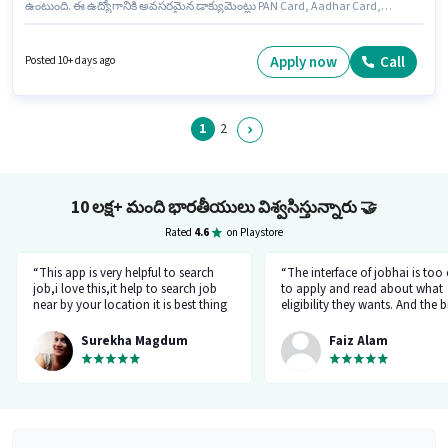
ఉంటుంది. ఈ ఉద్యోగానికి అవసరమైన డాక్యుమెంట్లు PAN Card, Aadhar Card,
Bank Account కలిగి ఉండాలి. ఈ ఉద్యోగానికి 10వ తరగతి లోపు అర్హత ఉన్న
అభ్యర్థులు దరఖాస్తు చేయవచ్చు. అదనపు Meal, PF లు ఉద్యోగ స్థాయి మరియు
కంపెనీ పాలసీలపై ఆధారపడి ఇప్పించబడతాయి. ఈ ఉద్యోగం మాయాపురి, ఢిల్లీ లో
Apply now
Call
Posted 10+ days ago
ఉంది. ఈ ఉద్యోగానికి అర్హత పొందేందుకు అభ్యర్థికి Bartending, Food Servicing,
Order Taking, Food Hygiene/ Safety, Menu Knowledge, Table Setting,
Table Cleaning వంటి నైపుణ్యాలు ఉండాలి.
1
2
10 లక్ష+ మంది భారతీయులు విశ్వసిస్తున్నారు
🤝
Rated
4.6
on Playstore
“This app is very helpful to search
“The interface of jobhai is too
job,i love this,it help to search job
to apply and read about what
near by your location it is best thing
eligibility they wants. And the b
about this app, I found a job on this
thing is that you can directly ta
app.”
company HR l like the most. I 
Surekha Magdum
Faiz Alam
applied for job let's see whats
happening.”