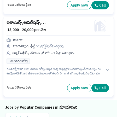
విభాగంలో అడ్మినిస్ట్రేటివ్ అసిస్టెంట్ గా చేరండి.
Apply now
Call
Posted 3 రోజులు క్రితం
ఇకామర్స్ ఆపరేషన్స్ ఎగ్జిక్యూటివ్
₹ 15,000 - 20,000
per నెల
Bharat
మాయాపురి, ఢిల్లీ
(
మెట్రో స్టేషన్‌కు దగ్గర',
)
బ్యాక్ ఆఫీస్ / డేటా ఎంట్రీ లో 1 - 2 ఏళ్లు అనుభవం
10వ తరగతి లోపు
ఈ ఉద్యోగానికి 10వ తరగతి లోపు అర్హత ఉన్న అభ్యర్థులు దరఖాస్తు చేయవచ్చు. ఈ
ఉద్యోగానికి Fixed జీతం అందుబాటులో ఉంది. Bharat లో బ్యాక్ ఆఫీస్ / డేటా ఎంట్రీ
విభాగంలో ఇకామర్స్ ఆపరేషన్స్ ఎగ్జిక్యూటివ్ గా చేరండి. ఈ ఉద్యోగం 1 - 2 ఏళ్లు
సంవత్సరాల అనుభవం ఉన్న వారికి కోసం, నెల జీతం ₹20000 ఉంటుంది. ఈ ఖాళీ
మాయాపురి, ఢిల్లీ లో ఉంది.
Apply now
Call
Posted 3 రోజులు క్రితం
Jobs by Popular Companies in మాయాపురి