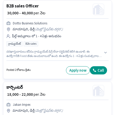
B2B sales Officer
₹ 30,000 - 40,000
per నెల
Dotto Business Solutions
మాయాపురి, ఢిల్లీ
(
మెట్రో స్టేషన్‌కు దగ్గర',
)
ఫీల్డ్ అమ్మకాలు లో 1 - 4 ఏళ్లు అనుభవం
గ్రాడ్యుయేట్
B2b sales
దరఖాస్తుదారులు కనీసం గ్రాడ్యుయేట్ డిగ్రీ లేదా సర్టిఫికెట్ కలిగి ఉండాలి. ఈ
ఉద్యోగానికి Fixed జీతం అందుబాటులో ఉంది. ఈ ఉద్యోగం 1 - 4 ఏళ్లు సంవత్సరాల
అనుభవం ఉన్న వారికి కోసం అనుకూలంగా ఉంటుంది. మీరు నెలకు ₹40000 వరకు
సంపాదించవచ్చు. ఈ ఖాళీ మాయాపురి, ఢిల్లీ లో ఉంది. Dotto Business Solutions
లో ఫీల్డ్ అమ్మకాలు విభాగంలో B2B sales Officer గా చేరండి.
Apply now
Call
Posted 2 రోజులు క్రితం
కార్పెంటర్
₹ 18,000 - 22,000
per నెల
Jakan Impex
మాయాపురి, ఢిల్లీ
(
మెట్రో స్టేషన్‌కు దగ్గర',
)