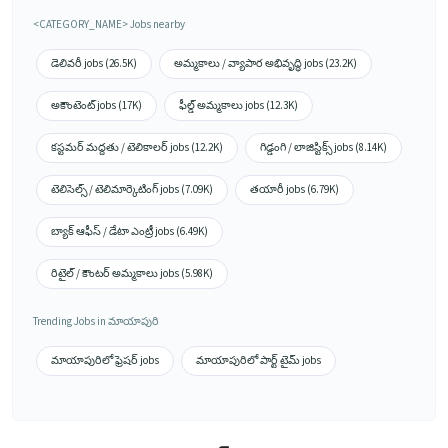
<CATEGORY_NAME> Jobs nearby
డెలివరీ jobs (26.5K)
అమ్మకాలు / వ్యాపార అభివృద్ధి jobs (23.2K)
అకౌంటెంట్ jobs (17K)
ఫీల్డ్ అమ్మకాలు jobs (12.3K)
కస్టమర్ మద్దతు / టెలికాలర్ jobs (12.2K)
గిడ్డంగి / లాజిస్టిక్స్ jobs (8.14K)
టెలిసెల్స్ / టెలిమార్కెటింగ్ jobs (7.09K)
తయారీ jobs (6.79K)
బ్యాక్ ఆఫీస్ / డేటా ఎంట్రీ jobs (6.49K)
రిటైల్ / కౌంటర్ అమ్మకాలు jobs (5.98K)
Trending Jobs in మాయాపురి
మాయాపురిలో ఫ్రెషర్ jobs
మాయాపురిలో పార్ట్ టైమ్ jobs