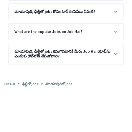
మాయాపురి, ఢిల్లీలో jobs కోసం టాప్ కంపెనీలు ఏమిటి?
What are the popular Jobs on Job Hai?
మాయాపురి, ఢిల్లీలో jobs కనుగొనడానికి మీరు Job Hai యాప్‌ను
ఎందుకు డౌన్‌లోడ్ చేసుకోవాలి?
>
>
Job Hai
ఢిల్లీలో jobs
మాయాపురిలో jobs