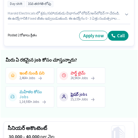
Day shift
10వ తరగతి లోపు
Harold Electricals లో శ్రమ/సహాయకుడు విభాగంలో లోడర్/అన్‌లోడర్ గా చేరండి.
ఈ ఉద్యోగానికి Fixed జీతం ఇవ్వబడుతుంది. ఈ ఉద్యోగం 0 - 3 ఏళ్లు సంవత్సరాల
అనుభవం ఉన్న వారికి కోసం అనుకూలంగా ఉంటుంది. మీరు నెలకు ₹15000 వరకు
సంపాదించవచ్చు. ఈ ఉద్యోగం మాయాపురి, ఢిల్లీ లో ఉంది. ఇది Full Time ఉద్యోగం,
ఇందులో DAY shift మరియు వారానికి 6 days working ఉంటాయి. 10వ తరగతి
Apply now
Call
Posted 2 రోజులు క్రితం
లోపు అర్హత ఉన్న అభ్యర్థులు ఈ ఉద్యోగానికి అప్లై చేసుకోవచ్చు.
మీరు ఏ రకమైన job కోసం చూస్తున్నారు?
ఇంటి నుండి పని
పార్ట్ టైమ్
2,464
+
Jobs
24,943
+
Jobs
మహిళల కోసం
ఫ్రెషర్ jobs
Jobs
15,133
+
Jobs
1,14,930
+
Jobs
సీనియర్ అకౌంటెంట్
₹ 30,000 - 40,000
per నెల