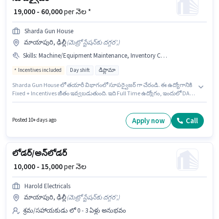
₹ 19,000 - 60,000
per నెల *
Sharda Gun House
మాయాపురి, ఢిల్లీ
(
మెట్రో స్టేషన్‌కు దగ్గర',
)
Skills
:
Machine/Equipment Maintenance, Inventory Control/Planning
Incentives included
Day shift
డిప్లొమా
Sharda Gun House లో తయారీ విభాగంలో సూపర్వైజర్ గా చేరండి. ఈ ఉద్యోగానికి
Fixed + Incentives జీతం ఇవ్వబడుతుంది. ఇది Full Time ఉద్యోగం, ఇందులో DAY
shift మరియు వారానికి 6 days working ఉంటాయి. ఈ ఉద్యోగానికి అర్హత
పొందేందుకు అభ్యర్థికి Inventory Control/Planning, Machine/Equipment
Maintenance వంటి నైపుణ్యాలు ఉండాలి. ఈ ఉద్యోగానికి అభ్యర్థులు తప్పనిసరిగా
Apply now
Call
Posted 10+ days ago
డిప్లొమా డిగ్రీ/సర్టిఫికెట్ కలిగి ఉండాలి. ఈ ఉద్యోగం 2 - 5 ఏళ్లు సంవత్సరాల అనుభవం
ఉన్న వారికి కోసం అనుకూలంగా ఉంటుంది. మీరు నెలకు ₹60000 వరకు
సంపాదించవచ్చు.
లోడర్/అన్‌లోడర్
₹ 10,000 - 15,000
per నెల
Harold Electricals
మాయాపురి, ఢిల్లీ
(
మెట్రో స్టేషన్‌కు దగ్గర',
)
శ్రమ/సహాయకుడు లో 0 - 3 ఏళ్లు అనుభవం