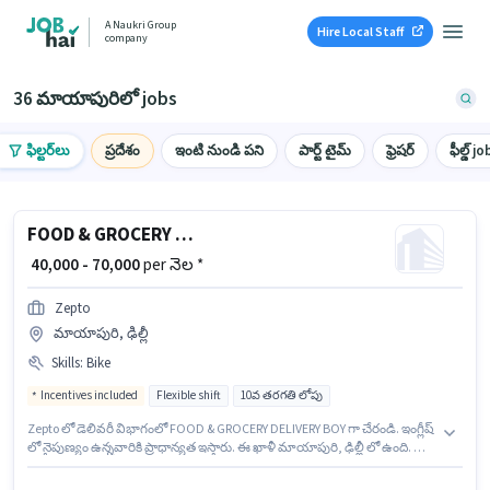
A Naukri Group
Hire Local Staff
company
36 మాయాపురిలో jobs
ఫిల్టర్‌లు
ప్రదేశం
ఇంటి నుండి పని
పార్ట్ టైమ్
ఫ్రెషర్
ఫీల్డ్ jo
FOOD & GROCERY DELIVERY BOY
₹ 40,000 - 70,000
per నెల *
Zepto
మాయాపురి, ఢిల్లీ
Skills
:
Bike
Incentives included
Flexible shift
10వ తరగతి లోపు
Zepto లో డెలివరీ విభాగంలో FOOD & GROCERY DELIVERY BOY గా చేరండి. ఇంగ్లీష్
లో నైపుణ్యం ఉన్నవారికి ప్రాధాన్యత ఇస్తారు. ఈ ఖాళీ మాయాపురి, ఢిల్లీ లో ఉంది. ఈ
ఉద్యోగానికి Fixed + Incentives జీతం అందుబాటులో ఉంది. 10వ తరగతి లోపు
అర్హత ఉన్న అభ్యర్థులు ఈ ఉద్యోగానికి అప్లై చేసుకోవచ్చు. ఈ ఉద్యోగానికి Bike కలిగి