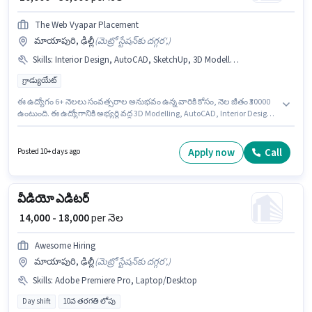
The Web Vyapar Placement
మాయాపురి, ఢిల్లీ
(
మెట్రో స్టేషన్‌కు దగ్గర',
)
Skills
:
Interior Design, AutoCAD, SketchUp, 3D Modelling
గ్రాడ్యుయేట్
ఈ ఉద్యోగం 6+ నెలలు సంవత్సరాల అనుభవం ఉన్న వారికి కోసం, నెల జీతం ₹30000
ఉంటుంది. ఈ ఉద్యోగానికి అభ్యర్థి వద్ద 3D Modelling, AutoCAD, Interior Design,
SketchUp ఉండాలి. The Web Vyapar Placement వాస్తుశిల్పి విభాగంలో ఫర్నిచర్
డిజైనర్ ఉద్యోగానికి క్రియాశీలకంగా నియామకం జరుగుతోంది. ఈ ఉద్యోగానికి Fixed
జీతం ఇవ్వబడుతుంది. ఈ ఉద్యోగం మాయాపురి, ఢిల్లీ లో ఉంది. ఈ ఉద్యోగానికి
Apply now
Call
Posted 10+ days ago
అభ్యర్థులు తప్పనిసరిగా గ్రాడ్యుయేట్ డిగ్రీ/సర్టిఫికెట్ కలిగి ఉండాలి.
వీడియో ఎడిటర్
₹ 14,000 - 18,000
per నెల
Awesome Hiring
మాయాపురి, ఢిల్లీ
(
మెట్రో స్టేషన్‌కు దగ్గర',
)
Skills
:
Adobe Premiere Pro, Laptop/Desktop
Day shift
10వ తరగతి లోపు