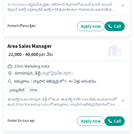
Sn Dynamics కస్టమర్ మద్దతు / టెలికాలర్ విభాగంలో వాయిస్ & నాన్-వాయిస్
కస్టమర్ సపోర్ట్ ఎగ్జిక్యూటివ్ ఉద్యోగానికి క్రియాశీలకంగా నియామకం జరుగుతోంది. ఈ
ఉద్యోగానికి Fixed జీతం అందుబాటులో ఉంది. ఈ ఖాళీ మాయాపురి, ఢిల్లీ లో ఉంది.
ఇది Full Time ఉద్యోగం, ఇందులో FLEXIBLE shift మరియు వారానికి 5 days
working ఉంటాయి. ఈ ఉద్యోగం 0 - 4 ఏళ్లు సంవత్సరాల అనుభవం ఉన్న వారికి
Apply now
Call
Posted 8 రోజులు క్రితం
కోసం, నెల జీతం ₹29000 ఉంటుంది. ఈ ఉద్యోగానికి 10వ తరగతి లోపు అర్హత ఉన్న
అభ్యర్థులు దరఖాస్తు చేయవచ్చు.
Area Sales Manager
₹ 22,000 - 40,000
per నెల
Elton Marketing India
మాయాపురి, ఢిల్లీ
(
మెట్రో స్టేషన్‌కు దగ్గర',
)
అమ్మకాలు / వ్యాపార అభివృద్ధి లో 5 - 6+ ఏళ్లు అనుభవం
గ్రాడ్యుయేట్
Other
ఈ ఉద్యోగం మాయాపురి, ఢిల్లీ లో ఉంది. ఈ ఉద్యోగానికి Fixed జీతం అందుబాటులో
ఉంది. Elton Marketing India లో అమ్మకాలు / వ్యాపార అభివృద్ధి విభాగంలో Area
Sales Manager గా చేరండి. ఈ ఉద్యోగం 5 - 6+ ఏళ్లు సంవత్సరాల అనుభవం ఉన్న
వారికి కోసం అనుకూలంగా ఉంటుంది. మీరు నెలకు ₹40000 వరకు సంపాదించవచ్చు.
దరఖాస్తుదారులు కనీసం గ్రాడ్యుయేట్ డిగ్రీ లేదా సర్టిఫికెట్ కలిగి ఉండాలి.
Apply now
Call
Posted 10+ days ago