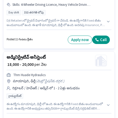
Skills
:
4-Wheeler Driving Licence, Heavy Vehicle Driving Licence, Aadhar Card, PAN Card
Day shift
10వ తరగతి లోపు
Djt Retailers లో డ్రైవర్ విభాగంలో డ్రైవర్ గా చేరండి. ఈ ఉద్యోగానికి Fixed జీతం
అందుబాటులో ఉంది. ఈ ఖాళీ మాయాపురి, ఢిల్లీ లో ఉంది. అదనపు Insurance, PF
లు ఉద్యోగ స్థాయి మరియు కంపెనీ పాలసీలపై ఆధారపడి ఇప్పించబడతాయి. 10వ
తరగతి లోపు అర్హత ఉన్న అభ్యర్థులు ఈ ఉద్యోగానికి అప్లై చేసుకోవచ్చు. ఈ ఉద్యోగానికి
ముఖ్యమైన డాక్యుమెంట్లు PAN Card, Heavy Vehicle Driving Licence, Aadhar
Apply now
Call
Posted 11 గంటలు క్రితం
Card, 4-Wheeler Driving Licence అవసరం.
అడ్మినిస్ట్రేటివ్ అసిస్టెంట్
₹ 18,000 - 20,000
per నెల
Thm Huade Hydraulics
మాయాపురి, ఢిల్లీ
(
మెట్రో స్టేషన్‌కు దగ్గర',
)
రిక్రూటర్ / హెచ్ఆర్ / అడ్మిన్ లో 1 - 2 ఏళ్లు అనుభవం
గ్రాడ్యుయేట్
ఈ ఉద్యోగం మాయాపురి, ఢిల్లీ లో ఉంది. ఈ ఉద్యోగానికి Fixed జీతం అందుబాటులో
ఉంది. ఈ ఉద్యోగానికి అభ్యర్థులు తప్పనిసరిగా గ్రాడ్యుయేట్ డిగ్రీ/సర్టిఫికెట్ కలిగి
ఉండాలి. ఈ ఉద్యోగం 1 - 2 ఏళ్లు సంవత్సరాల అనుభవం ఉన్న వారికి కోసం, నెల జీతం
₹20000 ఉంటుంది. Thm Huade Hydraulics లో రిక్రూటర్ / హెచ్ఆర్ / అడ్మిన్