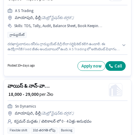
A S Trading
మాయాపురి, ఢిల్లీ
(
మెట్రో స్టేషన్‌కు దగ్గర',
)
Skills
:
TDS, Tally, Audit, Balance Sheet, Book Keeping, Tax Returns, GST
గ్రాడ్యుయేట్
దరఖాస్తుదారులు కనీసం గ్రాడ్యుయేట్ డిగ్రీ లేదా సర్టిఫికెట్ కలిగి ఉండాలి. ఈ
ఉద్యోగానికి Fixed జీతం అందుబాటులో ఉంది. A S Trading లో అకౌంటెంట్ విభాగంలో
సీనియర్ అకౌంటెంట్ గా చేరండి. ఈ ఉద్యోగానికి అభ్యర్థి వద్ద Audit, Balance Sheet,
Book Keeping, GST, Tally, Tax Returns, TDS ఉండాలి. ఈ ఉద్యోగం 4 - 5 ఏళ్లు
సంవత్సరాల అనుభవం ఉన్న వారికి కోసం, నెల జీతం ₹40000 ఉంటుంది. ఈ ఖాళీ
Apply now
Call
Posted 10+ days ago
మాయాపురి, ఢిల్లీ లో ఉంది.
వాయిస్ & నాన్-వాయిస్ కస్టమర్ సపోర్ట్ ఎగ్జిక్యూటివ్
₹ 18,000 - 29,000
per నెల
Sn Dynamics
మాయాపురి, ఢిల్లీ
(
మెట్రో స్టేషన్‌కు దగ్గర',
)
కస్టమర్ మద్దతు / టెలికాలర్ లో 0 - 4 ఏళ్లు అనుభవం
Flexible shift
10వ తరగతి లోపు
Banking