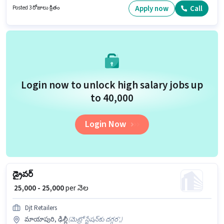
ఉండటం ముఖ్యం.
Apply now
Call
Posted 3 రోజులు క్రితం
Login now to unlock high salary jobs up
to ₹40,000
Login Now
డ్రైవర్
₹ 25,000 - 25,000
per నెల
Djt Retailers
మాయాపురి, ఢిల్లీ
(
మెట్రో స్టేషన్‌కు దగ్గర',
)