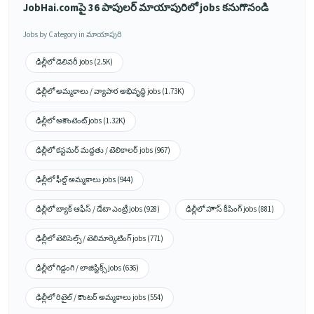
JobHai.comపై 36 పాపులర్ మాయాపురిలో jobs కనుగొనండి
Jobs by Category in మాయాపురి
ఢిల్లీలో డెలివరీ jobs (2.5K)
ఢిల్లీలో అమ్మకాలు / వ్యాపార అభివృద్ధి jobs (1.73K)
ఢిల్లీలో అకౌంటెంట్ jobs (1.32K)
ఢిల్లీలో కస్టమర్ మద్దతు / టెలికాలర్ jobs (967)
ఢిల్లీలో ఫీల్డ్ అమ్మకాలు jobs (944)
ఢిల్లీలో బ్యాక్ ఆఫీస్ / డేటా ఎంట్రీ jobs (928)
ఢిల్లీలో హౌస్ కీపింగ్ jobs (881)
ఢిల్లీలో టెలిసెల్స్ / టెలిమార్కెటింగ్ jobs (771)
ఢిల్లీలో గిడ్డంగి / లాజిస్టిక్స్ jobs (636)
ఢిల్లీలో రిటైల్ / కౌంటర్ అమ్మకాలు jobs (554)