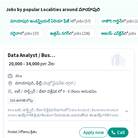
మరియు కంపెనీ పాలసీలపై ఆధారపడి ఇప్పించబడతాయి.
Jobs by popular Localities around మాయాపురి
మాయాపురి ఇండస్ట్రియల్ ఏరియా ఫేజ్ I
లో jobs (57)
రాజౌరి గార్డెన్
లో jobs (1
నరైనా
లో jobs (37)
ఉత్తమ్ నగర్
లో jobs (226)
అజయ్ ఎన్‌క్లేవ్
లో jobs
Data Analyst / Business Analyst Intern
₹ 20,000 - 34,000
per నెల
Aha
మాయాపురి, ఢిల్లీ
(
మెట్రో స్టేషన్‌కు దగ్గర',
)
ఐటి / సాఫ్ట్వేర్ / డేటా విశ్లేషక లో 0 - 6 నెలలు అనుభవం
10వ తరగతి లోపు
Aha ఐటి / సాఫ్ట్వేర్ / డేటా విశ్లేషక విభాగంలో Data Analyst / Business Analyst
Intern ఉద్యోగానికి క్రియాశీలకంగా నియామకం జరుగుతోంది. ఈ ఉద్యోగానికి Fixed
జీతం ఇవ్వబడుతుంది. ఈ ఖాళీ మాయాపురి, ఢిల్లీ లో ఉంది. ఈ ఉద్యోగానికి 10వ
తరగతి లోపు అర్హత ఉన్న అభ్యర్థులు దరఖాస్తు చేయవచ్చు. ఈ ఉద్యోగం 0 - 6 నెలలు
సంవత్సరాల అనుభవం ఉన్న వారికి కోసం అనుకూలంగా ఉంటుంది. మీరు నెలకు
Apply now
Call
Posted 3 రోజులు క్రితం
₹34000 వరకు సంపాదించవచ్చు.