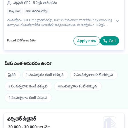
వడ్రంగి లో 2 - 5 ఏళ్లు అనుభవం
Day shift
10వ తరగతి లోపు
ఈ ఉద్యోగం Full Time ప్రాతిపదికపై, DAY shift మరియు వారానికి 6 days working
ఉన్నాయి. ఈ ఉద్యోగానికి Fixed జీతం ఇవ్వబడుతుంది. ఈ ఉద్యోగం 2 - 5 ఏళ్లు
సంవత్సరాల అనుభవం ఉన్న వారికి కోసం అనుకూలంగా ఉంటుంది. మీరు నెలకు
₹22000 వరకు సంపాదించవచ్చు. 10వ తరగతి లోపు అర్హత ఉన్న అభ్యర్థులు ఈ
ఉద్యోగానికి అప్లై చేసుకోవచ్చు. ఈ ఉద్యోగం మాయాపురి, ఢిల్లీ లో ఉంది. Jakan
Apply now
Call
Posted 10 రోజులు క్రితం
Impex లో వడ్రంగి విభాగంలో కార్పెంటర్ గా చేరండి.
మీకు ఎంత అనుభవం ఉంది?
ఫ్రెషర్
1 సంవత్సరం కంటే తక్కువ
2 సంవత్సరాల కంటే తక్కువ
3 సంవత్సరాల కంటే తక్కువ
4 సంవత్సరాల కంటే తక్కువ
4 సంవత్సరాల కంటే ఎక్కువ
ఫర్నిచర్ డిజైనర్
₹ 20,000 - 30,000
per నెల