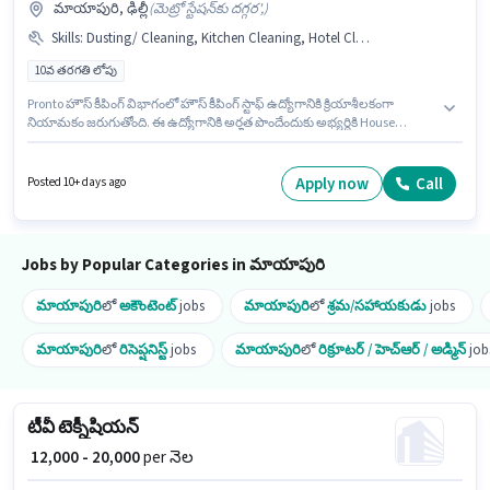
మాయాపురి, ఢిల్లీ
(
మెట్రో స్టేషన్‌కు దగ్గర',
)
Skills
:
Dusting/ Cleaning, Kitchen Cleaning, Hotel Cleaning, House Cleaning
10వ తరగతి లోపు
Pronto హౌస్ కీపింగ్ విభాగంలో హౌస్ కీపింగ్ స్టాఫ్ ఉద్యోగానికి క్రియాశీలకంగా
నియామకం జరుగుతోంది. ఈ ఉద్యోగానికి అర్హత పొందేందుకు అభ్యర్థికి House
Cleaning, Kitchen Cleaning, Hotel Cleaning, Dusting/ Cleaning వంటి
నైపుణ్యాలు ఉండాలి. 10వ తరగతి లోపు అర్హత ఉన్న అభ్యర్థులు ఈ ఉద్యోగానికి అప్లై
చేసుకోవచ్చు. ఈ ఉద్యోగానికి Fixed జీతం అందుబాటులో ఉంది. ఈ ఉద్యోగం
Apply now
Call
Posted 10+ days ago
మాయాపురి, ఢిల్లీ లో ఉంది. ఈ ఉద్యోగం 0 - 6 ఏళ్లు సంవత్సరాల అనుభవం ఉన్న
వారికి కోసం అనుకూలంగా ఉంటుంది. మీరు నెలకు ₹20000 వరకు సంపాదించవచ్చు.
Jobs by Popular Categories in మాయాపురి
మాయాపురి
లో
అకౌంటెంట్
jobs
మాయాపురి
లో
శ్రమ/సహాయకుడు
jobs
మాయాపురి
లో
రిసెప్షనిస్ట్
jobs
మాయాపురి
లో
రిక్రూటర్ / హెచ్ఆర్ / అడ్మిన్
job
టీవీ టెక్నీషియన్
₹ 12,000 - 20,000
per నెల