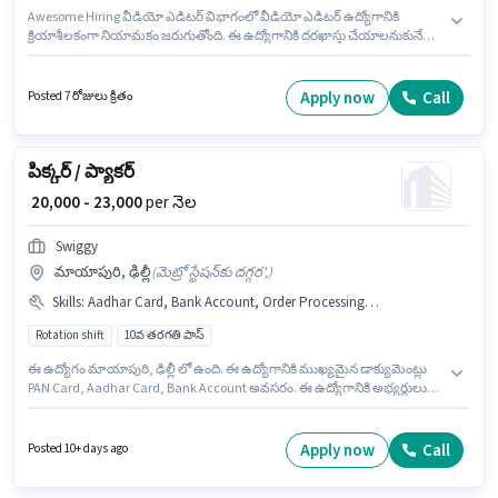
Awesome Hiring వీడియో ఎడిటర్ విభాగంలో వీడియో ఎడిటర్ ఉద్యోగానికి
క్రియాశీలకంగా నియామకం జరుగుతోంది. ఈ ఉద్యోగానికి దరఖాస్తు చేయాలనుకునే
అభ్యర్థి వద్ద Laptop/Desktop ఉండాలి. ఈ ఉద్యోగం మాయాపురి, ఢిల్లీ లో ఉంది. ఈ
ఉద్యోగానికి అర్హత పొందేందుకు అభ్యర్థికి Adobe Premiere Pro వంటి నైపుణ్యాలు
ఉండాలి. 10వ తరగతి లోపు అర్హత ఉన్న అభ్యర్థులు ఈ ఉద్యోగానికి అప్లై చేసుకోవచ్చు.
Apply now
Call
Posted 7 రోజులు క్రితం
ఈ ఉద్యోగానికి Fixed జీతం అందుబాటులో ఉంది.
పిక్కర్ / ప్యాకర్
₹ 20,000 - 23,000
per నెల
Swiggy
మాయాపురి, ఢిల్లీ
(
మెట్రో స్టేషన్‌కు దగ్గర',
)
Skills
:
Aadhar Card, Bank Account, Order Processing, PAN Card, Order Picking, Inventory Control, Stock Taking, Packaging and Sorting, Freight Forwarding
Rotation shift
10వ తరగతి పాస్
ఈ ఉద్యోగం మాయాపురి, ఢిల్లీ లో ఉంది. ఈ ఉద్యోగానికి ముఖ్యమైన డాక్యుమెంట్లు
PAN Card, Aadhar Card, Bank Account అవసరం. ఈ ఉద్యోగానికి అభ్యర్థులు
తప్పనిసరిగా 10వ తరగతి పాస్ డిగ్రీ/సర్టిఫికెట్ కలిగి ఉండాలి. ఈ ఉద్యోగానికి అర్హత
పొందేందుకు అభ్యర్థికి Inventory Control, Order Picking, Order Processing,
Packaging and Sorting, Stock Taking, Freight Forwarding వంటి నైపుణ్యాలు
Apply now
Call
Posted 10+ days ago
ఉండాలి. ఈ ఉద్యోగం Full Time ప్రాతిపదికపై, Rotation Shift మరియు వారానికి 6
days working ఉన్నాయి. అదనపు PF, Medical Benefits లు ఉద్యోగ స్థాయి