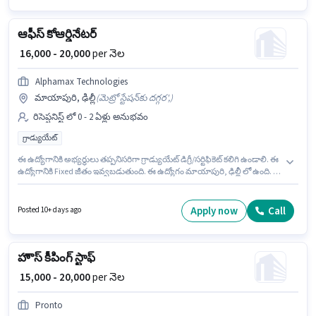
ఆఫీస్ కోఆర్డినేటర్
₹ 16,000 - 20,000
per నెల
Alphamax Technologies
మాయాపురి, ఢిల్లీ
(
మెట్రో స్టేషన్‌కు దగ్గర',
)
రిసెప్షనిస్ట్ లో 0 - 2 ఏళ్లు అనుభవం
గ్రాడ్యుయేట్
ఈ ఉద్యోగానికి అభ్యర్థులు తప్పనిసరిగా గ్రాడ్యుయేట్ డిగ్రీ/సర్టిఫికెట్ కలిగి ఉండాలి. ఈ
ఉద్యోగానికి Fixed జీతం ఇవ్వబడుతుంది. ఈ ఉద్యోగం మాయాపురి, ఢిల్లీ లో ఉంది. ఈ
ఉద్యోగం 0 - 2 ఏళ్లు సంవత్సరాల అనుభవం ఉన్న వారికి కోసం అనుకూలంగా
ఉంటుంది. మీరు నెలకు ₹20000 వరకు సంపాదించవచ్చు. Alphamax Technologies
లో రిసెప్షనిస్ట్ విభాగంలో ఆఫీస్ కోఆర్డినేటర్ గా చేరండి.
Apply now
Call
Posted 10+ days ago
హౌస్ కీపింగ్ స్టాఫ్
₹ 15,000 - 20,000
per నెల
Pronto