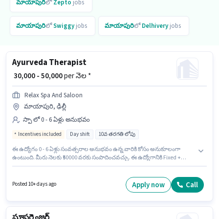
మాయాపురి
లో
Zepto
jobs
మాయాపురి
లో
Swiggy
jobs
మాయాపురి
లో
Delhivery
jobs
Ayurveda Therapist
₹ 30,000 - 50,000
per నెల *
Relax Spa And Saloon
మాయాపురి, ఢిల్లీ
స్పా లో 0 - 6 ఏళ్లు అనుభవం
Incentives included
Day shift
10వ తరగతి లోపు
ఈ ఉద్యోగం 0 - 6 ఏళ్లు సంవత్సరాల అనుభవం ఉన్న వారికి కోసం అనుకూలంగా
ఉంటుంది. మీరు నెలకు ₹50000 వరకు సంపాదించవచ్చు. ఈ ఉద్యోగానికి Fixed +
Incentives జీతం ఇవ్వబడుతుంది. Relax Spa And Saloon లో స్పా విభాగంలో
Ayurveda Therapist గా చేరండి. అభ్యర్థి ఇంగ్లీష్ లో నిపుణుడిగా ఉండాలి. ఈ
ఉద్యోగం Full Time ప్రాతిపదికపై, DAY shift మరియు వారానికి 6 days working
Apply now
Call
Posted 10+ days ago
ఉన్నాయి. ఈ ఉద్యోగం మాయాపురి, ఢిల్లీ లో ఉంది.
సూపర్వైజర్