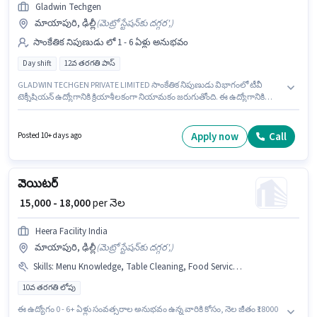
Gladwin Techgen
మాయాపురి, ఢిల్లీ
(
మెట్రో స్టేషన్‌కు దగ్గర',
)
సాంకేతిక నిపుణుడు లో 1 - 6 ఏళ్లు అనుభవం
Day shift
12వ తరగతి పాస్
GLADWIN TECHGEN PRIVATE LIMITED సాంకేతిక నిపుణుడు విభాగంలో టీవీ
టెక్నీషియన్ ఉద్యోగానికి క్రియాశీలకంగా నియామకం జరుగుతోంది. ఈ ఉద్యోగానికి
Fixed జీతం అందుబాటులో ఉంది. ఈ ఉద్యోగం 1 - 6 ఏళ్లు సంవత్సరాల అనుభవం
ఉన్న వారికి కోసం అనుకూలంగా ఉంటుంది. మీరు నెలకు ₹20000 వరకు
సంపాదించవచ్చు. ఈ ఉద్యోగంలో అదనపు ప్రయోజనాలు PF ఉన్నాయి. ఈ ఖాళీ
Apply now
Call
Posted 10+ days ago
మాయాపురి, ఢిల్లీ లో ఉంది. దరఖాస్తుదారులు కనీసం 12వ తరగతి పాస్ డిగ్రీ లేదా
సర్టిఫికెట్ కలిగి ఉండాలి.
వెయిటర్
₹ 15,000 - 18,000
per నెల
Heera Facility India
మాయాపురి, ఢిల్లీ
(
మెట్రో స్టేషన్‌కు దగ్గర',
)
Skills
:
Menu Knowledge, Table Cleaning, Food Servicing, Food Hygiene/ Safety, PAN Card, Bank Account, Aadhar Card, Order Taking, Bartending, Table Setting
10వ తరగతి లోపు
ఈ ఉద్యోగం 0 - 6+ ఏళ్లు సంవత్సరాల అనుభవం ఉన్న వారికి కోసం, నెల జీతం ₹18000