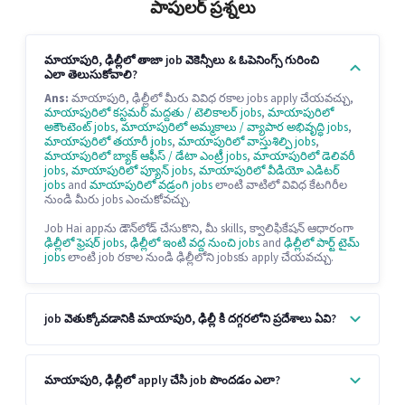
పాపులర్ ప్రశ్నలు
మాయాపురి, ఢిల్లీలో తాజా job వెకెన్సీలు & ఓపెనింగ్స్ గురించి
ఎలా తెలుసుకోవాలి?
Ans:
మాయాపురి, ఢిల్లీలో మీరు వివిధ రకాల jobs apply చేయవచ్చు,
మాయాపురిలో కస్టమర్ మద్దతు / టెలికాలర్ jobs
,
మాయాపురిలో
అకౌంటెంట్ jobs
,
మాయాపురిలో అమ్మకాలు / వ్యాపార అభివృద్ధి jobs
,
మాయాపురిలో తయారీ jobs
,
మాయాపురిలో వాస్తుశిల్పి jobs
,
మాయాపురిలో బ్యాక్ ఆఫీస్ / డేటా ఎంట్రీ jobs
,
మాయాపురిలో డెలివరీ
jobs
,
మాయాపురిలో ప్యూన్ jobs
,
మాయాపురిలో వీడియో ఎడిటర్
jobs
and
మాయాపురిలో వడ్రంగి jobs
లాంటి వాటిలో వివిధ కేటగిరీల
నుండి మీరు jobs ఎంచుకోవచ్చు.
Job Hai appను డౌన్‌లోడ్ చేసుకొని, మీ skills, క్వాలిఫికేషన్ ఆధారంగా
ఢిల్లీలో ఫ్రెషర్ jobs
,
ఢిల్లీలో ఇంటి వద్ద నుంచి jobs
and
ఢిల్లీలో పార్ట్ టైమ్
jobs
లాంటి job రకాల నుండి ఢిల్లీలోని jobsకు apply చేయవచ్చు.
job వెతుక్కోవడానికి మాయాపురి, ఢిల్లీ కి దగ్గరలోని ప్రదేశాలు ఏవి?
మాయాపురి, ఢిల్లీలో apply చేసి job పొందడం ఎలా?