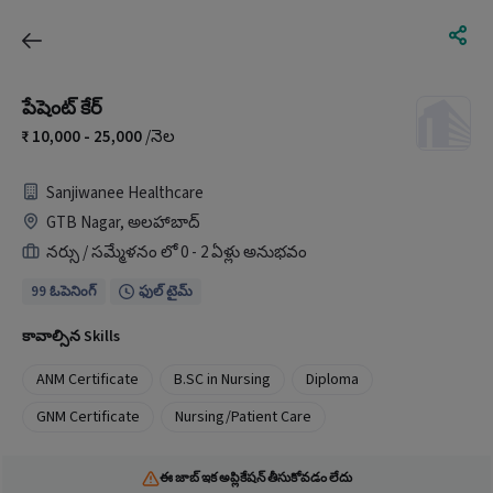
పేషెంట్ కేర్
10,000 - 25,000
/నెల
Sanjiwanee Healthcare
GTB Nagar, అలహాబాద్
నర్సు / సమ్మేళనం లో 0 - 2 ఏళ్లు అనుభవం
99 ఓపెనింగ్
ఫుల్ టైమ్
కావాల్సిన Skills
ANM Certificate
B.SC in Nursing
Diploma
GNM Certificate
Nursing/Patient Care
ఈ జాబ్ ఇక అప్లికేషన్ తీసుకోవడం లేదు