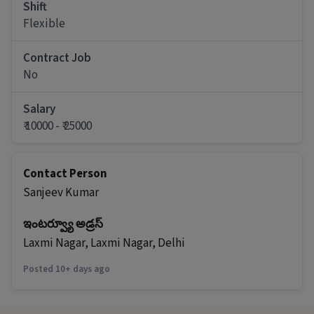
Ans :
ఈ job కు apply చేయడానికి, అభ్యర్థులు ANM
Shift
Certificate, B.SC in Nursing, Diploma, GNM
Flexible
Certificate, Nursing/Patient Care వంటి skills తో
పాటు 0-2 సంవత్సరాల అనుభవం కలిగి ఉండాలి.
Contract Job
ఈ role లో జీతం మరియు job type ఏమిటి?
No
Ans :
ఈ job కు జీతం ₹10,000-₹25,000 నెలకు ఉంటుంది.
Salary
ఇది ఒక Full Time job.
₹ 10000 - ₹ 25000
ఈ job లో ఏ shiftఉన్నాయి?
Ans :
ఈ job లో Flexible shift ఉంది.
Contact Person
ఈ job కోసం ఆఫీస్ కు వెళ్లాలా?
Sanjeev Kumar
Ans :
అవును, అభ్యర్థులు GTB Nagar, Allahabad లోని
ఇంటర్వ్యూ అడ్రస్
ఆఫీస్ కు వెళ్లి పని చేయాలి.
Laxmi Nagar, Laxmi Nagar, Delhi
ఈ position కి ఎన్ని openings ఉన్నాయి?
Posted 10+ days ago
Ans :
ఈ position కి 99 openings ఉన్నాయి.
ఈ job అన్ని genders కు అందుబాటులో ఉందా?