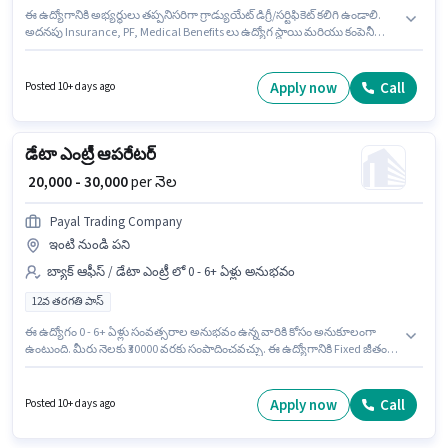
ఈ ఉద్యోగానికి అభ్యర్థులు తప్పనిసరిగా గ్రాడ్యుయేట్ డిగ్రీ/సర్టిఫికెట్ కలిగి ఉండాలి.
అదనపు Insurance, PF, Medical Benefits లు ఉద్యోగ స్థాయి మరియు కంపెనీ
పాలసీలపై ఆధారపడి ఇప్పించబడతాయి. ఈ ఖాళీ Periyar, మధురై లో ఉంది. ఈ
ఉద్యోగానికి అర్హత పొందేందుకు అభ్యర్థికి Audit, Book Keeping, Cash Flow, GST,
Tally, Taxation - VAT & Sales Tax, TDS వంటి నైపుణ్యాలు ఉండాలి. ఈ ఉద్యోగం 1
Apply now
Call
Posted 10+ days ago
- 6+ ఏళ్లు సంవత్సరాల అనుభవం ఉన్న వారికి కోసం అనుకూలంగా ఉంటుంది. మీరు
నెలకు ₹40000 వరకు సంపాదించవచ్చు. ఈ ఉద్యోగానికి Fixed జీతం ఇవ్వబడుతుంది.
డేటా ఎంట్రీ ఆపరేటర్
₹ 20,000 - 30,000
per నెల
Payal Trading Company
ఇంటి నుండి పని
బ్యాక్ ఆఫీస్ / డేటా ఎంట్రీ లో 0 - 6+ ఏళ్లు అనుభవం
12వ తరగతి పాస్
ఈ ఉద్యోగం 0 - 6+ ఏళ్లు సంవత్సరాల అనుభవం ఉన్న వారికి కోసం అనుకూలంగా
ఉంటుంది. మీరు నెలకు ₹30000 వరకు సంపాదించవచ్చు. ఈ ఉద్యోగానికి Fixed జీతం
ఇవ్వబడుతుంది. ఈ ఉద్యోగానికి అభ్యర్థులు తప్పనిసరిగా 12వ తరగతి పాస్ డిగ్రీ/
సర్టిఫికెట్ కలిగి ఉండాలి. ఈ ఖాళీ Alagappan Nagar, మధురై లో ఉంది. Payal
Trading Company బ్యాక్ ఆఫీస్ / డేటా ఎంట్రీ విభాగంలో డేటా ఎంట్రీ ఆపరేటర్
Apply now
Call
Posted 10+ days ago
ఉద్యోగానికి క్రియాశీలకంగా నియామకం జరుగుతోంది.