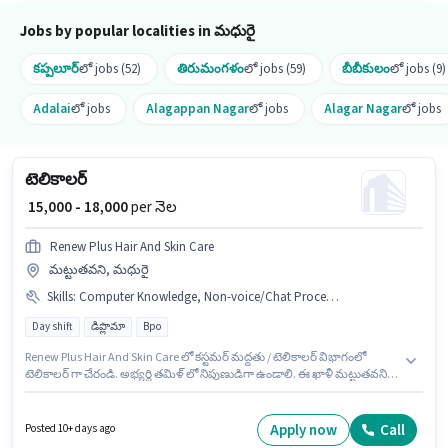
Jobs by popular localities in మధురై
కప్పలూర్
లో jobs (52)
తిరుమంగళం
లో jobs (59)
బీబీకులం
లో jobs (9)
Adalai
లో jobs
Alagappan Nagar
లో jobs
Alagar Nagar
లో jobs
టెలికాలర్
₹ 15,000 - 18,000
per నెల
Renew Plus Hair And Skin Care
మట్టుతవని, మధురై
Skills
:
Computer Knowledge, Non-voice/Chat Process, Query Resolution, International Calling, Domestic Calling
Day shift
డిప్లొమా
Bpo
Renew Plus Hair And Skin Care లో కస్టమర్ మద్దతు / టెలికాలర్ విభాగంలో
టెలికాలర్ గా చేరండి. అభ్యర్థి తమిళ్ లో నిపుణుడిగా ఉండాలి. ఈ ఖాళీ మట్టుతవని,
మధురై లో ఉంది. ఈ ఉద్యోగానికి అభ్యర్థి వద్ద Computer Knowledge, Domestic
Calling, International Calling, Query Resolution, Non-voice/Chat Process
ఉండాలి. ఈ ఉద్యోగానికి అభ్యర్థులు తప్పనిసరిగా డిప్లొమా డిగ్రీ/సర్టిఫికెట్ కలిగి
Apply now
Call
Posted 10+ days ago
ఉండాలి. ఈ ఉద్యోగానికి Fixed జీతం అందుబాటులో ఉంది.