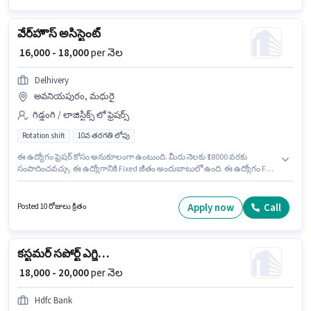
వేర్‌హౌస్ అసిస్టెంట్
₹ 16,000 - 18,000
per నెల
Delhivery
అవనియపురం, మధురై
గిడ్డంగి / లాజిస్టిక్స్ లో ఫ్రెషర్స్
Rotation shift
10వ తరగతి లోపు
ఈ ఉద్యోగం ఫ్రెషర్ కోసం అనుకూలంగా ఉంటుంది. మీరు నెలకు ₹18000 వరకు
సంపాదించవచ్చు. ఈ ఉద్యోగానికి Fixed జీతం అందుబాటులో ఉంది. ఈ ఉద్యోగం Full
Time ప్రాతిపదికపై, Rotation Shift మరియు వారానికి 6 days working ఉన్నాయి.
ఈ ఉద్యోగంలో అదనపు ప్రయోజనాలు Insurance, PF ఉన్నాయి. 10వ తరగతి లోపు
అర్హత ఉన్న అభ్యర్థులు ఈ ఉద్యోగానికి అప్లై చేసుకోవచ్చు. ఈ ఉద్యోగం
Apply now
Call
Posted 10 రోజులు క్రితం
అవనియపురం, మధురై లో ఉంది.
కస్టమర్ సపోర్ట్ ఎగ్జిక్యూటివ్
₹ 18,000 - 20,000
per నెల
Hdfc Bank