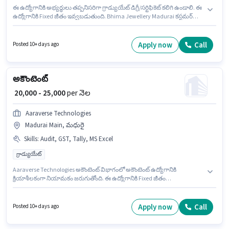
ఈ ఉద్యోగానికి అభ్యర్థులు తప్పనిసరిగా గ్రాడ్యుయేట్ డిగ్రీ/సర్టిఫికెట్ కలిగి ఉండాలి. ఈ
ఉద్యోగానికి Fixed జీతం ఇవ్వబడుతుంది. Bhima Jewellery Madurai కస్టమర్
మద్దతు / టెలికాలర్ విభాగంలో టెలికాలర్ ఉద్యోగానికి క్రియాశీలకంగా నియామకం
జరుగుతోంది. ఈ ఉద్యోగంలో అదనపు ప్రయోజనాలు Meal, Insurance, PF,
Medical Benefits ఉన్నాయి. ఈ ఉద్యోగం 1 - 4 ఏళ్లు సంవత్సరాల అనుభవం ఉన్న
Apply now
Call
Posted 10+ days ago
వారికి కోసం, నెల జీతం ₹30000 ఉంటుంది. ఈ ఉద్యోగం Full Time ప్రాతిపదికపై, DAY
shift మరియు వారానికి 6 days working ఉన్నాయి.
అకౌంటెంట్
₹ 20,000 - 25,000
per నెల
Aaraverse Technologies
Madurai Main, మధురై
Skills
:
Audit, GST, Tally, MS Excel
గ్రాడ్యుయేట్
Aaraverse Technologies అకౌంటెంట్ విభాగంలో అకౌంటెంట్ ఉద్యోగానికి
క్రియాశీలకంగా నియామకం జరుగుతోంది. ఈ ఉద్యోగానికి Fixed జీతం
ఇవ్వబడుతుంది. ఈ ఉద్యోగం Madurai Main, మధురై లో ఉంది. ఈ ఉద్యోగానికి
అర్హత పొందేందుకు అభ్యర్థికి Audit, GST, MS Excel, Tally వంటి నైపుణ్యాలు
ఉండాలి. ఈ ఉద్యోగం 3 - 5 ఏళ్లు సంవత్సరాల అనుభవం ఉన్న వారికి కోసం, నెల జీతం
Apply now
Call
Posted 10+ days ago
₹25000 ఉంటుంది. ఈ ఉద్యోగానికి అభ్యర్థులు తప్పనిసరిగా గ్రాడ్యుయేట్ డిగ్రీ/సర్టిఫికెట్
కలిగి ఉండాలి.