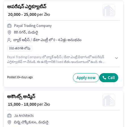
ఆపరేషన్ ఎగ్జిక్యూటివ్
₹ 20,000 - 25,000
per నెల
Payal Trading Company
కెకె నగర్, మధురై
బ్యాక్ ఆఫీస్ / డేటా ఎంట్రీ లో 0 - 4 ఏళ్లు అనుభవం
10వ తరగతి లోపు
Payal Trading Company లో బ్యాక్ ఆఫీస్ / డేటా ఎంట్రీ విభాగంలో ఆపరేషన్
ఎగ్జిక్యూటివ్ గా చేరండి. ఈ ఉద్యోగానికి Fixed జీతం అందుబాటులో ఉంది. ఈ
ఉద్యోగం కెకె నగర్, మధురై లో ఉంది. 10వ తరగతి లోపు అర్హత ఉన్న అభ్యర్థులు ఈ
ఉద్యోగానికి అప్లై చేసుకోవచ్చు. ఈ ఉద్యోగం 0 - 4 ఏళ్లు సంవత్సరాల అనుభవం ఉన్న
వారికి కోసం అనుకూలంగా ఉంటుంది. మీరు నెలకు ₹25000 వరకు సంపాదించవచ్చు.
Apply now
Call
Posted 10+ days ago
అకౌంట్స్ అడ్మిన్
₹ 15,000 - 18,000
per నెల
Ja Architects
చిన్న చొక్కికులం, మధురై