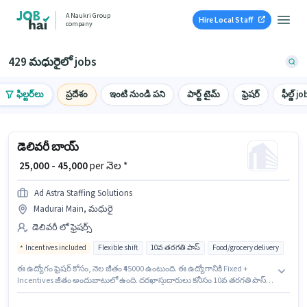
A Naukri Group
Hire Local Staff
company
429 మధురైలో jobs
ఫిల్టర్‌లు
ప్రదేశం
ఇంటి నుండి పని
పార్ట్ టైమ్
ఫ్రెషర్
ఫీల్డ్ jo
డెలివరీ బాయ్
₹ 25,000 - 45,000
per నెల *
Ad Astra Staffing Solutions
Madurai Main, మధురై
డెలివరీ లో ఫ్రెషర్స్
Incentives included
Flexible shift
10వ తరగతి పాస్
Food/grocery delivery
ఈ ఉద్యోగం ఫ్రెషర్ కోసం, నెల జీతం ₹45000 ఉంటుంది. ఈ ఉద్యోగానికి Fixed +
Incentives జీతం అందుబాటులో ఉంది. దరఖాస్తుదారులు కనీసం 10వ తరగతి పాస్
డిగ్రీ లేదా సర్టిఫికెట్ కలిగి ఉండాలి. అదనపు Insurance, Medical Benefits లు
ఉద్యోగ స్థాయి మరియు కంపెనీ పాలసీలపై ఆధారపడి ఇప్పించబడతాయి. ఈ ఉద్యోగం