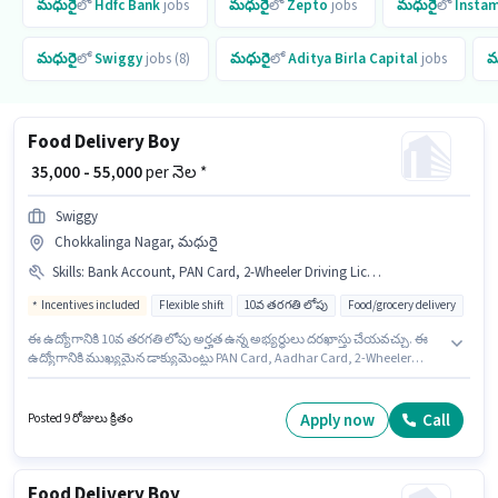
మధురై
లో
Hdfc Bank
jobs
మధురై
లో
Zepto
jobs
మధురై
లో
Insta
మధురై
లో
Swiggy
jobs (8)
మధురై
లో
Aditya Birla Capital
jobs
మ
Food Delivery Boy
₹ 35,000 - 55,000
per నెల *
Swiggy
Chokkalinga Nagar, మధురై
Skills
:
Bank Account, PAN Card, 2-Wheeler Driving Licence, Smartphone, Aadhar Card, Bike, Two-Wheeler Driving
Incentives included
Flexible shift
10వ తరగతి లోపు
Food/grocery delivery
ఈ ఉద్యోగానికి 10వ తరగతి లోపు అర్హత ఉన్న అభ్యర్థులు దరఖాస్తు చేయవచ్చు. ఈ
ఉద్యోగానికి ముఖ్యమైన డాక్యుమెంట్లు PAN Card, Aadhar Card, 2-Wheeler
Driving Licence, Bank Account అవసరం. ఈ ఉద్యోగం Chokkalinga Nagar,
మధురై లో ఉంది. ఈ ఉద్యోగానికి అభ్యర్థి వద్ద Two-Wheeler Driving ఉండాలి.
Swiggy లో డెలివరీ విభాగంలో డెలివరీ బాయ్ గా చేరండి. ఈ ఉద్యోగంలో అదనపు
Apply now
Call
Posted 9 రోజులు క్రితం
ప్రయోజనాలు Insurance, Medical Benefits ఉన్నాయి.
Food Delivery Boy