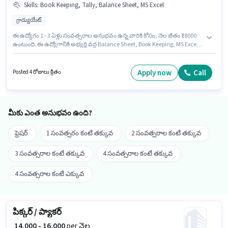
Skills
:
Book Keeping, Tally, Balance Sheet, MS Excel
గ్రాడ్యుయేట్
ఈ ఉద్యోగం 1 - 3 ఏళ్లు సంవత్సరాల అనుభవం ఉన్న వారికి కోసం, నెల జీతం ₹18000
ఉంటుంది. ఈ ఉద్యోగానికి అభ్యర్థి వద్ద Balance Sheet, Book Keeping, MS Excel,
Tally ఉండాలి. దరఖాస్తుదారులు కనీసం గ్రాడ్యుయేట్ డిగ్రీ లేదా సర్టిఫికెట్ కలిగి
ఉండాలి. ఈ ఉద్యోగానికి Fixed జీతం ఇవ్వబడుతుంది. ఈ ఉద్యోగం చిన్న చొక్కికులం,
మధురై లో ఉంది. Ja Architects అకౌంటెంట్ విభాగంలో అకౌంట్స్ అడ్మిన్ ఉద్యోగానికి
Apply now
Call
Posted 4 రోజులు క్రితం
క్రియాశీలకంగా నియామకం జరుగుతోంది.
మీకు ఎంత అనుభవం ఉంది?
ఫ్రెషర్
1 సంవత్సరం కంటే తక్కువ
2 సంవత్సరాల కంటే తక్కువ
3 సంవత్సరాల కంటే తక్కువ
4 సంవత్సరాల కంటే తక్కువ
4 సంవత్సరాల కంటే ఎక్కువ
పిక్కర్ / ప్యాకర్
₹ 14,000 - 16,000
per నెల