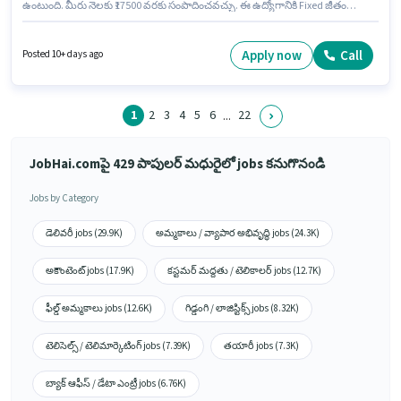
ఉంటుంది. మీరు నెలకు ₹17500 వరకు సంపాదించవచ్చు. ఈ ఉద్యోగానికి Fixed జీతం
అందుబాటులో ఉంది. ఈ ఉద్యోగం Full Time ప్రాతిపదికపై, Rotation Shift మరియు
వారానికి 6 days working ఉన్నాయి. అదనపు Insurance, PF, Medical Benefits
లు ఉద్యోగ స్థాయి మరియు కంపెనీ పాలసీలపై ఆధారపడి ఇప్పించబడతాయి. ఈ ఖాళీ
Apply now
Call
Posted 10+ days ago
నారాయణపురం, మధురై లో ఉంది. ఈ ఉద్యోగానికి అభ్యర్థి వద్ద Inventory Control,
Order Picking, Order Processing, Packaging and Sorting ఉండాలి.
1
2
3
4
5
6
22
...
JobHai.comపై 429 పాపులర్ మధురైలో jobs కనుగొనండి
Jobs by Category
డెలివరీ jobs (29.9K)
అమ్మకాలు / వ్యాపార అభివృద్ధి jobs (24.3K)
అకౌంటెంట్ jobs (17.9K)
కస్టమర్ మద్దతు / టెలికాలర్ jobs (12.7K)
ఫీల్డ్ అమ్మకాలు jobs (12.6K)
గిడ్డంగి / లాజిస్టిక్స్ jobs (8.32K)
టెలిసెల్స్ / టెలిమార్కెటింగ్ jobs (7.39K)
తయారీ jobs (7.3K)
బ్యాక్ ఆఫీస్ / డేటా ఎంట్రీ jobs (6.76K)