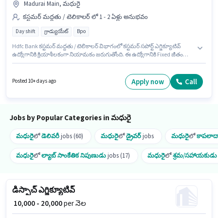
Madurai Main, మధురై
కస్టమర్ మద్దతు / టెలికాలర్ లో 1 - 2 ఏళ్లు అనుభవం
Day shift
గ్రాడ్యుయేట్
Bpo
Hdfc Bank కస్టమర్ మద్దతు / టెలికాలర్ విభాగంలో కస్టమర్ సపోర్ట్ ఎగ్జిక్యూటివ్
ఉద్యోగానికి క్రియాశీలకంగా నియామకం జరుగుతోంది. ఈ ఉద్యోగానికి Fixed జీతం
ఇవ్వబడుతుంది. ఈ ఖాళీ Madurai Main, మధురై లో ఉంది. ఈ ఉద్యోగంలో అదనపు
ప్రయోజనాలు PF ఉన్నాయి. ఇది Full Time ఉద్యోగం, ఇందులో DAY shift మరియు
వారానికి 6 days working ఉంటాయి. దరఖాస్తుదారులు కనీసం గ్రాడ్యుయేట్ డిగ్రీ లేదా
Apply now
Call
Posted 10+ days ago
సర్టిఫికెట్ కలిగి ఉండాలి.
Jobs by Popular Categories in మధురై
మధురై
లో
డెలివరీ
jobs (60)
మధురై
లో
డ్రైవర్
jobs
మధురై
లో
కాపలాదా
మధురై
లో
ల్యాబ్ సాంకేతిక నిపుణుడు
jobs (17)
మధురై
లో
శ్రమ/సహాయకుడు
డిస్పాచ్ ఎగ్జిక్యూటివ్
₹ 10,000 - 20,000
per నెల