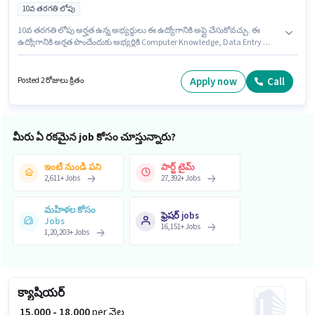
10వ తరగతి లోపు
10వ తరగతి లోపు అర్హత ఉన్న అభ్యర్థులు ఈ ఉద్యోగానికి అప్లై చేసుకోవచ్చు. ఈ
ఉద్యోగానికి అర్హత పొందేందుకు అభ్యర్థికి Computer Knowledge, Data Entry వంటి
నైపుణ్యాలు ఉండాలి. Jsr Technology లో బ్యాక్ ఆఫీస్ / డేటా ఎంట్రీ విభాగంలో
బ్యాక్ ఆఫీస్ స్టాఫ్ గా చేరండి. ఈ ఉద్యోగానికి Fixed జీతం ఇవ్వబడుతుంది. ఈ ఖాళీ
అన్నా నగర్, మధురై లో ఉంది. ఈ ఉద్యోగం 0 - 6 నెలలు సంవత్సరాల అనుభవం ఉన్న
Apply now
Call
Posted 2 రోజులు క్రితం
వారికి కోసం, నెల జీతం ₹22500 ఉంటుంది.
మీరు ఏ రకమైన job కోసం చూస్తున్నారు?
ఇంటి నుండి పని
పార్ట్ టైమ్
2,611
+
Jobs
27,392
+
Jobs
మహిళల కోసం
ఫ్రెషర్ jobs
Jobs
16,151
+
Jobs
1,20,203
+
Jobs
క్యాషియర్
₹ 15,000 - 18,000
per నెల