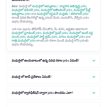
తెలుసుకోవాలి?
Ans:
మధురై లో
మధురైలో అమ్మకాలు / వ్యాపార అభివృద్ధి jobs
,
మధురైలో డెలివరీ jobs
,
మధురైలో అకౌంటెంట్ jobs
,
మధురైలో ఫీల్డ్
అమ్మకాలు jobs
and
మధురైలో కస్టమర్ మద్దతు / టెలికాలర్ jobs
లాంటి వివిధ కేటగిరీల్లో ఉన్న jobsని మీరు ఎంచుకొని, వేర్వేరు jobs
apply చేయవచ్చు.
Job Hai appను డౌన్‌లోడ్ చేసుకొని, మీ skills, అర్హతల ఆధారంగా
మధురైలో స్టూడెంట్ jobs
,
మధురైలో ఫ్రెషర్ jobs
,
మధురైలో ఇంటి వద్ద
నుంచి jobs
,
మధురైలో పార్ట్ టైమ్ jobs
,
పగలు మధురైలో jobs
and
రాత్రి మధురైలో jobs
లాంటి job రకాల నుండి మధురై లోని jobsకు
apply చేయవచ్చు.
మధురైలో అందుబాటులో ఉన్న వివిధ రకాల jobs ఏమిటి?
మధురై లో టాప్ ప్రదేశాలు ఏమిటి?
మధురైలో క్వాలిఫికేషన్ ద్వారా jobs పొందడం ఎలా?