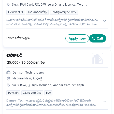
Skills
:
PAN Card, RC, 2-Wheeler Driving Licence, Two-Wheeler Driving, Cycle, Smartphone, Aadhar Card, Bank Account, Bike
Flexible shift
10వ తరగతి లోపు
Food/grocery delivery
Swiggy డెలివరీ విభాగంలో డెలివరీ బాయ్ ఉద్యోగానికి క్రియాశీలకంగా నియామకం
జరుగుతోంది. ఈ ఉద్యోగానికి అవసరమైన డాక్యుమెంట్లు PAN Card, RC, Aadhar
Card, 2-Wheeler Driving Licence, Bank Account కలిగి ఉండాలి. ఈ ఉద్యోగం
రజకంబీరం, మధురై లో ఉంది. ఈ ఉద్యోగానికి దరఖాస్తు చేయాలనుకునే అభ్యర్థి వద్ద
Bike, Smartphone, Cycle ఉండాలి. ఈ ఉద్యోగానికి 10వ తరగతి లోపు అర్హత ఉన్న
Apply now
Call
Posted 4 రోజులు క్రితం
అభ్యర్థులు దరఖాస్తు చేయవచ్చు. ఈ ఉద్యోగానికి అర్హత పొందేందుకు అభ్యర్థికి Two-
Wheeler Driving వంటి నైపుణ్యాలు ఉండాలి.
టెలికాలర్
₹ 25,000 - 30,000
per నెల
Damson Technologies
Madurai Main, మధురై
Skills
:
Bike, Query Resolution, Aadhar Card, Smartphone, Bank Account, PAN Card
Day shift
12వ తరగతి పాస్
Bpo
Damson Technologies కస్టమర్ మద్దతు / టెలికాలర్ విభాగంలో టెలికాలర్
ఉద్యోగానికి క్రియాశీలకంగా నియామకం జరుగుతోంది. ఈ ఉద్యోగానికి Fixed జీతం
ఇవ్వబడుతుంది. ఈ ఖాళీ Madurai Main, మధురై లో ఉంది. ఈ ఉద్యోగానికి అభ్యర్థి
వద్ద Query Resolution ఉండాలి. దరఖాస్తుదారులు కనీసం 12వ తరగతి పాస్ డిగ్రీ