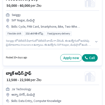
₹ 50,000 - 60,000
per నెల
Swiggy
SVP Nagar, మధురై
Skills
:
Cycle, PAN Card, Smartphone, Bike, Two-Wheeler Driving
Flexible shift
10వ తరగతి లోపు
Food/grocery delivery
Swiggy లో డెలివరీ విభాగంలో డెలివరీ బాయ్ గా చేరండి. ఈ ఉద్యోగంలో అదనపు
ప్రయోజనాలు Insurance ఉన్నాయి. ఈ ఉద్యోగం SVP Nagar, మధురై లో ఉంది. ఈ
ఉద్యోగానికి అభ్యర్థి వద్ద Two-Wheeler Driving ఉండాలి. 10వ తరగతి లోపు అర్హత
ఉన్న అభ్యర్థులు ఈ ఉద్యోగానికి అప్లై చేసుకోవచ్చు. ఈ ఉద్యోగానికి Fixed జీతం
ఇవ్వబడుతుంది.
Apply now
Call
Posted 10+ days ago
బ్యాక్ ఆఫీస్ స్టాఫ్
₹ 12,500 - 22,500
per నెల
Jsr Technology
అన్నా నగర్, మధురై
Skills
:
Data Entry, Computer Knowledge