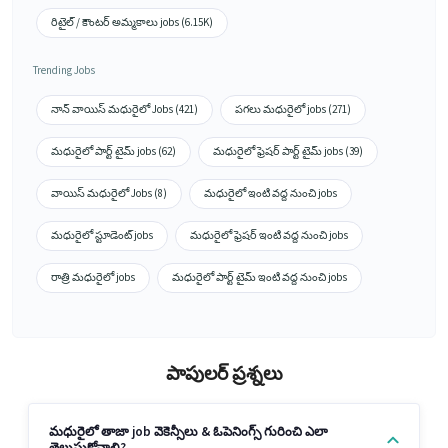
రిటైల్ / కౌంటర్ అమ్మకాలు jobs (6.15K)
Trending Jobs
నాన్ వాయిస్ మధురైలో Jobs (421)
పగలు మధురైలో jobs (271)
మధురైలో పార్ట్ టైమ్ jobs (62)
మధురైలో ఫ్రెషర్ పార్ట్ టైమ్ jobs (39)
వాయిస్ మధురైలో Jobs (8)
మధురైలో ఇంటి వద్ద నుంచి jobs
మధురైలో స్టూడెంట్ jobs
మధురైలో ఫ్రెషర్ ఇంటి వద్ద నుంచి jobs
రాత్రి మధురైలో jobs
మధురైలో పార్ట్ టైమ్ ఇంటి వద్ద నుంచి jobs
పాపులర్ ప్రశ్నలు
మధురైలో తాజా job వెకెన్సీలు & ఓపెనింగ్స్ గురించి ఎలా