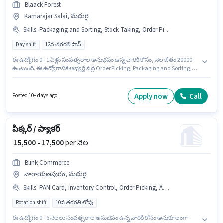
Blaack Forest
Kamarajar Salai, మధురై
Skills
:
Packaging and Sorting, Stock Taking, Order Picking
Day shift
12వ తరగతి పాస్
ఈ ఉద్యోగం 0 - 1 ఏళ్లు సంవత్సరాల అనుభవం ఉన్న వారికి కోసం, నెల జీతం ₹20000
ఉంటుంది. ఈ ఉద్యోగానికి అభ్యర్థి వద్ద Order Picking, Packaging and Sorting,
Stock Taking ఉండాలి. ఈ ఉద్యోగానికి అభ్యర్థులు తప్పనిసరిగా 12వ తరగతి పాస్
డిగ్రీ/సర్టిఫికెట్ కలిగి ఉండాలి. అదనపు Meal, Insurance, PF లు ఉద్యోగ స్థాయి
మరియు కంపెనీ పాలసీలపై ఆధారపడి ఇప్పించబడతాయి. Blaack Forest గిడ్డంగి /
Apply now
Call
Posted 10+ days ago
లాజిస్టిక్స్ విభాగంలో డిస్పాచ్ ఎగ్జిక్యూటివ్ ఉద్యోగానికి క్రియాశీలకంగా నియామకం
జరుగుతోంది. ఈ ఉద్యోగానికి Fixed జీతం ఇవ్వబడుతుంది.
పిక్కర్ / ప్యాకర్
₹ 15,500 - 17,500
per నెల
Blink Commerce
నారాయణపురం, మధురై
Skills
:
PAN Card, Inventory Control, Order Picking, Aadhar Card, Bank Account, Order Processing, Packaging and Sorting
Rotation shift
10వ తరగతి లోపు
ఈ ఉద్యోగం 0 - 6 నెలలు సంవత్సరాల అనుభవం ఉన్న వారికి కోసం అనుకూలంగా