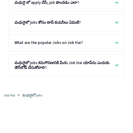
మధురై లో apply చేసి, job పొందడం ఎలా?
మధురైలో jobs కోసం టాప్ కంపెనీలు ఏమిటి?
What are the popular Jobs on Job Hai?
మధురైలో jobs కనుగొనడానికి మీరు Job Hai యాప్‌ను ఎందుకు
డౌన్‌లోడ్ చేసుకోవాలి?
>
Job Hai
మధురైలో jobs