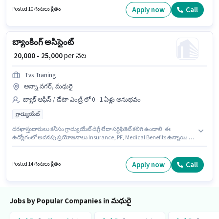
లేదా సర్టిఫికెట్ కలిగి ఉండాలి. ఈ ఉద్యోగానికి అవసరమైన డాక్యుమెంట్లు PAN Card,
Apply now
Call
Posted 10 గంటలు క్రితం
Aadhar Card, Bank Account కలిగి ఉండాలి.
బ్యాంకింగ్ అసిస్టెంట్
₹ 20,000 - 25,000
per నెల
Tvs Traning
అన్నా నగర్, మధురై
బ్యాక్ ఆఫీస్ / డేటా ఎంట్రీ లో 0 - 1 ఏళ్లు అనుభవం
గ్రాడ్యుయేట్
దరఖాస్తుదారులు కనీసం గ్రాడ్యుయేట్ డిగ్రీ లేదా సర్టిఫికెట్ కలిగి ఉండాలి. ఈ
ఉద్యోగంలో అదనపు ప్రయోజనాలు Insurance, PF, Medical Benefits ఉన్నాయి.
Tvs Traning లో బ్యాక్ ఆఫీస్ / డేటా ఎంట్రీ విభాగంలో బ్యాంకింగ్ అసిస్టెంట్ గా చేరండి.
ఈ ఉద్యోగానికి Fixed జీతం అందుబాటులో ఉంది. ఈ ఖాళీ అన్నా నగర్, మధురై లో
ఉంది. ఈ ఉద్యోగం 0 - 1 ఏళ్లు సంవత్సరాల అనుభవం ఉన్న వారికి కోసం, నెల జీతం
Apply now
Call
Posted 14 గంటలు క్రితం
₹25000 ఉంటుంది.
Jobs by Popular Companies in మధురై