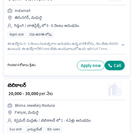
Instamart
తిరునగర్, మధురై
గిడ్డంగి / లాజిస్టిక్స్ లో 0 - 6 నెలలు అనుభవం
Night shift
10వ తరగతి లోపు
ఈ ఉద్యోగం 0 - 6 నెలలు సంవత్సరాల అనుభవం ఉన్న వారికి కోసం, నెల జీతం ₹16000
ఉంటుంది. ఈ ఉద్యోగానికి Fixed జీతం అందుబాటులో ఉంది. ఇది Full Time
ఉద్యోగం, ఇందులో NIGHT shift మరియు వారానికి 6 days working ఉంటాయి.
అదనపు Insurance, PF లు ఉద్యోగ స్థాయి మరియు కంపెనీ పాలసీలపై ఆధారపడి
ఇప్పించబడతాయి. ఈ ఉద్యోగానికి 10వ తరగతి లోపు అర్హత ఉన్న అభ్యర్థులు
Apply now
Call
Posted 4 రోజులు క్రితం
దరఖాస్తు చేయవచ్చు. ఈ ఖాళీ తిరునగర్, మధురై లో ఉంది.
టెలికాలర్
₹ 20,000 - 30,000
per నెల
Bhima Jewellery Madurai
Periyar, మధురై
కస్టమర్ మద్దతు / టెలికాలర్ లో 1 - 4 ఏళ్లు అనుభవం
Day shift
గ్రాడ్యుయేట్
B2c sales