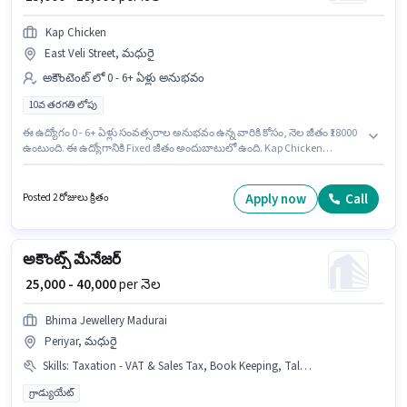
Kap Chicken
East Veli Street, మధురై
అకౌంటెంట్ లో 0 - 6+ ఏళ్లు అనుభవం
10వ తరగతి లోపు
ఈ ఉద్యోగం 0 - 6+ ఏళ్లు సంవత్సరాల అనుభవం ఉన్న వారికి కోసం, నెల జీతం ₹18000
ఉంటుంది. ఈ ఉద్యోగానికి Fixed జీతం అందుబాటులో ఉంది. Kap Chicken
అకౌంటెంట్ విభాగంలో క్యాషియర్ ఉద్యోగానికి క్రియాశీలకంగా నియామకం
జరుగుతోంది. 10వ తరగతి లోపు అర్హత ఉన్న అభ్యర్థులు ఈ ఉద్యోగానికి అప్లై
చేసుకోవచ్చు. ఈ ఉద్యోగం East Veli Street, మధురై లో ఉంది.
Apply now
Call
Posted 2 రోజులు క్రితం
అకౌంట్స్ మేనేజర్
₹ 25,000 - 40,000
per నెల
Bhima Jewellery Madurai
Periyar, మధురై
Skills
:
Taxation - VAT & Sales Tax, Book Keeping, Tally, TDS, Audit, GST, Cash Flow
గ్రాడ్యుయేట్