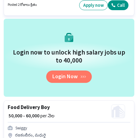
Madurai Main, మధురై లో ఉంది. ఈ ఉద్యోగం Full Time / పార్ట్ టైమ్ ప్రాతిపదికపై,
Apply now
Call
Posted 2 రోజులు క్రితం
FLEXIBLE shift మరియు వారానికి 6 days working ఉన్నాయి.
Login now to unlock high salary jobs up
to ₹40,000
Login Now
Food Delivery Boy
₹ 50,000 - 60,000
per నెల
Swiggy
రజకంబీరం, మధురై