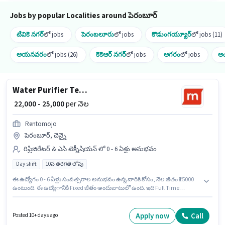
Jobs by popular Localities around పెరంబూర్
టివికె నగర్
లో jobs
పెరంబలూరు
లో jobs
కొడుంగయ్యూర్
లో jobs (11)
అయనవరం
లో jobs (26)
కెకెఆర్ నగర్
లో jobs
అగరం
లో jobs
అం
Water Purifier Technician
₹ 22,000 - 25,000
per నెల
Rentomojo
పెరంబూర్, చెన్నై
రిఫ్రిజిరేటర్ & ఎసి టెక్నీషియన్ లో 0 - 6 ఏళ్లు అనుభవం
Day shift
10వ తరగతి లోపు
ఈ ఉద్యోగం 0 - 6 ఏళ్లు సంవత్సరాల అనుభవం ఉన్న వారికి కోసం, నెల జీతం ₹25000
ఉంటుంది. ఈ ఉద్యోగానికి Fixed జీతం అందుబాటులో ఉంది. ఇది Full Time
ఉద్యోగం, ఇందులో DAY shift మరియు వారానికి 6 days working ఉంటాయి. ఈ
ఉద్యోగానికి 10వ తరగతి లోపు అర్హత ఉన్న అభ్యర్థులు దరఖాస్తు చేయవచ్చు. ఈ
ఉద్యోగం పెరంబూర్, చెన్నై లో ఉంది. Rentomojo లో రిఫ్రిజిరేటర్ & ఎసి టెక్నీషియన్
Apply now
Call
Posted 10+ days ago
విభాగంలో Water Purifier Technician గా చేరండి.