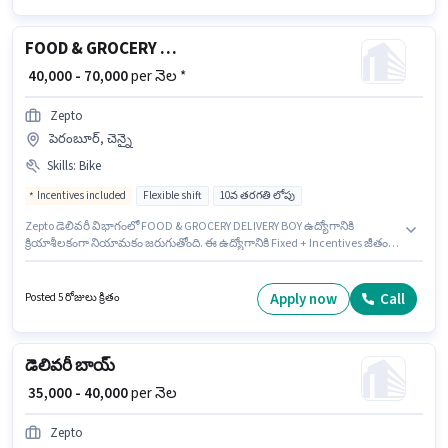
FOOD & GROCERY DELIVERY BOY
₹ 40,000 - 70,000
per నెల *
Zepto
పెరంబూర్, చెన్నై
Skills
:
Bike
Incentives included
Flexible shift
10వ తరగతి లోపు
Zepto డెలివరీ విభాగంలో FOOD & GROCERY DELIVERY BOY ఉద్యోగానికి
క్రియాశీలకంగా నియామకం జరుగుతోంది. ఈ ఉద్యోగానికి Fixed + Incentives జీతం
ఇవ్వబడుతుంది. 10వ తరగతి లోపు అర్హత ఉన్న అభ్యర్థులు ఈ ఉద్యోగానికి అప్లై
చేసుకోవచ్చు. ఈ ఉద్యోగానికి దరఖాస్తు చేయాలనుకునే అభ్యర్థి వద్ద Bike ఉండాలి. ఈ
ఖాళీ పెరంబూర్, చెన్నై లో ఉంది. అభ్యర్థి ఇంగ్లీష్ లో నిపుణుడిగా ఉండాలి.
Apply now
Call
Posted 5 రోజులు క్రితం
డెలివరీ బాయ్
₹ 35,000 - 40,000
per నెల
Zepto