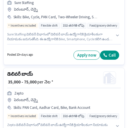
Sure Staffing
పెరంబూర్, చెన్నై
Skills
:
Bike, Cycle, PAN Card, Two-Wheeler Driving, Smartphone, RC, Aadhar Card, Bank Account, 2-Wheeler Driving Licence
Incentives included
Flexible shift
10వ తరగతి లోపు
Food/grocery delivery
Sure Staffing డెలివరీ విభాగంలో డెలివరీ బాయ్ ఉద్యోగానికి క్రియాశీలకంగా
నియామకం జరుగుతోంది. ఈ ఉద్యోగానికి Bike, Smartphone, Cycle కలిగి ఉండటం
ముఖ్యం. ఈ ఖాళీ పెరంబూర్, చెన్నై లో ఉంది. అదనపు Insurance లు ఉద్యోగ స్థాయి
మరియు కంపెనీ పాలసీలపై ఆధారపడి ఇప్పించబడతాయి. ఈ ఉద్యోగం 0 - 6 నెలలు
సంవత్సరాల అనుభవం ఉన్న వారికి కోసం అనుకూలంగా ఉంటుంది. మీరు నెలకు
Apply now
Call
Posted 10+ days ago
₹57000 వరకు సంపాదించవచ్చు. ఈ ఉద్యోగానికి Fixed + Incentives జీతం
అందుబాటులో ఉంది.
డెలివరీ బాయ్
₹ 35,000 - 75,000
per నెల *
Zepto
పెరంబూర్, చెన్నై
Skills
:
PAN Card, Aadhar Card, Bike, Bank Account
Incentives included
Flexible shift
10వ తరగతి లోపు
Food/grocery delivery
Zepto డెలివరీ విభాగంలో డెలివరీ బాయ్ ఉద్యోగానికి క్రియాశీలకంగా నియామకం