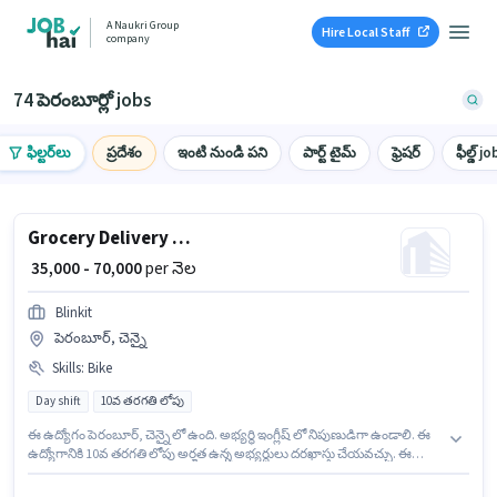
A Naukri Group
Hire Local Staff
company
74 పెరంబూర్లో jobs
ఫిల్టర్‌లు
ప్రదేశం
ఇంటి నుండి పని
పార్ట్ టైమ్
ఫ్రెషర్
ఫీల్డ్ jo
Grocery Delivery Boy
₹ 35,000 - 70,000
per నెల
Blinkit
పెరంబూర్, చెన్నై
Skills
:
Bike
Day shift
10వ తరగతి లోపు
ఈ ఉద్యోగం పెరంబూర్, చెన్నై లో ఉంది. అభ్యర్థి ఇంగ్లీష్ లో నిపుణుడిగా ఉండాలి. ఈ
ఉద్యోగానికి 10వ తరగతి లోపు అర్హత ఉన్న అభ్యర్థులు దరఖాస్తు చేయవచ్చు. ఈ
ఉద్యోగానికి దరఖాస్తు చేయాలనుకునే అభ్యర్థి వద్ద Bike ఉండాలి. ఇది Full Time /
పార్ట్ టైమ్ ఉద్యోగం, ఇందులో DAY shift మరియు వారానికి 6 days working