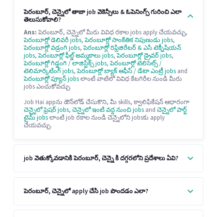
పెరంబూర్, చెన్నైలో తాజా job వెకెన్సీలు & ఓపెనింగ్స్ గురించి ఎలా
తెలుసుకోవాలి?
Ans:
పెరంబూర్, చెన్నైలో మీరు వివిధ రకాల jobs apply చేయవచ్చు,
పెరంబూర్లో డెలివరీ jobs
,
పెరంబూర్లో సాంకేతిక నిపుణుడు jobs
,
పెరంబూర్లో వడ్రంగి jobs
,
పెరంబూర్లో రిఫ్రిజిరేటర్ & ఎసి టెక్నీషియన్
jobs
,
పెరంబూర్లో ఫీల్డ్ అమ్మకాలు jobs
,
పెరంబూర్లో డ్రైవర్ jobs
,
పెరంబూర్లో గిడ్డంగి / లాజిస్టిక్స్ jobs
,
పెరంబూర్లో టెలిసెల్స్ /
టెలిమార్కెటింగ్ jobs
,
పెరంబూర్లో బ్యాక్ ఆఫీస్ / డేటా ఎంట్రీ jobs
and
పెరంబూర్లో ప్యూన్ jobs
లాంటి వాటిలో వివిధ కేటగిరీల నుండి మీరు
jobs ఎంచుకోవచ్చు.
Job Hai appను డౌన్‌లోడ్ చేసుకొని, మీ skills, క్వాలిఫికేషన్ ఆధారంగా
చెన్నైలో ఫ్రెషర్ jobs
,
చెన్నైలో ఇంటి వద్ద నుంచి jobs
and
చెన్నైలో పార్ట్
టైమ్ jobs
లాంటి job రకాల నుండి చెన్నైలోని jobsకు apply
చేయవచ్చు.
job వెతుక్కోవడానికి పెరంబూర్, చెన్నై కి దగ్గరలోని ప్రదేశాలు ఏవి?
పెరంబూర్, చెన్నైలో apply చేసి job పొందడం ఎలా?