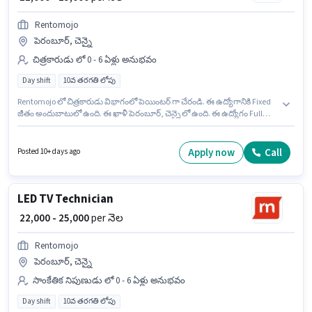
Rentomojo
పెరంబూర్, చెన్నై
చిత్రకారుడు లో 0 - 6 ఏళ్లు అనుభవం
Day shift
10వ తరగతి లోపు
Rentomojo లో చిత్రకారుడు విభాగంలో పెయింటర్ గా చేరండి. ఈ ఉద్యోగానికి Fixed
జీతం అందుబాటులో ఉంది. ఈ ఖాళీ పెరంబూర్, చెన్నై లో ఉంది. ఈ ఉద్యోగం Full
Time ప్రాతిపదికపై, DAY shift మరియు వారానికి 6 days working ఉన్నాయి. 10వ
తరగతి లోపు అర్హత ఉన్న అభ్యర్థులు ఈ ఉద్యోగానికి అప్లై చేసుకోవచ్చు. ఈ ఉద్యోగం 0
- 6 ఏళ్లు సంవత్సరాల అనుభవం ఉన్న వారికి కోసం, నెల జీతం ₹25000 ఉంటుంది.
Apply now
Call
Posted 10+ days ago
LED TV Technician
₹ 22,000 - 25,000
per నెల
Rentomojo
పెరంబూర్, చెన్నై
సాంకేతిక నిపుణుడు లో 0 - 6 ఏళ్లు అనుభవం
Day shift
10వ తరగతి లోపు