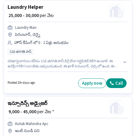
Laundry Helper
₹ 25,000 - 30,000
per నెల
Laundry Man
పెరంబూర్, చెన్నై
హౌస్ కీపింగ్ లో 0 - 2 ఏళ్లు అనుభవం
12వ తరగతి పాస్
దరఖాస్తుదారులు కనీసం 12వ తరగతి పాస్ డిగ్రీ లేదా సర్టిఫికెట్ కలిగి ఉండాలి. ఈ
ఉద్యోగానికి Fixed జీతం ఇవ్వబడుతుంది. ఈ ఖాళీ పెరంబూర్, చెన్నై లో ఉంది. ఈ
ఉద్యోగం 0 - 2 ఏళ్లు సంవత్సరాల అనుభవం ఉన్న వారికి కోసం, నెల జీతం ₹30000
ఉంటుంది. Laundry Man లో హౌస్ కీపింగ్ విభాగంలో Laundry Helper గా చేరండి.
Apply now
Call
Posted 10+ days ago
ఇన్సూరెన్స్ అడ్వైజర్
₹ 9,000 - 45,000
per నెల *
Kotak Mahindra Apc
ఇంటి నుండి పని