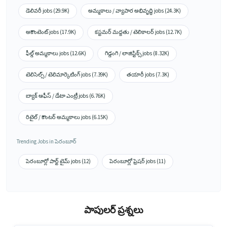
డెలివరీ jobs (29.9K)
అమ్మకాలు / వ్యాపార అభివృద్ధి jobs (24.3K)
అకౌంటెంట్ jobs (17.9K)
కస్టమర్ మద్దతు / టెలికాలర్ jobs (12.7K)
ఫీల్డ్ అమ్మకాలు jobs (12.6K)
గిడ్డంగి / లాజిస్టిక్స్ jobs (8.32K)
టెలిసెల్స్ / టెలిమార్కెటింగ్ jobs (7.39K)
తయారీ jobs (7.3K)
బ్యాక్ ఆఫీస్ / డేటా ఎంట్రీ jobs (6.76K)
రిటైల్ / కౌంటర్ అమ్మకాలు jobs (6.15K)
Trending Jobs in పెరంబూర్
పెరంబూర్లో పార్ట్ టైమ్ jobs (12)
పెరంబూర్లో ఫ్రెషర్ jobs (11)
పాపులర్ ప్రశ్నలు