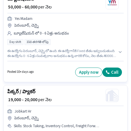
₹ 50,000 - 60,000
per నెల
Yes Madam
పెరంబూర్, చెన్నై
బ్యూటీషియన్ లో 0 - 6 ఏళ్లు అనుభవం
Day shift
10వ తరగతి లోపు
ఈ ఉద్యోగం పెరంబూర్, చెన్నై లో ఉంది. ఈ ఉద్యోగానికి Fixed జీతం ఇవ్వబడుతుంది.
ఈ ఉద్యోగం 0 - 6 ఏళ్లు సంవత్సరాల అనుభవం ఉన్న వారికి కోసం, నెల జీతం ₹60000
ఉంటుంది. Yes Madam లో బ్యూటీషియన్ విభాగంలో బ్యూటీషియన్ గా చేరండి. ఈ
ఉద్యోగం Full Time ప్రాతిపదికపై, DAY shift మరియు వారానికి 6 days working
ఉన్నాయి. 10వ తరగతి లోపు అర్హత ఉన్న అభ్యర్థులు ఈ ఉద్యోగానికి అప్లై
Apply now
Call
Posted 10+ days ago
చేసుకోవచ్చు.
పిక్కర్ / ప్యాకర్
₹ 19,000 - 20,000
per నెల
Jobkart Hr
పెరంబూర్, చెన్నై
Skills
:
Stock Taking, Inventory Control, Freight Forwarding, Packaging and Sorting, Order Picking, Order Processing