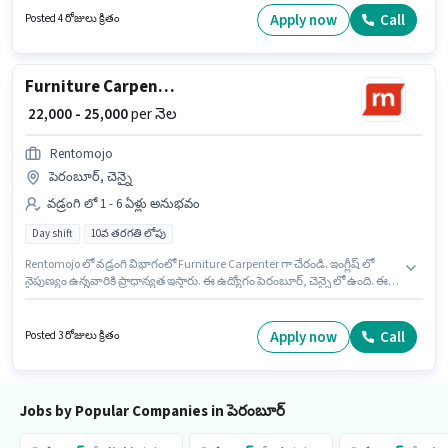
ఉన్న అభ్యర్థులు ఈ ఉద్యోగానికి అప్లై చేసుకోవచ్చు.
Apply now
Call
Posted 4 రోజులు క్రితం
Furniture Carpenter
₹ 22,000 - 25,000
per నెల
Rentomojo
పెరంబూర్, చెన్నై
వడ్రంగి లో 1 - 6 ఏళ్లు అనుభవం
Day shift
10వ తరగతి లోపు
Rentomojo లో వడ్రంగి విభాగంలో Furniture Carpenter గా చేరండి. ఇంగ్లీష్ లో
నైపుణ్యం ఉన్నవారికి ప్రాధాన్యత ఇస్తారు. ఈ ఉద్యోగం పెరంబూర్, చెన్నై లో ఉంది. ఈ
ఉద్యోగానికి Fixed జీతం ఇవ్వబడుతుంది. ఈ ఉద్యోగానికి 10వ తరగతి లోపు అర్హత
ఉన్న అభ్యర్థులు దరఖాస్తు చేయవచ్చు. ఇది Full Time ఉద్యోగం, ఇందులో DAY shift
మరియు వారానికి 6 days working ఉంటాయి.
Apply now
Call
Posted 3 రోజులు క్రితం
Jobs by Popular Companies in పెరంబూర్