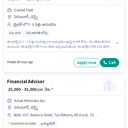
Everest Fleet
పెరంబూర్, చెన్నై
డ్రైవర్ లో 0 - 6 ఏళ్లు అనుభవం
Day shift
10వ తరగతి లోపు
ఈ ఉద్యోగం 0 - 6 ఏళ్లు సంవత్సరాల అనుభవం ఉన్న వారికి కోసం, నెల జీతం ₹40000
ఉంటుంది. ఈ ఉద్యోగానికి Fixed జీతం ఇవ్వబడుతుంది. ఈ ఉద్యోగానికి 10వ తరగతి
లోపు అర్హత ఉన్న అభ్యర్థులు దరఖాస్తు చేయవచ్చు. ఇది Full Time ఉద్యోగం,
ఇందులో DAY shift మరియు వారానికి 6 days working ఉంటాయి. Everest Fleet లో
డ్రైవర్ విభాగంలో క్యాబ్ డ్రైవర్ గా చేరండి. ఈ ఉద్యోగం పెరంబూర్, చెన్నై లో ఉంది.
Apply now
Call
Posted 10+ days ago
Financial Advisor
₹ 25,000 - 35,000
per నెల *
Kotak Mahindra Apc
పెరంబూర్, చెన్నై
Skills
:
GST, Balance Sheet, Tax Returns, MS Excel, TDS, Taxation - VAT & Sales Tax
Incentives included
గ్రాడ్యుయేట్