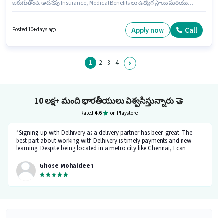
జరుగుతోంది. అదనపు Insurance, Medical Benefits లు ఉద్యోగ స్థాయి మరియు
కంపెనీ పాలసీలపై ఆధారపడి ఇప్పించబడతాయి. ఈ ఖాళీ పెరంబూర్, చెన్నై లో ఉంది.
ఈ ఉద్యోగానికి అవసరమైన డాక్యుమెంట్లు PAN Card, Aadhar Card, Bank
Account కలిగి ఉండాలి. ఈ ఉద్యోగం 0 - 2 ఏళ్లు సంవత్సరాల అనుభవం ఉన్న వారికి
Apply now
Call
Posted 10+ days ago
కోసం, నెల జీతం ₹75000 ఉంటుంది. ఈ ఉద్యోగానికి దరఖాస్తు చేయాలనుకునే అభ్యర్థి
వద్ద Bike ఉండాలి.
1
2
3
4
10 లక్ష+ మంది భారతీయులు విశ్వసిస్తున్నారు
🤝
Rated
4.6
on Playstore
“Signing-up with Delhivery as a delivery partner has been great. The
best part about working with Delhivery is timely payments and new
learning. Despite being located in a metro city like Chennai, I can
support my family financially. The team at Delhivery is exceptionally
supportive, and I look forward to continuing my association here.”
Ghose Mohaideen