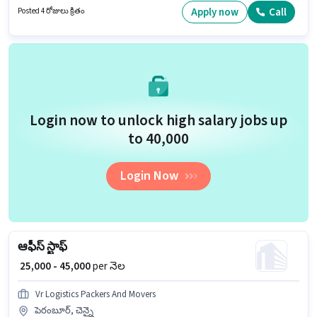
ఉంటాయి. ఈ ఉద్యోగానికి Fixed జీతం ఇవ్వబడుతుంది.
Apply now
Call
Posted 4 రోజులు క్రితం
Login now to unlock high salary jobs up
to ₹40,000
Login Now
ఆఫీస్ స్టాఫ్
₹ 25,000 - 45,000
per నెల
Vr Logistics Packers And Movers
పెరంబూర్, చెన్నై