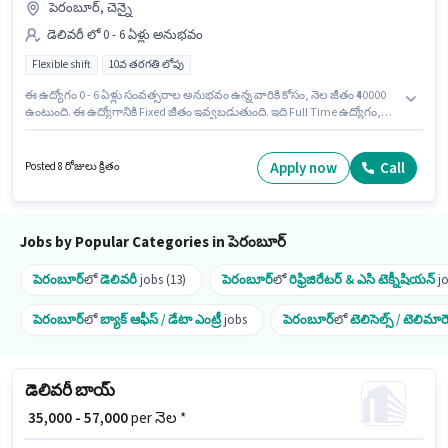
పెరంబూర్, చెన్నై
డెలివరీ లో 0 - 6 ఏళ్లు అనుభవం
Flexible shift
10వ తరగతి లోపు
ఈ ఉద్యోగం 0 - 6 ఏళ్లు సంవత్సరాల అనుభవం ఉన్న వారికి కోసం, నెల జీతం ₹40000
ఉంటుంది. ఈ ఉద్యోగానికి Fixed జీతం ఇవ్వబడుతుంది. ఇది Full Time ఉద్యోగం,
ఇందులో FLEXIBLE shift మరియు వారానికి 6 days working ఉంటాయి. ఈ
ఉద్యోగానికి 10వ తరగతి లోపు అర్హత ఉన్న అభ్యర్థులు దరఖాస్తు చేయవచ్చు. ఈ
ఉద్యోగం పెరంబూర్, చెన్నై లో ఉంది. Zepto లో డెలివరీ విభాగంలో డెలివరీ బాయ్ గా
Apply now
Call
Posted 8 రోజులు క్రితం
చేరండి.
Jobs by Popular Categories in పెరంబూర్
పెరంబూర్
లో
డెలివరీ
jobs (13)
పెరంబూర్
లో
రిఫ్రిజిరేటర్ & ఎసి టెక్నీషియన్
jo
పెరంబూర్
లో
బ్యాక్ ఆఫీస్ / డేటా ఎంట్రీ
jobs
పెరంబూర్
లో
టెలిసెల్స్ / టెలిమార్
డెలివరీ బాయ్
₹ 35,000 - 57,000
per నెల *