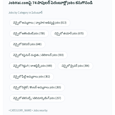
JobHai.comపై 74 పాపులర్ పెరంబూర్లో jobs కనుగొనండి
Jobs by Category in పెరంబూర్
చెన్నైలో అమ్మకాలు / వ్యాపార అభివృద్ధి jobs (813)
చెన్నైలో అకౌంటెంట్ jobs (708)
చెన్నైలో తయారీ jobs (670)
చెన్నైలో డెలివరీ jobs (648)
చెన్నైలో కస్టమర్ మద్దతు / టెలికాలర్ jobs (593)
చెన్నైలో గిడ్డంగి / లాజిస్టిక్స్ jobs (449)
చెన్నైలో డ్రైవర్ jobs (394)
చెన్నైలో ఫీల్డ్ అమ్మకాలు jobs (382)
చెన్నైలో రిటైల్ / కౌంటర్ అమ్మకాలు jobs (265)
చెన్నైలో టెలిసెల్స్ / టెలిమార్కెటింగ్ jobs (257)
<CATEGORY_NAME> Jobs nearby