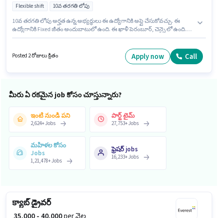
Flexible shift
10వ తరగతి లోపు
10వ తరగతి లోపు అర్హత ఉన్న అభ్యర్థులు ఈ ఉద్యోగానికి అప్లై చేసుకోవచ్చు. ఈ
ఉద్యోగానికి Fixed జీతం అందుబాటులో ఉంది. ఈ ఖాళీ పెరంబూర్, చెన్నై లో ఉంది.
అదనపు Insurance, PF, Medical Benefits లు ఉద్యోగ స్థాయి మరియు కంపెనీ
పాలసీలపై ఆధారపడి ఇప్పించబడతాయి. ఈ ఉద్యోగం Full Time ప్రాతిపదికపై,
FLEXIBLE shift మరియు వారానికి 6 days working ఉన్నాయి. ఈ ఉద్యోగానికి
Apply now
Call
Posted 2 రోజులు క్రితం
అభ్యర్థి వద్ద Inventory Control, Order Picking, Order Processing, Packaging
and Sorting, Stock Taking, Freight Forwarding ఉండాలి.
మీరు ఏ రకమైన job కోసం చూస్తున్నారు?
ఇంటి నుండి పని
పార్ట్ టైమ్
2,624
+
Jobs
27,753
+
Jobs
మహిళల కోసం
ఫ్రెషర్ jobs
Jobs
16,233
+
Jobs
1,21,478
+
Jobs
క్యాబ్ డ్రైవర్
₹ 35,000 - 40,000
per నెల