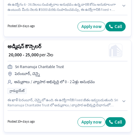
ఈ ఉద్యోగం 6 - 36 నెలలు సంవత్సరాల అనుభవం ఉన్న వారికి కోసం అనుకూలంగా
ఉంటుంది. మీరు నెలకు ₹35000 వరకు సంపాదించవచ్చు. ఈ ఉద్యోగానికి Fixed +
Incentives జీతం అందుబాటులో ఉంది. ఈ ఖాళీ పెరంబూర్, చెన్నై లో ఉంది. ఈ
ఉద్యోగానికి అర్హత పొందేందుకు అభ్యర్థికి Balance Sheet, GST, MS Excel, Tax
Returns, Taxation - VAT & Sales Tax, TDS వంటి నైపుణ్యాలు ఉండాలి. Kotak
Apply now
Call
Posted 10+ days ago
Mahindra Apc లో అకౌంటెంట్ విభాగంలో Financial Advisor గా చేరండి. ఈ
ఉద్యోగానికి అభ్యర్థులు తప్పనిసరిగా గ్రాడ్యుయేట్ డిగ్రీ/సర్టిఫికెట్ కలిగి ఉండాలి.
అడ్మిషన్ కౌన్సెలర్
₹ 20,000 - 25,000
per నెల
Sri Ramanuja Charitable Trust
పెరంబూర్, చెన్నై
అమ్మకాలు / వ్యాపార అభివృద్ధి లో 0 - 2 ఏళ్లు అనుభవం
గ్రాడ్యుయేట్
ఈ ఖాళీ పెరంబూర్, చెన్నై లో ఉంది. ఈ ఉద్యోగానికి Fixed జీతం ఇవ్వబడుతుంది. Sri
Ramanuja Charitable Trust లో అమ్మకాలు / వ్యాపార అభివృద్ధి విభాగంలో
అడ్మిషన్ కౌన్సెలర్ గా చేరండి. దరఖాస్తుదారులు కనీసం గ్రాడ్యుయేట్ డిగ్రీ లేదా సర్టిఫికెట్
కలిగి ఉండాలి. ఈ ఉద్యోగం 0 - 2 ఏళ్లు సంవత్సరాల అనుభవం ఉన్న వారికి కోసం, నెల
జీతం ₹25000 ఉంటుంది.
Apply now
Call
Posted 10+ days ago