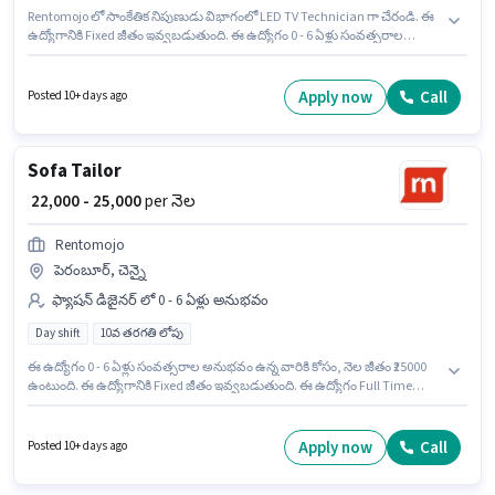
Rentomojo లో సాంకేతిక నిపుణుడు విభాగంలో LED TV Technician గా చేరండి. ఈ
ఉద్యోగానికి Fixed జీతం ఇవ్వబడుతుంది. ఈ ఉద్యోగం 0 - 6 ఏళ్లు సంవత్సరాల
అనుభవం ఉన్న వారికి కోసం అనుకూలంగా ఉంటుంది. మీరు నెలకు ₹25000 వరకు
సంపాదించవచ్చు. ఈ ఉద్యోగం Full Time ప్రాతిపదికపై, DAY shift మరియు వారానికి
6 days working ఉన్నాయి. ఈ ఉద్యోగానికి 10వ తరగతి లోపు అర్హత ఉన్న అభ్యర్థులు
Apply now
Call
Posted 10+ days ago
దరఖాస్తు చేయవచ్చు. ఈ ఖాళీ పెరంబూర్, చెన్నై లో ఉంది.
Sofa Tailor
₹ 22,000 - 25,000
per నెల
Rentomojo
పెరంబూర్, చెన్నై
ఫ్యాషన్ డిజైనర్ లో 0 - 6 ఏళ్లు అనుభవం
Day shift
10వ తరగతి లోపు
ఈ ఉద్యోగం 0 - 6 ఏళ్లు సంవత్సరాల అనుభవం ఉన్న వారికి కోసం, నెల జీతం ₹25000
ఉంటుంది. ఈ ఉద్యోగానికి Fixed జీతం ఇవ్వబడుతుంది. ఈ ఉద్యోగం Full Time
ప్రాతిపదికపై, DAY shift మరియు వారానికి 6 days working ఉన్నాయి. ఈ ఉద్యోగం
పెరంబూర్, చెన్నై లో ఉంది. Rentomojo ఫ్యాషన్ డిజైనర్ విభాగంలో Sofa Tailor
ఉద్యోగానికి క్రియాశీలకంగా నియామకం జరుగుతోంది. ఈ ఉద్యోగానికి 10వ తరగతి
Apply now
Call
Posted 10+ days ago
లోపు అర్హత ఉన్న అభ్యర్థులు దరఖాస్తు చేయవచ్చు.