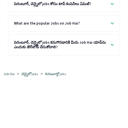
పెరంబూర్, చెన్నైలో jobs కోసం టాప్ కంపెనీలు ఏమిటి?
What are the popular Jobs on Job Hai?
పెరంబూర్, చెన్నైలో jobs కనుగొనడానికి మీరు Job Hai యాప్‌ను
ఎందుకు డౌన్‌లోడ్ చేసుకోవాలి?
>
>
Job Hai
చెన్నైలో jobs
పెరంబూర్లో jobs