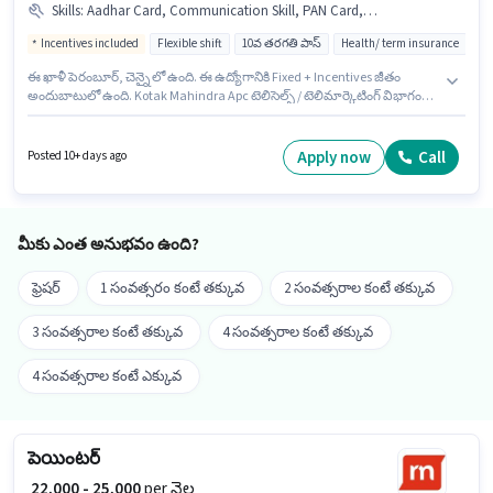
Skills
:
Aadhar Card, Communication Skill, PAN Card, Bank Account
Incentives included
Flexible shift
10వ తరగతి పాస్
Health/ term insurance
ఈ ఖాళీ పెరంబూర్, చెన్నై లో ఉంది. ఈ ఉద్యోగానికి Fixed + Incentives జీతం
అందుబాటులో ఉంది. Kotak Mahindra Apc టెలిసెల్స్ / టెలిమార్కెటింగ్ విభాగంలో
ఇన్సూరెన్స్ అడ్వైజర్ ఉద్యోగానికి క్రియాశీలకంగా నియామకం జరుగుతోంది. ఈ
ఉద్యోగానికి అర్హత పొందేందుకు అభ్యర్థికి Communication Skill వంటి నైపుణ్యాలు
ఉండాలి. దరఖాస్తుదారులు కనీసం 10వ తరగతి పాస్ డిగ్రీ లేదా సర్టిఫికెట్ కలిగి
Apply now
Call
Posted 10+ days ago
ఉండాలి. ఈ ఉద్యోగానికి ముఖ్యమైన డాక్యుమెంట్లు PAN Card, Aadhar Card,
Bank Account అవసరం.
మీకు ఎంత అనుభవం ఉంది?
ఫ్రెషర్
1 సంవత్సరం కంటే తక్కువ
2 సంవత్సరాల కంటే తక్కువ
3 సంవత్సరాల కంటే తక్కువ
4 సంవత్సరాల కంటే తక్కువ
4 సంవత్సరాల కంటే ఎక్కువ
పెయింటర్
₹ 22,000 - 25,000
per నెల