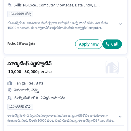
Skills
:
MS Excel, Computer Knowledge, Data Entry, Email Writing
10వ తరగతి లోపు
ఈ ఉద్యోగం 6 - 60 నెలలు సంవత్సరాల అనుభవం ఉన్న వారికి కోసం, నెల జీతం
₹45000 ఉంటుంది. ఈ ఉద్యోగానికి అర్హత పొందేందుకు అభ్యర్థికి Computer
Knowledge, Data Entry, Email Writing, MS Excel వంటి నైపుణ్యాలు ఉండాలి.
10వ తరగతి లోపు అర్హత ఉన్న అభ్యర్థులు ఈ ఉద్యోగానికి అప్లై చేసుకోవచ్చు. అదనపు
Insurance, PF లు ఉద్యోగ స్థాయి మరియు కంపెనీ పాలసీలపై ఆధారపడి
Apply now
Call
Posted 3 రోజులు క్రితం
ఇప్పించబడతాయి. ఈ ఖాళీ పెరంబూర్, చెన్నై లో ఉంది. ఈ ఉద్యోగానికి Fixed జీతం
ఇవ్వబడుతుంది.
మార్కెటింగ్ ఎగ్జిక్యూటివ్
₹ 10,000 - 50,000
per నెల
Tanigai Real State
పెరంబూర్, చెన్నై
మార్కెటింగ్ లో 0 - 2 ఏళ్లు అనుభవం
10వ తరగతి లోపు
ఈ ఉద్యోగం 0 - 2 ఏళ్లు సంవత్సరాల అనుభవం ఉన్న వారికి కోసం అనుకూలంగా
ఉంటుంది. మీరు నెలకు ₹50000 వరకు సంపాదించవచ్చు. ఈ ఉద్యోగానికి Fixed జీతం
ఇవ్వబడుతుంది. Tanigai Real State లో మార్కెటింగ్ విభాగంలో మార్కెటింగ్
ఎగ్జిక్యూటివ్ గా చేరండి. ఈ ఖాళీ పెరంబూర్, చెన్నై లో ఉంది. 10వ తరగతి లోపు అర్హత