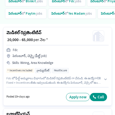
పెరంబూర్
లో
Blinkit
jobs
పెరంబూర్
లో
Fdc
jobs
పెరంబూర్
లో
Priy
పెరంబూర్
లో
Paytm
jobs
పెరంబూర్
లో
Yes Madam
jobs
పెరంబూర్
మెడికల్ రిప్రజెంటేటివ్
₹ 20,000 - 65,000
per నెల *
Fdc
పెరంబూర్, చెన్నై (ఫీల్డ్ job)
Skills
:
Wiring, Area Knowledge
Incentives included
గ్రాడ్యుయేట్
Healthcare
Fdc లో ఫీల్డ్ అమ్మకాలు విభాగంలో మెడికల్ రిప్రజెంటేటివ్ గా చేరండి. ఈ ఉద్యోగానికి
Fixed + Incentives జీతం ఇవ్వబడుతుంది. ఈ ఉద్యోగం పెరంబూర్, చెన్నై లో ఉంది.
ఈ ఉద్యోగానికి అభ్యర్థి వద్ద Wiring, Area Knowledge ఉండాలి. ఈ ఉద్యోగానికి
అభ్యర్థులు తప్పనిసరిగా గ్రాడ్యుయేట్ డిగ్రీ/సర్టిఫికెట్ కలిగి ఉండాలి. అదనపు
Insurance, PF, Medical Benefits లు ఉద్యోగ స్థాయి మరియు కంపెనీ పాలసీలపై
Apply now
Call
Posted 10+ days ago
ఆధారపడి ఇప్పించబడతాయి.
బ్యూటీషియన్