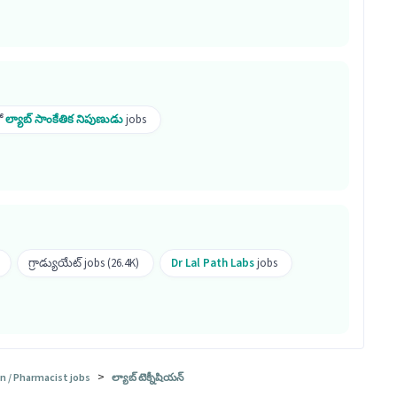
ు ₹12,000-₹25,000 నెలకు జీతం ఉంది, ఇది ఒక Both job
l చేయవచ్చు.
ో
ల్యాబ్ సాంకేతిక నిపుణుడు
jobs
గ్రాడ్యుయేట్ jobs (26.4K)
Dr Lal Path Labs
jobs
>
n / Pharmacist jobs
ల్యాబ్ టెక్నీషియన్