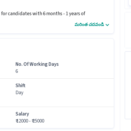
b for candidates with 6 months - 1 years of
మరింత చదవండి
ills మరియు అనుభవం అవసరం?
థులు Bachelors in Pharma, Diploma in Pharma, DMLT
ుభవం కలిగి ఉండాలి.
No. Of Working Days
ి?
6
కు ఉంటుంది. ఇది ఒక Both job.
Shift
Day
Salary
₹ 12000 - ₹ 25000
galore లోని ఆఫీస్ కు వెళ్లి పని చేయాలి.