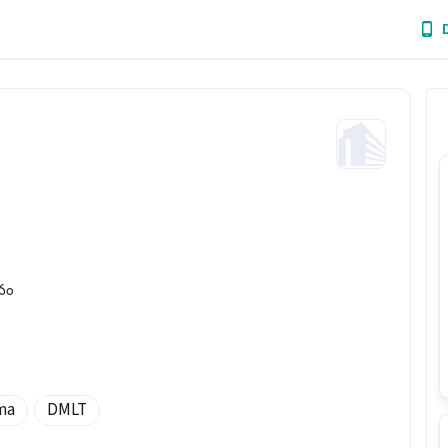
భవం
ma
DMLT