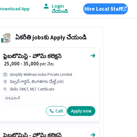
Login
Hire Local Staff
Download App
చేయండి
ఏకరీతి jobsకు Apply చేయండి
ఫ్లెబటోమిస్ట్ - హోమ్ కలెక్షన్
₹ 25,000 - 35,000
per నెల
Simplify Wellness India Private Limited
విల్సన్ గార్డెన్, బెంగళూరు (ఫీల్డ్ job)
Skills
:
DMLT, MLT Certificate
10 ఓపెనింగ్
Call
Apply now
ఫ్లెబటోమిస్ట్ - హోమ్ కలెక్షన్