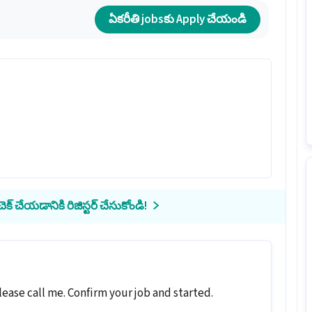
ఏకరీతి jobsకు Apply చేయండి
క్ చేయడానికి రిజిస్టర్ చేసుకోండి!
ase call me. Confirm your job and started.