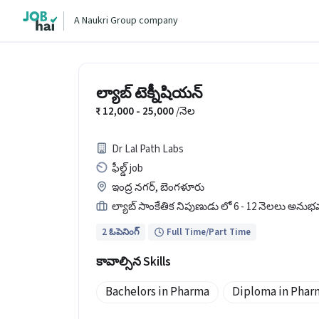
A Naukri Group company
ల్యాబ్ టెక్నీషియన్
12,000 - 25,000
/నెల
Dr Lal Path Labs
ఫీల్డ్ job
ఇంద్ర నగర్, బెంగళూరు
ల్యాబ్ సాంకేతిక నిపుణుడు లో 6 - 12 నెలలు అను
2 ఓపెనింగ్
Full Time/Part Time
కావాల్సిన Skills
Bachelors in Pharma
Diploma in Phar