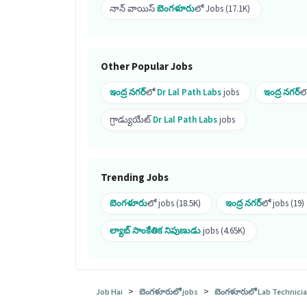
నాన్ వాయిస్
బెంగళూరు
లో Jobs (17.1K)
Ans :
ఇది మంచి అవకాశం ఎందుకంటే ఈ job క
మరియు 2 openings ఉన్నాయి.
అభ్యర్థులు మరింత సమాచారం కోసం HRకు cal
Other Popular Jobs
ఇంద్ర నగర్
లో
Dr Lal Path Labs
jobs
ఇంద్ర నగర్
ల
గ్రాడ్యుయేట్
Dr Lal Path Labs
jobs
Trending Jobs
బెంగళూరు
లో jobs (18.5K)
ఇంద్ర నగర్
లో jobs (19)
ల్యాబ్ సాంకేతిక నిపుణుడు
jobs (4.65K)
>
>
Job Hai
బెంగళూరులో jobs
బెంగళూరులో Lab Technicia