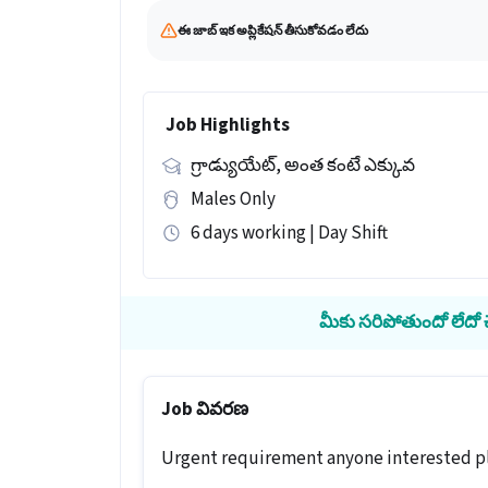
ఈ జాబ్ ఇక అప్లికేషన్ తీసుకోవడం లేదు
Job Highlights
గ్రాడ్యుయేట్, అంత కంటే ఎక్కువ
Males Only
6 days working | Day Shift
మీకు సరిపోతుందో లేదో చె
Job వివరణ
Urgent requirement anyone interested ple