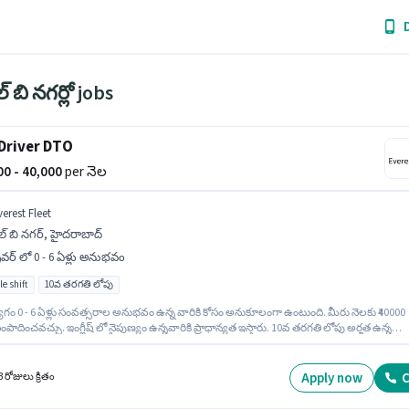
్ బి నగర్లో jobs
Driver DTO
000 - 40,000
per నెల
erest Fleet
్ బి నగర్, హైదరాబాద్
రైవర్ లో 0 - 6 ఏళ్లు అనుభవం
le shift
10వ తరగతి లోపు
ోగం 0 - 6 ఏళ్లు సంవత్సరాల అనుభవం ఉన్న వారికి కోసం అనుకూలంగా ఉంటుంది. మీరు నెలకు ₹40000
పాదించవచ్చు. ఇంగ్లీష్ లో నైపుణ్యం ఉన్నవారికి ప్రాధాన్యత ఇస్తారు. 10వ తరగతి లోపు అర్హత ఉన్న
ులు ఈ ఉద్యోగానికి అప్లై చేసుకోవచ్చు. ఈ ఉద్యోగానికి Fixed జీతం అందుబాటులో ఉంది. ఈ ఖాళీ ఎల్ బి
రాబాద్ లో ఉంది. ఇది Full Time ఉద్యోగం, ఇందులో FLEXIBLE shift మరియు వారానికి 6 days
ng ఉంటాయి.
Apply now
C
 రోజులు క్రితం