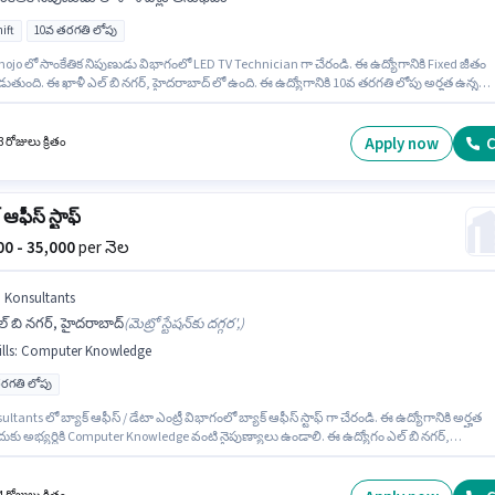
ift
10వ తరగతి లోపు
ojo లో సాంకేతిక నిపుణుడు విభాగంలో LED TV Technician గా చేరండి. ఈ ఉద్యోగానికి Fixed జీతం
ుతుంది. ఈ ఖాళీ ఎల్ బి నగర్, హైదరాబాద్ లో ఉంది. ఈ ఉద్యోగానికి 10వ తరగతి లోపు అర్హత ఉన్న
ులు దరఖాస్తు చేయవచ్చు. ఈ ఉద్యోగం 0 - 6 ఏళ్లు సంవత్సరాల అనుభవం ఉన్న వారికి కోసం, నెల జీతం
ఉంటుంది. ఈ ఉద్యోగం Full Time ప్రాతిపదికపై, DAY shift మరియు వారానికి 6 days working ఉన్నాయ
Apply now
C
 రోజులు క్రితం
 ఆఫీస్ స్టాఫ్
000 - 35,000
per నెల
j Konsultants
్ బి నగర్, హైదరాబాద్
(
మెట్రో స్టేషన్‌కు దగ్గర',
)
lls
:
Computer Knowledge
రగతి లోపు
ultants లో బ్యాక్ ఆఫీస్ / డేటా ఎంట్రీ విభాగంలో బ్యాక్ ఆఫీస్ స్టాఫ్ గా చేరండి. ఈ ఉద్యోగానికి అర్హత
దుకు అభ్యర్థికి Computer Knowledge వంటి నైపుణ్యాలు ఉండాలి. ఈ ఉద్యోగం ఎల్ బి నగర్,
ాద్ లో ఉంది. ఈ ఉద్యోగానికి Fixed జీతం ఇవ్వబడుతుంది. ఈ ఉద్యోగానికి 10వ తరగతి లోపు అర్హత ఉన
ులు దరఖాస్తు చేయవచ్చు. ఈ ఉద్యోగం 0 - 4 ఏళ్లు సంవత్సరాల అనుభవం ఉన్న వారికి కోసం, నెల జీతం
 ఉంటుంది.