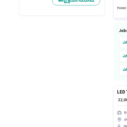
అన్ని క్లియర్ చేయండి
వద్ద T
Posted 
Jobs
ఎల
ఎల
ఎల
ఎల
LED 
ఎల
₹ 22,
R
ఎల
సా