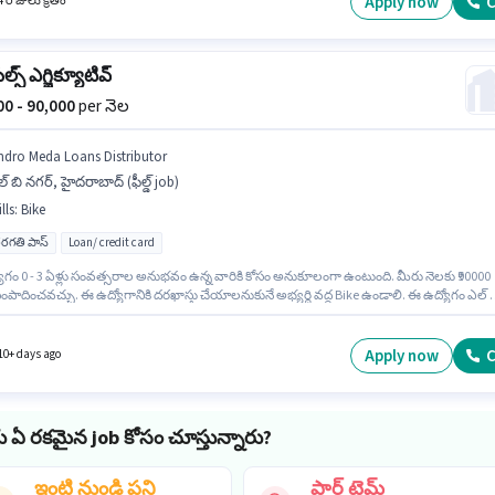
Apply now
C
 రోజులు క్రితం
సేల్స్ ఎగ్జిక్యూటివ్
000 - 90,000
per నెల
ndro Meda Loans Distributor
్ బి నగర్, హైదరాబాద్ (ఫీల్డ్ job)
lls
:
Bike
రగతి పాస్
Loan/ credit card
ోగం 0 - 3 ఏళ్లు సంవత్సరాల అనుభవం ఉన్న వారికి కోసం అనుకూలంగా ఉంటుంది. మీరు నెలకు ₹90000
పాదించవచ్చు. ఈ ఉద్యోగానికి దరఖాస్తు చేయాలనుకునే అభ్యర్థి వద్ద Bike ఉండాలి. ఈ ఉద్యోగం ఎల్ బ
హైదరాబాద్ లో ఉంది. ఈ ఉద్యోగానికి Fixed జీతం ఇవ్వబడుతుంది. దరఖాస్తుదారులు కనీసం 12వ తరగత
గ్రీ లేదా సర్టిఫికెట్ కలిగి ఉండాలి. Andro Meda Loans Distributor లో ఫీల్డ్ అమ్మకాలు విభాగంలో ఫీల్డ్
గ్జిక్యూటివ్ గా చేరండి.
Apply now
C
10+ days ago
ు ఏ రకమైన job కోసం చూస్తున్నారు?
ఇంటి నుండి పని
పార్ట్ టైమ్