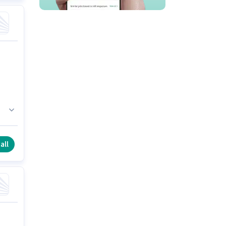
ద్
all