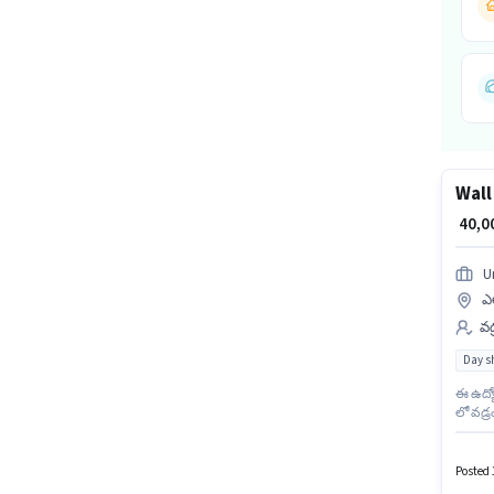
Wall
₹ 40,
U
ఎల
వడ
Day sh
ఈ ఉద్య
లో వడ్ర
ఉద్యోగా
₹60000 
Posted 