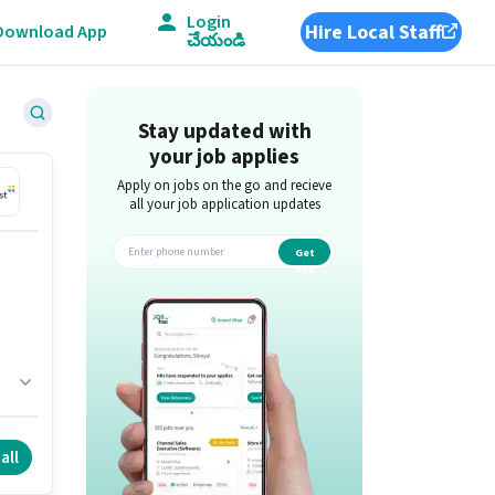
Login
Hire Local Staff
Download App
చేయండి
Stay updated with
your job applies
Apply on jobs on the go and recieve
all your job application updates
Get
app
all