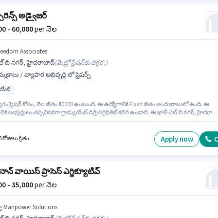
రెన్స్ అడ్వైజర్
000 - 60,000
per నెల
reedom Associates
్ బి నగర్, హైదరాబాద్
(
మెట్రో స్టేషన్‌కు దగ్గర',
)
్మకాలు / వ్యాపార అభివృద్ధి లో ఫ్రెషర్స్
యుయేట్
గం ఫ్రెషర్ కోసం, నెల జీతం ₹60000 ఉంటుంది. ఈ ఉద్యోగానికి Fixed జీతం అందుబాటులో ఉంది. ఈ
నికి అభ్యర్థులు తప్పనిసరిగా గ్రాడ్యుయేట్ డిగ్రీ/సర్టిఫికెట్ కలిగి ఉండాలి. ఈ ఖాళీ ఎల్ బి నగర్, హైదరాబా
. Freedom Associates అమ్మకాలు / వ్యాపార అభివృద్ధి విభాగంలో ఇన్సూరెన్స్ అడ్వైజర్ ఉద్యోగానికి
శీలకంగా నియామకం జరుగుతోంది.
Apply now
C
 రోజులు క్రితం
నాన్ వాయిస్ ప్రాసెస్ ఎగ్జిక్యూటివ్
000 - 35,000
per నెల
g Manpower Solutions