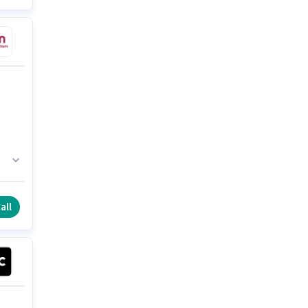
కి
all