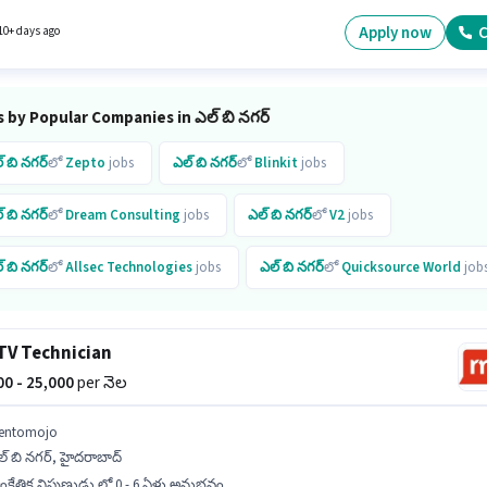
wo-Wheeler Driving ఉండాలి.
Apply now
C
10+ days ago
 by Popular Companies in ఎల్ బి నగర్
్ బి నగర్
లో
Zepto
jobs
ఎల్ బి నగర్
లో
Blinkit
jobs
్ బి నగర్
లో
Dream Consulting
jobs
ఎల్ బి నగర్
లో
V2
jobs
్ బి నగర్
లో
Allsec Technologies
jobs
ఎల్ బి నగర్
లో
Quicksource World
job
్ బి నగర్
లో
Rentomojo
jobs (10)
ఎల్ బి నగర్
లో
Croma
jobs
TV Technician
్ బి నగర్
లో
Everest Fleet
jobs (8)
000 - 25,000
per నెల
entomojo
్ బి నగర్, హైదరాబాద్
ంకేతిక నిపుణుడు లో 0 - 6 ఏళ్లు అనుభవం