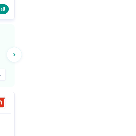
all
s