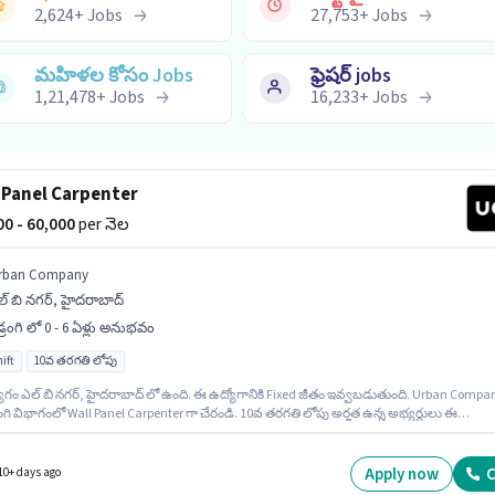
2,624
+
Jobs
27,753
+
Jobs
మహిళల కోసం Jobs
ఫ్రెషర్ jobs
1,21,478
+
Jobs
16,233
+
Jobs
 Panel Carpenter
000 - 60,000
per నెల
rban Company
్ బి నగర్, హైదరాబాద్
్రంగి లో 0 - 6 ఏళ్లు అనుభవం
ift
10వ తరగతి లోపు
ోగం ఎల్ బి నగర్, హైదరాబాద్ లో ఉంది. ఈ ఉద్యోగానికి Fixed జీతం ఇవ్వబడుతుంది. Urban Compa
ంగి విభాగంలో Wall Panel Carpenter గా చేరండి. 10వ తరగతి లోపు అర్హత ఉన్న అభ్యర్థులు ఈ
నికి అప్లై చేసుకోవచ్చు. ఈ ఉద్యోగం 0 - 6 ఏళ్లు సంవత్సరాల అనుభవం ఉన్న వారికి కోసం, నెల జీతం
ఉంటుంది. ఈ ఉద్యోగం Full Time ప్రాతిపదికపై, DAY shift మరియు వారానికి 6 days working ఉన్నాయ
Apply now
C
10+ days ago