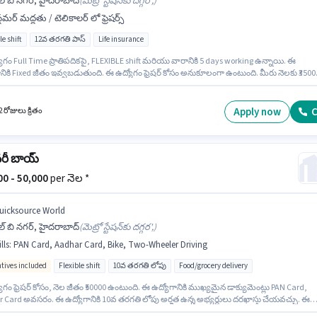
్ బి నగర్, హైదరాబాద్
(
మెట్రో స్టేషన్‌కు దగ్గర',
)
్టమర్ మద్దతు / టెలికాలర్ లో ఫ్రెషర్స్
le shift
12వ తరగతి పాస్
Life insurance
l Time ప్రాతిపదికపై, FLEXIBLE shift మరియు వారానికి 5 days working ఉన్నాయి. ఈ
ానికి Fixed జీతం ఇవ్వబడుతుంది. ఈ ఉద్యోగం ఫ్రెషర్ కోసం అనుకూలంగా ఉంటుంది. మీరు నెలకు ₹3500
ంపాదించవచ్చు. ఈ ఉద్యోగంలో అదనపు ప్రయోజనాలు Cab ఉన్నాయి. ఈ ఉద్యోగానికి అభ్యర్థులు
రిగా 12వ తరగతి పాస్ డిగ్రీ/సర్టిఫికెట్ కలిగి ఉండాలి. ఈ ఉద్యోగం ఎల్ బి నగర్, హైదరాబాద్ లో ఉంది.
Apply now
C
 రోజులు క్రితం
వరీ బాయ్
000 - 50,000
per నెల *
uicksource World
్ బి నగర్, హైదరాబాద్
(
మెట్రో స్టేషన్‌కు దగ్గర',
)
lls
:
PAN Card, Aadhar Card, Bike, Two-Wheeler Driving
ntives included
Flexible shift
10వ తరగతి లోపు
Food/grocery delivery
గం ఫ్రెషర్ కోసం, నెల జీతం ₹50000 ఉంటుంది. ఈ ఉద్యోగానికి ముఖ్యమైన డాక్యుమెంట్లు PAN Card,
 Card అవసరం. ఈ ఉద్యోగానికి 10వ తరగతి లోపు అర్హత ఉన్న అభ్యర్థులు దరఖాస్తు చేయవచ్చు. ఈ
నికి Bike కలిగి ఉండటం ముఖ్యం. ఈ ఖాళీ ఎల్ బి నగర్, హైదరాబాద్ లో ఉంది. ఈ ఉద్యోగానికి అభ్యర్థి