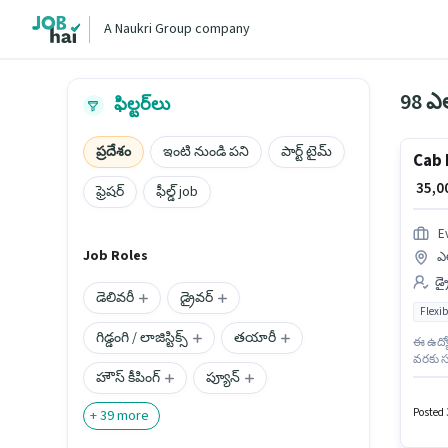
A Naukri Group company
98 ఎల
ఫిల్టర్‌లు
ప్రదేశం
ఇంటి నుండి పని
పార్ట్ టైమ్
Cab 
₹ 35,
ఫ్రెషర్
ఫీల్డ్ job
Ev
Job Roles
ఎల
డ్
డెలివరీ
డ్రైవర్
Flexib
గిడ్డంగి / లాజిస్టిక్స్
తయారీ
ఈ ఉద్య
వరకు సం
హౌస్ కీపింగ్
ప్యూన్
అభ్యర్థ
నగర్, హైద
worki
Posted 3
+
39
more