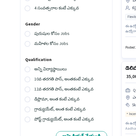
ఎల
కస
4 సంవత్సరాల కంటే ఎక్కువ
Flexib
Gender
ఈ ఉద్యోగం Ful
ఉద్యోగ
పురుషుల కోసం Jobs
వరకు స
తప్పనిస
మహిళల కోసం Jobs
Posted 2
Qualification
డెలి
అన్ని విద్యాస్థాయిలు
₹ 35,
10వ తరగతి పాస్, అంతకంటే ఎక్కువ
12వ తరగతి పాస్, అంతకంటే ఎక్కువ
Q
ఎల
డిప్లొమా, అంత కంటే ఎక్కువ
Ski
గ్రాడ్యుయేట్, అంత కంటే ఎక్కువ
Ince
పోస్ట్ గ్రాడ్యుయేట్, అంత కంటే ఎక్కువ
ఈ ఉద్యో
Aadhar
ఉద్యోగా