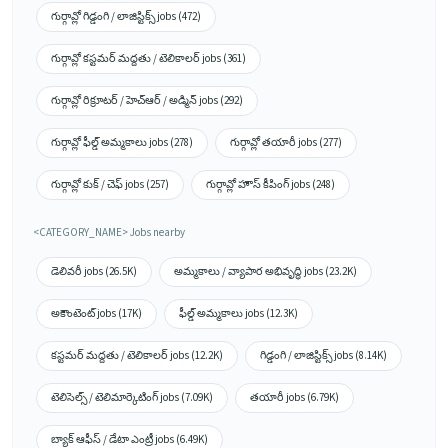
గుర్గావ్లో గిడ్డంగి / లాజిస్టిక్స్ jobs (472)
గుర్గావ్లో కస్టమర్ మద్దతు / టెలికాలర్ jobs (361)
గుర్గావ్లో రిక్రూటర్ / హెచ్ఆర్ / అడ్మిన్ jobs (292)
గుర్గావ్లో ఫీల్డ్ అమ్మకాలు jobs (278)
గుర్గావ్లో తయారీ jobs (277)
గుర్గావ్లో కుక్ / చెఫ్ jobs (257)
గుర్గావ్లో హౌస్ కీపింగ్ jobs (248)
<CATEGORY_NAME> Jobs nearby
డెలివరీ jobs (26.5K)
అమ్మకాలు / వ్యాపార అభివృద్ధి jobs (23.2K)
అకౌంటెంట్ jobs (17K)
ఫీల్డ్ అమ్మకాలు jobs (12.3K)
కస్టమర్ మద్దతు / టెలికాలర్ jobs (12.2K)
గిడ్డంగి / లాజిస్టిక్స్ jobs (8.14K)
టెలిసెల్స్ / టెలిమార్కెటింగ్ jobs (7.09K)
తయారీ jobs (6.79K)
బ్యాక్ ఆఫీస్ / డేటా ఎంట్రీ jobs (6.49K)