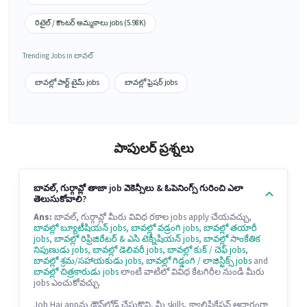
రిటైల్ / కౌంటర్ అమ్మకాలు jobs (5.98K)
Trending Jobs in బావల్
బావల్లో పార్ట్ టైమ్ jobs
బావల్లో ఫ్రెషర్ jobs
పాపులర్ ప్రశ్నలు
బావల్, గుర్గావ్లో తాజా job వెకెన్సీలు & ఓపెనింగ్స్ గురించి ఎలా
తెలుసుకోవాలి?
Ans:
బావల్, గుర్గావ్లో మీరు వివిధ రకాల jobs apply చేయవచ్చు,
బావల్లో బ్యూటీషియన్ jobs
,
బావల్లో వడ్రంగి jobs
,
బావల్లో తయారీ
jobs
,
బావల్లో రిఫ్రిజిరేటర్ & ఎసి టెక్నీషియన్ jobs
,
బావల్లో సాంకేతిక
నిపుణుడు jobs
,
బావల్లో డెలివరీ jobs
,
బావల్లో కుక్ / చెఫ్ jobs
,
బావల్లో శ్రమ/సహాయకుడు jobs
,
బావల్లో గిడ్డంగి / లాజిస్టిక్స్ jobs
and
బావల్లో చిత్రకారుడు jobs
లాంటి వాటిలో వివిధ కేటగిరీల నుండి మీరు
jobs ఎంచుకోవచ్చు.
Job Hai appను డౌన్‌లోడ్ చేసుకొని, మీ skills, క్వాలిఫికేషన్ ఆధారంగా