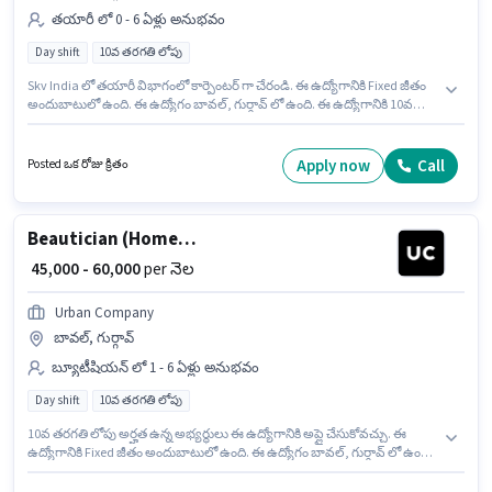
తయారీ లో 0 - 6 ఏళ్లు అనుభవం
Day shift
10వ తరగతి లోపు
Skv India లో తయారీ విభాగంలో కార్పెంటర్ గా చేరండి. ఈ ఉద్యోగానికి Fixed జీతం
అందుబాటులో ఉంది. ఈ ఉద్యోగం బావల్, గుర్గావ్ లో ఉంది. ఈ ఉద్యోగానికి 10వ
తరగతి లోపు అర్హత ఉన్న అభ్యర్థులు దరఖాస్తు చేయవచ్చు. ఈ ఉద్యోగం Full Time
ప్రాతిపదికపై, DAY shift మరియు వారానికి 6 days working ఉన్నాయి. ఈ ఉద్యోగం 0
- 6 ఏళ్లు సంవత్సరాల అనుభవం ఉన్న వారికి కోసం అనుకూలంగా ఉంటుంది. మీరు
Apply now
Call
Posted ఒక రోజు క్రితం
నెలకు ₹40000 వరకు సంపాదించవచ్చు.
Beautician (Home Services)
₹ 45,000 - 60,000
per నెల
Urban Company
బావల్, గుర్గావ్
బ్యూటీషియన్ లో 1 - 6 ఏళ్లు అనుభవం
Day shift
10వ తరగతి లోపు
10వ తరగతి లోపు అర్హత ఉన్న అభ్యర్థులు ఈ ఉద్యోగానికి అప్లై చేసుకోవచ్చు. ఈ
ఉద్యోగానికి Fixed జీతం అందుబాటులో ఉంది. ఈ ఉద్యోగం బావల్, గుర్గావ్ లో ఉంది.
ఈ ఉద్యోగం 1 - 6 ఏళ్లు సంవత్సరాల అనుభవం ఉన్న వారికి కోసం అనుకూలంగా
ఉంటుంది. మీరు నెలకు ₹60000 వరకు సంపాదించవచ్చు. ఇది Full Time ఉద్యోగం,