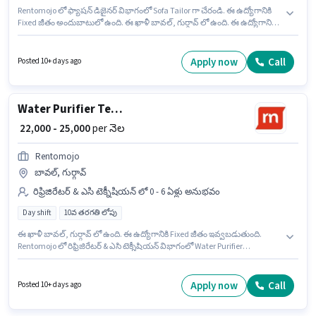
Rentomojo లో ఫ్యాషన్ డిజైనర్ విభాగంలో Sofa Tailor గా చేరండి. ఈ ఉద్యోగానికి
Fixed జీతం అందుబాటులో ఉంది. ఈ ఖాళీ బావల్, గుర్గావ్ లో ఉంది. ఈ ఉద్యోగానికి
10వ తరగతి లోపు అర్హత ఉన్న అభ్యర్థులు దరఖాస్తు చేయవచ్చు. ఈ ఉద్యోగం 0 - 6
ఏళ్లు సంవత్సరాల అనుభవం ఉన్న వారికి కోసం అనుకూలంగా ఉంటుంది. మీరు నెలకు
₹25000 వరకు సంపాదించవచ్చు. ఈ ఉద్యోగం Full Time ప్రాతిపదికపై, DAY shift
Apply now
Call
Posted 10+ days ago
మరియు వారానికి 6 days working ఉన్నాయి.
Water Purifier Technician
₹ 22,000 - 25,000
per నెల
Rentomojo
బావల్, గుర్గావ్
రిఫ్రిజిరేటర్ & ఎసి టెక్నీషియన్ లో 0 - 6 ఏళ్లు అనుభవం
Day shift
10వ తరగతి లోపు
ఈ ఖాళీ బావల్, గుర్గావ్ లో ఉంది. ఈ ఉద్యోగానికి Fixed జీతం ఇవ్వబడుతుంది.
Rentomojo లో రిఫ్రిజిరేటర్ & ఎసి టెక్నీషియన్ విభాగంలో Water Purifier
Technician గా చేరండి. ఈ ఉద్యోగానికి 10వ తరగతి లోపు అర్హత ఉన్న అభ్యర్థులు
దరఖాస్తు చేయవచ్చు. ఇది Full Time ఉద్యోగం, ఇందులో DAY shift మరియు వారానికి
6 days working ఉంటాయి. ఈ ఉద్యోగం 0 - 6 ఏళ్లు సంవత్సరాల అనుభవం ఉన్న
Apply now
Call
Posted 10+ days ago
వారికి కోసం, నెల జీతం ₹25000 ఉంటుంది.