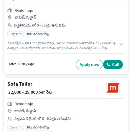
Rentomojo
బావల్, గుర్గావ్
చిత్రకారుడు లో 0 - 6 ఏళ్లు అనుభవం
Day shift
10వ తరగతి లోపు
ఈ ఉద్యోగం Full Time ప్రాతిపదికపై, DAY shift మరియు వారానికి 6 days working
ఉన్నాయి. ఈ ఉద్యోగానికి Fixed జీతం ఇవ్వబడుతుంది. ఈ ఉద్యోగం 0 - 6 ఏళ్లు
సంవత్సరాల అనుభవం ఉన్న వారికి కోసం, నెల జీతం ₹25000 ఉంటుంది. 10వ తరగతి
లోపు అర్హత ఉన్న అభ్యర్థులు ఈ ఉద్యోగానికి అప్లై చేసుకోవచ్చు. ఈ ఉద్యోగం బావల్,
గుర్గావ్ లో ఉంది. Rentomojo చిత్రకారుడు విభాగంలో పెయింటర్ ఉద్యోగానికి
Apply now
Call
Posted 10+ days ago
క్రియాశీలకంగా నియామకం జరుగుతోంది.
Sofa Tailor
₹ 22,000 - 25,000
per నెల
Rentomojo
బావల్, గుర్గావ్
ఫ్యాషన్ డిజైనర్ లో 0 - 6 ఏళ్లు అనుభవం
Day shift
10వ తరగతి లోపు