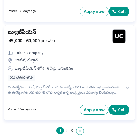
ఉంటుంది. Skv India తయారీ విభాగంలో Carpenter Supervisor ఉద్యోగానికి
క్రియాశీలకంగా నియామకం జరుగుతోంది. ఈ ఉద్యోగం Full Time ప్రాతిపదికపై, DAY
Apply now
Call
Posted 10+ days ago
shift మరియు వారానికి 6 days working ఉన్నాయి.
బ్యూటీషియన్
₹ 45,000 - 60,000
per నెల
Urban Company
బావల్, గుర్గావ్
బ్యూటీషియన్ లో 0 - 6 ఏళ్లు అనుభవం
10వ తరగతి లోపు
ఈ ఉద్యోగం బావల్, గుర్గావ్ లో ఉంది. ఈ ఉద్యోగానికి Fixed జీతం ఇవ్వబడుతుంది.
ఈ ఉద్యోగానికి 10వ తరగతి లోపు అర్హత ఉన్న అభ్యర్థులు దరఖాస్తు చేయవచ్చు.
Urban Company లో బ్యూటీషియన్ విభాగంలో బ్యూటీషియన్ గా చేరండి. ఈ
ఉద్యోగం 0 - 6 ఏళ్లు సంవత్సరాల అనుభవం ఉన్న వారికి కోసం అనుకూలంగా
ఉంటుంది. మీరు నెలకు ₹60000 వరకు సంపాదించవచ్చు.
Apply now
Call
Posted 10+ days ago
1
2
3