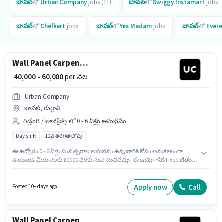
బావల్
లో
Urban Company
jobs (11)
బావల్
లో
Swiggy Instamart
jobs
బావల్
లో
Chefkart
jobs
బావల్
లో
Yes Madam
jobs
బావల్
లో
Evere
Wall Panel Carpenter
₹ 40,000 - 60,000
per నెల
Urban Company
బావల్, గుర్గావ్
గిడ్డంగి / లాజిస్టిక్స్ లో 0 - 6 ఏళ్లు అనుభవం
Day shift
10వ తరగతి లోపు
ఈ ఉద్యోగం 0 - 6 ఏళ్లు సంవత్సరాల అనుభవం ఉన్న వారికి కోసం అనుకూలంగా
ఉంటుంది. మీరు నెలకు ₹60000 వరకు సంపాదించవచ్చు. ఈ ఉద్యోగానికి Fixed జీతం
ఇవ్వబడుతుంది. ఈ ఉద్యోగం Full Time ప్రాతిపదికపై, DAY shift మరియు వారానికి 6
days working ఉన్నాయి. ఈ ఉద్యోగానికి 10వ తరగతి లోపు అర్హత ఉన్న అభ్యర్థులు
దరఖాస్తు చేయవచ్చు. ఈ ఖాళీ బావల్, గుర్గావ్ లో ఉంది. Urban Company లో
Apply now
Call
Posted 10+ days ago
గిడ్డంగి / లాజిస్టిక్స్ విభాగంలో Wall Panel Carpenter గా చేరండి.
Wall Panel Carpenter