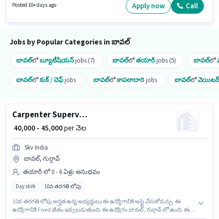
గుర్గావ్ లో ఉంది. Yes Madam బ్యూటీషియన్ విభాగంలో బ్యూటీషియన్ ఉద్యోగానికి
Apply now
Call
Posted 10+ days ago
క్రియాశీలకంగా నియామకం జరుగుతోంది.
Jobs by Popular Categories in బావల్
బావల్
లో
బ్యూటీషియన్
jobs (7)
బావల్
లో
తయారీ
jobs (5)
బావల్
లో
బావల్
లో
కుక్ / చెఫ్
jobs
బావల్
లో
కాపలాదారి
jobs
బావల్
లో
వెయిటర్ / 
Carpenter Supervisor
₹ 40,000 - 45,000
per నెల
Skv India
బావల్, గుర్గావ్
తయారీ లో 0 - 6 ఏళ్లు అనుభవం
Day shift
10వ తరగతి లోపు
10వ తరగతి లోపు అర్హత ఉన్న అభ్యర్థులు ఈ ఉద్యోగానికి అప్లై చేసుకోవచ్చు. ఈ
ఉద్యోగానికి Fixed జీతం ఇవ్వబడుతుంది. ఈ ఉద్యోగం బావల్, గుర్గావ్ లో ఉంది. ఈ
ఉద్యోగం 0 - 6 ఏళ్లు సంవత్సరాల అనుభవం ఉన్న వారికి కోసం, నెల జీతం ₹45000