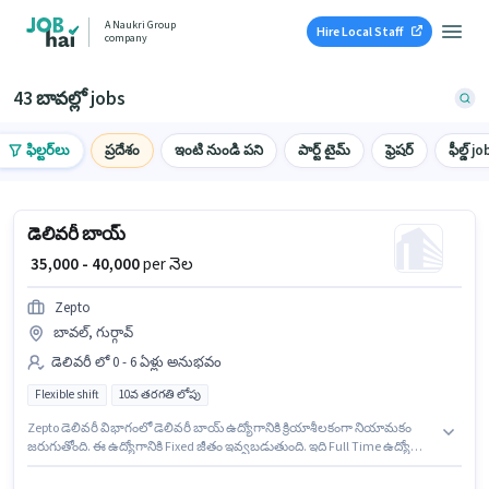
A Naukri Group
Hire Local Staff
company
43 బావల్లో jobs
ఫిల్టర్‌లు
ప్రదేశం
ఇంటి నుండి పని
పార్ట్ టైమ్
ఫ్రెషర్
ఫీల్డ్ jo
డెలివరీ బాయ్
₹ 35,000 - 40,000
per నెల
Zepto
బావల్, గుర్గావ్
డెలివరీ లో 0 - 6 ఏళ్లు అనుభవం
Flexible shift
10వ తరగతి లోపు
Zepto డెలివరీ విభాగంలో డెలివరీ బాయ్ ఉద్యోగానికి క్రియాశీలకంగా నియామకం
జరుగుతోంది. ఈ ఉద్యోగానికి Fixed జీతం ఇవ్వబడుతుంది. ఇది Full Time ఉద్యోగం,
ఇందులో FLEXIBLE shift మరియు వారానికి 6 days working ఉంటాయి. ఈ ఖాళీ
బావల్, గుర్గావ్ లో ఉంది. 10వ తరగతి లోపు అర్హత ఉన్న అభ్యర్థులు ఈ ఉద్యోగానికి