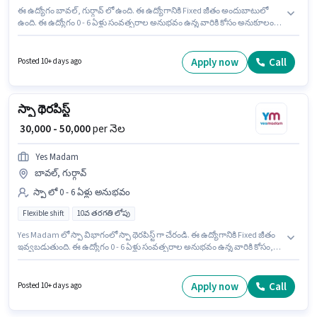
ఈ ఉద్యోగం బావల్, గుర్గావ్ లో ఉంది. ఈ ఉద్యోగానికి Fixed జీతం అందుబాటులో
ఉంది. ఈ ఉద్యోగం 0 - 6 ఏళ్లు సంవత్సరాల అనుభవం ఉన్న వారికి కోసం అనుకూలంగా
ఉంటుంది. మీరు నెలకు ₹60000 వరకు సంపాదించవచ్చు. ఈ ఉద్యోగానికి 10వ తరగతి
లోపు అర్హత ఉన్న అభ్యర్థులు దరఖాస్తు చేయవచ్చు. Urban Company హౌస్ కీపింగ్
విభాగంలో Wall Panel Carpenter ఉద్యోగానికి క్రియాశీలకంగా నియామకం
Apply now
Call
Posted 10+ days ago
జరుగుతోంది. ఈ ఉద్యోగం Full Time ప్రాతిపదికపై, DAY shift మరియు వారానికి 6
days working ఉన్నాయి.
స్పా థెరపిస్ట్
₹ 30,000 - 50,000
per నెల
Yes Madam
బావల్, గుర్గావ్
స్పా లో 0 - 6 ఏళ్లు అనుభవం
Flexible shift
10వ తరగతి లోపు
Yes Madam లో స్పా విభాగంలో స్పా థెరపిస్ట్ గా చేరండి. ఈ ఉద్యోగానికి Fixed జీతం
ఇవ్వబడుతుంది. ఈ ఉద్యోగం 0 - 6 ఏళ్లు సంవత్సరాల అనుభవం ఉన్న వారికి కోసం,
నెల జీతం ₹50000 ఉంటుంది. ఈ ఉద్యోగం బావల్, గుర్గావ్ లో ఉంది. 10వ తరగతి లోపు
అర్హత ఉన్న అభ్యర్థులు ఈ ఉద్యోగానికి అప్లై చేసుకోవచ్చు. ఇది Full Time ఉద్యోగం,
ఇందులో FLEXIBLE shift మరియు వారానికి 5 days working ఉంటాయి.
Apply now
Call
Posted 10+ days ago