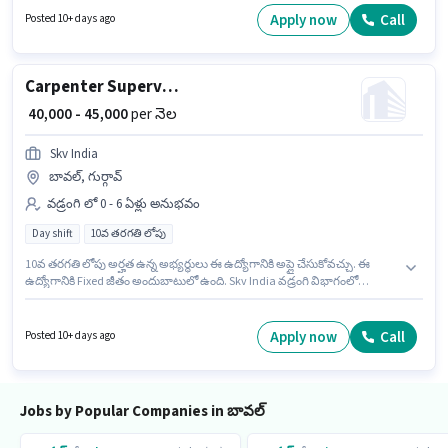
ఇందులో DAY shift మరియు వారానికి 6 days working ఉంటాయి. Urban
Apply now
Call
Posted 10+ days ago
Company బ్యూటీషియన్ విభాగంలో Beautician (Home Services) ఉద్యోగానికి
క్రియాశీలకంగా నియామకం జరుగుతోంది.
Carpenter Supervisor
₹ 40,000 - 45,000
per నెల
Skv India
బావల్, గుర్గావ్
వడ్రంగి లో 0 - 6 ఏళ్లు అనుభవం
Day shift
10వ తరగతి లోపు
10వ తరగతి లోపు అర్హత ఉన్న అభ్యర్థులు ఈ ఉద్యోగానికి అప్లై చేసుకోవచ్చు. ఈ
ఉద్యోగానికి Fixed జీతం అందుబాటులో ఉంది. Skv India వడ్రంగి విభాగంలో
Carpenter Supervisor ఉద్యోగానికి క్రియాశీలకంగా నియామకం జరుగుతోంది. ఈ
ఉద్యోగం Full Time ప్రాతిపదికపై, DAY shift మరియు వారానికి 6 days working
ఉన్నాయి. ఈ ఉద్యోగం బావల్, గుర్గావ్ లో ఉంది. ఈ ఉద్యోగం 0 - 6 ఏళ్లు సంవత్సరాల
Apply now
Call
Posted 10+ days ago
అనుభవం ఉన్న వారికి కోసం అనుకూలంగా ఉంటుంది. మీరు నెలకు ₹45000 వరకు
సంపాదించవచ్చు.
Jobs by Popular Companies in బావల్