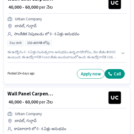
₹ 40,000 - 60,000
per నెల
Urban Company
బావల్, గుర్గావ్
సాంకేతిక నిపుణుడు లో 0 - 6 ఏళ్లు అనుభవం
Day shift
10వ తరగతి లోపు
ఈ ఉద్యోగం 0 - 6 ఏళ్లు సంవత్సరాల అనుభవం ఉన్న వారికి కోసం, నెల జీతం ₹60000
ఉంటుంది. ఈ ఉద్యోగానికి Fixed జీతం అందుబాటులో ఉంది. ఈ ఉద్యోగానికి 10వ
తరగతి లోపు అర్హత ఉన్న అభ్యర్థులు దరఖాస్తు చేయవచ్చు. ఈ ఉద్యోగం బావల్,
గుర్గావ్ లో ఉంది. Urban Company లో సాంకేతిక నిపుణుడు విభాగంలో Wall Panel
Carpenter గా చేరండి. ఇది Full Time ఉద్యోగం, ఇందులో DAY shift మరియు
Apply now
Call
Posted 10+ days ago
వారానికి 6 days working ఉంటాయి.
Wall Panel Carpenter
₹ 40,000 - 60,000
per నెల
Urban Company
బావల్, గుర్గావ్
కాపలాదారి లో 0 - 6 ఏళ్లు అనుభవం