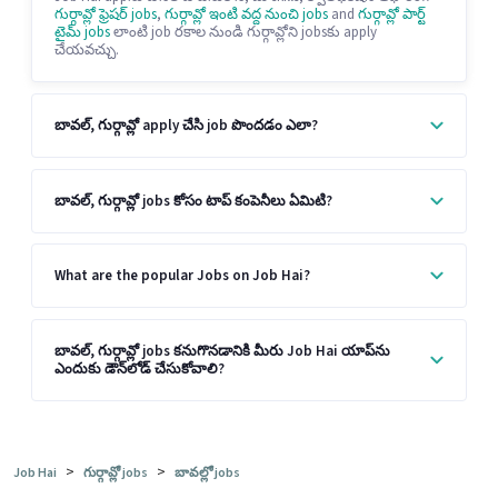
గుర్గావ్లో ఫ్రెషర్ jobs
,
గుర్గావ్లో ఇంటి వద్ద నుంచి jobs
and
గుర్గావ్లో పార్ట్
టైమ్ jobs
లాంటి job రకాల నుండి గుర్గావ్లోని jobsకు apply
చేయవచ్చు.
బావల్, గుర్గావ్లో apply చేసి job పొందడం ఎలా?
బావల్, గుర్గావ్లో jobs కోసం టాప్ కంపెనీలు ఏమిటి?
What are the popular Jobs on Job Hai?
బావల్, గుర్గావ్లో jobs కనుగొనడానికి మీరు Job Hai యాప్‌ను
ఎందుకు డౌన్‌లోడ్ చేసుకోవాలి?
>
>
Job Hai
గుర్గావ్లో jobs
బావల్లో jobs