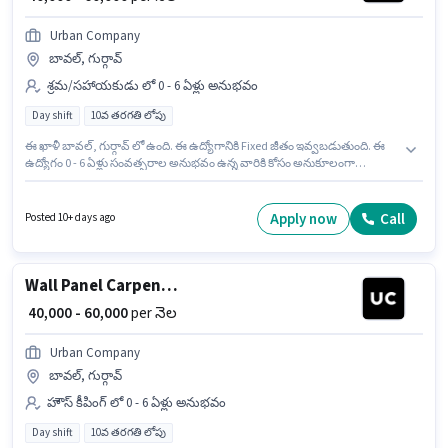
Urban Company
బావల్, గుర్గావ్
శ్రమ/సహాయకుడు లో 0 - 6 ఏళ్లు అనుభవం
Day shift
10వ తరగతి లోపు
ఈ ఖాళీ బావల్, గుర్గావ్ లో ఉంది. ఈ ఉద్యోగానికి Fixed జీతం ఇవ్వబడుతుంది. ఈ
ఉద్యోగం 0 - 6 ఏళ్లు సంవత్సరాల అనుభవం ఉన్న వారికి కోసం అనుకూలంగా
ఉంటుంది. మీరు నెలకు ₹60000 వరకు సంపాదించవచ్చు. ఈ ఉద్యోగం Full Time
ప్రాతిపదికపై, DAY shift మరియు వారానికి 6 days working ఉన్నాయి. ఈ
ఉద్యోగానికి 10వ తరగతి లోపు అర్హత ఉన్న అభ్యర్థులు దరఖాస్తు చేయవచ్చు. Urban
Apply now
Call
Posted 10+ days ago
Company లో శ్రమ/సహాయకుడు విభాగంలో Wall Panel Carpenter గా చేరండి.
Wall Panel Carpenter
₹ 40,000 - 60,000
per నెల
Urban Company
బావల్, గుర్గావ్
హౌస్ కీపింగ్ లో 0 - 6 ఏళ్లు అనుభవం
Day shift
10వ తరగతి లోపు