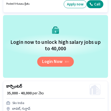
అప్లై చేసుకోవచ్చు. ఈ ఉద్యోగం 0 - 6 ఏళ్లు సంవత్సరాల అనుభవం ఉన్న వారికి కోసం
Apply now
Call
Posted 9 గంటలు క్రితం
అనుకూలంగా ఉంటుంది. మీరు నెలకు ₹40000 వరకు సంపాదించవచ్చు.
Login now to unlock high salary jobs up
to ₹40,000
Login Now
కార్పెంటర్
₹ 35,000 - 40,000
per నెల
Skv India
బావల్, గుర్గావ్