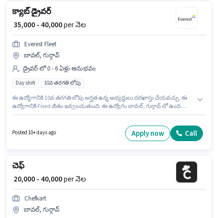
క్యాబ్ డ్రైవర్
₹ 35,000 - 40,000
per నెల
Everest Fleet
బావల్, గుర్గావ్
డ్రైవర్ లో 0 - 6 ఏళ్లు అనుభవం
Day shift
10వ తరగతి లోపు
ఈ ఉద్యోగానికి 10వ తరగతి లోపు అర్హత ఉన్న అభ్యర్థులు దరఖాస్తు చేయవచ్చు. ఈ
ఉద్యోగానికి Fixed జీతం ఇవ్వబడుతుంది. ఈ ఉద్యోగం బావల్, గుర్గావ్ లో ఉంది.
Everest Fleet డ్రైవర్ విభాగంలో క్యాబ్ డ్రైవర్ ఉద్యోగానికి క్రియాశీలకంగా
నియామకం జరుగుతోంది. ఇది Full Time ఉద్యోగం, ఇందులో DAY shift మరియు
వారానికి 6 days working ఉంటాయి. ఈ ఉద్యోగం 0 - 6 ఏళ్లు సంవత్సరాల అనుభవం
Apply now
Call
Posted 10+ days ago
ఉన్న వారికి కోసం, నెల జీతం ₹40000 ఉంటుంది.
చెఫ్
₹ 20,000 - 40,000
per నెల
Chefkart
బావల్, గుర్గావ్