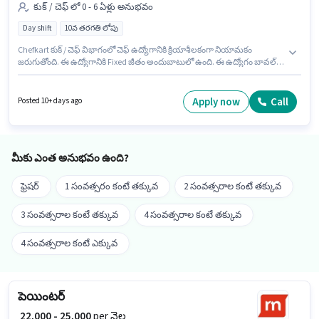
కుక్ / చెఫ్ లో 0 - 6 ఏళ్లు అనుభవం
Day shift
10వ తరగతి లోపు
Chefkart కుక్ / చెఫ్ విభాగంలో చెఫ్ ఉద్యోగానికి క్రియాశీలకంగా నియామకం
జరుగుతోంది. ఈ ఉద్యోగానికి Fixed జీతం అందుబాటులో ఉంది. ఈ ఉద్యోగం బావల్,
గుర్గావ్ లో ఉంది. 10వ తరగతి లోపు అర్హత ఉన్న అభ్యర్థులు ఈ ఉద్యోగానికి అప్లై
చేసుకోవచ్చు. ఈ ఉద్యోగం Full Time ప్రాతిపదికపై, DAY shift మరియు వారానికి 6
days working ఉన్నాయి. ఈ ఉద్యోగం 0 - 6 ఏళ్లు సంవత్సరాల అనుభవం ఉన్న వారికి
Apply now
Call
Posted 10+ days ago
కోసం అనుకూలంగా ఉంటుంది. మీరు నెలకు ₹40000 వరకు సంపాదించవచ్చు.
మీకు ఎంత అనుభవం ఉంది?
ఫ్రెషర్
1 సంవత్సరం కంటే తక్కువ
2 సంవత్సరాల కంటే తక్కువ
3 సంవత్సరాల కంటే తక్కువ
4 సంవత్సరాల కంటే తక్కువ
4 సంవత్సరాల కంటే ఎక్కువ
పెయింటర్
₹ 22,000 - 25,000
per నెల