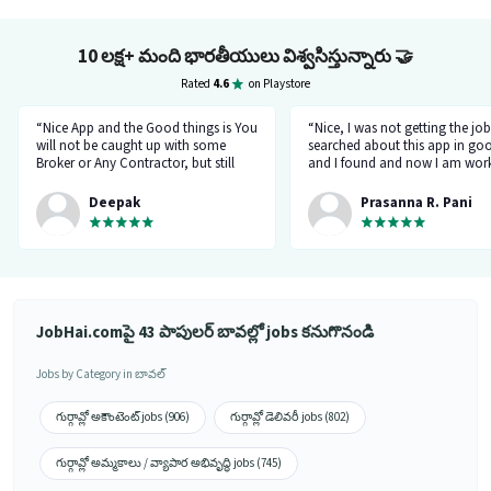
10 లక్ష+ మంది భారతీయులు విశ్వసిస్తున్నారు
🤝
Rated
4.6
on Playstore
“Nice App and the Good things is You
“Nice, I was not getting the job
will not be caught up with some
searched about this app in go
Broker or Any Contractor, but still
and I found and now I am work
keep your eyes open all the time...I
a delivery company through th
got a job and the interview taken by
app.”
Deepak
Prasanna R. Pani
the organisation Itself... Noone will
ask for money or Anything but Have
to be Careful at the time Of
interview... because at the time of
Interviewr from the organization can
ask Some tricky Questions... Good
Luck wish You all the best for your
JobHai.comపై 43 పాపులర్ బావల్లో jobs కనుగొనండి
Future.... 👍”
Jobs by Category in బావల్
గుర్గావ్లో అకౌంటెంట్ jobs (906)
గుర్గావ్లో డెలివరీ jobs (802)
గుర్గావ్లో అమ్మకాలు / వ్యాపార అభివృద్ధి jobs (745)