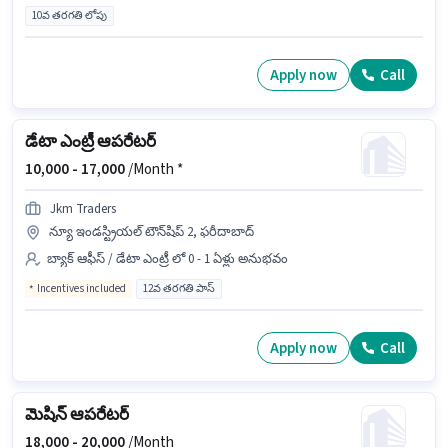
10వ తరగతి లోపు
Apply now
Call
డేటా ఎంట్రీ ఆపరేటర్
10,000 -
17,000
/Month *
Jkm Traders
న్యూ ఇండస్ట్రియల్ టౌన్‌షిప్ 2, ఫరీదాబాద్
బ్యాక్ ఆఫీస్ / డేటా ఎంట్రీ లో 0 - 1 ఏళ్లు అనుభవం
Incentives included
12వ తరగతి పాస్
Apply now
Call
మెషిన్ ఆపరేటర్
18,000 -
20,000
/Month