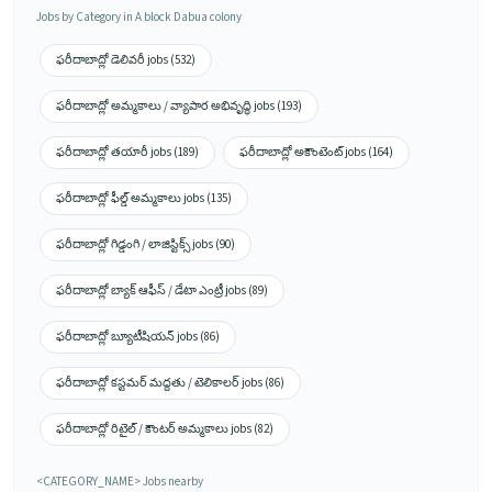
Jobs by Category in A block Dabua colony
ఫరీదాబాద్లో డెలివరీ jobs (532)
ఫరీదాబాద్లో అమ్మకాలు / వ్యాపార అభివృద్ధి jobs (193)
ఫరీదాబాద్లో తయారీ jobs (189)
ఫరీదాబాద్లో అకౌంటెంట్ jobs (164)
ఫరీదాబాద్లో ఫీల్డ్ అమ్మకాలు jobs (135)
ఫరీదాబాద్లో గిడ్డంగి / లాజిస్టిక్స్ jobs (90)
ఫరీదాబాద్లో బ్యాక్ ఆఫీస్ / డేటా ఎంట్రీ jobs (89)
ఫరీదాబాద్లో బ్యూటీషియన్ jobs (86)
ఫరీదాబాద్లో కస్టమర్ మద్దతు / టెలికాలర్ jobs (86)
ఫరీదాబాద్లో రిటైల్ / కౌంటర్ అమ్మకాలు jobs (82)
<CATEGORY_NAME> Jobs nearby