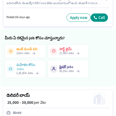
జరుగుతోంది. ఈ ఉద్యోగానికి Fixed జీతం అందుబాటులో ఉంది. ఈ ఖాళీ A block
Dabua colony, ఫరీదాబాద్ లో ఉంది. ఈ ఉద్యోగంలో అదనపు ప్రయోజనాలు Meal
ఉన్నాయి. 10వ తరగతి లోపు అర్హత ఉన్న అభ్యర్థులు ఈ ఉద్యోగానికి అప్లై
చేసుకోవచ్చు. ఈ ఉద్యోగానికి ముఖ్యమైన డాక్యుమెంట్లు PAN Card, Aadhar Card,
Apply now
Call
Posted 10+ days ago
2-Wheeler Driving Licence, Bank Account అవసరం.
మీరు ఏ రకమైన job కోసం చూస్తున్నారు?
ఇంటి నుండి పని
పార్ట్ టైమ్
2,611
+
Jobs
27,392
+
Jobs
మహిళల కోసం
ఫ్రెషర్ jobs
Jobs
16,151
+
Jobs
1,20,203
+
Jobs
డెలివరీ బాయ్
₹ 25,000 - 30,000
per నెల
Blinkit