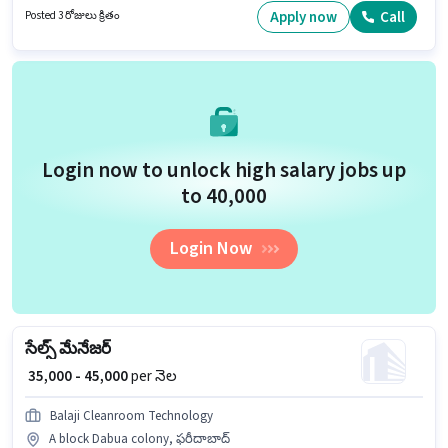
- 6+ ఏళ్లు సంవత్సరాల అనుభవం ఉన్న వారికి కోసం అనుకూలంగా ఉంటుంది. మీరు
Apply now
Call
Posted 3 రోజులు క్రితం
నెలకు ₹40000 వరకు సంపాదించవచ్చు. 10వ తరగతి లోపు అర్హత ఉన్న అభ్యర్థులు ఈ
ఉద్యోగానికి అప్లై చేసుకోవచ్చు.
Login now to unlock high salary jobs up
to ₹40,000
Login Now
సేల్స్ మేనేజర్
₹ 35,000 - 45,000
per నెల
Balaji Cleanroom Technology
A block Dabua colony, ఫరీదాబాద్