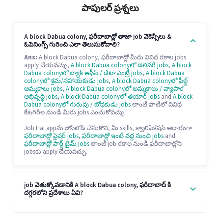
పాపులర్ ప్రశ్నలు
A block Dabua colony, ఫరీదాబాద్లో తాజా job వెకెన్సీలు &
ఓపెనింగ్స్ గురించి ఎలా తెలుసుకోవాలి?
Ans:
A block Dabua colony, ఫరీదాబాద్లో మీరు వివిధ రకాల jobs
apply చేయవచ్చు,
A block Dabua colonyలో డెలివరీ jobs
,
A block
Dabua colonyలో బ్యాక్ ఆఫీస్ / డేటా ఎంట్రీ jobs
,
A block Dabua
colonyలో శ్రమ/సహాయకుడు jobs
,
A block Dabua colonyలో ఫీల్డ్
అమ్మకాలు jobs
,
A block Dabua colonyలో అమ్మకాలు / వ్యాపార
అభివృద్ధి jobs
,
A block Dabua colonyలో తయారీ jobs
and
A block
Dabua colonyలో గురువు / బోధకుడు jobs
లాంటి వాటిలో వివిధ
కేటగిరీల నుండి మీరు jobs ఎంచుకోవచ్చు.
Job Hai appను డౌన్‌లోడ్ చేసుకొని, మీ skills, క్వాలిఫికేషన్ ఆధారంగా
ఫరీదాబాద్లో ఫ్రెషర్ jobs
,
ఫరీదాబాద్లో ఇంటి వద్ద నుంచి jobs
and
ఫరీదాబాద్లో పార్ట్ టైమ్ jobs
లాంటి job రకాల నుండి ఫరీదాబాద్లోని
jobsకు apply చేయవచ్చు.
job వెతుక్కోవడానికి A block Dabua colony, ఫరీదాబాద్ కి
దగ్గరలోని ప్రదేశాలు ఏవి?