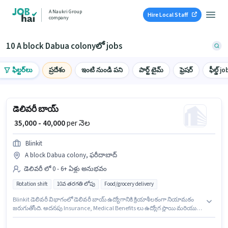
A Naukri Group
Hire Local Staff
company
10 A block Dabua colonyలో jobs
ఫిల్టర్‌లు
ప్రదేశం
ఇంటి నుండి పని
పార్ట్ టైమ్
ఫ్రెషర్
ఫీల్డ్ jo
డెలివరీ బాయ్
₹ 35,000 - 40,000
per నెల
Blinkit
A block Dabua colony, ఫరీదాబాద్
డెలివరీ లో 0 - 6+ ఏళ్లు అనుభవం
Rotation shift
10వ తరగతి లోపు
Food/grocery delivery
Blinkit డెలివరీ విభాగంలో డెలివరీ బాయ్ ఉద్యోగానికి క్రియాశీలకంగా నియామకం
జరుగుతోంది. అదనపు Insurance, Medical Benefits లు ఉద్యోగ స్థాయి మరియు
కంపెనీ పాలసీలపై ఆధారపడి ఇప్పించబడతాయి. ఈ ఖాళీ A block Dabua colony,
ఫరీదాబాద్ లో ఉంది. ఈ ఉద్యోగానికి Fixed జీతం అందుబాటులో ఉంది. ఈ ఉద్యోగం 0