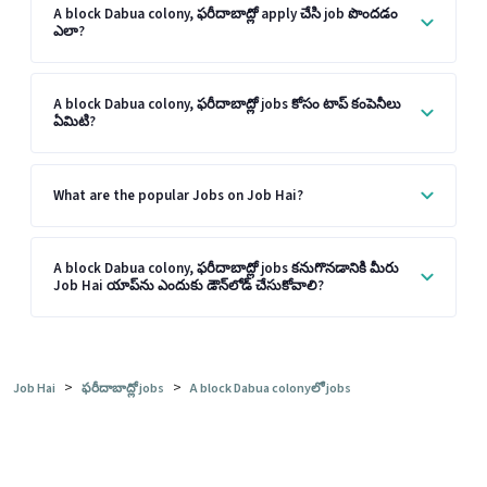
A block Dabua colony, ఫరీదాబాద్లో apply చేసి job పొందడం
ఎలా?
A block Dabua colony, ఫరీదాబాద్లో jobs కోసం టాప్ కంపెనీలు
ఏమిటి?
What are the popular Jobs on Job Hai?
A block Dabua colony, ఫరీదాబాద్లో jobs కనుగొనడానికి మీరు
Job Hai యాప్‌ను ఎందుకు డౌన్‌లోడ్ చేసుకోవాలి?
>
>
Job Hai
ఫరీదాబాద్లో jobs
A block Dabua colonyలో jobs