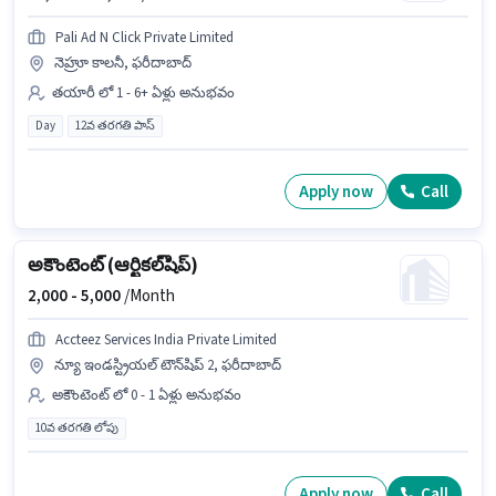
Pali Ad N Click Private Limited
నెహ్రూ కాలనీ, ఫరీదాబాద్
తయారీ లో 1 - 6+ ఏళ్లు అనుభవం
Day
12వ తరగతి పాస్
Apply now
Call
అకౌంటెంట్ (ఆర్టికల్‌షిప్)
2,000 -
5,000
/Month
Accteez Services India Private Limited
న్యూ ఇండస్ట్రియల్ టౌన్‌షిప్ 2, ఫరీదాబాద్
అకౌంటెంట్ లో 0 - 1 ఏళ్లు అనుభవం
10వ తరగతి లోపు
Apply now
Call