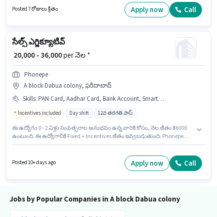
దరఖాస్తుదారులు కనీసం గ్రాడ్యుయేట్ డిగ్రీ లేదా సర్టిఫికెట్ కలిగి ఉండాలి. ఈ
Apply now
Call
Posted 7 రోజులు క్రితం
ఉద్యోగానికి Bike, Smartphone కలిగి ఉండటం ముఖ్యం.
సేల్స్ ఎగ్జిక్యూటివ్
₹ 20,000 - 36,000
per నెల *
Phonepe
A block Dabua colony, ఫరీదాబాద్
Skills
:
PAN Card, Aadhar Card, Bank Account, Smartphone, Bike
Incentives included
Day shift
12వ తరగతి పాస్
ఈ ఉద్యోగం 0 - 2 ఏళ్లు సంవత్సరాల అనుభవం ఉన్న వారికి కోసం, నెల జీతం ₹36000
ఉంటుంది. ఈ ఉద్యోగానికి Fixed + Incentives జీతం ఇవ్వబడుతుంది. Phonepe
కస్టమర్ మద్దతు / టెలికాలర్ విభాగంలో సేల్స్ ఎగ్జిక్యూటివ్ ఉద్యోగానికి క్రియాశీలకంగా
నియామకం జరుగుతోంది. ఈ ఉద్యోగానికి దరఖాస్తు చేయాలనుకునే అభ్యర్థి వద్ద Bike,
Smartphone ఉండాలి. ఇది Full Time ఉద్యోగం, ఇందులో DAY shift మరియు
Apply now
Call
Posted 10+ days ago
వారానికి 6 days working ఉంటాయి. ఈ ఉద్యోగానికి ముఖ్యమైన డాక్యుమెంట్లు PAN
Card, Aadhar Card, Bank Account అవసరం.
Jobs by Popular Companies in A block Dabua colony