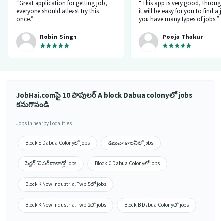
“Great application for getting job,
“This app is very good, throug
everyone should atleast try this
it will be easy for you to find a 
once.”
you have many types of jobs.”
Robin Singh
Pooja Thakur
JobHai.comపై 10 పాపులర్ A block Dabua colonyలో jobs
కనుగొనండి
Jobs in nearby Localities
Block E Dabua Colonyలో jobs
డబువా కాలనీలో jobs
సెక్టర్ 50 ఫరీదాబాద్లో jobs
Block C Dabua Colonyలో jobs
Block K New Industrial Twp 5లో jobs
Block K New Industrial Twp 2లో jobs
Block B Dabua Colonyలో jobs