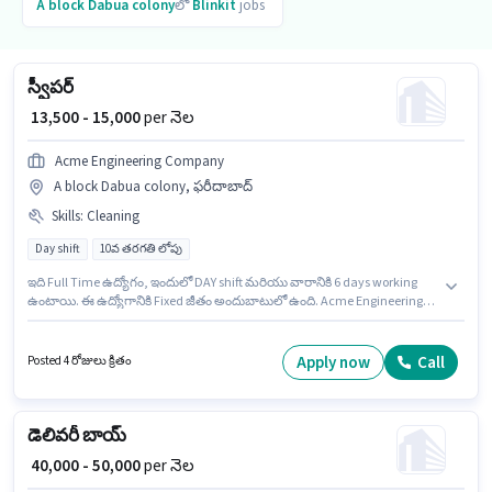
A block Dabua colony
లో
Blinkit
jobs
స్వీపర్
₹ 13,500 - 15,000
per నెల
Acme Engineering Company
A block Dabua colony, ఫరీదాబాద్
Skills
:
Cleaning
Day shift
10వ తరగతి లోపు
ఇది Full Time ఉద్యోగం, ఇందులో DAY shift మరియు వారానికి 6 days working
ఉంటాయి. ఈ ఉద్యోగానికి Fixed జీతం అందుబాటులో ఉంది. Acme Engineering
Company లో శ్రమ/సహాయకుడు విభాగంలో స్వీపర్ గా చేరండి. ఈ ఉద్యోగానికి
అభ్యర్థి వద్ద Cleaning ఉండాలి. ఈ ఖాళీ A block Dabua colony, ఫరీదాబాద్ లో
ఉంది. ఈ ఉద్యోగం 0 - 1 ఏళ్లు సంవత్సరాల అనుభవం ఉన్న వారికి కోసం అనుకూలంగా
Apply now
Call
Posted 4 రోజులు క్రితం
ఉంటుంది. మీరు నెలకు ₹15000 వరకు సంపాదించవచ్చు.
డెలివరీ బాయ్
₹ 40,000 - 50,000
per నెల