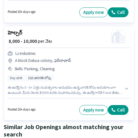
డాక్యుమెంట్లు PAN Card, Aadhar Card, 2-Wheeler Driving Licence, Bank
Account అవసరం. Munitindia ఫీల్డ్ అమ్మకాలు విభాగంలో ఫీల్డ్ కోఆర్డినేటర్
ఉద్యోగానికి క్రియాశీలకంగా నియామకం జరుగుతోంది. ఈ ఉద్యోగానికి అభ్యర్థి వద్ద
Apply now
Call
Posted 10+ days ago
Lead Generation ఉండాలి. ఈ ఉద్యోగం A block Dabua colony, ఫరీదాబాద్ లో
ఉంది. ఈ ఉద్యోగానికి Fixed జీతం ఇవ్వబడుతుంది.
హెల్పర్
₹ 8,000 - 10,000
per నెల
Ls Industries
A block Dabua colony, ఫరీదాబాద్
Skills
:
Packing, Cleaning
Day shift
10వ తరగతి లోపు
ఈ ఉద్యోగం 0 - 6+ ఏళ్లు సంవత్సరాల అనుభవం ఉన్న వారికి కోసం అనుకూలంగా
ఉంటుంది. మీరు నెలకు ₹10000 వరకు సంపాదించవచ్చు. ఈ ఉద్యోగానికి Fixed జీతం
ఇవ్వబడుతుంది. 10వ తరగతి లోపు అర్హత ఉన్న అభ్యర్థులు ఈ ఉద్యోగానికి అప్లై
చేసుకోవచ్చు. అదనపు PF లు ఉద్యోగ స్థాయి మరియు కంపెనీ పాలసీలపై ఆధారపడి
ఇప్పించబడతాయి. ఈ ఖాళీ A block Dabua colony, ఫరీదాబాద్ లో ఉంది. ఈ
Apply now
Call
Posted 10+ days ago
ఉద్యోగానికి అభ్యర్థి వద్ద Packing, Cleaning ఉండాలి.
Similar Job Openings almost matching your
search