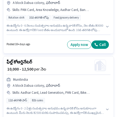
A block Dabua colony, ఫరీదాబాద్
Skills
:
PAN Card, Area Knowledge, Aadhar Card, Bank Account, Bike, Smartphone, Cycle
Rotation shift
10వ తరగతి లోపు
Food/grocery delivery
ఈ ఉద్యోగం 0 - 6 నెలలు సంవత్సరాల అనుభవం ఉన్న వారికి కోసం, నెల జీతం ₹30000
ఉంటుంది. ఈ ఉద్యోగానికి Fixed జీతం అందుబాటులో ఉంది. 10వ తరగతి లోపు
అర్హత ఉన్న అభ్యర్థులు ఈ ఉద్యోగానికి అప్లై చేసుకోవచ్చు. ఈ ఉద్యోగానికి Bike,
Smartphone, Cycle కలిగి ఉండటం ముఖ్యం. ఈ ఉద్యోగం A block Dabua
colony, ఫరీదాబాద్ లో ఉంది. ఈ ఉద్యోగంలో అదనపు ప్రయోజనాలు Medical
Apply now
Call
Posted 10+ days ago
Benefits ఉన్నాయి.
ఫీల్డ్ కోఆర్డినేటర్
₹ 10,000 - 12,500
per నెల
Munitindia
A block Dabua colony, ఫరీదాబాద్
Skills
:
Aadhar Card, Lead Generation, PAN Card, Bike, 2-Wheeler Driving Licence, Bank Account, Smartphone
12వ తరగతి పాస్
B2b sales
ఈ ఉద్యోగం 0 - 2 ఏళ్లు సంవత్సరాల అనుభవం ఉన్న వారికి కోసం అనుకూలంగా
ఉంటుంది. మీరు నెలకు ₹12500 వరకు సంపాదించవచ్చు. ఈ ఉద్యోగానికి ముఖ్యమైన