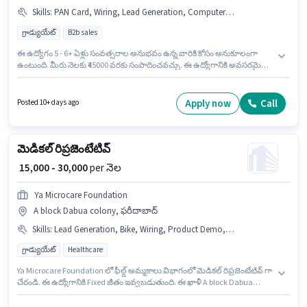
Skills
:
PAN Card, Wiring, Lead Generation, Computer Knowledge, MS Excel, Bank Account, Aadhar Card, 2-Wheeler Driving Licence
గ్రాడ్యుయేట్
B2b sales
ఈ ఉద్యోగం 5 - 6+ ఏళ్లు సంవత్సరాల అనుభవం ఉన్న వారికి కోసం అనుకూలంగా
ఉంటుంది. మీరు నెలకు ₹45000 వరకు సంపాదించవచ్చు. ఈ ఉద్యోగానికి అవసరమైన
డాక్యుమెంట్లు PAN Card, Aadhar Card, 2-Wheeler Driving Licence, Bank
Account కలిగి ఉండాలి. ఈ ఖాళీ A block Dabua colony, ఫరీదాబాద్ లో ఉంది. ఈ
ఉద్యోగానికి అభ్యర్థి వద్ద Computer Knowledge, Lead Generation, MS Excel,
Apply now
Call
Posted 10+ days ago
Wiring ఉండాలి. దరఖాస్తుదారులు కనీసం గ్రాడ్యుయేట్ డిగ్రీ లేదా సర్టిఫికెట్ కలిగి
ఉండాలి. ఈ ఉద్యోగానికి Fixed జీతం ఇవ్వబడుతుంది.
మెడికల్ రిప్రజెంటేటివ్
₹ 15,000 - 30,000
per నెల
Ya Microcare Foundation
A block Dabua colony, ఫరీదాబాద్
Skills
:
Lead Generation, Bike, Wiring, Product Demo, Area Knowledge, Smartphone, CRM Software
గ్రాడ్యుయేట్
Healthcare
Ya Microcare Foundation లో ఫీల్డ్ అమ్మకాలు విభాగంలో మెడికల్ రిప్రజెంటేటివ్ గా
చేరండి. ఈ ఉద్యోగానికి Fixed జీతం ఇవ్వబడుతుంది. ఈ ఖాళీ A block Dabua
colony, ఫరీదాబాద్ లో ఉంది. ఈ ఉద్యోగానికి అభ్యర్థి వద్ద Lead Generation,
Product Demo, Wiring, Area Knowledge, CRM Software ఉండాలి.