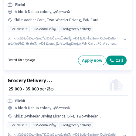
Blinkit
A block Dabua colony, ఫరీదాబాద్
Skills
:
Aadhar Card, Two-Wheeler Driving, PAN Card, RC, Smartphone, Bike, Bank Account, Cycle
Flexible shift
10వ తరగతి లోపు
Food/grocery delivery
Blinkit డెలివరీ విభాగంలో డెలివరీ బాయ్ ఉద్యోగానికి క్రియాశీలకంగా నియామకం
జరుగుతోంది. ఈ ఉద్యోగానికి ముఖ్యమైన డాక్యుమెంట్లు PAN Card, RC, Aadhar
Card, Bank Account అవసరం. ఈ ఉద్యోగం 0 - 2 ఏళ్లు సంవత్సరాల అనుభవం
ఉన్న వారికి కోసం, నెల జీతం ₹50000 ఉంటుంది. ఈ ఉద్యోగానికి దరఖాస్తు
చేయాలనుకునే అభ్యర్థి వద్ద Bike, Smartphone, Cycle ఉండాలి. ఈ ఉద్యోగం A
Apply now
Call
Posted 10+ days ago
block Dabua colony, ఫరీదాబాద్ లో ఉంది. ఈ ఉద్యోగానికి అభ్యర్థి వద్ద Two-
Wheeler Driving ఉండాలి.
Grocery Delivery Boy
₹ 25,000 - 35,000
per నెల
Blinkit
A block Dabua colony, ఫరీదాబాద్
Skills
:
2-Wheeler Driving Licence, Bike, Two-Wheeler Driving, Bank Account, PAN Card, Aadhar Card
Flexible shift
10వ తరగతి లోపు
Food/grocery delivery
Blinkit డెలివరీ విభాగంలో డెలివరీ బాయ్ ఉద్యోగానికి క్రియాశీలకంగా నియామకం