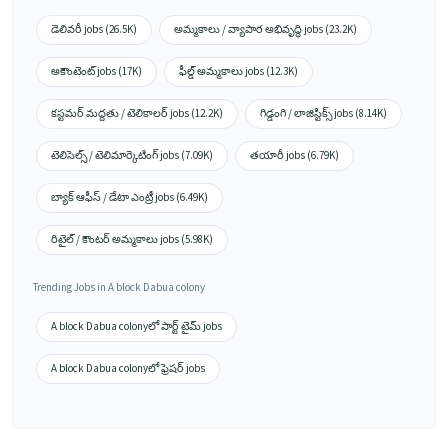
డెలివరీ jobs (26.5K)
అమ్మకాలు / వ్యాపార అభివృద్ధి jobs (23.2K)
అకౌంటెంట్ jobs (17K)
ఫీల్డ్ అమ్మకాలు jobs (12.3K)
కస్టమర్ మద్దతు / టెలికాలర్ jobs (12.2K)
గిడ్డంగి / లాజిస్టిక్స్ jobs (8.14K)
టెలిసెల్స్ / టెలిమార్కెటింగ్ jobs (7.09K)
తయారీ jobs (6.79K)
బ్యాక్ ఆఫీస్ / డేటా ఎంట్రీ jobs (6.49K)
రిటైల్ / కౌంటర్ అమ్మకాలు jobs (5.98K)
Trending Jobs in A block Dabua colony
A block Dabua colonyలో పార్ట్ టైమ్ jobs
A block Dabua colonyలో ఫ్రెషర్ jobs