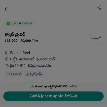
క్యాబ్ డ్రైవర్
35,000 - 40,000
/నెల
Everest Fleet
ఓల్డ్ ఘజియాబాద్, ఘజియాబాద్
డ్రైవర్ లో 0 - 6 ఏళ్లు అనుభవం
90 ఓపెనింగ్
ఫుల్ టైమ్
ఈ జాబ్ ఇక అప్లికేషన్ తీసుకోవడం లేదు
ఏకరీతి jobsకు Apply చేయండి