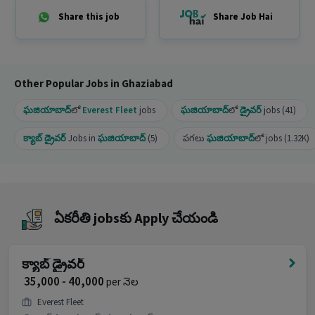
ఈ job అన్ని genders కు అందుబాటులో ఉందా?
Share this job
Share Job Hai
Ans :
అవును, ఈ job పురుషులు మరియు మహిళలు
ఇద్దరికీ అందుబాటులో ఉంది.
ఈ job ఎక్కడ ఉంది?
Other Popular Jobs in Ghaziabad
Ans :
ఈ job Old Ghaziabad, Ghaziabad లో ఉంది.
ఘజియాబాద్
లో
Everest Fleet
jobs
ఘజియాబాద్
లో
డ్రైవర్
jobs (41)
ఈ Cab Driver job కు apply ఎందుకు చేయాలి?
క్యాబ్ డ్రైవర్
Jobs in
ఘజియాబాద్
(5)
పగలు
ఘజియాబాద్
లో jobs (1.32K)
Ans :
ఈ job కు ₹35,000-₹40,000 నెలకు జీతం ఉంది, ఇది
ఒక Full Time అవకాశం మరియు 90 openings
ఉన్నాయి.
అభ్యర్థులు మరింత సమాచారం కోసం HRకు call చేయవచ్చు.
ఏకరీతి jobsకు Apply చేయండి
క్యాబ్ డ్రైవర్
₹ 35,000 - 40,000
per నెల
Everest Fleet