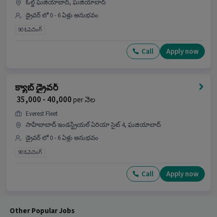
ఓల్డ్ ఘజియాబాద్, ఘజియాబాద్
డ్రైవర్ లో 0 - 6 ఏళ్లు అనుభవం
90 ఓపెనింగ్
Call
Apply now
క్యాబ్ డ్రైవర్
₹ 35,000 - 40,000
per నెల
Everest Fleet
సాహిబాబాద్ ఇండస్ట్రియల్ ఏరియా సైట్ 4, ఘజియాబాద్
డ్రైవర్ లో 0 - 6 ఏళ్లు అనుభవం
90 ఓపెనింగ్
Call
Apply now
Other Popular Jobs