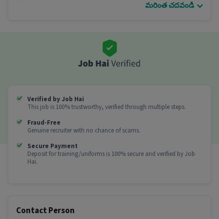
Why Drive with Everest Fleet
మరింత చదవండి
Earn up to Rs. 40,000/month
Referral bonus Rs. 5,000
Weekly payouts & benefits
Free repair & maintenance
Drive up to 200 km on a single charge
Free parking & charging
Dedicated support team
Drivers Required Delhi
Verified by Job Hai
Apply now and drive electric.
This job is 100% trustworthy, verified through multiple steps.
For more details, or call us at 9819143478
Fraud-Free
T&C Apply
Genuine recruiter with no chance of scams.
ఇతర details
Secure Payment
Deposit for training/uniforms is 100% secure and verified by Job
It is a Full Time డ్రైవర్ job for candidates with 0 - 6
Hai.
years of experience.
Cab Driver job గురించి మరింత
fresher లేదా అనుభవం ఉన్న అభ్యర్థులు ఈ job కు
Contact Person
apply చేయవచ్చా?