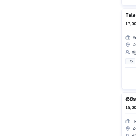
Tele
17,00
V
ఎగ
కస
Day
టెలిక
15,00
T
ఎగ