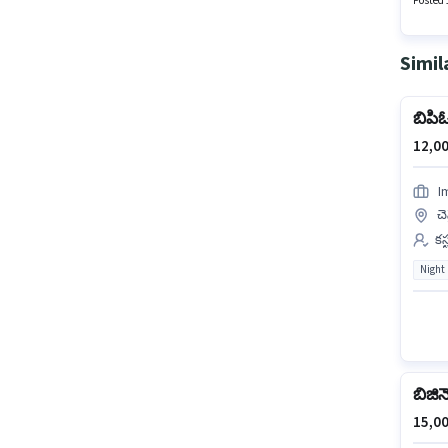
Posted 
Simil
బిపిఓ
12,00
I
చె
కస
Night
బిజినె
15,00