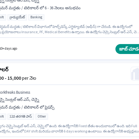
న్నై సెంట్రల్ ఆర్.ఎస్, చెన్నై
్టమర్ మద్దతు / టెలికాలర్ లో 6 - 36 నెలలు అనుభవం
ift
గ్రాడ్యుయేట్
Banking
కస్టమర్ మద్దతు / టెలికాలర్ విభాగంలో హెల్ప్‌డెస్క్ ఎగ్జిక్యూటివ్ (ఆఫీస్) గా చేరండి. ఈ ఉద్యోగంలో
్రయోజనాలు Insurance, PF, Medical Benefits ఉన్నాయి. ఈ ఉద్యోగం చెన్నై సెంట్రల్ ఆర్.ఎస్, చెన్న
. తమిళ్ లో నైపుణ్యం ఉన్నవారికి ప్రాధాన్యత ఇస్తారు. ఇది Full Time ఉద్యోగం, ఇందులో DAY shift
వారానికి 6 days working ఉంటాయి. ఈ ఉద్యోగానికి Fixed జీతం అందుబాటులో ఉంది.
జాబ్ చూడ
10+ days ago
ాలర్
000 - 15,000
per నెల
orkfreaks Business
న్నై సెంట్రల్ ఆర్.ఎస్, చెన్నై
్టమర్ మద్దతు / టెలికాలర్ లో ఫ్రెషర్స్
ift
12వ తరగతి పాస్
Other
గం చెన్నై సెంట్రల్ ఆర్.ఎస్, చెన్నై లో ఉంది. ఈ ఉద్యోగానికి Fixed జీతం అందుబాటులో ఉంది. ఇది Full
ద్యోగం, ఇందులో DAY shift మరియు వారానికి 6 days working ఉంటాయి. ఈ ఉద్యోగానికి అభ్యర్థులు
రిగా 12వ తరగతి పాస్ డిగ్రీ/సర్టిఫికెట్ కలిగి ఉండాలి. Workfreaks Business లో కస్టమర్ మద్దతు /