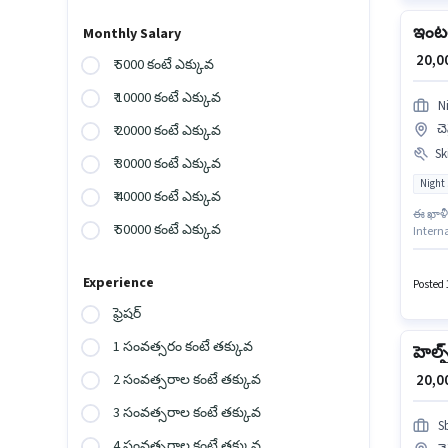
ఇంటర్
Monthly Salary
₹ 20,
₹ 5000 కంటే ఎక్కువ
₹ 10000 కంటే ఎక్కువ
N
చె
₹ 20000 కంటే ఎక్కువ
Ski
₹ 30000 కంటే ఎక్కువ
Night 
₹ 40000 కంటే ఎక్కువ
ఈ ఖాళీ 
₹ 50000 కంటే ఎక్కువ
Intern
వారికి
ఉన్నవార
Experience
workin
Posted 
ఫ్రెషర్
1 సంవత్సరం కంటే తక్కువ
హెల్ప్
₹ 20,
2 సంవత్సరాల కంటే తక్కువ
3 సంవత్సరాల కంటే తక్కువ
S
4 సంవత్సరాల కంటే తక్కువ