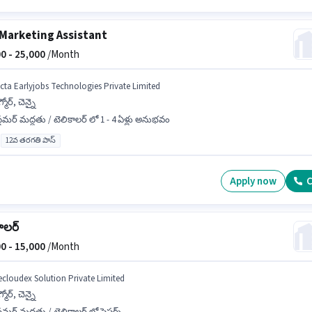
Marketing Assistant
0 -
25,000
/Month
icta Earlyjobs Technologies Private Limited
్మోర్, చెన్నై
్టమర్ మద్దతు / టెలికాలర్ లో 1 - 4 ఏళ్లు అనుభవం
12వ తరగతి పాస్
Apply now
C
ాలర్
0 -
15,000
/Month
ecloudex Solution Private Limited
్మోర్, చెన్నై