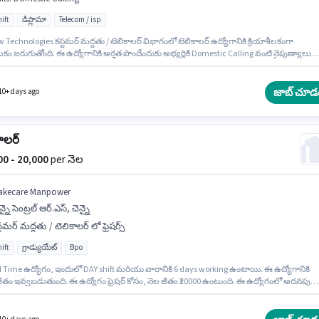
ift
డిప్లొమా
Telecom / isp
Technologies కస్టమర్ మద్దతు / టెలికాలర్ విభాగంలో టెలికాలర్ ఉద్యోగానికి క్రియాశీలకంగా
 జరుగుతోంది. ఈ ఉద్యోగానికి అర్హత పొందేందుకు అభ్యర్థికి Domestic Calling వంటి నైపుణ్యాలు
 ఈ ఖాళీ చెన్నై సెంట్రల్ ఆర్.ఎస్, చెన్నై లో ఉంది. అభ్యర్థి హిందీ, తమిళ్ లో నిపుణుడిగా ఉండాలి. ఈ
నికి అభ్యర్థులు తప్పనిసరిగా డిప్లొమా డిగ్రీ/సర్టిఫికెట్ కలిగి ఉండాలి. ఈ ఉద్యోగంలో అదనపు
నాలు Insurance, PF, Medical Benefits ఉన్నాయి.
జాబ్ చూడ
10+ days ago
ాలర్
000 - 20,000
per నెల
akecare Manpower
న్నై సెంట్రల్ ఆర్.ఎస్, చెన్నై
్టమర్ మద్దతు / టెలికాలర్ లో ఫ్రెషర్స్
ift
గ్రాడ్యుయేట్
Bpo
ll Time ఉద్యోగం, ఇందులో DAY shift మరియు వారానికి 6 days working ఉంటాయి. ఈ ఉద్యోగానికి
జీతం ఇవ్వబడుతుంది. ఈ ఉద్యోగం ఫ్రెషర్ కోసం, నెల జీతం ₹20000 ఉంటుంది. ఈ ఉద్యోగంలో అదనపు
ాలు PF ఉన్నాయి. ఈ ఉద్యోగానికి అభ్యర్థులు తప్పనిసరిగా గ్రాడ్యుయేట్ డిగ్రీ/సర్టిఫికెట్ కలిగి ఉండాలి.
ి హిందీ, తెలుగు లో నిపుణుడిగా ఉండాలి.