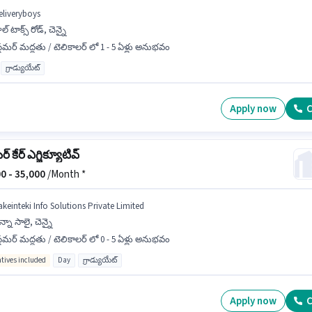
eliveryboys
ల్ టాక్స్ రోడ్, చెన్నై
్టమర్ మద్దతు / టెలికాలర్ లో 1 - 5 ఏళ్లు అనుభవం
గ్రాడ్యుయేట్
Apply now
C
్ కేర్ ఎగ్జిక్యూటివ్
0 -
35,000
/Month *
akeinteki Info Solutions Private Limited
్నా సాలై, చెన్నై
్టమర్ మద్దతు / టెలికాలర్ లో 0 - 5 ఏళ్లు అనుభవం
ntives included
Day
గ్రాడ్యుయేట్
Apply now
C