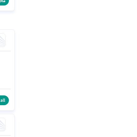
ండి
all