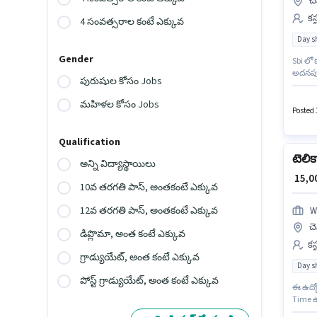
చె
కస
4 సంవత్సరాల కంటే ఎక్కువ
Day sh
Gender
Sbi లో 
అదనపు ప
పురుషుల కోసం Jobs
లో ఉంది
మరియు 
మహిళల కోసం Jobs
Posted 
Qualification
టెలిక
అన్ని విద్యాస్థాయిలు
₹ 15,
10వ తరగతి పాస్, అంతకంటే ఎక్కువ
12వ తరగతి పాస్, అంతకంటే ఎక్కువ
W
చె
డిప్లొమా, అంత కంటే ఎక్కువ
కస
గ్రాడ్యుయేట్, అంత కంటే ఎక్కువ
Day sh
పోస్ట్ గ్రాడ్యుయేట్, అంత కంటే ఎక్కువ
ఈ ఉద్యో
Time ఉ
తప్పనిస