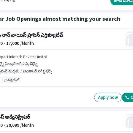
జాబ్ చూడ
10+ days ago
ar Job Openings almost matching your search
 నాన్ వాయిస్ ప్రాసెస్ ఎగ్జిక్యూటివ్
0 -
17,000
/Month
mpact Infotech Private Limited
న్నై సెంట్రల్ ఆర్.ఎస్, చెన్నై
్టమర్ మద్దతు / టెలికాలర్ లో ఫ్రెషర్స్
గ్రాడ్యుయేట్
Apply now
C
స్ అడ్మినిస్ట్రేటర్
0 -
20,099
/Month