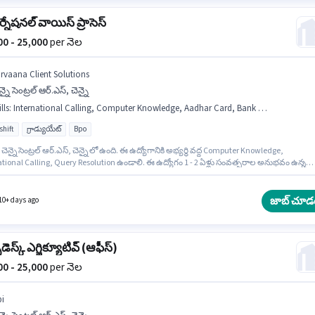
నేషనల్ వాయిస్ ప్రాసెస్
000 - 25,000
per నెల
irvaana Client Solutions
న్నై సెంట్రల్ ఆర్.ఎస్, చెన్నై
lls
:
International Calling, Computer Knowledge, Aadhar Card, Bank Account, Laptop/Desktop, Query Resolution
shift
గ్రాడ్యుయేట్
Bpo
చెన్నై సెంట్రల్ ఆర్.ఎస్, చెన్నై లో ఉంది. ఈ ఉద్యోగానికి అభ్యర్థి వద్ద Computer Knowledge,
ational Calling, Query Resolution ఉండాలి. ఈ ఉద్యోగం 1 - 2 ఏళ్లు సంవత్సరాల అనుభవం ఉన్న
 కోసం అనుకూలంగా ఉంటుంది. మీరు నెలకు ₹25000 వరకు సంపాదించవచ్చు. తమిళ్ లో నైపుణ్యం
ికి ప్రాధాన్యత ఇస్తారు. ఈ ఉద్యోగం Full Time ప్రాతిపదికపై, NIGHT shift మరియు వారానికి 6 days
g ఉన్నాయి. ఈ ఉద్యోగానికి ముఖ్యమైన డాక్యుమెంట్లు Aadhar Card, Bank Account అవసరం.
జాబ్ చూడ
10+ days ago
‌డెస్క్ ఎగ్జిక్యూటివ్ (ఆఫీస్)
000 - 25,000
per నెల
bi