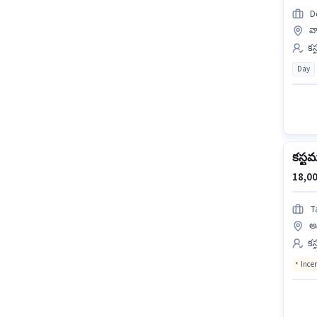
D
వా
కస
Day
కస్టమర
18,00
T
అన
కస
Ince