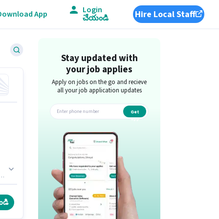
Login
Hire Local Staff
Download App
చేయండి
Stay updated with
your job applies
Apply on jobs on the go and recieve
all your job application updates
Get
app
ం
ండి