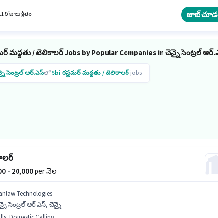
ర్ విభాగంలో టెలికాలర్ గా చేరండి. ఈ ఉద్యోగం ఫ్రెషర్ కోసం అనుకూలంగా ఉంటుంది. మీరు నెలకు ₹150
ంపాదించవచ్చు.
జాబ్ చూడ
1 రోజులు క్రితం
మర్ మద్దతు / టెలికాలర్ Jobs by Popular Companies in చెన్నై సెంట్రల్ ఆర్.
్నై సెంట్రల్ ఆర్.ఎస్
లో
Sbi
కస్టమర్ మద్దతు / టెలికాలర్
jobs
ాలర్
000 - 20,000
per నెల
anlaw Technologies
న్నై సెంట్రల్ ఆర్.ఎస్, చెన్నై
lls
:
Domestic Calling