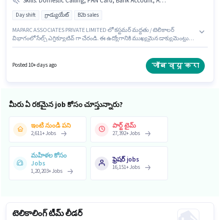
Skills
:
Domestic Calling, PAN Card, Bank Account, Aadhar Card, Computer Knowledge
Day shift
గ్రాడ్యుయేట్
B2b sales
MAPARC ASSOCIATES PRIVATE LIMITED లో కస్టమర్ మద్దతు / టెలికాలర్
విభాగంలో సేల్స్ ఎగ్జిక్యూటివ్ గా చేరండి. ఈ ఉద్యోగానికి ముఖ్యమైన డాక్యుమెంట్లు
PAN Card, Aadhar Card, Bank Account అవసరం. ఈ ఉద్యోగం గోరెగావ్ (ఈస్ట్),
ముంబై లో ఉంది. ఈ ఉద్యోగానికి అభ్యర్థి వద్ద Computer Knowledge, Domestic
Calling ఉండాలి. ఈ ఉద్యోగం 6 - 12 నెలలు సంవత్సరాల అనుభవం ఉన్న వారికి
जॉब व्यू करा
Posted 10+ days ago
కోసం అనుకూలంగా ఉంటుంది. మీరు నెలకు ₹25000 వరకు సంపాదించవచ్చు. ఈ
ఉద్యోగానికి Fixed జీతం ఇవ్వబడుతుంది.
మీరు ఏ రకమైన job కోసం చూస్తున్నారు?
ఇంటి నుండి పని
పార్ట్ టైమ్
2,611
+
Jobs
27,392
+
Jobs
మహిళల కోసం
ఫ్రెషర్ jobs
Jobs
16,151
+
Jobs
1,20,203
+
Jobs
టెలికాలింగ్ టీమ్ లీడర్