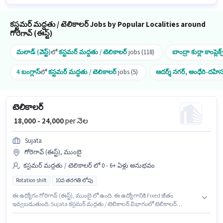
కస్టమర్ మద్దతు / టెలికాలర్ Jobs by Popular Localities around
గోరెగావ్ (ఈస్ట్)
మలాడ్ (వెస్ట్)
లో
కస్టమర్ మద్దతు / టెలికాలర్
jobs (118)
బాంద్రా కుర్లా కాంప్లెక్స
4 బంగ్లాస్
లో
కస్టమర్ మద్దతు / టెలికాలర్
jobs (5)
ఆదర్శ్ నగర్, అంధేరి-దహి
టెలికాలర్
₹ 18,000 - 24,000
per నెల
Sujata
గోరెగావ్ (ఈస్ట్), ముంబై
కస్టమర్ మద్దతు / టెలికాలర్ లో 0 - 6+ ఏళ్లు అనుభవం
Rotation shift
10వ తరగతి లోపు
ఈ ఉద్యోగం గోరెగావ్ (ఈస్ట్), ముంబై లో ఉంది. ఈ ఉద్యోగానికి Fixed జీతం
ఇవ్వబడుతుంది. Sujata కస్టమర్ మద్దతు / టెలికాలర్ విభాగంలో టెలికాలర్
ఉద్యోగానికి క్రియాశీలకంగా నియామకం జరుగుతోంది. ఈ ఉద్యోగానికి 10వ తరగతి
లోపు అర్హత ఉన్న అభ్యర్థులు దరఖాస్తు చేయవచ్చు. ఇది Full Time ఉద్యోగం,