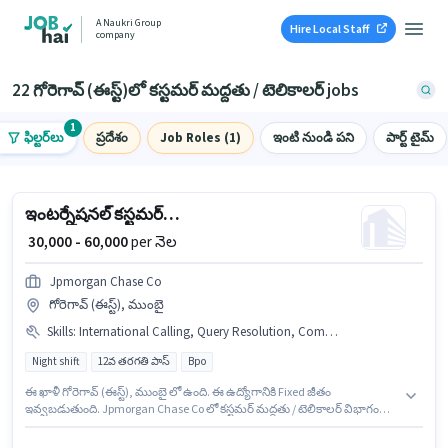
A Naukri Group
Hire Local Staff
company
22 గోరెగావ్ (ఈస్ట్)లో కస్టమర్ మద్దతు / టెలికాలర్ jobs
1
ఫిల్టర్‌లు
ప్రదేశం
Job Roles (1)
ఇంటి నుండి పని
పార్ట్ టైమ్
ఇంటర్నేషనల్ కస్టమర్ రిప్రజెంటేటివ్
₹ 30,000 - 60,000
per నెల
Jpmorgan Chase Co
గోరెగావ్ (ఈస్ట్), ముంబై
Skills
:
International Calling, Query Resolution, Computer Knowledge
Night shift
12వ తరగతి పాస్
Bpo
ఈ ఖాళీ గోరెగావ్ (ఈస్ట్), ముంబై లో ఉంది. ఈ ఉద్యోగానికి Fixed జీతం
ఇవ్వబడుతుంది. Jpmorgan Chase Co లో కస్టమర్ మద్దతు / టెలికాలర్ విభాగంలో
ఇంటర్నేషనల్ కస్టమర్ రిప్రజెంటేటివ్ గా చేరండి. ఈ ఉద్యోగంలో అదనపు
ప్రయోజనాలు Cab, Insurance, PF, Medical Benefits ఉన్నాయి. ఈ ఉద్యోగం 1 - 3