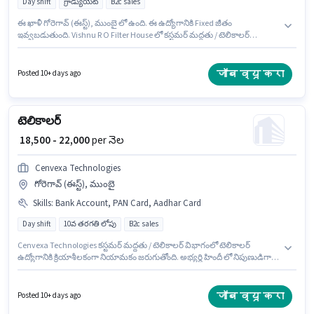
Day shift
గ్రాడ్యుయేట్
B2c sales
ఈ ఖాళీ గోరెగావ్ (ఈస్ట్), ముంబై లో ఉంది. ఈ ఉద్యోగానికి Fixed జీతం
ఇవ్వబడుతుంది. Vishnu R O Filter House లో కస్టమర్ మద్దతు / టెలికాలర్
విభాగంలో టెలికాలర్ గా చేరండి. ఈ ఉద్యోగానికి అభ్యర్థి వద్ద Computer
Knowledge, Domestic Calling, Query Resolution, Non-voice/Chat Process
ఉండాలి. ఈ ఉద్యోగం Full Time ప్రాతిపదికపై, DAY shift మరియు వారానికి 6 days
जॉब व्यू करा
Posted 10+ days ago
working ఉన్నాయి. హిందీ, గుజరాతీ లో నైపుణ్యం ఉన్నవారికి ప్రాధాన్యత ఇస్తారు.
టెలికాలర్
₹ 18,500 - 22,000
per నెల
Cenvexa Technologies
గోరెగావ్ (ఈస్ట్), ముంబై
Skills
:
Bank Account, PAN Card, Aadhar Card
Day shift
10వ తరగతి లోపు
B2c sales
Cenvexa Technologies కస్టమర్ మద్దతు / టెలికాలర్ విభాగంలో టెలికాలర్
ఉద్యోగానికి క్రియాశీలకంగా నియామకం జరుగుతోంది. అభ్యర్థి హిందీ లో నిపుణుడిగా
ఉండాలి. ఈ ఉద్యోగం గోరెగావ్ (ఈస్ట్), ముంబై లో ఉంది. ఈ ఉద్యోగానికి ముఖ్యమైన
డాక్యుమెంట్లు PAN Card, Aadhar Card, Bank Account అవసరం. 10వ తరగతి
లోపు అర్హత ఉన్న అభ్యర్థులు ఈ ఉద్యోగానికి అప్లై చేసుకోవచ్చు. ఈ ఉద్యోగానికి Fixed
जॉब व्यू करा
Posted 10+ days ago
జీతం అందుబాటులో ఉంది.