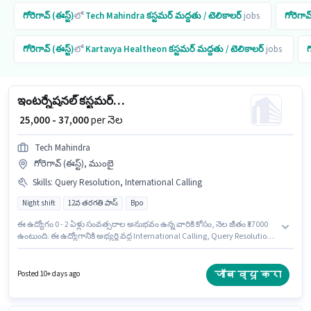
గోరెగావ్ (ఈస్ట్)
లో
Tech Mahindra
కస్టమర్ మద్దతు / టెలికాలర్
jobs
గోరెగావ్
గోరెగావ్ (ఈస్ట్)
లో
Kartavya Healtheon
కస్టమర్ మద్దతు / టెలికాలర్
jobs
గ
ఇంటర్నేషనల్ కస్టమర్ సపోర్ట్ ఎగ్జిక్యూటివ్
₹ 25,000 - 37,000
per నెల
Tech Mahindra
గోరెగావ్ (ఈస్ట్), ముంబై
Skills
:
Query Resolution, International Calling
Night shift
12వ తరగతి పాస్
Bpo
ఈ ఉద్యోగం 0 - 2 ఏళ్లు సంవత్సరాల అనుభవం ఉన్న వారికి కోసం, నెల జీతం ₹37000
ఉంటుంది. ఈ ఉద్యోగానికి అభ్యర్థి వద్ద International Calling, Query Resolution
ఉండాలి. ఇది Full Time ఉద్యోగం, ఇందులో NIGHT shift మరియు వారానికి 5 days
working ఉంటాయి. ఈ ఉద్యోగానికి Fixed జీతం అందుబాటులో ఉంది. ఈ ఉద్యోగానికి
అభ్యర్థులు తప్పనిసరిగా 12వ తరగతి పాస్ డిగ్రీ/సర్టిఫికెట్ కలిగి ఉండాలి. ఈ ఉద్యోగం
जॉब व्यू करा
Posted 10+ days ago
గోరెగావ్ (ఈస్ట్), ముంబై లో ఉంది.