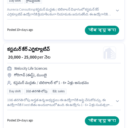
Day shift
గ్రాడ్యుయేట్
Aurevia Consulting కస్టమర్ మద్దతు / టెలికాలర్ విభాగంలో కస్టమర్ కేర్
ఎగ్జిక్యూటివ్ ఉద్యోగానికి క్రియాశీలకంగా నియామకం జరుగుతోంది. ఈ ఉద్యోగానికి
Fixed జీతం ఇవ్వబడుతుంది. ఈ ఉద్యోగం 1 - 6+ ఏళ్లు సంవత్సరాల అనుభవం ఉన్న
వారికి కోసం, నెల జీతం ₹25000 ఉంటుంది. ఈ ఉద్యోగం గోరెగావ్ (ఈస్ట్), ముంబై లో
ఉంది. దరఖాస్తుదారులు కనీసం గ్రాడ్యుయేట్ డిగ్రీ లేదా సర్టిఫికెట్ కలిగి ఉండాలి. ఈ
जॉब व्यू करा
Posted 10+ days ago
ఉద్యోగం Full Time ప్రాతిపదికపై, DAY shift మరియు వారానికి 6 days working
ఉన్నాయి.
కస్టమర్ కేర్ ఎగ్జిక్యూటివ్
₹ 20,000 - 25,000
per నెల
Welocity Life Sciences
గోరెగావ్ (ఈస్ట్), ముంబై
కస్టమర్ మద్దతు / టెలికాలర్ లో 1 - 6+ ఏళ్లు అనుభవం
Day shift
10వ తరగతి లోపు
B2c sales
10వ తరగతి లోపు అర్హత ఉన్న అభ్యర్థులు ఈ ఉద్యోగానికి అప్లై చేసుకోవచ్చు. ఈ
ఉద్యోగానికి Fixed జీతం అందుబాటులో ఉంది. ఈ ఉద్యోగం 1 - 6+ ఏళ్లు సంవత్సరాల
అనుభవం ఉన్న వారికి కోసం అనుకూలంగా ఉంటుంది. మీరు నెలకు ₹25000 వరకు
సంపాదించవచ్చు. ఈ ఖాళీ గోరెగావ్ (ఈస్ట్), ముంబై లో ఉంది. Welocity Life
Sciences కస్టమర్ మద్దతు / టెలికాలర్ విభాగంలో కస్టమర్ కేర్ ఎగ్జిక్యూటివ్
जॉब व्यू करा
Posted 10+ days ago
ఉద్యోగానికి క్రియాశీలకంగా నియామకం జరుగుతోంది. ఈ ఉద్యోగం Full Time