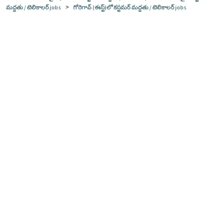
>
మద్దతు / టెలికాలర్ jobs
గోరెగావ్ (ఈస్ట్)లో కస్టమర్ మద్దతు / టెలికాలర్ jobs