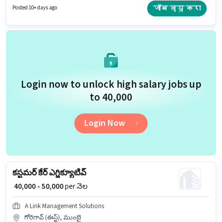
ఏళ్లు సంవత్సరాల అనుభవం ఉన్న వారికి కోసం, నెల జీతం ₹60000 ఉంటుంది. ఈ
जॉब व्यू करा
Posted 10+ days ago
ఉద్యోగానికి అర్హత పొందేందుకు అభ్యర్థికి Computer Knowledge, International
Calling, Query Resolution వంటి నైపుణ్యాలు ఉండాలి.
Login now to unlock high salary jobs up
to ₹40,000
Login Now
కస్టమర్ కేర్ ఎగ్జిక్యూటివ్
₹ 40,000 - 50,000
per నెల
A Link Management Solutions
గోరెగావ్ (ఈస్ట్), ముంబై