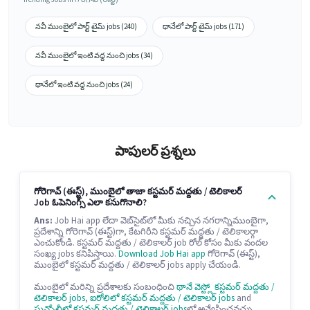
నవీ ముంబైలో పార్ట్ టైమ్ jobs (240)
థానేలో పార్ట్ టైమ్ jobs (171)
నవీ ముంబైలో ఇంటి వద్ద నుంచి jobs (34)
థానేలో ఇంటి వద్ద నుంచి jobs (24)
పాపులర్ ప్రశ్నలు
గోరెగావ్ (ఈస్ట్), ముంబైలో తాజా కస్టమర్ మద్దతు / టెలికాలర్
Job ఓపెనింగ్స్ ఎలా కనుగొనాలి?
Ans:
Job Hai app లేదా వెబ్‌సైట్‌లో మీకు నచ్చిన నగరాన్నిముంబైగా,
ప్రదేశాన్ని గోరెగావ్ (ఈస్ట్)గా, కేటగిరీని కస్టమర్ మద్దతు / టెలికాలర్గా
ఎంచుకోండి. కస్టమర్ మద్దతు / టెలికాలర్ job రోల్ కోసం మీకు వందల
సంఖ్య jobs కనిపిస్తాయి.
Download Job Hai app
గోరెగావ్ (ఈస్ట్),
ముంబైలో కస్టమర్ మద్దతు / టెలికాలర్ jobs apply చేయండి.
ముంబైలో మరిన్ని ప్రదేశాలకు సంబంధించి
థానే వెస్ట్లో కస్టమర్ మద్దతు /
టెలికాలర్ jobs
,
ఐరోలిలో కస్టమర్ మద్దతు / టెలికాలర్ jobs
and
ఘన్సోలీలో కస్టమర్ మద్దతు / టెలికాలర్ jobs
లో అన్వేషించవచ్చు.