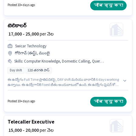
ఇందులో Rotation Shift మరియు వారానికి 6 days working ఉంటాయి. ఈ ఉద్యోగం
जॉब व्यू करा
Posted 10+ days ago
0 - 6+ ఏళ్లు సంవత్సరాల అనుభవం ఉన్న వారికి కోసం అనుకూలంగా ఉంటుంది. మీరు
నెలకు ₹24000 వరకు సంపాదించవచ్చు.
టెలికాలర్
₹ 17,000 - 25,000
per నెల
Swicar Technology
గోరెగావ్ (ఈస్ట్), ముంబై
Skills
:
Computer Knowledge, Domestic Calling, Query Resolution
Day shift
12వ తరగతి పాస్
ఈ ఉద్యోగం Full Time ప్రాతిపదికపై, DAY shift మరియు వారానికి 6 days working
ఉన్నాయి. ఈ ఉద్యోగానికి Fixed జీతం అందుబాటులో ఉంది. ఈ ఉద్యోగం ఫ్రెషర్ కోసం
అనుకూలంగా ఉంటుంది. మీరు నెలకు ₹25000 వరకు సంపాదించవచ్చు. ఈ ఉద్యోగానికి
అభ్యర్థి వద్ద Computer Knowledge, Query Resolution, Domestic Calling
ఉండాలి. దరఖాస్తుదారులు కనీసం 12వ తరగతి పాస్ డిగ్రీ లేదా సర్టిఫికెట్ కలిగి
जॉब व्यू करा
Posted 10+ days ago
ఉండాలి. అభ్యర్థి మలయాళం, తమిళ్ లో నిపుణుడిగా ఉండాలి.
Telecaller Executive
₹ 15,000 - 20,000
per నెల