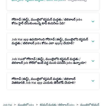
గోరెగావ్ (ఈస్ట్), ముంబైలో కస్టమర్ మద్దతు / టెలికాలర్ jobs
కోసం హైర్ చేసుకుంటున్న టాప్ కంపెనీలు ఏవి?
Job Hai app ఉపయోగించి గోరెగావ్ (ఈస్ట్), ముంబైలోని కస్టమర్
మద్దతు / టెలికాలర్ jobs కోసం ఎలా apply చేయాలి?
Job Haiలో గోరెగావ్ (ఈస్ట్), ముంబైలోని కస్టమర్ మద్దతు /
టెలికాలర్ job రోల్‌లో ఇంటి వద్ద నుంచి పనిచేసే jobs ఉన్నాయా?
గోరెగావ్ (ఈస్ట్), ముంబైలో కస్టమర్ మద్దతు / టెలికాలర్
వెతకడానికి Job Hai app ఎందుకు డౌన్‌లోడ్ చేయాలి?
>
>
>
Job Hai
ముంబైలో jobs
కస్టమర్ మద్దతు / టెలికాలర్ jobs
ముంబైలో కస్టమర్