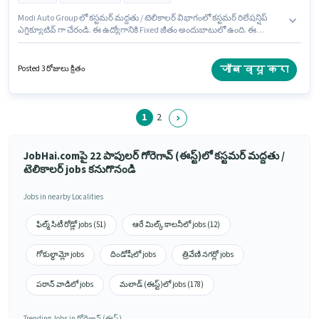
Modi Auto Group లో కస్టమర్ మద్దతు / టెలికాలర్ విభాగంలో కస్టమర్ రిలేషన్షిప్
ఎగ్జిక్యూటివ్ గా చేరండి. ఈ ఉద్యోగానికి Fixed జీతం అందుబాటులో ఉంది. ఈ
ఉద్యోగం గోరెగావ్ (ఈస్ట్), ముంబై లో ఉంది. ఈ ఉద్యోగంలో అదనపు ప్రయోజనాలు
Insurance, Medical Benefits ఉన్నాయి. ఇది Full Time ఉద్యోగం, ఇందులో DAY
shift మరియు వారానికి 6 days working ఉంటాయి. ఈ ఉద్యోగానికి అభ్యర్థి వద్ద
जॉब व्यू करा
Posted 3 రోజులు క్రితం
Computer Knowledge ఉండాలి.
1
2
JobHai.comపై 22 పాపులర్ గోరెగావ్ (ఈస్ట్)లో కస్టమర్ మద్దతు /
టెలికాలర్ jobs కనుగొనండి
Jobs in nearby Localities
ఫిల్మ్ సిటీ రోడ్లో jobs (51)
ఆరే మిల్క్ కాలనీలో jobs (12)
గోకుల్ధామ్లో jobs
దిండోషీలో jobs
త్రివేణి నగర్లో jobs
పఠాన్ వాడిలో jobs
మలాడ్ (ఈస్ట్)లో jobs (178)
Trending Jobs in గోరెగావ్ (ఈస్ట్)