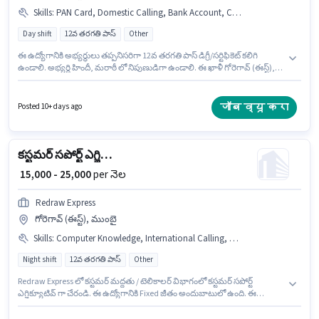
Skills
:
PAN Card, Domestic Calling, Bank Account, Computer Knowledge, Aadhar Card
Day shift
12వ తరగతి పాస్
Other
ఈ ఉద్యోగానికి అభ్యర్థులు తప్పనిసరిగా 12వ తరగతి పాస్ డిగ్రీ/సర్టిఫికెట్ కలిగి
ఉండాలి. అభ్యర్థి హిందీ, మరాఠీ లో నిపుణుడిగా ఉండాలి. ఈ ఖాళీ గోరెగావ్ (ఈస్ట్),
ముంబై లో ఉంది. ఈ ఉద్యోగానికి Fixed జీతం ఇవ్వబడుతుంది. ఈ ఉద్యోగం 1 - 5 ఏళ్లు
సంవత్సరాల అనుభవం ఉన్న వారికి కోసం, నెల జీతం ₹50000 ఉంటుంది. ఈ
ఉద్యోగంలో అదనపు ప్రయోజనాలు PF ఉన్నాయి.
जॉब व्यू करा
Posted 10+ days ago
కస్టమర్ సపోర్ట్ ఎగ్జిక్యూటివ్
₹ 15,000 - 25,000
per నెల
Redraw Express
గోరెగావ్ (ఈస్ట్), ముంబై
Skills
:
Computer Knowledge, International Calling, Query Resolution
Night shift
12వ తరగతి పాస్
Other
Redraw Express లో కస్టమర్ మద్దతు / టెలికాలర్ విభాగంలో కస్టమర్ సపోర్ట్
ఎగ్జిక్యూటివ్ గా చేరండి. ఈ ఉద్యోగానికి Fixed జీతం అందుబాటులో ఉంది. ఈ
ఉద్యోగం గోరెగావ్ (ఈస్ట్), ముంబై లో ఉంది. ఈ ఉద్యోగానికి అర్హత పొందేందుకు
అభ్యర్థికి Computer Knowledge, International Calling, Query Resolution