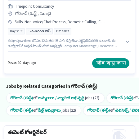
Truepoint Consultancy
గోరెగావ్ (ఈస్ట్), ముంబై
Skills
:
Non-voice/Chat Process, Domestic Calling, Computer Knowledge
Day shift
12వ తరగతి పాస్
B2c sales
దరఖాస్తుదారులు కనీసం 12వ తరగతి పాస్ డిగ్రీ లేదా సర్టిఫికెట్ కలిగి ఉండాలి. ఈ
ఉద్యోగానికి అర్హత పొందేందుకు అభ్యర్థికి Computer Knowledge, Domestic
Calling, Non-voice/Chat Process వంటి నైపుణ్యాలు ఉండాలి. TRUEPOINT
CONSULTANCY కస్టమర్ మద్దతు / టెలికాలర్ విభాగంలో Telecaller Executive
ఉద్యోగానికి క్రియాశీలకంగా నియామకం జరుగుతోంది. ఈ ఉద్యోగానికి Fixed జీతం
जॉब व्यू करा
Posted 10+ days ago
అందుబాటులో ఉంది. ఇది Full Time ఉద్యోగం, ఇందులో DAY shift మరియు వారానికి
6 days working ఉంటాయి. ఈ ఖాళీ గోరెగావ్ (ఈస్ట్), ముంబై లో ఉంది.
Jobs by Related Categories in గోరెగావ్ (ఈస్ట్)
గోరెగావ్ (ఈస్ట్)
లో
అమ్మకాలు / వ్యాపార అభివృద్ధి
jobs (23)
గోరెగావ్ (ఈస్ట్)
లో
గోరెగావ్ (ఈస్ట్)
లో
ఫీల్డ్ అమ్మకాలు
jobs (22)
గోరెగావ్ (ఈస్ట్)
లో
టెలిసెల్స్ / టెల
ఈవెంట్ కోఆర్డినేటర్