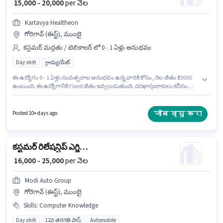
₹ 15,000 - 20,000
per నెల
Kartavya Healtheon
గోరెగావ్ (ఈస్ట్), ముంబై
కస్టమర్ మద్దతు / టెలికాలర్ లో 0 - 1 ఏళ్లు అనుభవం
Day shift
గ్రాడ్యుయేట్
ఈ ఉద్యోగం 0 - 1 ఏళ్లు సంవత్సరాల అనుభవం ఉన్న వారికి కోసం, నెల జీతం ₹20000
ఉంటుంది. ఈ ఉద్యోగానికి Fixed జీతం ఇవ్వబడుతుంది. దరఖాస్తుదారులు కనీసం
గ్రాడ్యుయేట్ డిగ్రీ లేదా సర్టిఫికెట్ కలిగి ఉండాలి. అభ్యర్థి హిందీ, తెలుగు లో నిపుణుడిగా
ఉండాలి. ఈ ఖాళీ గోరెగావ్ (ఈస్ట్), ముంబై లో ఉంది. Kartavya Healtheon లో
కస్టమర్ మద్దతు / టెలికాలర్ విభాగంలో ఈవెంట్ కోఆర్డినేటర్ గా చేరండి.
जॉब व्यू करा
Posted 10+ days ago
కస్టమర్ రిలేషన్షిప్ ఎగ్జిక్యూటివ్
₹ 16,000 - 25,000
per నెల
Modi Auto Group
గోరెగావ్ (ఈస్ట్), ముంబై
Skills
:
Computer Knowledge
Day shift
12వ తరగతి పాస్
Automobile