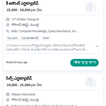
కీ అకౌంట్ ఎగ్జిక్యూటివ్
₹ 25,000 - 30,000
per నెల
S P Golden Transport
గోరెగావ్ (ఈస్ట్), ముంబై
Skills
:
Computer Knowledge, Query Resolution, Domestic Calling
Day shift
12వ తరగతి పాస్
Other
S P Golden Transport లో కస్టమర్ మద్దతు / టెలికాలర్ విభాగంలో కీ అకౌంట్
ఎగ్జిక్యూటివ్ గా చేరండి. ఈ ఉద్యోగానికి Fixed జీతం అందుబాటులో ఉంది. ఈ
ఉద్యోగం గోరెగావ్ (ఈస్ట్), ముంబై లో ఉంది. ఈ ఉద్యోగానికి అభ్యర్థి వద్ద Computer
Knowledge, Domestic Calling, Query Resolution ఉండాలి. ఈ ఉద్యోగానికి
అభ్యర్థులు తప్పనిసరిగా 12వ తరగతి పాస్ డిగ్రీ/సర్టిఫికెట్ కలిగి ఉండాలి. ఇది Full
जॉब व्यू करा
Posted 10+ days ago
Time ఉద్యోగం, ఇందులో DAY shift మరియు వారానికి 6 days working ఉంటాయి.
సేల్స్ ఎగ్జిక్యూటివ్
₹ 20,000 - 25,000
per నెల
Maparc Associates
గోరెగావ్ (ఈస్ట్), ముంబై