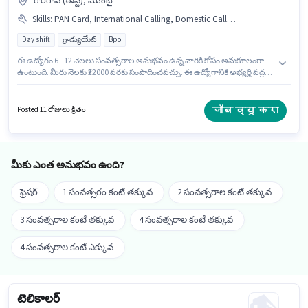
గోరెగావ్ (ఈస్ట్), ముంబై
Skills
:
PAN Card, International Calling, Domestic Calling, Query Resolution, Aadhar Card, Computer Knowledge, Bank Account
Day shift
గ్రాడ్యుయేట్
Bpo
ఈ ఉద్యోగం 6 - 12 నెలలు సంవత్సరాల అనుభవం ఉన్న వారికి కోసం అనుకూలంగా
ఉంటుంది. మీరు నెలకు ₹22000 వరకు సంపాదించవచ్చు. ఈ ఉద్యోగానికి అభ్యర్థి వద్ద
Computer Knowledge, Domestic Calling, International Calling, Query
Resolution ఉండాలి. ఇది Full Time ఉద్యోగం, ఇందులో DAY shift మరియు వారానికి
6 days working ఉంటాయి. ఈ ఉద్యోగానికి Fixed జీతం ఇవ్వబడుతుంది.
जॉब व्यू करा
Posted 11 రోజులు క్రితం
దరఖాస్తుదారులు కనీసం గ్రాడ్యుయేట్ డిగ్రీ లేదా సర్టిఫికెట్ కలిగి ఉండాలి. ఈ
ఉద్యోగానికి ముఖ్యమైన డాక్యుమెంట్లు PAN Card, Aadhar Card, Bank Account
అవసరం.
మీకు ఎంత అనుభవం ఉంది?
ఫ్రెషర్
1 సంవత్సరం కంటే తక్కువ
2 సంవత్సరాల కంటే తక్కువ
3 సంవత్సరాల కంటే తక్కువ
4 సంవత్సరాల కంటే తక్కువ
4 సంవత్సరాల కంటే ఎక్కువ
టెలికాలర్