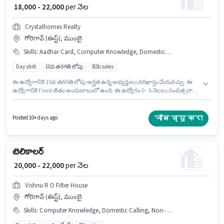
₹ 18,000 - 22,000
per నెల
Crystalhomes Realty
గోరెగావ్ (ఈస్ట్), ముంబై
Skills
:
Aadhar Card, Computer Knowledge, Domestic Calling
Day shift
10వ తరగతి లోపు
B2b sales
ఈ ఉద్యోగానికి 10వ తరగతి లోపు అర్హత ఉన్న అభ్యర్థులు దరఖాస్తు చేయవచ్చు. ఈ
ఉద్యోగానికి Fixed జీతం అందుబాటులో ఉంది. ఈ ఉద్యోగం 0 - 6 నెలలు సంవత్సరాల
అనుభవం ఉన్న వారికి కోసం అనుకూలంగా ఉంటుంది. మీరు నెలకు ₹22000 వరకు
సంపాదించవచ్చు. ఈ ఉద్యోగంలో అదనపు ప్రయోజనాలు PF ఉన్నాయి. ఈ ఉద్యోగం
గోరెగావ్ (ఈస్ట్), ముంబై లో ఉంది. హిందీ, మరాఠీ లో నైపుణ్యం ఉన్నవారికి ప్రాధాన్యత
जॉब व्यू करा
Posted 10+ days ago
ఇస్తారు.
టెలికాలర్
₹ 20,000 - 22,000
per నెల
Vishnu R O Filter House
గోరెగావ్ (ఈస్ట్), ముంబై
Skills
:
Computer Knowledge, Domestic Calling, Non-voice/Chat Process, Query Resolution