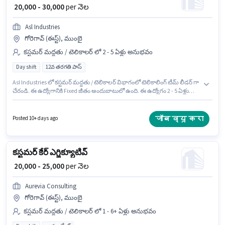
₹ 20,000 - 30,000
per నెల
Asl Industries
గోరెగావ్ (ఈస్ట్), ముంబై
కస్టమర్ మద్దతు / టెలికాలర్ లో 2 - 5 ఏళ్లు అనుభవం
Day shift
12వ తరగతి పాస్
Asl Industries లో కస్టమర్ మద్దతు / టెలికాలర్ విభాగంలో టెలికాలింగ్ టీమ్ లీడర్ గా
చేరండి. ఈ ఉద్యోగానికి Fixed జీతం అందుబాటులో ఉంది. ఈ ఉద్యోగం 2 - 5 ఏళ్లు
సంవత్సరాల అనుభవం ఉన్న వారికి కోసం అనుకూలంగా ఉంటుంది. మీరు నెలకు
₹30000 వరకు సంపాదించవచ్చు. ఈ ఉద్యోగం గోరెగావ్ (ఈస్ట్), ముంబై లో ఉంది.
దరఖాస్తుదారులు కనీసం 12వ తరగతి పాస్ డిగ్రీ లేదా సర్టిఫికెట్ కలిగి ఉండాలి. ఈ
जॉब व्यू करा
Posted 10+ days ago
ఉద్యోగం Full Time ప్రాతిపదికపై, DAY shift మరియు వారానికి 6 days working
ఉన్నాయి.
కస్టమర్ కేర్ ఎగ్జిక్యూటివ్
₹ 20,000 - 25,000
per నెల
Aurevia Consulting
గోరెగావ్ (ఈస్ట్), ముంబై
కస్టమర్ మద్దతు / టెలికాలర్ లో 1 - 6+ ఏళ్లు అనుభవం