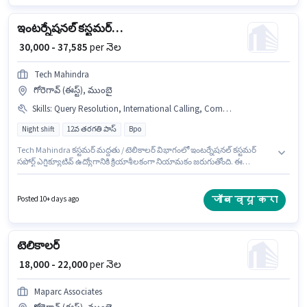
ప్రాతిపదికపై, DAY shift మరియు వారానికి 6 days working ఉన్నాయి.
ఇంటర్నేషనల్ కస్టమర్ సపోర్ట్ ఎగ్జిక్యూటివ్
₹ 30,000 - 37,585
per నెల
Tech Mahindra
గోరెగావ్ (ఈస్ట్), ముంబై
Skills
:
Query Resolution, International Calling, Computer Knowledge
Night shift
12వ తరగతి పాస్
Bpo
Tech Mahindra కస్టమర్ మద్దతు / టెలికాలర్ విభాగంలో ఇంటర్నేషనల్ కస్టమర్
సపోర్ట్ ఎగ్జిక్యూటివ్ ఉద్యోగానికి క్రియాశీలకంగా నియామకం జరుగుతోంది. ఈ
ఉద్యోగానికి Fixed జీతం అందుబాటులో ఉంది. ఈ ఖాళీ గోరెగావ్ (ఈస్ట్), ముంబై లో
ఉంది. ఈ ఉద్యోగంలో అదనపు ప్రయోజనాలు PF, Medical Benefits ఉన్నాయి. ఈ
ఉద్యోగానికి అభ్యర్థులు తప్పనిసరిగా 12వ తరగతి పాస్ డిగ్రీ/సర్టిఫికెట్ కలిగి ఉండాలి.
जॉब व्यू करा
Posted 10+ days ago
ఈ ఉద్యోగానికి అర్హత పొందేందుకు అభ్యర్థికి Computer Knowledge, International
Calling, Query Resolution వంటి నైపుణ్యాలు ఉండాలి.
టెలికాలర్
₹ 18,000 - 22,000
per నెల
Maparc Associates