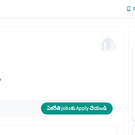
ం
ఏకరీతి jobsకు Apply చేయండి