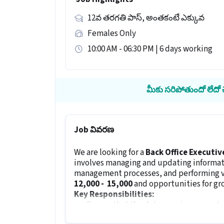
12వ తరగతి పాస్, అంతకంటే ఎక్కువ
Females Only
10:00 AM - 06:30 PM | 6 days working
మీకు సరిపోతుందో లేదో చె
Job వివరణ
We are looking for a
Back Office Executiv
involves managing and updating informati
management processes, and performing var
12,000 - ₹ 15,000
and opportunities for gr
Key Responsibilities:
Ensure that the data remains accurate
Verify data accuracy, make corrections,