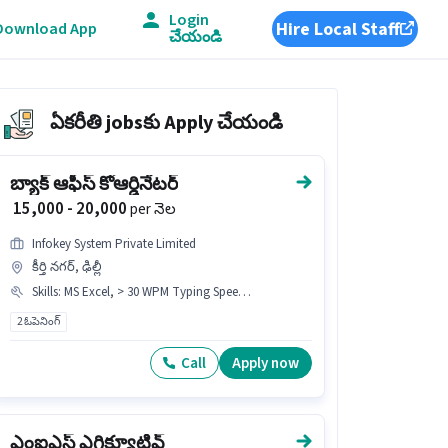
Login
Hire Local Staff
Download App
చేయండి
ఏకరీతి jobsకు Apply చేయండి
బ్యాక్ ఆఫీస్ కోఆర్డినేటర్
₹ 15,000 - 20,000
per నెల
Infokey System Private Limited
కీర్తి నగర్, ఢిల్లీ
Skills
:
MS Excel, > 30 WPM Typing Speed, MS Word, Email Writing, Data Entry, Computer Knowledge
2 ఓపెనింగ్
Call
Apply now
ఎంఐఎస్ ఎగ్జిక్యూటివ్