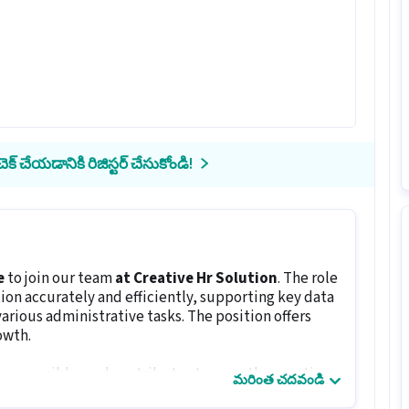
క్ చేయడానికి రిజిస్టర్ చేసుకోండి!
e
to join our team
at Creative Hr Solution
. The role
on accurately and efficiently, supporting key data
ious administrative tasks. The position offers
owth.
, accessible, and contributes to smooth operations.
మరింత చదవండి
 and identify irregularities in a timely manner.