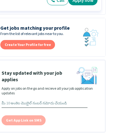
Call
Apply now
Get jobs matching your profile
From the list of relevant jobs near to you.
Create Your Profile for free
Stay updated with your job
applies
Apply on jobs on the go and recieve all your job application
updates
Get App Link on SMS