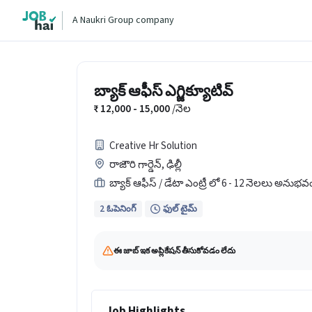
A Naukri Group company
బ్యాక్ ఆఫీస్ ఎగ్జిక్యూటివ్
12,000 - 15,000
/నెల
Creative Hr Solution
రాజౌరి గార్డెన్, ఢిల్లీ
బ్యాక్ ఆఫీస్ / డేటా ఎంట్రీ లో 6 - 12 నెలలు అనుభవ
2 ఓపెనింగ్
ఫుల్ టైమ్
ఈ జాబ్ ఇక అప్లికేషన్ తీసుకోవడం లేదు
Job Highlights