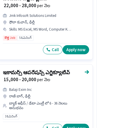
₹ 22,000 - 28,000
per నెల
Jmk Infosoft Solutions Limited
ధౌలా కువాన్, ఢిల్లీ
Skills
:
MS Excel, MS Word, Computer Knowledge
కొత్త Job
5 ఓపెనింగ్
Call
Apply now
ఇకామర్స్ ఆపరేషన్స్ ఎగ్జిక్యూటివ్
₹ 15,000 - 20,000
per నెల
Balaji Exim Inc
రాణి బాగ్, ఢిల్లీ
బ్యాక్ ఆఫీస్ / డేటా ఎంట్రీ లో 6 - 36 నెలలు
అనుభవం
3 ఓపెనింగ్