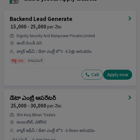
WPM Typing Speed వంటి skills కు సంబంధించినది.
ఈ role బ్యాక్ ఆఫీస్ / డేటా ఎంట్రీ category లో భాగం.
ఈ job ఎక్కడ ఉంది?
Backend Lead Generate
₹ 15,000 - 25,000
per నెల
Ans :
ఈ job Ajwa Road, Vadodara లో ఉంది.
Dignity Security And Manpower Private Limited
ఈ job కు ఎలాంటి అభ్యర్థి సరిపోతాడు?
ఇంటి నుండి పని
బ్యాక్ ఆఫీస్ / డేటా ఎంట్రీ లో 0 - 6 ఏళ్లు అనుభవం
Ans :
Computer Knowledge, Data Entry, MS Excel,
> 30 WPM Typing Speed వంటి skills మరియు 1-3
కొత్త Job
10 ఓపెనింగ్
సంవత్సరాల అనుభవం ఉన్న అభ్యర్థి ఈ job కు
సరిపోతాడు.
Call
Apply now
ఈ Back Office Coordinator job కు apply ఎందుకు
చేయాలి?
డేటా ఎంట్రీ ఆపరేటర్
Ans :
ఈ job కు ₹10,000-₹20,000 నెలకు జీతం ఉంది, ఇది
₹ 25,000 - 30,000
per నెల
ఒక Full Time అవకాశం మరియు 1 openings
ఉన్నాయి.
Shri Kunj Bihari Traders
జంబుబేట్, వడోదర
అభ్యర్థులు మరింత సమాచారం కోసం HRకు call చేయవచ్చు.
బ్యాక్ ఆఫీస్ / డేటా ఎంట్రీ లో 0 - 6 నెలలు అనుభవం
25 ఓపెనింగ్
High Demand