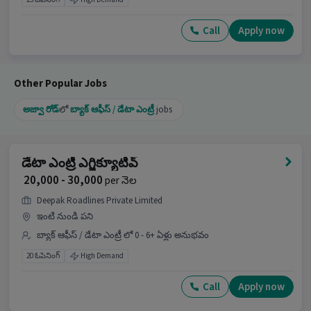
Call
Apply now
Other Popular Jobs
అజ్వా రోడ్
లో
బ్యాక్ ఆఫీస్ / డేటా ఎంట్రీ
jobs
డేటా ఎంట్రీ ఎగ్జిక్యూటివ్
₹ 20,000 - 30,000
per నెల
Deepak Roadlines Private Limited
ఇంటి నుండి పని
బ్యాక్ ఆఫీస్ / డేటా ఎంట్రీ లో 0 - 6+ ఏళ్లు అనుభవం
20 ఓపెనింగ్
High Demand
Call
Apply now