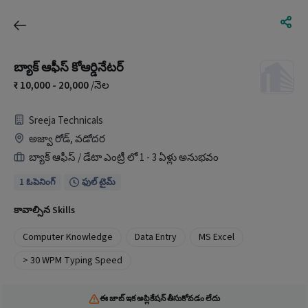
బ్యాక్ ఆఫీస్ కోఆర్డినేటర్
10,000 - 20,000
/నెల
Sreeja Technicals
అజ్వా రోడ్, వడోదర
బ్యాక్ ఆఫీస్ / డేటా ఎంట్రీ లో 1 - 3 ఏళ్లు అనుభవం
1 ఓపెనింగ్
ఫుల్ టైమ్
కావాల్సిన Skills
Computer Knowledge
Data Entry
MS Excel
> 30 WPM Typing Speed
ఈ జాబ్ ఇక అప్లికేషన్ తీసుకోవడం లేదు