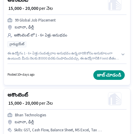
అకౌంటెంట్
₹ 15,000 - 20,000
per నెల
99 Global Job Placement
బవానా, ఢిల్లీ
అకౌంటెంట్ లో 1 - 6+ ఏళ్లు అనుభవం
గ్రాడ్యుయేట్
ఈ ఉద్యోగం 1 - 6+ ఏళ్లు సంవత్సరాల అనుభవం ఉన్న వారికి కోసం అనుకూలంగా
ఉంటుంది. మీరు నెలకు ₹20000 వరకు సంపాదించవచ్చు. ఈ ఉద్యోగానికి Fixed జీతం
ఇవ్వబడుతుంది. ఈ ఉద్యోగానికి అభ్యర్థులు తప్పనిసరిగా గ్రాడ్యుయేట్ డిగ్రీ/సర్టిఫికెట్
కలిగి ఉండాలి. ఈ ఖాళీ బవానా, ఢిల్లీ లో ఉంది. 99 Global Job Placement
అకౌంటెంట్ విభాగంలో అకౌంటెంట్ ఉద్యోగానికి క్రియాశీలకంగా నియామకం
జాబ్ చూడండి
Posted 10+ days ago
జరుగుతోంది.
అకౌంటెంట్
₹ 15,000 - 20,000
per నెల
Bhan Technologies
బవానా, ఢిల్లీ
Skills
:
GST, Cash Flow, Balance Sheet, MS Excel, Tax Returns