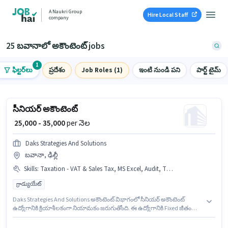
A Naukri Group
Hire Local Staff
company
25 బవానాలో అకౌంటెంట్ jobs
1
ఫిల్టర్‌లు
ప్రదేశం
Job Roles (1)
ఇంటి నుండి పని
పార్ట్ టైమ్
సీనియర్ అకౌంటెంట్
₹ 25,000 - 35,000
per నెల
Daks Strategies And Solutions
బవానా, ఢిల్లీ
Skills
:
Taxation - VAT & Sales Tax, MS Excel, Audit, TDS, GST, Tally, Book Keeping, Balance Sheet
గ్రాడ్యుయేట్
Daks Strategies And Solutions అకౌంటెంట్ విభాగంలో సీనియర్ అకౌంటెంట్
ఉద్యోగానికి క్రియాశీలకంగా నియామకం జరుగుతోంది. ఈ ఉద్యోగానికి Fixed జీతం
ఇవ్వబడుతుంది. ఈ ఉద్యోగం బవానా, ఢిల్లీ లో ఉంది. ఈ ఉద్యోగానికి అర్హత
పొందేందుకు అభ్యర్థికి Audit, Balance Sheet, Book Keeping, GST, MS Excel,