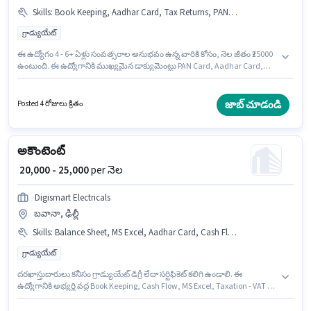
Skills
:
Book Keeping, Aadhar Card, Tax Returns, PAN Card, Balance Sheet, Bank Account, Cash Flow, GST, TDS
గ్రాడ్యుయేట్
ఈ ఉద్యోగం 4 - 6+ ఏళ్లు సంవత్సరాల అనుభవం ఉన్న వారికి కోసం, నెల జీతం ₹25000
ఉంటుంది. ఈ ఉద్యోగానికి ముఖ్యమైన డాక్యుమెంట్లు PAN Card, Aadhar Card,
Bank Account అవసరం. King Gate Secure అకౌంటెంట్ విభాగంలో అకౌంటెంట్
ఉద్యోగానికి క్రియాశీలకంగా నియామకం జరుగుతోంది. ఈ ఉద్యోగానికి అభ్యర్థి వద్ద
Balance Sheet, Book Keeping, Cash Flow, GST, Tax Returns, TDS ఉండాలి.
జాబ్ చూడండి
Posted 4 రోజులు క్రితం
ఈ ఉద్యోగానికి అభ్యర్థులు తప్పనిసరిగా గ్రాడ్యుయేట్ డిగ్రీ/సర్టిఫికెట్ కలిగి ఉండాలి. ఈ
ఉద్యోగానికి Fixed జీతం ఇవ్వబడుతుంది.
అకౌంటెంట్
₹ 20,000 - 25,000
per నెల
Digismart Electricals
బవానా, ఢిల్లీ
Skills
:
Balance Sheet, MS Excel, Aadhar Card, Cash Flow, Book Keeping, Taxation - VAT & Sales Tax
గ్రాడ్యుయేట్
దరఖాస్తుదారులు కనీసం గ్రాడ్యుయేట్ డిగ్రీ లేదా సర్టిఫికెట్ కలిగి ఉండాలి. ఈ
ఉద్యోగానికి అభ్యర్థి వద్ద Book Keeping, Cash Flow, MS Excel, Taxation - VAT &
Sales Tax, Balance Sheet ఉండాలి. ఈ ఖాళీ బవానా, ఢిల్లీ లో ఉంది. ఈ
ఉద్యోగానికి Fixed జీతం అందుబాటులో ఉంది. ఈ ఉద్యోగం 2 - 3 ఏళ్లు సంవత్సరాల