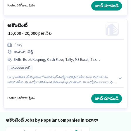
అనుభవం ఉన్న వారికి కోసం అనుకూలంగా ఉంటుంది. మీరు నెలకు ₹25000 వరకు
జాబ్ చూడండి
Posted 5 రోజులు క్రితం
సంపాదించవచ్చు. ఈ ఉద్యోగానికి అవసరమైన డాక్యుమెంట్లు Aadhar Card కలిగి
ఉండాలి.
అకౌంటెంట్
₹ 15,000 - 20,000
per నెల
Eazy
బవానా, ఢిల్లీ
Skills
:
Book Keeping, Cash Flow, Tally, MS Excel, Tax Returns
12వ తరగతి పాస్
Eazy అకౌంటెంట్ విభాగంలో అకౌంటెంట్ ఉద్యోగానికి క్రియాశీలకంగా నియామకం
జరుగుతోంది. ఈ ఉద్యోగానికి Fixed జీతం ఇవ్వబడుతుంది. ఈ ఉద్యోగం బవానా, ఢిల్లీ
లో ఉంది. ఈ ఉద్యోగానికి అర్హత పొందేందుకు అభ్యర్థికి Book Keeping, Cash Flow,
MS Excel, Tally, Tax Returns వంటి నైపుణ్యాలు ఉండాలి. ఈ ఉద్యోగం 6 - 24
నెలలు సంవత్సరాల అనుభవం ఉన్న వారికి కోసం, నెల జీతం ₹20000 ఉంటుంది.
జాబ్ చూడండి
Posted 6 రోజులు క్రితం
దరఖాస్తుదారులు కనీసం 12వ తరగతి పాస్ డిగ్రీ లేదా సర్టిఫికెట్ కలిగి ఉండాలి.
అకౌంటెంట్ Jobs by Popular Companies in బవానా