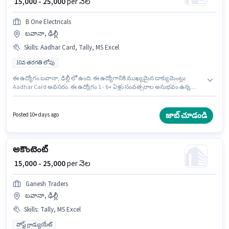
₹ 15,000 - 25,000
per నెల
B One Electricals
బవానా, ఢిల్లీ
Skills
:
Aadhar Card, Tally, MS Excel
10వ తరగతి లోపు
ఈ ఉద్యోగం బవానా, ఢిల్లీ లో ఉంది. ఈ ఉద్యోగానికి ముఖ్యమైన డాక్యుమెంట్లు
Aadhar Card అవసరం. ఈ ఉద్యోగం 1 - 6+ ఏళ్లు సంవత్సరాల అనుభవం ఉన్న
వారికి కోసం అనుకూలంగా ఉంటుంది. మీరు నెలకు ₹25000 వరకు సంపాదించవచ్చు. ఈ
ఉద్యోగానికి అర్హత పొందేందుకు అభ్యర్థికి MS Excel, Tally వంటి నైపుణ్యాలు ఉండాలి.
B One Electricals అకౌంటెంట్ విభాగంలో అకౌంటెంట్ ఉద్యోగానికి క్రియాశీలకంగా
జాబ్ చూడండి
Posted 10+ days ago
నియామకం జరుగుతోంది. ఈ ఉద్యోగానికి Fixed జీతం అందుబాటులో ఉంది.
అకౌంటెంట్
₹ 15,000 - 25,000
per నెల
Ganesh Traders
బవానా, ఢిల్లీ
Skills
:
Tally, MS Excel
పోస్ట్ గ్రాడ్యుయేట్