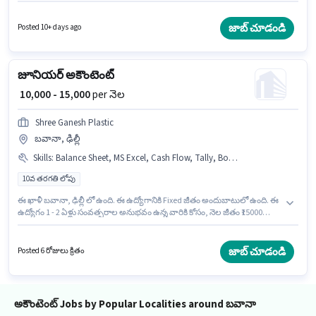
నియామకం జరుగుతోంది. ఈ ఉద్యోగం 2 - 6+ ఏళ్లు సంవత్సరాల అనుభవం ఉన్న
వారికి కోసం, నెల జీతం ₹18000 ఉంటుంది. ఈ ఉద్యోగానికి 10వ తరగతి లోపు అర్హత
ఉన్న అభ్యర్థులు దరఖాస్తు చేయవచ్చు.
జాబ్ చూడండి
Posted 10+ days ago
జూనియర్ అకౌంటెంట్
₹ 10,000 - 15,000
per నెల
Shree Ganesh Plastic
బవానా, ఢిల్లీ
Skills
:
Balance Sheet, MS Excel, Cash Flow, Tally, Book Keeping
10వ తరగతి లోపు
ఈ ఖాళీ బవానా, ఢిల్లీ లో ఉంది. ఈ ఉద్యోగానికి Fixed జీతం అందుబాటులో ఉంది. ఈ
ఉద్యోగం 1 - 2 ఏళ్లు సంవత్సరాల అనుభవం ఉన్న వారికి కోసం, నెల జీతం ₹15000
ఉంటుంది. ఈ ఉద్యోగంలో అదనపు ప్రయోజనాలు Medical Benefits ఉన్నాయి.
Shree Ganesh Plastic లో అకౌంటెంట్ విభాగంలో జూనియర్ అకౌంటెంట్ గా చేరండి.
ఈ ఉద్యోగానికి అభ్యర్థి వద్ద Balance Sheet, Book Keeping, Cash Flow, MS
జాబ్ చూడండి
Posted 6 రోజులు క్రితం
Excel, Tally ఉండాలి.
అకౌంటెంట్ Jobs by Popular Localities around బవానా