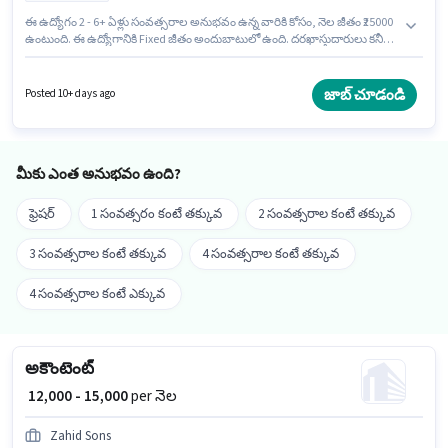
ఈ ఉద్యోగం 2 - 6+ ఏళ్లు సంవత్సరాల అనుభవం ఉన్న వారికి కోసం, నెల జీతం ₹25000
ఉంటుంది. ఈ ఉద్యోగానికి Fixed జీతం అందుబాటులో ఉంది. దరఖాస్తుదారులు కనీసం
పోస్ట్ గ్రాడ్యుయేట్ డిగ్రీ లేదా సర్టిఫికెట్ కలిగి ఉండాలి. ఈ ఉద్యోగానికి అభ్యర్థి వద్ద MS
Excel, Tally ఉండాలి. ఈ ఖాళీ బవానా, ఢిల్లీ లో ఉంది. Ganesh Traders లో
అకౌంటెంట్ విభాగంలో అకౌంటెంట్ గా చేరండి.
జాబ్ చూడండి
Posted 10+ days ago
మీకు ఎంత అనుభవం ఉంది?
ఫ్రెషర్
1 సంవత్సరం కంటే తక్కువ
2 సంవత్సరాల కంటే తక్కువ
3 సంవత్సరాల కంటే తక్కువ
4 సంవత్సరాల కంటే తక్కువ
4 సంవత్సరాల కంటే ఎక్కువ
అకౌంటెంట్
₹ 12,000 - 15,000
per నెల
Zahid Sons