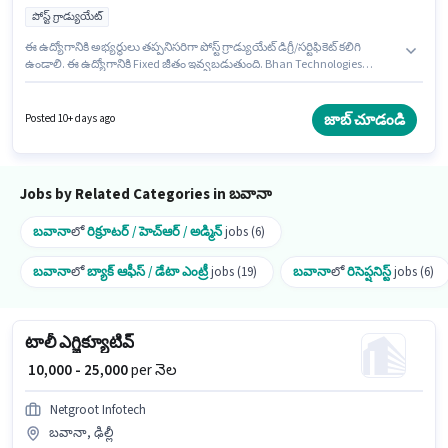
పోస్ట్ గ్రాడ్యుయేట్
ఈ ఉద్యోగానికి అభ్యర్థులు తప్పనిసరిగా పోస్ట్ గ్రాడ్యుయేట్ డిగ్రీ/సర్టిఫికెట్ కలిగి
ఉండాలి. ఈ ఉద్యోగానికి Fixed జీతం ఇవ్వబడుతుంది. Bhan Technologies
అకౌంటెంట్ విభాగంలో అకౌంటెంట్ ఉద్యోగానికి క్రియాశీలకంగా నియామకం
జరుగుతోంది. ఈ ఉద్యోగానికి అభ్యర్థి వద్ద Balance Sheet, Cash Flow, GST, MS
Excel, Tax Returns ఉండాలి. ఈ ఖాళీ బవానా, ఢిల్లీ లో ఉంది. ఈ ఉద్యోగం 1 - 2 ఏళ్లు
జాబ్ చూడండి
Posted 10+ days ago
సంవత్సరాల అనుభవం ఉన్న వారికి కోసం, నెల జీతం ₹20000 ఉంటుంది.
Jobs by Related Categories in బవానా
బవానా
లో
రిక్రూటర్ / హెచ్ఆర్ / అడ్మిన్
jobs (6)
బవానా
లో
బ్యాక్ ఆఫీస్ / డేటా ఎంట్రీ
jobs (19)
బవానా
లో
రిసెప్షనిస్ట్
jobs (6)
టాలీ ఎగ్జిక్యూటివ్
₹ 10,000 - 25,000
per నెల
Netgroot Infotech
బవానా, ఢిల్లీ