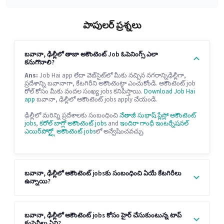
పాపులర్ ప్రశ్నలు
బవానా, ఢిల్లీలో తాజా అకౌంటెంట్ Job ఓపెనింగ్స్ ఎలా
కనుగొనాలి?
Ans:
Job Hai app లేదా వెబ్‌సైట్‌లో మీకు నచ్చిన నగరాన్నిఢిల్లీగా,
ప్రదేశాన్ని బవానాగా, కేటగిరీని అకౌంటెంట్గా ఎంచుకోండి. అకౌంటెంట్ job
రోల్ కోసం మీకు వందల సంఖ్య jobs కనిపిస్తాయి.
Download Job Hai
app
బవానా, ఢిల్లీలో అకౌంటెంట్ jobs apply చేయండి.
ఢిల్లీలో మరిన్ని ప్రదేశాలకు సంబంధించి
నేతాజీ సుభాష్ ప్లేస్లో అకౌంటెంట్
jobs
,
కరోల్ బాగ్లో అకౌంటెంట్ jobs
and
ఇందిరా గాంధీ ఇంటర్నేషనల్
ఎయిర్‌పోర్ట్లో అకౌంటెంట్ jobs
లో అన్వేషించవచ్చు.
బవానా, ఢిల్లీలో అకౌంటెంట్ jobsకు సంబంధించి ఏయే కేటగిరీలు
ఉన్నాయి?
బవానా, ఢిల్లీలో అకౌంటెంట్ jobs కోసం హైర్ చేసుకుంటున్న టాప్
కంపెనీలు ఏవి?