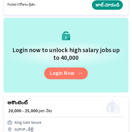
Tally, Taxation - VAT & Sales Tax, TDS వంటి నైపుణ్యాలు ఉండాలి.
జాబ్ చూడండి
Posted 5 రోజులు క్రితం
దరఖాస్తుదారులు కనీసం గ్రాడ్యుయేట్ డిగ్రీ లేదా సర్టిఫికెట్ కలిగి ఉండాలి. ఈ ఉద్యోగం 6
- 6+ ఏళ్లు సంవత్సరాల అనుభవం ఉన్న వారికి కోసం అనుకూలంగా ఉంటుంది. మీరు
నెలకు ₹35000 వరకు సంపాదించవచ్చు.
Login now to unlock high salary jobs up
to ₹40,000
Login Now
అకౌంటెంట్
₹ 20,000 - 25,000
per నెల
King Gate Secure
బవానా, ఢిల్లీ