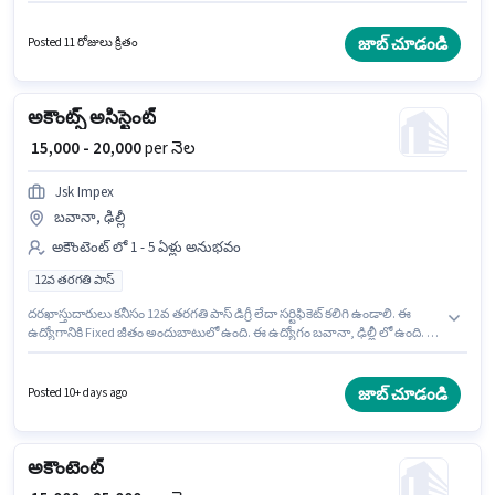
ITI, PAN Card, Aadhar Card, Bank Account అవసరం. ఈ ఉద్యోగం బవానా,
ఢిల్లీ లో ఉంది. ఈ ఉద్యోగానికి అర్హత పొందేందుకు అభ్యర్థికి Audit, Balance Sheet,
GST, MS Excel, Taxation - VAT & Sales Tax వంటి నైపుణ్యాలు ఉండాలి. ఈ
జాబ్ చూడండి
Posted 11 రోజులు క్రితం
ఉద్యోగం 1 - 5 ఏళ్లు సంవత్సరాల అనుభవం ఉన్న వారికి కోసం, నెల జీతం ₹20000
ఉంటుంది. అదనపు Medical Benefits లు ఉద్యోగ స్థాయి మరియు కంపెనీ పాలసీలపై
ఆధారపడి ఇప్పించబడతాయి.
అకౌంట్స్ అసిస్టెంట్
₹ 15,000 - 20,000
per నెల
Jsk Impex
బవానా, ఢిల్లీ
అకౌంటెంట్ లో 1 - 5 ఏళ్లు అనుభవం
12వ తరగతి పాస్
దరఖాస్తుదారులు కనీసం 12వ తరగతి పాస్ డిగ్రీ లేదా సర్టిఫికెట్ కలిగి ఉండాలి. ఈ
ఉద్యోగానికి Fixed జీతం అందుబాటులో ఉంది. ఈ ఉద్యోగం బవానా, ఢిల్లీ లో ఉంది. ఈ
ఉద్యోగం 1 - 5 ఏళ్లు సంవత్సరాల అనుభవం ఉన్న వారికి కోసం అనుకూలంగా
ఉంటుంది. మీరు నెలకు ₹20000 వరకు సంపాదించవచ్చు. Jsk Impex అకౌంటెంట్
విభాగంలో అకౌంట్స్ అసిస్టెంట్ ఉద్యోగానికి క్రియాశీలకంగా నియామకం జరుగుతోంది.
జాబ్ చూడండి
Posted 10+ days ago
అకౌంటెంట్