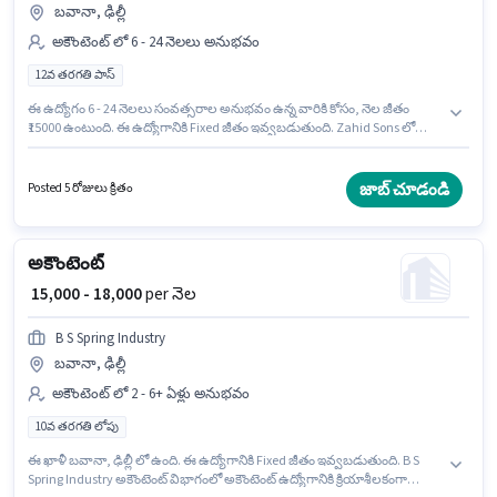
బవానా, ఢిల్లీ
అకౌంటెంట్ లో 6 - 24 నెలలు అనుభవం
12వ తరగతి పాస్
ఈ ఉద్యోగం 6 - 24 నెలలు సంవత్సరాల అనుభవం ఉన్న వారికి కోసం, నెల జీతం
₹15000 ఉంటుంది. ఈ ఉద్యోగానికి Fixed జీతం ఇవ్వబడుతుంది. Zahid Sons లో
అకౌంటెంట్ విభాగంలో అకౌంటెంట్ గా చేరండి. ఈ ఉద్యోగం బవానా, ఢిల్లీ లో ఉంది. ఈ
ఉద్యోగానికి అభ్యర్థులు తప్పనిసరిగా 12వ తరగతి పాస్ డిగ్రీ/సర్టిఫికెట్ కలిగి ఉండాలి.
జాబ్ చూడండి
Posted 5 రోజులు క్రితం
అకౌంటెంట్
₹ 15,000 - 18,000
per నెల
B S Spring Industry
బవానా, ఢిల్లీ
అకౌంటెంట్ లో 2 - 6+ ఏళ్లు అనుభవం
10వ తరగతి లోపు
ఈ ఖాళీ బవానా, ఢిల్లీ లో ఉంది. ఈ ఉద్యోగానికి Fixed జీతం ఇవ్వబడుతుంది. B S
Spring Industry అకౌంటెంట్ విభాగంలో అకౌంటెంట్ ఉద్యోగానికి క్రియాశీలకంగా