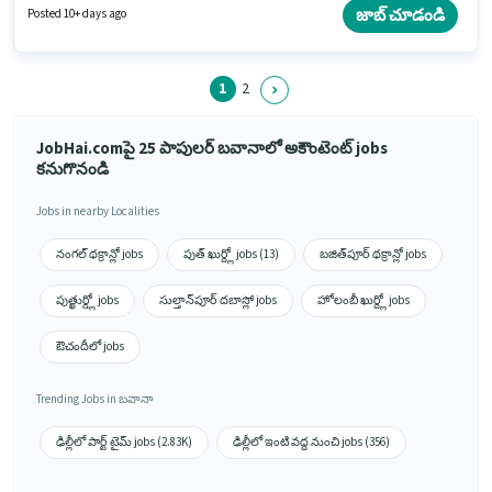
అనుభవం ఉన్న వారికి కోసం, నెల జీతం ₹21000 ఉంటుంది. ఈ ఉద్యోగానికి అభ్యర్థులు
జాబ్ చూడండి
Posted 10+ days ago
తప్పనిసరిగా గ్రాడ్యుయేట్ డిగ్రీ/సర్టిఫికెట్ కలిగి ఉండాలి.
1
2
JobHai.comపై 25 పాపులర్ బవానాలో అకౌంటెంట్ jobs
కనుగొనండి
Jobs in nearby Localities
నంగల్ థక్రాన్లో jobs
పుత్ ఖుర్ద్లో jobs (13)
బజిత్‌పూర్ థక్రాన్లో jobs
పుత్ఖుర్డ్లో jobs
సుల్తాన్‌పూర్ దబాస్లో jobs
హోలంబీ ఖుర్ద్లో jobs
ఔచందీలో jobs
Trending Jobs in బవానా
ఢిల్లీలో పార్ట్ టైమ్ jobs (2.83K)
ఢిల్లీలో ఇంటి వద్ద నుంచి jobs (356)