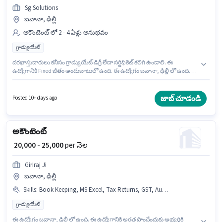
Sg Solutions
బవానా, ఢిల్లీ
అకౌంటెంట్ లో 2 - 4 ఏళ్లు అనుభవం
గ్రాడ్యుయేట్
దరఖాస్తుదారులు కనీసం గ్రాడ్యుయేట్ డిగ్రీ లేదా సర్టిఫికెట్ కలిగి ఉండాలి. ఈ
ఉద్యోగానికి Fixed జీతం అందుబాటులో ఉంది. ఈ ఉద్యోగం బవానా, ఢిల్లీ లో ఉంది. ఈ
ఉద్యోగం 2 - 4 ఏళ్లు సంవత్సరాల అనుభవం ఉన్న వారికి కోసం, నెల జీతం ₹25000
ఉంటుంది. Sg Solutions అకౌంటెంట్ విభాగంలో అకౌంటెంట్ ఉద్యోగానికి క్రియాశీలకంగా
నియామకం జరుగుతోంది.
జాబ్ చూడండి
Posted 10+ days ago
అకౌంటెంట్
₹ 20,000 - 25,000
per నెల
Giriraj Ji
బవానా, ఢిల్లీ
Skills
:
Book Keeping, MS Excel, Tax Returns, GST, Audit, Tally, Balance Sheet, TDS, Cash Flow
గ్రాడ్యుయేట్
ఈ ఉద్యోగం బవానా, ఢిల్లీ లో ఉంది. ఈ ఉద్యోగానికి అర్హత పొందేందుకు అభ్యర్థికి