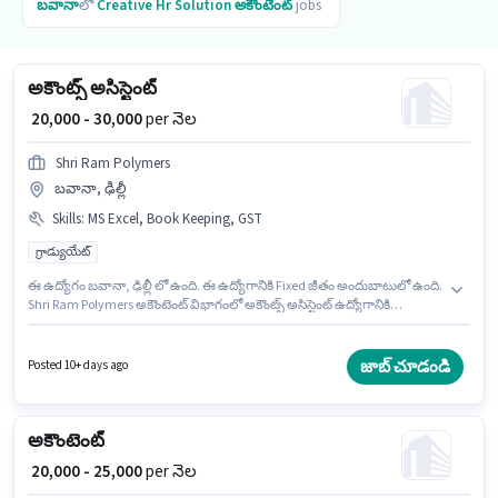
బవానా
లో
Creative Hr Solution
అకౌంటెంట్
jobs
అకౌంట్స్ అసిస్టెంట్
₹ 20,000 - 30,000
per నెల
Shri Ram Polymers
బవానా, ఢిల్లీ
Skills
:
MS Excel, Book Keeping, GST
గ్రాడ్యుయేట్
ఈ ఉద్యోగం బవానా, ఢిల్లీ లో ఉంది. ఈ ఉద్యోగానికి Fixed జీతం అందుబాటులో ఉంది.
Shri Ram Polymers అకౌంటెంట్ విభాగంలో అకౌంట్స్ అసిస్టెంట్ ఉద్యోగానికి
క్రియాశీలకంగా నియామకం జరుగుతోంది. ఈ ఉద్యోగానికి అభ్యర్థి వద్ద Book Keeping,
GST, MS Excel ఉండాలి. దరఖాస్తుదారులు కనీసం గ్రాడ్యుయేట్ డిగ్రీ లేదా సర్టిఫికెట్
కలిగి ఉండాలి. ఈ ఉద్యోగం 2 - 6 ఏళ్లు సంవత్సరాల అనుభవం ఉన్న వారికి కోసం
జాబ్ చూడండి
Posted 10+ days ago
అనుకూలంగా ఉంటుంది. మీరు నెలకు ₹30000 వరకు సంపాదించవచ్చు.
అకౌంటెంట్
₹ 20,000 - 25,000
per నెల