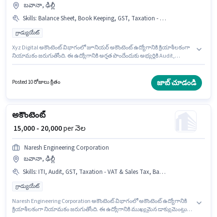
బవానా, ఢిల్లీ
Skills
:
Balance Sheet, Book Keeping, GST, Taxation - VAT & Sales Tax, Tax Returns, Tally, MS Excel, Audit
గ్రాడ్యుయేట్
Xyz Digital అకౌంటెంట్ విభాగంలో జూనియర్ అకౌంటెంట్ ఉద్యోగానికి క్రియాశీలకంగా
నియామకం జరుగుతోంది. ఈ ఉద్యోగానికి అర్హత పొందేందుకు అభ్యర్థికి Audit,
Balance Sheet, Book Keeping, GST, MS Excel, Tally, Tax Returns, Taxation
- VAT & Sales Tax వంటి నైపుణ్యాలు ఉండాలి. ఈ ఖాళీ బవానా, ఢిల్లీ లో ఉంది. ఈ
ఉద్యోగానికి Fixed జీతం ఇవ్వబడుతుంది. దరఖాస్తుదారులు కనీసం గ్రాడ్యుయేట్ డిగ్రీ
జాబ్ చూడండి
Posted 10 రోజులు క్రితం
లేదా సర్టిఫికెట్ కలిగి ఉండాలి. ఈ ఉద్యోగం 1 - 3 ఏళ్లు సంవత్సరాల అనుభవం ఉన్న
వారికి కోసం, నెల జీతం ₹22000 ఉంటుంది.
అకౌంటెంట్
₹ 15,000 - 20,000
per నెల
Naresh Engineering Corporation
బవానా, ఢిల్లీ
Skills
:
ITI, Audit, GST, Taxation - VAT & Sales Tax, Balance Sheet, PAN Card, Bank Account, Aadhar Card, MS Excel
గ్రాడ్యుయేట్
Naresh Engineering Corporation అకౌంటెంట్ విభాగంలో అకౌంటెంట్ ఉద్యోగానికి
క్రియాశీలకంగా నియామకం జరుగుతోంది. ఈ ఉద్యోగానికి ముఖ్యమైన డాక్యుమెంట్లు