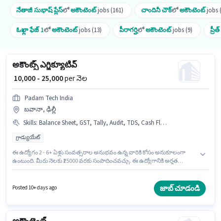
నేతాజీ సుభాష్ ప్లేస్
లో
అకౌంటెంట్
jobs (161)
చాందినీ చౌక్
లో
అకౌంటెంట్
jobs 
ఓఖ్లా ఫేజ్ 1
లో
అకౌంటెంట్
jobs (13)
పీరాగర్హి
లో
అకౌంటెంట్
jobs (9)
ప్రీత
అకౌంట్స్ ఎగ్జిక్యూటివ్
₹ 10,000 - 25,000
per నెల
Padam Tech India
బవానా, ఢిల్లీ
Skills
:
Balance Sheet, GST, Tally, Audit, TDS, Cash Flow, Taxation - VAT & Sales Tax, Book Keeping
గ్రాడ్యుయేట్
ఈ ఉద్యోగం 2 - 6+ ఏళ్లు సంవత్సరాల అనుభవం ఉన్న వారికి కోసం అనుకూలంగా
ఉంటుంది. మీరు నెలకు ₹25000 వరకు సంపాదించవచ్చు. ఈ ఉద్యోగానికి అర్హత
పొందేందుకు అభ్యర్థికి Audit, Balance Sheet, Book Keeping, Cash Flow, GST,
Tally, Taxation - VAT & Sales Tax, TDS వంటి నైపుణ్యాలు ఉండాలి.
దరఖాస్తుదారులు కనీసం గ్రాడ్యుయేట్ డిగ్రీ లేదా సర్టిఫికెట్ కలిగి ఉండాలి. ఈ
జాబ్ చూడండి
Posted 10+ days ago
ఉద్యోగానికి Fixed జీతం ఇవ్వబడుతుంది. ఈ ఉద్యోగం బవానా, ఢిల్లీ లో ఉంది.
Padam Tech India లో అకౌంటెంట్ విభాగంలో అకౌంట్స్ ఎగ్జిక్యూటివ్ గా చేరండి.