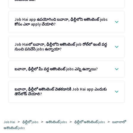
Job Hai app ఉపయోగించి బవానా, ఢిల్లీలోని అకౌంటెంట్ jobs
కోసం ఎలా apply చేయాలి?
Job Haiలో బవానా, ఢిల్లీలోని అకౌంటెంట్ job రోల్‌లో ఇంటి వద్ద
నుంచి పనిచేసే jobs ఉన్నాయా?
బవానా, ఢిల్లీలో మీ వద్ద అకౌంటెంట్ jobs ఎన్ని ఉన్నాయి?
బవానా, ఢిల్లీలో అకౌంటెంట్ వెతకడానికి Job Hai app ఎందుకు
డౌన్‌లోడ్ చేయాలి?
>
>
>
>
Job Hai
ఢిల్లీలో jobs
అకౌంటెంట్ jobs
ఢిల్లీలో అకౌంటెంట్ jobs
బవానాలో
అకౌంటెంట్ jobs