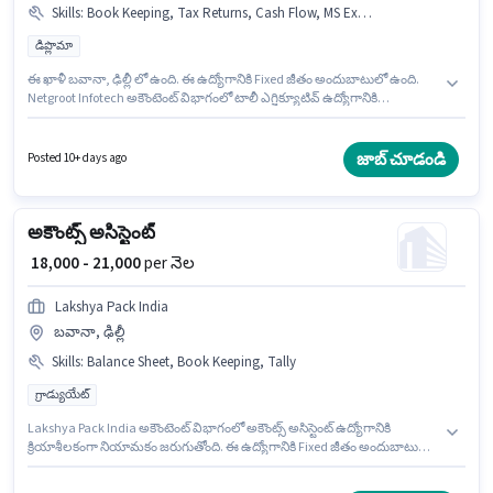
Skills
:
Book Keeping, Tax Returns, Cash Flow, MS Excel, Balance Sheet, Tally
డిప్లొమా
ఈ ఖాళీ బవానా, ఢిల్లీ లో ఉంది. ఈ ఉద్యోగానికి Fixed జీతం అందుబాటులో ఉంది.
Netgroot Infotech అకౌంటెంట్ విభాగంలో టాలీ ఎగ్జిక్యూటివ్ ఉద్యోగానికి
క్రియాశీలకంగా నియామకం జరుగుతోంది. ఈ ఉద్యోగానికి అర్హత పొందేందుకు అభ్యర్థికి
Balance Sheet, Book Keeping, Cash Flow, MS Excel, Tally, Tax Returns
వంటి నైపుణ్యాలు ఉండాలి. ఈ ఉద్యోగం 1 - 3 ఏళ్లు సంవత్సరాల అనుభవం ఉన్న
జాబ్ చూడండి
Posted 10+ days ago
వారికి కోసం అనుకూలంగా ఉంటుంది. మీరు నెలకు ₹25000 వరకు సంపాదించవచ్చు. ఈ
ఉద్యోగానికి అభ్యర్థులు తప్పనిసరిగా డిప్లొమా డిగ్రీ/సర్టిఫికెట్ కలిగి ఉండాలి.
అకౌంట్స్ అసిస్టెంట్
₹ 18,000 - 21,000
per నెల
Lakshya Pack India
బవానా, ఢిల్లీ
Skills
:
Balance Sheet, Book Keeping, Tally
గ్రాడ్యుయేట్
Lakshya Pack India అకౌంటెంట్ విభాగంలో అకౌంట్స్ అసిస్టెంట్ ఉద్యోగానికి
క్రియాశీలకంగా నియామకం జరుగుతోంది. ఈ ఉద్యోగానికి Fixed జీతం అందుబాటులో
ఉంది. ఈ ఉద్యోగం బవానా, ఢిల్లీ లో ఉంది. ఈ ఉద్యోగానికి అభ్యర్థి వద్ద Balance
Sheet, Book Keeping, Tally ఉండాలి. ఈ ఉద్యోగం 1 - 4 ఏళ్లు సంవత్సరాల