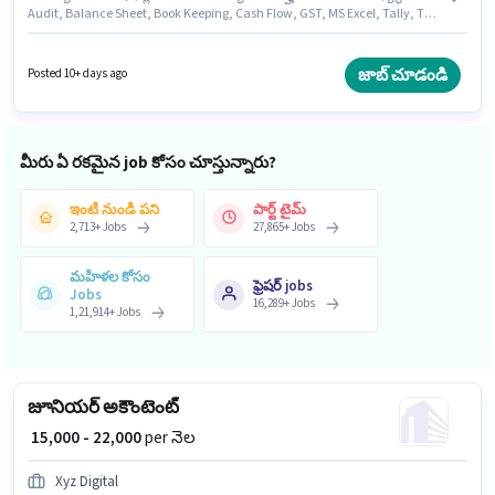
Audit, Balance Sheet, Book Keeping, Cash Flow, GST, MS Excel, Tally, Tax
Returns, TDS వంటి నైపుణ్యాలు ఉండాలి. దరఖాస్తుదారులు కనీసం గ్రాడ్యుయేట్ డిగ్రీ
లేదా సర్టిఫికెట్ కలిగి ఉండాలి. ఈ ఉద్యోగానికి Fixed జీతం అందుబాటులో ఉంది. ఈ
ఉద్యోగం 3 - 6 ఏళ్లు సంవత్సరాల అనుభవం ఉన్న వారికి కోసం అనుకూలంగా
జాబ్ చూడండి
Posted 10+ days ago
ఉంటుంది. మీరు నెలకు ₹25000 వరకు సంపాదించవచ్చు. Giriraj Ji లో అకౌంటెంట్
విభాగంలో అకౌంటెంట్ గా చేరండి.
మీరు ఏ రకమైన job కోసం చూస్తున్నారు?
ఇంటి నుండి పని
పార్ట్ టైమ్
2,713
+
Jobs
27,865
+
Jobs
మహిళల కోసం
ఫ్రెషర్ jobs
Jobs
16,289
+
Jobs
1,21,914
+
Jobs
జూనియర్ అకౌంటెంట్
₹ 15,000 - 22,000
per నెల
Xyz Digital