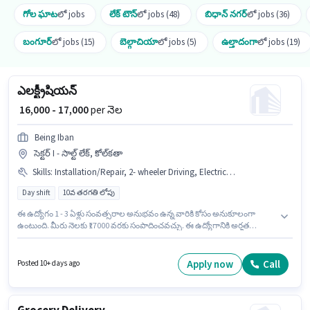
గోల ఘాట
లో jobs
లేక్ టౌన్
లో jobs (48)
బిధాన్ నగర్
లో jobs (36)
బంగూర్
లో jobs (15)
బెల్గాచియా
లో jobs (5)
ఉల్తాదంగా
లో jobs (19)
ఎలక్ట్రీషియన్
₹ 16,000 - 17,000
per నెల
Being Iban
సెక్టర్ I - సాల్ట్ లేక్, కోల్‌కతా
Skills
:
Installation/Repair, 2- wheeler Driving, Electrical circuit
Day shift
10వ తరగతి లోపు
ఈ ఉద్యోగం 1 - 3 ఏళ్లు సంవత్సరాల అనుభవం ఉన్న వారికి కోసం అనుకూలంగా
ఉంటుంది. మీరు నెలకు ₹17000 వరకు సంపాదించవచ్చు. ఈ ఉద్యోగానికి అర్హత
పొందేందుకు అభ్యర్థికి Electrical circuit, 2- wheeler Driving,
Installation/Repair వంటి నైపుణ్యాలు ఉండాలి. ఈ ఖాళీ సెక్టర్ I - సాల్ట్ లేక్, కోల్‌కతా
లో ఉంది. ఈ ఉద్యోగానికి Fixed జీతం ఇవ్వబడుతుంది. ఈ ఉద్యోగానికి 10వ తరగతి
Apply now
Call
Posted 10+ days ago
లోపు అర్హత ఉన్న అభ్యర్థులు దరఖాస్తు చేయవచ్చు. Being Iban ఎలక్ట్రీషియన్
విభాగంలో ఎలక్ట్రీషియన్ ఉద్యోగానికి క్రియాశీలకంగా నియామకం జరుగుతోంది.