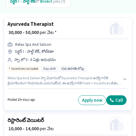
సెక్టర్ I - సాల్ట్ లేక్
లో
Blinkit
jobs (7)
Ayurveda Therapist
₹ 30,000 - 50,000
per నెల *
Relax Spa And Saloon
సెక్టర్ I - సాల్ట్ లేక్, కోల్‌కతా
స్పా లో 0 - 6 ఏళ్లు అనుభవం
Incentives included
Day shift
10వ తరగతి లోపు
Relax Spa And Saloon స్పా విభాగంలో Ayurveda Therapist ఉద్యోగానికి
క్రియాశీలకంగా నియామకం జరుగుతోంది. ఈ ఉద్యోగానికి Fixed + Incentives జీతం
అందుబాటులో ఉంది. ఈ ఉద్యోగం సెక్టర్ I - సాల్ట్ లేక్, కోల్‌కతా లో ఉంది. అభ్యర్థి
ఇంగ్లీష్ లో నిపుణుడిగా ఉండాలి. 10వ తరగతి లోపు అర్హత ఉన్న అభ్యర్థులు ఈ
ఉద్యోగానికి అప్లై చేసుకోవచ్చు. ఇది Full Time ఉద్యోగం, ఇందులో DAY shift మరియు
Apply now
Call
Posted 10+ days ago
వారానికి 6 days working ఉంటాయి.
రెస్టారెంట్ వెయిటర్
₹ 10,000 - 14,000
per నెల