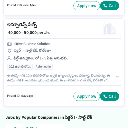
ఇవ్వబడుతుంది. ఈ ఉద్యోగం సెక్టర్ I - సాల్ట్ లేక్, కోల్‌కతా లో ఉంది. ఈ ఉద్యోగానికి
Apply now
Call
Posted 13 గంటలు క్రితం
10వ తరగతి లోపు అర్హత ఉన్న అభ్యర్థులు దరఖాస్తు చేయవచ్చు.
ఇన్సూరెన్స్ సేల్స్
₹ 40,000 - 50,000
per నెల
Strive Business Solution
సెక్టర్ I - సాల్ట్ లేక్, కోల్‌కతా
ఫీల్డ్ అమ్మకాలు లో 1 - 5 ఏళ్లు అనుభవం
10వ తరగతి లోపు
Automobile
ఈ ఉద్యోగానికి 10వ తరగతి లోపు అర్హత ఉన్న అభ్యర్థులు దరఖాస్తు చేయవచ్చు. ఈ
ఉద్యోగానికి Fixed జీతం ఇవ్వబడుతుంది. ఈ ఖాళీ సెక్టర్ I - సాల్ట్ లేక్, కోల్‌కతా లో
ఉంది. Strive Business Solution లో ఫీల్డ్ అమ్మకాలు విభాగంలో ఇన్సూరెన్స్ సేల్స్ గా
చేరండి. ఈ ఉద్యోగం 1 - 5 ఏళ్లు సంవత్సరాల అనుభవం ఉన్న వారికి కోసం, నెల జీతం
₹50000 ఉంటుంది.
Apply now
Call
Posted 10+ days ago
Jobs by Popular Companies in సెక్టర్ I - సాల్ట్ లేక్