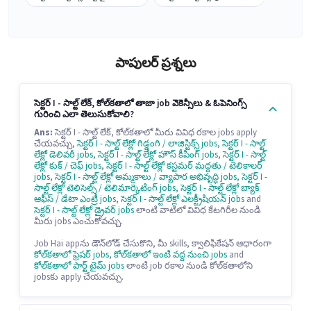
పాపులర్ ప్రశ్నలు
సెక్టర్ I - సాల్ట్ లేక్, కోల్‌కతాలో తాజా job వెకెన్సీలు & ఓపెనింగ్స్
గురించి ఎలా తెలుసుకోవాలి?
Ans:
సెక్టర్ I - సాల్ట్ లేక్, కోల్‌కతాలో మీరు వివిధ రకాల jobs apply
చేయవచ్చు,
సెక్టర్ I - సాల్ట్ లేక్లో గిడ్డంగి / లాజిస్టిక్స్ jobs
,
సెక్టర్ I - సాల్ట్
లేక్లో డెలివరీ jobs
,
సెక్టర్ I - సాల్ట్ లేక్లో హౌస్ కీపింగ్ jobs
,
సెక్టర్ I - సాల్ట్
లేక్లో కుక్ / చెఫ్ jobs
,
సెక్టర్ I - సాల్ట్ లేక్లో కస్టమర్ మద్దతు / టెలికాలర్
jobs
,
సెక్టర్ I - సాల్ట్ లేక్లో అమ్మకాలు / వ్యాపార అభివృద్ధి jobs
,
సెక్టర్ I -
సాల్ట్ లేక్లో టెలిసెల్స్ / టెలిమార్కెటింగ్ jobs
,
సెక్టర్ I - సాల్ట్ లేక్లో బ్యాక్
ఆఫీస్ / డేటా ఎంట్రీ jobs
,
సెక్టర్ I - సాల్ట్ లేక్లో ఎలక్ట్రీషియన్ jobs
and
సెక్టర్ I - సాల్ట్ లేక్లో డ్రైవర్ jobs
లాంటి వాటిలో వివిధ కేటగిరీల నుండి
మీరు jobs ఎంచుకోవచ్చు.
Job Hai appను డౌన్‌లోడ్ చేసుకొని, మీ skills, క్వాలిఫికేషన్ ఆధారంగా
కోల్‌కతాలో ఫ్రెషర్ jobs
,
కోల్‌కతాలో ఇంటి వద్ద నుంచి jobs
and
కోల్‌కతాలో పార్ట్ టైమ్ jobs
లాంటి job రకాల నుండి కోల్‌కతాలోని
jobsకు apply చేయవచ్చు.