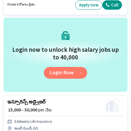
వారికి కోసం, నెల జీతం ₹70000 ఉంటుంది. ఈ ఉద్యోగానికి Bike కలిగి ఉండటం
Apply now
Call
Posted 4 రోజులు క్రితం
ముఖ్యం.
Login now to unlock high salary jobs up
to ₹40,000
Login Now
ఇన్సూరెన్స్ అడ్వైజర్
₹ 15,000 - 50,000
per నెల
Edelweiss Life Insurance
ఇంటి నుండి పని