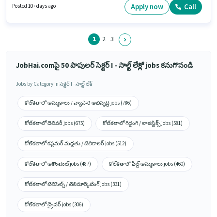
జీతం ₹55000 ఉంటుంది. ఈ ఉద్యోగానికి అవసరమైన డాక్యుమెంట్లు PAN Card,
Apply now
Call
Posted 10+ days ago
Aadhar Card కలిగి ఉండాలి.
1
2
3
JobHai.comపై 50 పాపులర్ సెక్టర్ I - సాల్ట్ లేక్లో jobs కనుగొనండి
Jobs by Category in సెక్టర్ I - సాల్ట్ లేక్
కోల్‌కతాలో అమ్మకాలు / వ్యాపార అభివృద్ధి jobs (786)
కోల్‌కతాలో డెలివరీ jobs (675)
కోల్‌కతాలో గిడ్డంగి / లాజిస్టిక్స్ jobs (581)
కోల్‌కతాలో కస్టమర్ మద్దతు / టెలికాలర్ jobs (512)
కోల్‌కతాలో అకౌంటెంట్ jobs (487)
కోల్‌కతాలో ఫీల్డ్ అమ్మకాలు jobs (460)
కోల్‌కతాలో టెలిసెల్స్ / టెలిమార్కెటింగ్ jobs (331)
కోల్‌కతాలో డ్రైవర్ jobs (306)