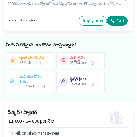
₹12000 ఉంటుంది. ఈ ఉద్యోగంలో అదనపు ప్రయోజనాలు PF ఉన్నాయి. ఈ ఉద్యోగానికి
అభ్యర్థులు తప్పనిసరిగా 12వ తరగతి పాస్ డిగ్రీ/సర్టిఫికెట్ కలిగి ఉండాలి. ఈ
ఉద్యోగానికి Fixed జీతం ఇవ్వబడుతుంది. ఇది Full Time ఉద్యోగం, ఇందులో
Rotation Shift మరియు వారానికి Others ఉంటాయి. ఈ ఉద్యోగం సెక్టర్ I - సాల్ట్ లేక్,
Apply now
Call
Posted 5 గంటలు క్రితం
కోల్‌కతా లో ఉంది.
మీరు ఏ రకమైన job కోసం చూస్తున్నారు?
ఇంటి నుండి పని
పార్ట్ టైమ్
2,624
+
Jobs
27,753
+
Jobs
మహిళల కోసం
ఫ్రెషర్ jobs
Jobs
16,233
+
Jobs
1,21,478
+
Jobs
పిక్కర్ / ప్యాకర్
₹ 11,000 - 14,000
per నెల
Million Minds Management