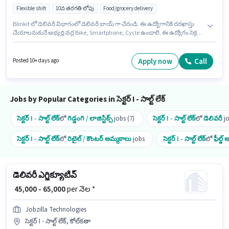
Flexible shift
10వ తరగతి లోపు
Food/grocery delivery
Blinkit లో డెలివరీ విభాగంలో డెలివరీ బాయ్ గా చేరండి. ఈ ఉద్యోగానికి దరఖాస్తు
చేయాలనుకునే అభ్యర్థి వద్ద Bike, Smartphone, Cycle ఉండాలి. ఈ ఉద్యోగం సెక్టర్ I
- సాల్ట్ లేక్, కోల్‌కతా లో ఉంది. ఈ ఉద్యోగానికి ముఖ్యమైన డాక్యుమెంట్లు PAN Card,
Aadhar Card, Bank Account అవసరం. 10వ తరగతి లోపు అర్హత ఉన్న అభ్యర్థులు
ఈ ఉద్యోగానికి అప్లై చేసుకోవచ్చు. ఈ ఉద్యోగానికి Fixed జీతం అందుబాటులో ఉంది.
Apply now
Call
Posted 10+ days ago
Jobs by Popular Categories in సెక్టర్ I - సాల్ట్ లేక్
సెక్టర్ I - సాల్ట్ లేక్
లో
గిడ్డంగి / లాజిస్టిక్స్
jobs (7)
సెక్టర్ I - సాల్ట్ లేక్
లో
డెలివరీ
jo
సెక్టర్ I - సాల్ట్ లేక్
లో
రిటైల్ / కౌంటర్ అమ్మకాలు
jobs
సెక్టర్ I - సాల్ట్ లేక్
లో
ఫీల్డ్
డెలివరీ ఎగ్జిక్యూటివ్
₹ 45,000 - 65,000
per నెల *
Jobzilla Technologies
సెక్టర్ I - సాల్ట్ లేక్, కోల్‌కతా