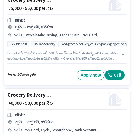
Grocery Delivery Boy
₹ 25,000 - 55,000
per నెల
Blinkit
సెక్టర్ I - సాల్ట్ లేక్, కోల్‌కతా
Skills
:
Two-Wheeler Driving, Aadhar Card, PAN Card, Smartphone, Cycle, Bike
Flexible shift
10వ తరగతి లోపు
Food/grocery delivery,courier/packaging delivery,e-
Blinkit లో డెలివరీ విభాగంలో డెలివరీ బాయ్ గా చేరండి. ఈ ఉద్యోగానికి Fixed జీతం
అందుబాటులో ఉంది. ఈ ఉద్యోగం సెక్టర్ I - సాల్ట్ లేక్, కోల్‌కతా లో ఉంది. అదనపు
Insurance, Medical Benefits లు ఉద్యోగ స్థాయి మరియు కంపెనీ పాలసీలపై
ఆధారపడి ఇప్పించబడతాయి. ఈ ఉద్యోగానికి 10వ తరగతి లోపు అర్హత ఉన్న
అభ్యర్థులు దరఖాస్తు చేయవచ్చు. ఈ ఉద్యోగానికి అభ్యర్థి వద్ద Two-Wheeler Driving
Apply now
Call
Posted 5 రోజులు క్రితం
ఉండాలి.
Grocery Delivery Boy
₹ 40,000 - 50,000
per నెల
Blinkit
సెక్టర్ I - సాల్ట్ లేక్, కోల్‌కతా
Skills
:
PAN Card, Cycle, Smartphone, Bank Account, Aadhar Card, Bike