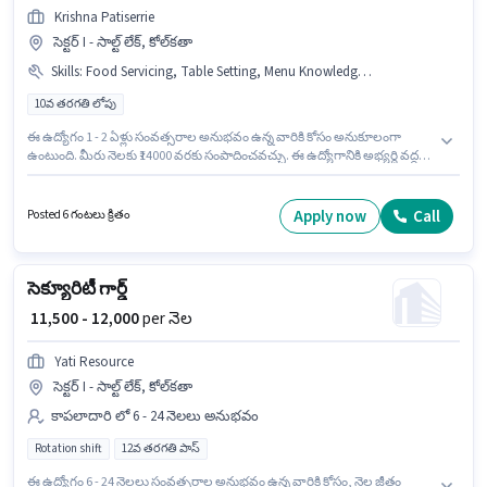
Krishna Patiserrie
సెక్టర్ I - సాల్ట్ లేక్, కోల్‌కతా
Skills
:
Food Servicing, Table Setting, Menu Knowledge, Order Taking, Table Cleaning
10వ తరగతి లోపు
ఈ ఉద్యోగం 1 - 2 ఏళ్లు సంవత్సరాల అనుభవం ఉన్న వారికి కోసం అనుకూలంగా
ఉంటుంది. మీరు నెలకు ₹14000 వరకు సంపాదించవచ్చు. ఈ ఉద్యోగానికి అభ్యర్థి వద్ద
Food Servicing, Order Taking, Menu Knowledge, Table Setting, Table
Cleaning ఉండాలి. 10వ తరగతి లోపు అర్హత ఉన్న అభ్యర్థులు ఈ ఉద్యోగానికి అప్లై
చేసుకోవచ్చు. ఈ ఉద్యోగానికి Fixed జీతం ఇవ్వబడుతుంది. ఈ ఉద్యోగం సెక్టర్ I - సాల్ట్
Apply now
Call
Posted 6 గంటలు క్రితం
లేక్, కోల్‌కతా లో ఉంది. Krishna Patiserrie లో వెయిటర్ / స్టీవార్డ్ విభాగంలో
రెస్టారెంట్ వెయిటర్ గా చేరండి.
సెక్యూరిటీ గార్డ్
₹ 11,500 - 12,000
per నెల
Yati Resource
సెక్టర్ I - సాల్ట్ లేక్, కోల్‌కతా
కాపలాదారి లో 6 - 24 నెలలు అనుభవం
Rotation shift
12వ తరగతి పాస్
ఈ ఉద్యోగం 6 - 24 నెలలు సంవత్సరాల అనుభవం ఉన్న వారికి కోసం, నెల జీతం