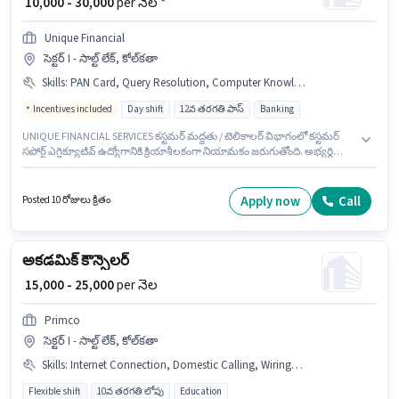
₹ 10,000 - 30,000
per నెల *
Unique Financial
సెక్టర్ I - సాల్ట్ లేక్, కోల్‌కతా
Skills
:
PAN Card, Query Resolution, Computer Knowledge, Aadhar Card, Bank Account, Domestic Calling
Incentives included
Day shift
12వ తరగతి పాస్
Banking
UNIQUE FINANCIAL SERVICES కస్టమర్ మద్దతు / టెలికాలర్ విభాగంలో కస్టమర్
సపోర్ట్ ఎగ్జిక్యూటివ్ ఉద్యోగానికి క్రియాశీలకంగా నియామకం జరుగుతోంది. అభ్యర్థి
హిందీ, బెంగాలీ లో నిపుణుడిగా ఉండాలి. ఈ ఖాళీ సెక్టర్ I - సాల్ట్ లేక్, కోల్‌కతా లో
ఉంది. ఈ ఉద్యోగానికి Fixed + Incentives జీతం అందుబాటులో ఉంది. ఈ
ఉద్యోగానికి అభ్యర్థులు తప్పనిసరిగా 12వ తరగతి పాస్ డిగ్రీ/సర్టిఫికెట్ కలిగి ఉండాలి.
Apply now
Call
Posted 10 రోజులు క్రితం
ఈ ఉద్యోగానికి అభ్యర్థి వద్ద Computer Knowledge, Domestic Calling, Query
Resolution ఉండాలి.
అకడమిక్ కౌన్సెలర్
₹ 15,000 - 25,000
per నెల
Primco
సెక్టర్ I - సాల్ట్ లేక్, కోల్‌కతా
Skills
:
Internet Connection, Domestic Calling, Wiring, Laptop/Desktop, Computer Knowledge, Outbound/Cold Calling, Communication Skill, Lead Generation
Flexible shift
10వ తరగతి లోపు
Education