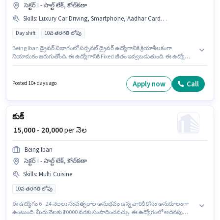
సెక్టర్ I - సాల్ట్ లేక్, కోల్‌కతా
Skills
:
Luxury Car Driving, Smartphone, Aadhar Card, PAN Card, RC, Automatic Car Driving, Bike, 4-Wheeler Driving Licence
Day shift
10వ తరగతి లోపు
Being Iban డ్రైవర్ విభాగంలో పర్సనల్ డ్రైవర్ ఉద్యోగానికి క్రియాశీలకంగా
నియామకం జరుగుతోంది. ఈ ఉద్యోగానికి Fixed జీతం ఇవ్వబడుతుంది. ఈ ఉద్యోగం 4
- 6+ ఏళ్లు సంవత్సరాల అనుభవం ఉన్న వారికి కోసం, నెల జీతం ₹18000 ఉంటుంది. ఈ
ఉద్యోగానికి అర్హత పొందేందుకు అభ్యర్థికి Automatic Car Driving, Luxury Car
Driving వంటి నైపుణ్యాలు ఉండాలి. ఈ ఖాళీ సెక్టర్ I - సాల్ట్ లేక్, కోల్‌కతా లో ఉంది. ఈ
Apply now
Call
Posted 10+ days ago
ఉద్యోగానికి అవసరమైన డాక్యుమెంట్లు PAN Card, RC, Aadhar Card, 4-Wheeler
Driving Licence కలిగి ఉండాలి.
కుక్
₹ 15,000 - 20,000
per నెల
Being Iban
సెక్టర్ I - సాల్ట్ లేక్, కోల్‌కతా
Skills
:
Multi Cuisine
10వ తరగతి లోపు
ఈ ఉద్యోగం 6 - 24 నెలలు సంవత్సరాల అనుభవం ఉన్న వారికి కోసం అనుకూలంగా
ఉంటుంది. మీరు నెలకు ₹20000 వరకు సంపాదించవచ్చు. ఈ ఉద్యోగంలో అదనపు