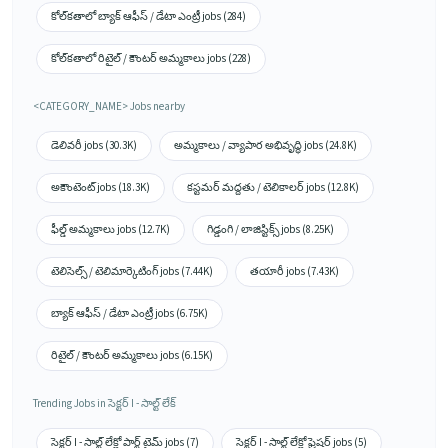
కోల్‌కతాలో బ్యాక్ ఆఫీస్ / డేటా ఎంట్రీ jobs (284)
కోల్‌కతాలో రిటైల్ / కౌంటర్ అమ్మకాలు jobs (228)
<CATEGORY_NAME> Jobs nearby
డెలివరీ jobs (30.3K)
అమ్మకాలు / వ్యాపార అభివృద్ధి jobs (24.8K)
అకౌంటెంట్ jobs (18.3K)
కస్టమర్ మద్దతు / టెలికాలర్ jobs (12.8K)
ఫీల్డ్ అమ్మకాలు jobs (12.7K)
గిడ్డంగి / లాజిస్టిక్స్ jobs (8.25K)
టెలిసెల్స్ / టెలిమార్కెటింగ్ jobs (7.44K)
తయారీ jobs (7.43K)
బ్యాక్ ఆఫీస్ / డేటా ఎంట్రీ jobs (6.75K)
రిటైల్ / కౌంటర్ అమ్మకాలు jobs (6.15K)
Trending Jobs in సెక్టర్ I - సాల్ట్ లేక్
సెక్టర్ I - సాల్ట్ లేక్లో పార్ట్ టైమ్ jobs (7)
సెక్టర్ I - సాల్ట్ లేక్లో ఫ్రెషర్ jobs (5)