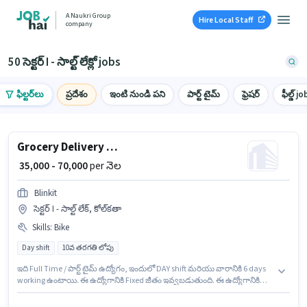
A Naukri Group
Hire Local Staff
company
50 సెక్టర్ I - సాల్ట్ లేక్లో jobs
ఫిల్టర్‌లు
ప్రదేశం
ఇంటి నుండి పని
పార్ట్ టైమ్
ఫ్రెషర్
ఫీల్డ్ jo
Grocery Delivery Boy
₹ 35,000 - 70,000
per నెల
Blinkit
సెక్టర్ I - సాల్ట్ లేక్, కోల్‌కతా
Skills
:
Bike
Day shift
10వ తరగతి లోపు
ఇది Full Time / పార్ట్ టైమ్ ఉద్యోగం, ఇందులో DAY shift మరియు వారానికి 6 days
working ఉంటాయి. ఈ ఉద్యోగానికి Fixed జీతం ఇవ్వబడుతుంది. ఈ ఉద్యోగానికి
10వ తరగతి లోపు అర్హత ఉన్న అభ్యర్థులు దరఖాస్తు చేయవచ్చు. ఇంగ్లీష్ లో నైపుణ్యం
ఉన్నవారికి ప్రాధాన్యత ఇస్తారు. ఈ ఉద్యోగం 0 - 6 ఏళ్లు సంవత్సరాల అనుభవం ఉన్న