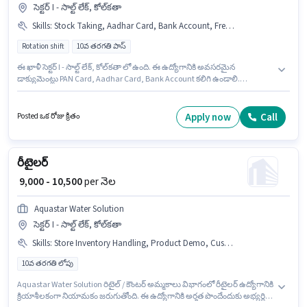
సెక్టర్ I - సాల్ట్ లేక్, కోల్‌కతా
Skills
:
Stock Taking, Aadhar Card, Bank Account, Freight Forwarding, Order Processing, Packaging and Sorting, Order Picking, PAN Card, Inventory Control
Rotation shift
10వ తరగతి పాస్
ఈ ఖాళీ సెక్టర్ I - సాల్ట్ లేక్, కోల్‌కతా లో ఉంది. ఈ ఉద్యోగానికి అవసరమైన
డాక్యుమెంట్లు PAN Card, Aadhar Card, Bank Account కలిగి ఉండాలి.
దరఖాస్తుదారులు కనీసం 10వ తరగతి పాస్ డిగ్రీ లేదా సర్టిఫికెట్ కలిగి ఉండాలి. ఈ
ఉద్యోగానికి అభ్యర్థి వద్ద Inventory Control, Order Picking, Order Processing,
Packaging and Sorting, Stock Taking, Freight Forwarding ఉండాలి. ఈ
Apply now
Call
Posted ఒక రోజు క్రితం
ఉద్యోగం Full Time ప్రాతిపదికపై, Rotation Shift మరియు వారానికి 6 days
working ఉన్నాయి. ఈ ఉద్యోగంలో అదనపు ప్రయోజనాలు PF, Medical Benefits
ఉన్నాయి.
రీటైలర్
₹ 9,000 - 10,500
per నెల
Aquastar Water Solution
సెక్టర్ I - సాల్ట్ లేక్, కోల్‌కతా
Skills
:
Store Inventory Handling, Product Demo, Customer Handling
10వ తరగతి లోపు
Aquastar Water Solution రిటైల్ / కౌంటర్ అమ్మకాలు విభాగంలో రీటైలర్ ఉద్యోగానికి
క్రియాశీలకంగా నియామకం జరుగుతోంది. ఈ ఉద్యోగానికి అర్హత పొందేందుకు అభ్యర్థికి