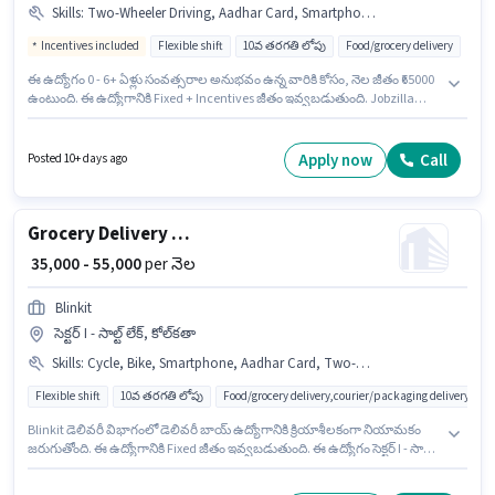
Skills
:
Two-Wheeler Driving, Aadhar Card, Smartphone, Area Knowledge, Bike, Navigation Skills, Bank Account, PAN Card
Incentives included
Flexible shift
10వ తరగతి లోపు
Food/grocery delivery
ఈ ఉద్యోగం 0 - 6+ ఏళ్లు సంవత్సరాల అనుభవం ఉన్న వారికి కోసం, నెల జీతం ₹65000
ఉంటుంది. ఈ ఉద్యోగానికి Fixed + Incentives జీతం ఇవ్వబడుతుంది. Jobzilla
Technologies డెలివరీ విభాగంలో డెలివరీ ఎగ్జిక్యూటివ్ ఉద్యోగానికి క్రియాశీలకంగా
నియామకం జరుగుతోంది. ఈ ఉద్యోగానికి Bike, Smartphone కలిగి ఉండటం
ముఖ్యం. ఈ ఉద్యోగం సెక్టర్ I - సాల్ట్ లేక్, కోల్‌కతా లో ఉంది. ఈ ఉద్యోగానికి
Apply now
Call
Posted 10+ days ago
ముఖ్యమైన డాక్యుమెంట్లు PAN Card, Aadhar Card, Bank Account అవసరం.
Grocery Delivery Boy
₹ 35,000 - 55,000
per నెల
Blinkit
సెక్టర్ I - సాల్ట్ లేక్, కోల్‌కతా
Skills
:
Cycle, Bike, Smartphone, Aadhar Card, Two-Wheeler Driving, PAN Card
Flexible shift
10వ తరగతి లోపు
Food/grocery delivery,courier/packaging delivery,e-
Blinkit డెలివరీ విభాగంలో డెలివరీ బాయ్ ఉద్యోగానికి క్రియాశీలకంగా నియామకం
జరుగుతోంది. ఈ ఉద్యోగానికి Fixed జీతం ఇవ్వబడుతుంది. ఈ ఉద్యోగం సెక్టర్ I - సాల్ట్
లేక్, కోల్‌కతా లో ఉంది. ఈ ఉద్యోగానికి Bike, Smartphone, Cycle కలిగి ఉండటం
ముఖ్యం. ఈ ఉద్యోగం 0 - 6+ ఏళ్లు సంవత్సరాల అనుభవం ఉన్న వారికి కోసం, నెల