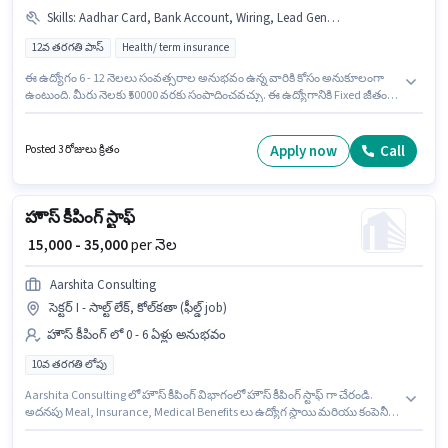
Skills
:
Aadhar Card, Bank Account, Wiring, Lead Generation, Smartphone, PAN Card
12వ తరగతి పాస్
Health/ term insurance
ఈ ఉద్యోగం 6 - 12 నెలలు సంవత్సరాల అనుభవం ఉన్న వారికి కోసం అనుకూలంగా
ఉంటుంది. మీరు నెలకు ₹50000 వరకు సంపాదించవచ్చు. ఈ ఉద్యోగానికి Fixed జీతం
అందుబాటులో ఉంది. దరఖాస్తుదారులు కనీసం 12వ తరగతి పాస్ డిగ్రీ లేదా సర్టిఫికెట్
కలిగి ఉండాలి. ఈ ఉద్యోగంలో అదనపు ప్రయోజనాలు Insurance ఉన్నాయి. ఈ ఖాళీ
సెక్టర్ I - సాల్ట్ లేక్, కోల్‌కతా లో ఉంది. ఈ ఉద్యోగానికి అర్హత పొందేందుకు అభ్యర్థికి
Apply now
Call
Posted 3 రోజులు క్రితం
Lead Generation, Wiring వంటి నైపుణ్యాలు ఉండాలి.
హౌస్ కీపింగ్ స్టాఫ్
₹ 15,000 - 35,000
per నెల
Aarshita Consulting
సెక్టర్ I - సాల్ట్ లేక్, కోల్‌కతా (ఫీల్డ్ job)
హౌస్ కీపింగ్ లో 0 - 6 ఏళ్లు అనుభవం
10వ తరగతి లోపు
Aarshita Consulting లో హౌస్ కీపింగ్ విభాగంలో హౌస్ కీపింగ్ స్టాఫ్ గా చేరండి.
అదనపు Meal, Insurance, Medical Benefits లు ఉద్యోగ స్థాయి మరియు కంపెనీ
పాలసీలపై ఆధారపడి ఇప్పించబడతాయి. ఈ ఉద్యోగం 0 - 6 ఏళ్లు సంవత్సరాల
అనుభవం ఉన్న వారికి కోసం, నెల జీతం ₹35000 ఉంటుంది. ఈ ఉద్యోగానికి Fixed జీతం