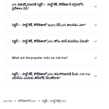
job వెతుక్కోవడానికి సెక్టర్ I - సాల్ట్ లేక్, కోల్‌కతా కి దగ్గరలోని
ప్రదేశాలు ఏవి?
సెక్టర్ I - సాల్ట్ లేక్, కోల్‌కతాలో apply చేసి job పొందడం ఎలా?
సెక్టర్ I - సాల్ట్ లేక్, కోల్‌కతాలో jobs కోసం టాప్ కంపెనీలు ఏమిటి?
What are the popular Jobs on Job Hai?
సెక్టర్ I - సాల్ట్ లేక్, కోల్‌కతాలో jobs కనుగొనడానికి మీరు Job Hai
యాప్‌ను ఎందుకు డౌన్‌లోడ్ చేసుకోవాలి?
>
>
Job Hai
కోల్‌కతాలో jobs
సెక్టర్ I - సాల్ట్ లేక్లో jobs