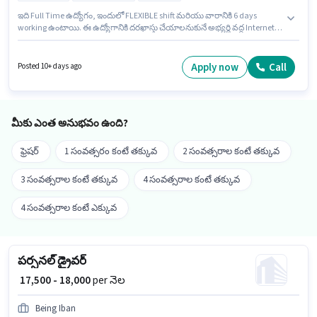
ఇది Full Time ఉద్యోగం, ఇందులో FLEXIBLE shift మరియు వారానికి 6 days
working ఉంటాయి. ఈ ఉద్యోగానికి దరఖాస్తు చేయాలనుకునే అభ్యర్థి వద్ద Internet
Connection, Laptop/Desktop ఉండాలి. ఈ ఉద్యోగం 0 - 6+ ఏళ్లు సంవత్సరాల
అనుభవం ఉన్న వారికి కోసం, నెల జీతం ₹25000 ఉంటుంది. ఈ ఉద్యోగానికి అభ్యర్థి వద్ద
Computer Knowledge, Domestic Calling, Lead Generation,
Apply now
Call
Posted 10+ days ago
Outbound/Cold Calling, Wiring, Communication Skill ఉండాలి. Primco లో
టెలిసెల్స్ / టెలిమార్కెటింగ్ విభాగంలో అకడమిక్ కౌన్సెలర్ గా చేరండి. అభ్యర్థి హిందీ,
బెంగాలీ లో నిపుణుడిగా ఉండాలి.
మీకు ఎంత అనుభవం ఉంది?
ఫ్రెషర్
1 సంవత్సరం కంటే తక్కువ
2 సంవత్సరాల కంటే తక్కువ
3 సంవత్సరాల కంటే తక్కువ
4 సంవత్సరాల కంటే తక్కువ
4 సంవత్సరాల కంటే ఎక్కువ
పర్సనల్ డ్రైవర్
₹ 17,500 - 18,000
per నెల
Being Iban