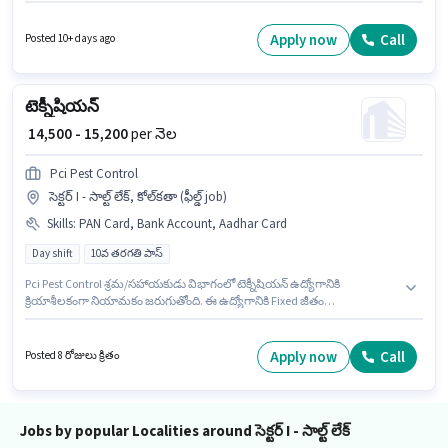
ప్రయోజనాలు Meal ఉన్నాయి. Being Iban కుక్ / చెఫ్ విభాగంలో కుక్ ఉద్యోగానికి
క్రియాశీలకంగా నియామకం జరుగుతోంది. ఈ ఉద్యోగానికి Fixed జీతం అందుబాటులో
ఉంది. ఈ ఖాళీ సెక్టర్ I - సాల్ట్ లేక్, కోల్‌కతా లో ఉంది. ఈ ఉద్యోగానికి అభ్యర్థి వద్ద Multi
Apply now
Call
Posted 10+ days ago
Cuisine ఉండాలి.
టెక్నీషియన్
₹ 14,500 - 15,200
per నెల
Pci Pest Control
సెక్టర్ I - సాల్ట్ లేక్, కోల్‌కతా (ఫీల్డ్ job)
Skills
:
PAN Card, Bank Account, Aadhar Card
Day shift
10వ తరగతి పాస్
Pci Pest Control శ్రమ/సహాయకుడు విభాగంలో టెక్నీషియన్ ఉద్యోగానికి
క్రియాశీలకంగా నియామకం జరుగుతోంది. ఈ ఉద్యోగానికి Fixed జీతం
ఇవ్వబడుతుంది. ఈ ఉద్యోగం సెక్టర్ I - సాల్ట్ లేక్, కోల్‌కతా లో ఉంది. ఈ ఉద్యోగంలో
అదనపు ప్రయోజనాలు PF, Medical Benefits ఉన్నాయి. ఈ ఉద్యోగం 0 - 1 ఏళ్లు
సంవత్సరాల అనుభవం ఉన్న వారికి కోసం అనుకూలంగా ఉంటుంది. మీరు నెలకు
Apply now
Call
Posted 8 రోజులు క్రితం
₹15200 వరకు సంపాదించవచ్చు. ఈ ఉద్యోగానికి అవసరమైన డాక్యుమెంట్లు PAN
Card, Aadhar Card, Bank Account కలిగి ఉండాలి.
Jobs by popular Localities around సెక్టర్ I - సాల్ట్ లేక్