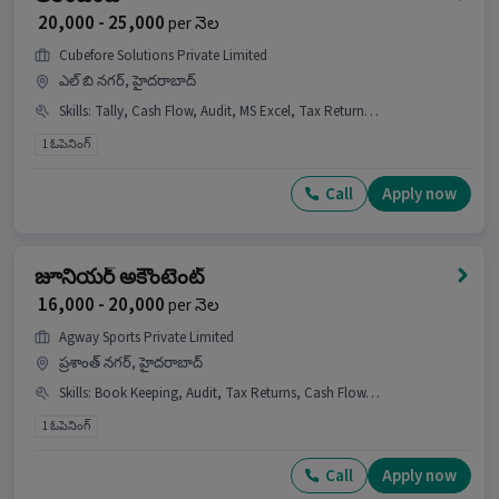
టైమింగ్స్ 09:00 AM - 06:00 PM ఉన్నాయి.
₹ 20,000 - 25,000
per నెల
ఈ job కోసం ఆఫీస్ కు వెళ్లాలా?
Cubefore Solutions Private Limited
Ans :
అవును, అభ్యర్థులు LB Nagar, Hyderabad లోని
ఎల్ బి నగర్, హైదరాబాద్
ఆఫీస్ కు వెళ్లి పని చేయాలి.
Skills
:
Tally, Cash Flow, Audit, MS Excel, Tax Returns, Balance Sheet, Book Keeping, GST
ఈ position కి ఎన్ని openings ఉన్నాయి?
1 ఓపెనింగ్
Ans :
ఈ position కి 2 openings ఉన్నాయి.
Call
Apply now
ఈ job అన్ని genders కు అందుబాటులో ఉందా?
Ans :
అవును, ఈ job పురుషులు మరియు మహిళలు
జూనియర్ అకౌంటెంట్
ఇద్దరికీ అందుబాటులో ఉంది.
₹ 16,000 - 20,000
per నెల
Accountant బాధ్యతలు ఏమిటి?
Agway Sports Private Limited
ప్రశాంత్ నగర్, హైదరాబాద్
Ans :
Accountant గా, మీ పని MS Excel, Tally వంటి
Skills
:
Book Keeping, Audit, Tax Returns, Cash Flow, Balance Sheet, MS Excel, GST, TDS, Tally
skills కు సంబంధించినది. ఈ role అకౌంటెంట్ category
లో భాగం.
1 ఓపెనింగ్
ఈ job ఎక్కడ ఉంది?
Call
Apply now