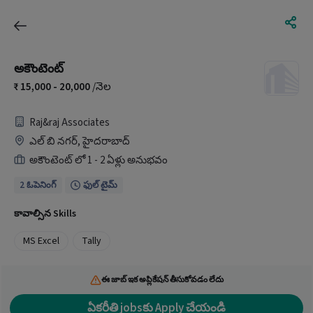
అకౌంటెంట్
15,000 - 20,000
/నెల
Raj&raj Associates
ఎల్ బి నగర్, హైదరాబాద్
అకౌంటెంట్ లో 1 - 2 ఏళ్లు అనుభవం
2 ఓపెనింగ్
ఫుల్ టైమ్
కావాల్సిన Skills
MS Excel
Tally
ఈ జాబ్ ఇక అప్లికేషన్ తీసుకోవడం లేదు
ఏకరీతి jobsకు Apply చేయండి