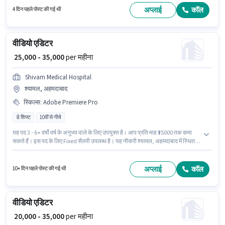
की है, डे शिफ्ट के साथ और 6 days working प्रति सप्ताह है। यह वैकेंसी सीजी रोड,
अप्लाई
कॉल
4 दिन पहले पोस्ट की गई थी
अहमदाबाद में है।
वीडियो एडिटर
₹ 25,000 - 35,000
per महीना
Shivam Medical Hospital
श्यामल, अहमदाबाद
स्किल्स
:
Adobe Premiere Pro
डे शिफ्ट
10वीं से नीचे
यह पद 3 - 6+ वर्षो वर्ष के अनुभव वाले के लिए उपयुक्त है। आप प्रति माह ₹35000 तक कमा
सकते हैं। इस पद के लिए Fixed सैलरी उपलब्ध है। यह नौकरी श्यामल, अहमदाबाद में स्थित
है। इस भूमिका के लिए उम्मीदवार के पास Adobe Premiere Pro होना अनिवार्य है। यह
भूमिका फुल टाइम की है, डे शिफ्ट के साथ और 6 days working प्रति सप्ताह है। 10वीं से
नीचे योग्यता वाले उम्मीदवार इस भूमिका के लिए उपयुक्त हैं।
अप्लाई
कॉल
10+ दिन पहले पोस्ट की गई थी
वीडियो एडिटर
₹ 20,000 - 35,000
per महीना