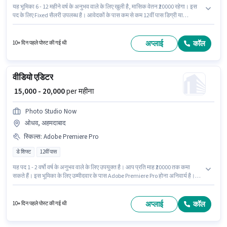
यह भूमिका 6 - 12 महीने वर्ष के अनुभव वाले के लिए खुली है, मासिक वेतन ₹20000 रहेगा। इस
पद के लिए Fixed सैलरी उपलब्ध है। आवेदकों के पास कम से कम 12वीं पास डिग्री या
सर्टिफिकेट होना चाहिए। इस भूमिका के लिए आवेदक के पास Adobe Photoshop,
CorelDraw, Adobe Premiere Pro, Magix Movie जैसी स्किल्स होनी चाहिए। यह
भूमिका फुल टाइम की है, डे शिफ्ट के साथ और 6 days working प्रति सप्ताह है। इस भूमिका
अप्लाई
कॉल
10+ दिन पहले पोस्ट की गई थी
के लिए महत्वपूर्ण दस्तावेज़ PAN कार्ड, आधार कार्ड, बैंक अकाउंट आवश्यक हैं।
वीडियो एडिटर
₹ 15,000 - 20,000
per महीना
Photo Studio Now
ओधव, अहमदाबाद
स्किल्स
:
Adobe Premiere Pro
डे शिफ्ट
12वीं पास
यह पद 1 - 2 वर्षो वर्ष के अनुभव वाले के लिए उपयुक्त है। आप प्रति माह ₹20000 तक कमा
सकते हैं। इस भूमिका के लिए उम्मीदवार के पास Adobe Premiere Pro होना अनिवार्य है।
Photo Studio Now में वीडियो एडिटर श्रेणी में वीडियो एडिटर के रूप में जुड़ें। इस भूमिका में
Fixed वेतन संरचना मिलती है। यह भूमिका फुल टाइम की है, डे शिफ्ट के साथ और 6 days
working प्रति सप्ताह है। यह नौकरी ओधव, अहमदाबाद में स्थित है।
अप्लाई
कॉल
10+ दिन पहले पोस्ट की गई थी