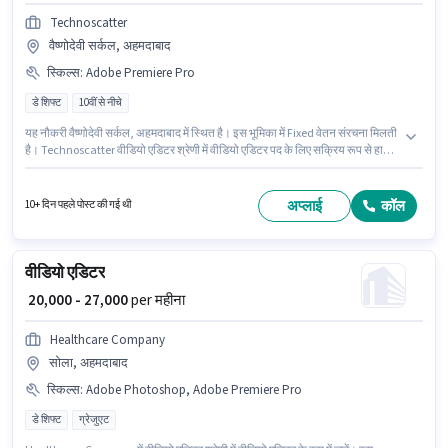
Technoscatter
वैष्णोदेवी सर्कल, अहमदाबाद
स्किल्स
:
Adobe Premiere Pro
डे शिफ्ट
10वीं से नीचे
यह नौकरी वैष्णोदेवी सर्कल, अहमदाबाद में स्थित है। इस भूमिका में Fixed वेतन संरचना मिलती
है। Technoscatter वीडियो एडिटर श्रेणी में वीडियो एडिटर पद के लिए सक्रिय रूप से हायर
कर रहा है। इस भूमिका के लिए उम्मीदवार के पास Adobe Premiere Pro होना अनिवार्य है।
10वीं से नीचे योग्यता वाले उम्मीदवार इस भूमिका के लिए उपयुक्त हैं। यह एक फुल टाइम भूमिका
है, जिसमें डे शिफ्ट और 6 days working प्रति सप्ताह है।
अप्लाई
कॉल
10+ दिन पहले पोस्ट की गई थी
वीडियो एडिटर
₹ 20,000 - 27,000
per महीना
Healthcare Company
सोला, अहमदाबाद
स्किल्स
:
Adobe Photoshop, Adobe Premiere Pro
डे शिफ्ट
ग्रेजुएट