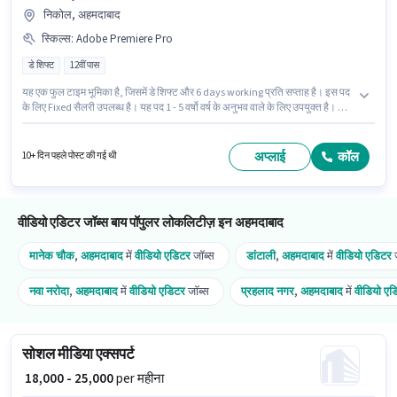
निकोल, अहमदाबाद
स्किल्स
:
Adobe Premiere Pro
डे शिफ्ट
12वीं पास
यह एक फुल टाइम भूमिका है, जिसमें डे शिफ्ट और 6 days working प्रति सप्ताह है। इस पद
के लिए Fixed सैलरी उपलब्ध है। यह पद 1 - 5 वर्षो वर्ष के अनुभव वाले के लिए उपयुक्त है। आप
प्रति माह ₹25000 तक कमा सकते हैं। इस भूमिका के लिए आवेदक के पास Adobe Premiere
Pro जैसी स्किल्स होनी चाहिए। आवेदकों के पास कम से कम 12वीं पास डिग्री या सर्टिफिकेट
होना चाहिए। यह नौकरी निकोल, अहमदाबाद में स्थित है।
अप्लाई
कॉल
10+ दिन पहले पोस्ट की गई थी
वीडियो एडिटर जॉब्स बाय पॉपुलर लोकलिटीज़ इन अहमदाबाद
मानेक चौक
,
अहमदाबाद
में
वीडियो एडिटर
जॉब्स
डांटाली
,
अहमदाबाद
में
वीडियो एडिटर
ज
नवा नरोदा
,
अहमदाबाद
में
वीडियो एडिटर
जॉब्स
प्रहलाद नगर
,
अहमदाबाद
में
वीडियो एड
सोशल मीडिया एक्सपर्ट
₹ 18,000 - 25,000
per महीना