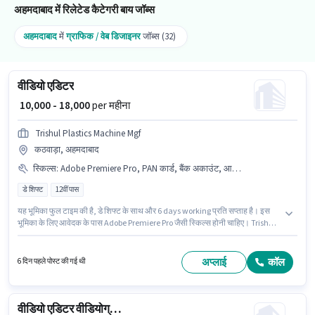
अहमदाबाद में रिलेटेड कैटेगरी बाय जॉब्स
अहमदाबाद
में
ग्राफिक / वेब डिजाइनर
जॉब्स (32)
वीडियो एडिटर
₹ 10,000 - 18,000
per महीना
Trishul Plastics Machine Mgf
कठवाड़ा, अहमदाबाद
स्किल्स
:
Adobe Premiere Pro, PAN कार्ड, बैंक अकाउंट, आधार कार्ड
डे शिफ्ट
12वीं पास
यह भूमिका फुल टाइम की है, डे शिफ्ट के साथ और 6 days working प्रति सप्ताह है। इस
भूमिका के लिए आवेदक के पास Adobe Premiere Pro जैसी स्किल्स होनी चाहिए। Trishul
Plastics Machine Mgf में वीडियो एडिटर श्रेणी में वीडियो एडिटर के रूप में जुड़ें। इस भूमिका
में Fixed वेतन संरचना मिलती है। यह भूमिका 6+ महीने वर्ष के अनुभव वाले के लिए खुली है,
मासिक वेतन ₹18000 रहेगा। इस भूमिका के लिए महत्वपूर्ण दस्तावेज़ PAN कार्ड, आधार कार्ड,
अप्लाई
कॉल
6 दिन पहले पोस्ट की गई थी
बैंक अकाउंट आवश्यक हैं।
वीडियो एडिटर वीडियोग्राफर