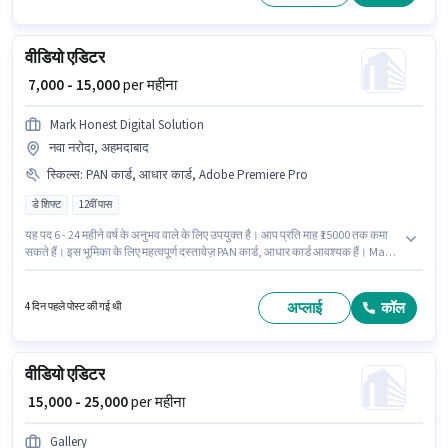
के पास Adobe Premiere Pro होना अनिवार्य है।
वीडियो एडिटर
₹ 7,000 - 15,000
per महीना
Mark Honest Digital Solution
नवा नरोदा, अहमदाबाद
स्किल्स
:
PAN कार्ड, आधार कार्ड, Adobe Premiere Pro
डे शिफ्ट
12वीं पास
यह पद 6 - 24 महीने वर्ष के अनुभव वाले के लिए उपयुक्त है। आप प्रति माह ₹15000 तक कमा
सकते हैं। इस भूमिका के लिए महत्वपूर्ण दस्तावेज़ PAN कार्ड, आधार कार्ड आवश्यक हैं। Mark
Honest Digital Solution में वीडियो एडिटर श्रेणी में वीडियो एडिटर के रूप में जुड़ें। इस
भूमिका के लिए उम्मीदवार के पास Adobe Premiere Pro होना अनिवार्य है। यह नौकरी नवा
नरोदा, अहमदाबाद में स्थित है। इस पद के लिए Fixed सैलरी उपलब्ध है।
अप्लाई
कॉल
4 दिन पहले पोस्ट की गई थी
वीडियो एडिटर
₹ 15,000 - 25,000
per महीना
Gallery