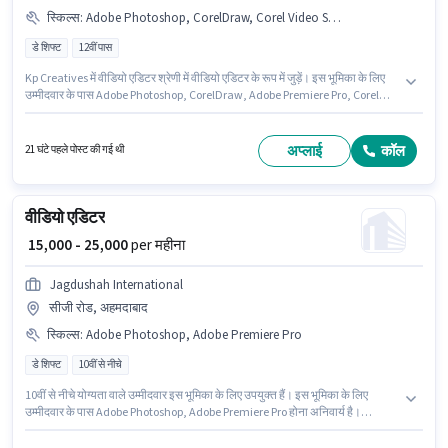
स्किल्स
:
Adobe Photoshop, CorelDraw, Corel Video Studio, Magix Movie, Adobe Premiere Pro
डे शिफ्ट
12वीं पास
Kp Creatives में वीडियो एडिटर श्रेणी में वीडियो एडिटर के रूप में जुड़ें। इस भूमिका के लिए
उम्मीदवार के पास Adobe Photoshop, CorelDraw, Adobe Premiere Pro, Corel
Video Studio, Magix Movie होना अनिवार्य है। यह वैकेंसी श्यामल, अहमदाबाद में है। इस
भूमिका में Fixed वेतन संरचना मिलती है। यह एक फुल टाइम भूमिका है, जिसमें डे शिफ्ट और 6
days working प्रति सप्ताह है। यह भूमिका 0 - 1 वर्षो वर्ष के अनुभव वाले के लिए खुली है,
अप्लाई
कॉल
21 घंटे पहले पोस्ट की गई थी
मासिक वेतन ₹20000 रहेगा।
वीडियो एडिटर
₹ 15,000 - 25,000
per महीना
Jagdushah International
सीजी रोड, अहमदाबाद
स्किल्स
:
Adobe Photoshop, Adobe Premiere Pro
डे शिफ्ट
10वीं से नीचे
10वीं से नीचे योग्यता वाले उम्मीदवार इस भूमिका के लिए उपयुक्त हैं। इस भूमिका के लिए
उम्मीदवार के पास Adobe Photoshop, Adobe Premiere Pro होना अनिवार्य है।
Jagdushah International वीडियो एडिटर श्रेणी में वीडियो एडिटर पद के लिए सक्रिय
रूप से हायर कर रहा है। इस भूमिका में Fixed वेतन संरचना मिलती है। यह भूमिका फुल टाइम