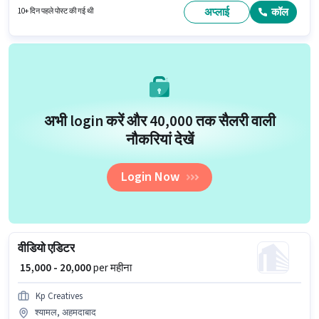
भूमिका फुल टाइम की है, डे शिफ्ट के साथ और 5 days working प्रति सप्ताह है।
अप्लाई
कॉल
10+ दिन पहले पोस्ट की गई थी
अभी login करें और ₹40,000 तक सैलरी वाली
नौकरियां देखें
Login Now
वीडियो एडिटर
₹ 15,000 - 20,000
per महीना
Kp Creatives
श्यामल, अहमदाबाद