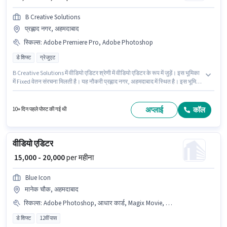
B Creative Solutions
प्रह्लाद नगर, अहमदाबाद
स्किल्स
:
Adobe Premiere Pro, Adobe Photoshop
डे शिफ्ट
ग्रेजुएट
B Creative Solutions में वीडियो एडिटर श्रेणी में वीडियो एडिटर के रूप में जुड़ें। इस भूमिका
में Fixed वेतन संरचना मिलती है। यह नौकरी प्रह्लाद नगर, अहमदाबाद में स्थित है। इस भूमिका
के लिए उम्मीदवार के पास Adobe Photoshop, Adobe Premiere Pro होना अनिवार्य है।
इस पद के लिए उम्मीदवार के पास ग्रेजुएट डिग्री/सर्टिफिकेट होना अनिवार्य है। यह भूमिका 1 -
3 वर्षो वर्ष के अनुभव वाले के लिए खुली है, मासिक वेतन ₹30000 रहेगा।
अप्लाई
कॉल
10+ दिन पहले पोस्ट की गई थी
वीडियो एडिटर
₹ 15,000 - 20,000
per महीना
Blue Icon
मानेक चौक, अहमदाबाद
स्किल्स
:
Adobe Photoshop, आधार कार्ड, Magix Movie, PAN कार्ड, CorelDraw, बैंक अकाउंट, Adobe Premiere Pro
डे शिफ्ट
12वीं पास