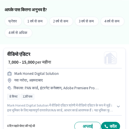
आपके पास कितना अनुभव है?
फ्रेशर
1 वर्ष से कम
2 वर्ष से कम
3 वर्ष से कम
4 वर्ष से कम
4 वर्ष से अधिक
वीडियो एडिटर
₹ 7,000 - 15,000
per महीना
Mark Honest Digital Solution
नवा नरोदा, अहमदाबाद
स्किल्स
:
PAN कार्ड, इंटरनेट कनेक्शन, Adobe Premiere Pro, लैपटॉप/डेस्कटॉप, आधार कार्ड
डे शिफ्ट
12वीं पास
Mark Honest Digital Solution में वीडियो एडिटर श्रेणी में वीडियो एडिटर के रूप में जुड़ें।
इस भूमिका के लिए महत्वपूर्ण दस्तावेज़ PAN कार्ड, आधार कार्ड आवश्यक हैं। यह भूमिका फुल
टाइम की है, डे शिफ्ट के साथ और 6 days working प्रति सप्ताह है। इस जॉब के लिए
इंटरनेट कनेक्शन, लैपटॉप/डेस्कटॉप का उपलब्ध होना आवश्यक है। यह भूमिका 6 - 24 महीने
वर्ष के अनुभव वाले के लिए खुली है, मासिक वेतन ₹15000 रहेगा। इस भूमिका के लिए उम्मीदवार
अप्लाई
कॉल
4 दिन पहले पोस्ट की गई थी