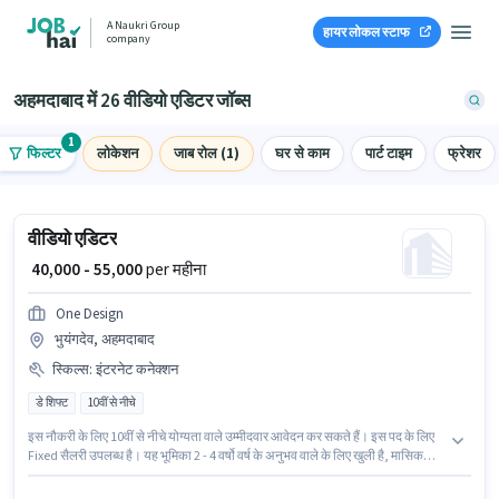
A Naukri Group
हायर लोकल स्टाफ
company
अहमदाबाद में 26 वीडियो एडिटर जॉब्स
1
फिल्टर
लोकेशन
जाब रोल (1)
घर से काम
पार्ट टाइम
फ्रेशर
वीडियो एडिटर
₹ 40,000 - 55,000
per महीना
One Design
भुयंगदेव, अहमदाबाद
स्किल्स
:
इंटरनेट कनेक्शन
डे शिफ्ट
10वीं से नीचे
इस नौकरी के लिए 10वीं से नीचे योग्यता वाले उम्मीदवार आवेदन कर सकते हैं। इस पद के लिए
Fixed सैलरी उपलब्ध है। यह भूमिका 2 - 4 वर्षो वर्ष के अनुभव वाले के लिए खुली है, मासिक
वेतन ₹55000 रहेगा। इस भूमिका के लिए आवेदन करने हेतु उम्मीदवार के पास इंटरनेट कनेक्शन
होना चाहिए। One Design में वीडियो एडिटर श्रेणी में वीडियो एडिटर के रूप में जुड़ें। यह