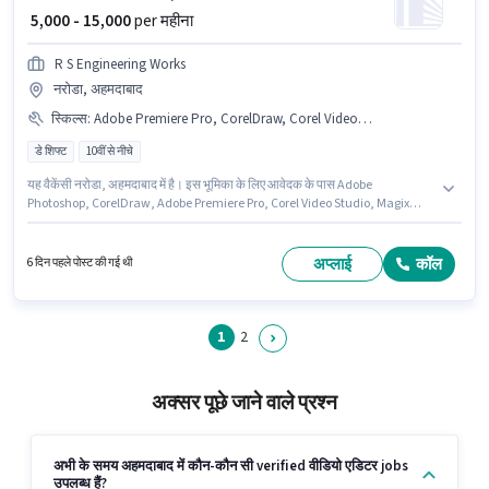
₹ 5,000 - 15,000
per महीना
R S Engineering Works
नरोडा, अहमदाबाद
स्किल्स
:
Adobe Premiere Pro, CorelDraw, Corel Video Studio, Magix Movie, Adobe Photoshop
डे शिफ्ट
10वीं से नीचे
यह वैकेंसी नरोडा, अहमदाबाद में है। इस भूमिका के लिए आवेदक के पास Adobe
Photoshop, CorelDraw, Adobe Premiere Pro, Corel Video Studio, Magix
Movie जैसी स्किल्स होनी चाहिए। 10वीं से नीचे योग्यता वाले उम्मीदवार इस भूमिका के लिए
उपयुक्त हैं। इस भूमिका में Fixed वेतन संरचना मिलती है। R S Engineering Works में
वीडियो एडिटर श्रेणी में वीडियोग्राफर के रूप में जुड़ें। यह भूमिका 0 - 1 वर्षो वर्ष के अनुभव वाले
अप्लाई
कॉल
6 दिन पहले पोस्ट की गई थी
के लिए खुली है, मासिक वेतन ₹15000 रहेगा।
1
2
अक्सर पूछे जाने वाले प्रश्न
अभी के समय अहमदाबाद में कौन-कौन सी verified वीडियो एडिटर jobs
उपलब्ध हैं?