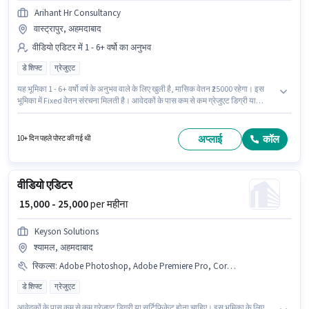
Arihant Hr Consultancy
वास्ट्रापुर, अहमदाबाद
वीडियो एडिटर में 1 - 6+ वर्षो का अनुभव
डे शिफ्ट
ग्रेजुएट
यह भूमिका 1 - 6+ वर्षो वर्ष के अनुभव वाले के लिए खुली है, मासिक वेतन ₹25000 रहेगा। इस
भूमिका में Fixed वेतन संरचना मिलती है। आवेदकों के पास कम से कम ग्रेजुएट डिग्री या
सर्टिफिकेट होना चाहिए। यह वैकेंसी वास्ट्रापुर, अहमदाबाद में है। यह एक फुल टाइम भूमिका
है, जिसमें डे शिफ्ट और 6 days working प्रति सप्ताह है। Arihant Hr Consultancy
वीडियो एडिटर श्रेणी में सोशल मीडिया एक्सपर्ट पद के लिए सक्रिय रूप से हायर कर रहा है।
अप्लाई
कॉल
10+ दिन पहले पोस्ट की गई थी
वीडियो एडिटर
₹ 15,000 - 25,000
per महीना
Keyson Solutions
श्यामल, अहमदाबाद
स्किल्स
:
Adobe Photoshop, Adobe Premiere Pro, CorelDraw
डे शिफ्ट
ग्रेजुएट
आवेदकों के पास कम से कम ग्रेजुएट डिग्री या सर्टिफिकेट होना चाहिए। इस भूमिका के लिए