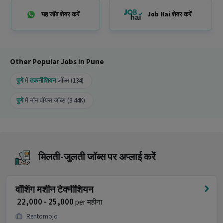
रखने वाला उम्मीदवार इस Technician job के लिए उपयुक्त
यह जॉब शेयर करें
Job Hai शेयर करें
है।
इस Technician job के लिए apply क्यों करना चाहिए?
Ans :
इस Technician job में ₹18,000-₹45,000 प्रति माह
Other Popular Jobs in Pune
सैलरी मिलती है, यह एक Full Time अवसर है और इसमें 25
openings उपलब्ध हैं।
पुणे
में
तकनीशियन
जॉब्स (134)
अधिक जानकारी के लिए उम्मीदवार HR को कॉल कर सकते हैं!
पुणे
में नॉन वॉयस जॉब्स (8.44K)
मिलती-जुलती जॉब्स पर अप्लाई करें
वॉशिंग मशीन टेक्नीशियन
₹ 22,000 - 25,000
per महीना
Rentomojo