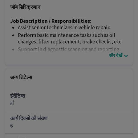
जॉब डिस्क्रिप्शन
Job Description / Responsibilities:
Assist senior technicians in vehicle repair.
Perform basic maintenance tasks such as oil
changes, filter replacement, brake checks, etc.
Support in diagnostic scanning and reporting
और देखें
issues.
Maintain cleanliness and proper handling of tools
and equipment.
अन्य डिटेल्स
Follow safety guidelines and company service
procedures.
Learn and upgrade technical skills through on-
इंसेंटिव्स
the-job training.
हाँ
Skills Required:
Basic understanding of automobile systems
कार्य दिवसों की संख्या
Driving Licence.
6
अन्य डिटेल्स