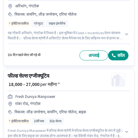
अरिथांग, गंगटोक
स्किल्स
:
वायरिंग, लीड जनरेशन, एरिया नॉलेज
इंसेंटिव्स शामिल
ग्रेजुएट
लाइफ इंश्योरेंस
यह नौकरी अरिथांग, गंगटोक में स्थित है। इस भूमिका में Fixed + Incentives वेतन संरचना
मिलती है। - फ़ील्ड सेल्स श्रेणी में असिस्टेंट सेल्स मैनेजर पद के लिए सक्रिय रूप से हायर कर
रहा है। इंश्योरेंस पद और कंपनी की नीतियों के अनुसार दिए जा सकते हैं। इस पद के लिए
उम्मीदवार के पास ग्रेजुएट डिग्री/सर्टिफिकेट होना अनिवार्य है। इस भूमिका के लिए उम्मीदवार
के पास लीड जनरेशन, वायरिंग, एरिया नॉलेज होना अनिवार्य है।
अप्लाई
कॉल
10+ दिन पहले पोस्ट की गई थी
फील्ड सेल्स एग्जीक्यूटिव
₹ 18,000 - 27,000
per महीना *
Fresh Duniya Manpower
रांका रोड, गंगटोक
स्किल्स
:
लीड जनरेशन, वायरिंग, एरिया नॉलेज, बाइक
इंसेंटिव्स शामिल
10वीं पास
B2b सेल्स
Fresh Duniya Manpower में फ़ील्ड सेल्स श्रेणी में फील्ड सेल्स एग्जीक्यूटिव के रूप में जुड़ें।
इस जॉब के लिए बाइक का उपलब्ध होना आवश्यक है। यह वैकेंसी रांका रोड, गंगटोक में है। इस