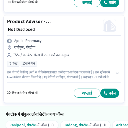
शिफ्ट के साथ और 5 days working प्रति सप्ताह है।
अप्लाई
कॉल
10+ दिन पहले पोस्ट की गई थी
Product Advisor - Nutrition and Health Supplements
₹ Not Disclosed
Apollo Pharmacy
रानीपूल, गंगटोक
रिटेल/ काउंटर सेल्स में 2 - 3 वर्षो का अनुभव
डे शिफ्ट
10वीं से नीचे
इस नौकरी के लिए 10वीं से नीचे योग्यता वाले उम्मीदवार आवेदन कर सकते हैं। इस भूमिका में
Fixed वेतन संरचना मिलती है। यह वैकेंसी रानीपूल, गंगटोक में है। यह पद 2 - 3 वर्षो वर्ष के
अनुभव वाले के लिए उपयुक्त है। आप प्रति माह ₹1 तक कमा सकते हैं। Apollo Pharmacy में
रिटेल/ काउंटर सेल्स श्रेणी में Product Advisor - Nutrition and Health
Supplements के रूप में जुड़ें। यह भूमिका फुल टाइम की है, डे शिफ्ट के साथ और 5 days
अप्लाई
कॉल
10+ दिन पहले पोस्ट की गई थी
working प्रति सप्ताह है।
गंगटोक में पॉपुलर लोकलिटीज़ बाय जॉब्स
Ranipool
,
गंगटोक
में जॉब्स (11)
Tadong
,
गंगटोक
में जॉब्स (13)
Aritha