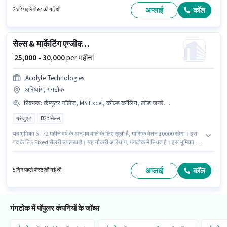
महत्वपूर्ण दस्तावेज़ PAN कार्ड, आधार कार्ड आवश्यक हैं।
अप्लाई
कॉल
2 घंटे पहले पोस्ट की गई थी
सेल्स & मार्केटिंग एग्जीक्यूटिव
₹ 25,000 - 30,000
per महीना
Acolyte Technologies
अरिथांग, गंगटोक
स्किल्स
:
कंप्यूटर नॉलेज, MS Excel, कोल्ड कॉलिंग, लीड जनरेशन, वायरिंग
ग्रेजुएट
B2b सेल्स
यह भूमिका 6 - 72 महीने वर्ष के अनुभव वाले के लिए खुली है, मासिक वेतन ₹30000 रहेगा। इस
पद के लिए Fixed सैलरी उपलब्ध है। यह नौकरी अरिथांग, गंगटोक में स्थित है। इस भूमिका के
लिए आवेदक के पास कोल्ड कॉलिंग, कंप्यूटर नॉलेज, लीड जनरेशन, MS Excel, वायरिंग जैसी
स्किल्स होनी चाहिए। Acolyte Technologies सेल्स / बिज़नेस डेवलपमेंट श्रेणी में सेल्स &
मार्केटिंग एग्जीक्यूटिव पद के लिए सक्रिय रूप से हायर कर रहा है। इस भूमिका के साथ
अप्लाई
कॉल
5 दिन पहले पोस्ट की गई थी
अतिरिक्त लाभ जैसे PF भी मिलेंगे।
गंगटोक में पॉपुलर कंपनियों के जॉब्स