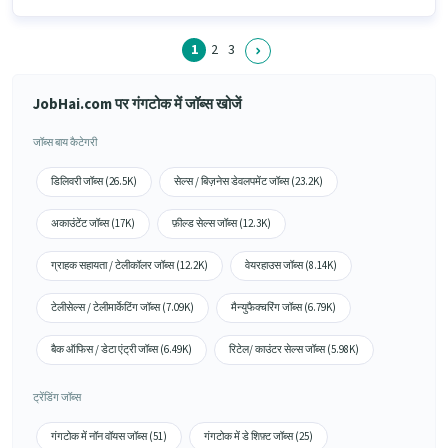
1
2
3
JobHai.com पर गंगटोक में जॉब्स खोजें
जॉब्स बाय कैटेगरी
डिलिवरी जॉब्स (26.5K)
सेल्स / बिज़नेस डेवलपमेंट जॉब्स (23.2K)
अकाउंटेंट जॉब्स (17K)
फ़ील्ड सेल्स जॉब्स (12.3K)
ग्राहक सहायता / टेलीकॉलर जॉब्स (12.2K)
वेयरहाउस जॉब्स (8.14K)
टेलीसेल्स / टेलीमार्केटिंग जॉब्स (7.09K)
मैन्युफैक्चरिंग जॉब्स (6.79K)
बैक ऑफिस / डेटा एंट्री जॉब्स (6.49K)
रिटेल/ काउंटर सेल्स जॉब्स (5.98K)
ट्रेंडिंग जॉब्स
गंगटोक में नॉन वॉयस जॉब्स (51)
गंगटोक में डे शिफ़्ट जॉब्स (25)