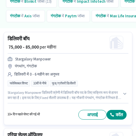
गंगटोक
में
Blinkit
जॉब्स (13)
गंगटोक
में
Impact Infotech
जॉब्स
गंगटोक
गंगटोक
में
Axis
जॉब्स
गंगटोक
में
Paytm
जॉब्स
गंगटोक
में
Max Life Insur
डिलिवरी बॉय
₹ 75,000 - 85,000
per महीना
Stargalaxy Manpower
पंगथांग, गंगटोक
डिलिवरी में 0 - 6 महीने का अनुभव
फ्लेक्सिबल शिफ्ट
10वीं से नीचे
फूड/ग्रॉसरी डिलीवरी
Stargalaxy Manpower डिलिवरी श्रेणी में डिलिवरी बॉय पद के लिए सक्रिय रूप से हायर
कर रहा है। इस पद के लिए Fixed सैलरी उपलब्ध है। यह नौकरी पंगथांग, गंगटोक में स्थित है।
इस नौकरी के लिए 10वीं से नीचे योग्यता वाले उम्मीदवार आवेदन कर सकते हैं। यह पद 0 - 6
महीने वर्ष के अनुभव वाले के लिए उपयुक्त है। आप प्रति माह ₹85000 तक कमा सकते हैं।
अप्लाई
कॉल
10+ दिन पहले पोस्ट की गई थी
एरिया सेल्स ऑफिसर