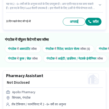
यह पद 2 - 6+ वर्षो वर्ष के अनुभव वाले के लिए उपयुक्त है। आप प्रति माह ₹1 तक कमा सकते
हैं। इस पद के लिए Fixed सैलरी उपलब्ध है। इस नौकरी के लिए 10वीं से नीचे योग्यता वाले
उम्मीदवार आवेदन कर सकते हैं। यह वैकेंसी ताडोंग, गंगटोक में है। Apollo Pharmacy लैब
टेक्निशन / फार्मासिस्ट श्रेणी में फार्मासिस्ट पद के लिए सक्रिय रूप से हायर कर रहा है। यह
एक फुल टाइम भूमिका है, जिसमें डे शिफ्ट और 5 days working प्रति सप्ताह है।
अप्लाई
कॉल
10 दिन पहले पोस्ट की गई थी
गंगटोक में पॉपुलर कैटेगरी बाय जॉब्स
गंगटोक
में
अकाउंटेंट
जॉब्स
गंगटोक
में
रिटेल/ काउंटर सेल्स
जॉब्स (6)
गंगटोक
म
गंगटोक
में
कुक / शेफ़
जॉब्स
गंगटोक
में
आईटी / हार्डवेयर / नेटवर्क इंजीनियर
जॉब्स
Pharmacy Assistant
₹ Not Disclosed
Apollo Pharmacy
सिंगताम, गंगटोक
लैब टेक्निशन / फार्मासिस्ट में 2 - 6+ वर्षो का अनुभव