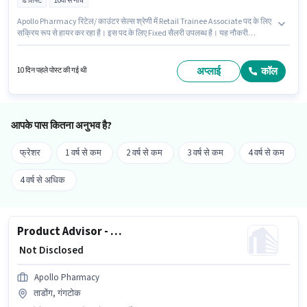
डे शिफ्ट
10वीं से नीचे
Apollo Pharmacy रिटेल/ काउंटर सेल्स श्रेणी में Retail Trainee Associate पद के लिए
सक्रिय रूप से हायर कर रहा है। इस पद के लिए Fixed सैलरी उपलब्ध है। यह नौकरी
सिंगताम, गंगटोक में स्थित है। यह एक फुल टाइम भूमिका है, जिसमें डे शिफ्ट और 5 days
working प्रति सप्ताह है। यह पद 0 - 1 वर्षो वर्ष के अनुभव वाले के लिए उपयुक्त है। आप प्रति
माह ₹1 तक कमा सकते हैं। 10वीं से नीचे योग्यता वाले उम्मीदवार इस भूमिका के लिए उपयुक्त हैं।
अप्लाई
कॉल
10 दिन पहले पोस्ट की गई थी
आपके पास कितना अनुभव है?
फ्रेशर
1 वर्ष से कम
2 वर्ष से कम
3 वर्ष से कम
4 वर्ष से कम
4 वर्ष से अधिक
Product Advisor - Nutrition and Health Supplements
₹ Not Disclosed
Apollo Pharmacy
ताडोंग, गंगटोक