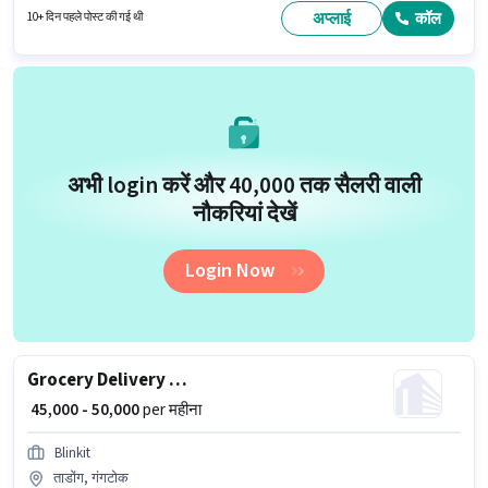
भूमिका के लिए आवेदन करने हेतु उम्मीदवार के पास बाइक, स्मार्टफोन, साइकिल होना चाहिए।
अप्लाई
कॉल
10+ दिन पहले पोस्ट की गई थी
अभी login करें और ₹40,000 तक सैलरी वाली
नौकरियां देखें
Login Now
Grocery Delivery Boy
₹ 45,000 - 50,000
per महीना
Blinkit
ताडोंग, गंगटोक