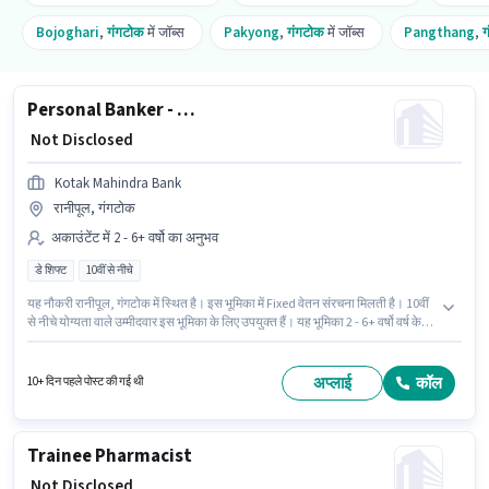
Bojoghari
,
गंगटोक
में जॉब्स
Pakyong
,
गंगटोक
में जॉब्स
Pangthang
,
ग
Personal Banker - Branch Banking (Inbound Customer Service)
₹ Not Disclosed
Kotak Mahindra Bank
रानीपूल, गंगटोक
अकाउंटेंट में 2 - 6+ वर्षो का अनुभव
डे शिफ्ट
10वीं से नीचे
यह नौकरी रानीपूल, गंगटोक में स्थित है। इस भूमिका में Fixed वेतन संरचना मिलती है। 10वीं
से नीचे योग्यता वाले उम्मीदवार इस भूमिका के लिए उपयुक्त हैं। यह भूमिका 2 - 6+ वर्षो वर्ष के
अनुभव वाले के लिए खुली है, मासिक वेतन ₹1 रहेगा। यह भूमिका फुल टाइम की है, डे शिफ्ट के
साथ और 5 days working प्रति सप्ताह है। Kotak Mahindra Bank अकाउंटेंट श्रेणी में
Personal Banker - Branch Banking (Inbound Customer Service) पद के लिए
अप्लाई
कॉल
10+ दिन पहले पोस्ट की गई थी
सक्रिय रूप से हायर कर रहा है।
Trainee Pharmacist
₹ Not Disclosed