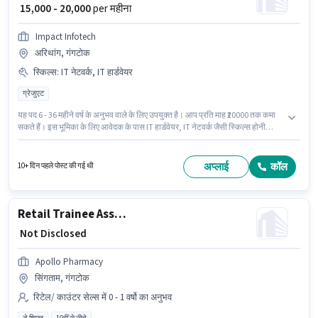
₹ 15,000 - 20,000
per महीना
Impact Infotech
अरिथांग, गंगटोक
स्किल्स
:
IT नेटवर्क, IT हार्डवेयर
ग्रेजुएट
यह पद 6 - 36 महीने वर्ष के अनुभव वाले के लिए उपयुक्त है। आप प्रति माह ₹20000 तक कमा
सकते हैं। इस भूमिका के लिए आवेदक के पास IT हार्डवेयर, IT नेटवर्क जैसी स्किल्स होनी
चाहिए। इस पद के लिए उम्मीदवार के पास ग्रेजुएट डिग्री/सर्टिफिकेट होना अनिवार्य है। इस
पद के लिए Fixed सैलरी उपलब्ध है। यह नौकरी अरिथांग, गंगटोक में स्थित है। इंश्योरेंस, PF
पद और कंपनी की नीतियों के अनुसार दिए जा सकते हैं।
अप्लाई
कॉल
10+ दिन पहले पोस्ट की गई थी
Retail Trainee Associate
₹ Not Disclosed
Apollo Pharmacy
सिंगताम, गंगटोक
रिटेल/ काउंटर सेल्स में 0 - 1 वर्षो का अनुभव