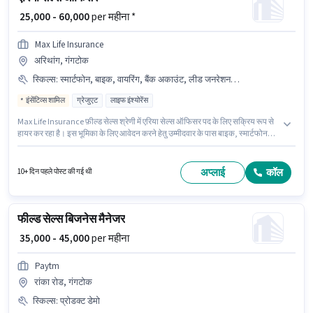
₹ 25,000 - 60,000
per महीना *
Max Life Insurance
अरिथांग, गंगटोक
स्किल्स
:
स्मार्टफोन, बाइक, वायरिंग, बैंक अकाउंट, लीड जनरेशन, आधार कार्ड, एरिया नॉलेज, PAN कार्ड
इंसेंटिव्स शामिल
ग्रेजुएट
लाइफ इंश्योरेंस
Max Life Insurance फ़ील्ड सेल्स श्रेणी में एरिया सेल्स ऑफिसर पद के लिए सक्रिय रूप से
हायर कर रहा है। इस भूमिका के लिए आवेदन करने हेतु उम्मीदवार के पास बाइक, स्मार्टफोन
होना चाहिए। यह वैकेंसी अरिथांग, गंगटोक में है। इस पद के लिए आवश्यक दस्तावेज़ जैसे PAN
कार्ड, आधार कार्ड, बैंक अकाउंट का होना अनिवार्य है। इस पद के लिए उम्मीदवार के पास
ग्रेजुएट डिग्री/सर्टिफिकेट होना अनिवार्य है। इस भूमिका में Fixed + Incentives वेतन
अप्लाई
कॉल
10+ दिन पहले पोस्ट की गई थी
संरचना मिलती है।
फील्ड सेल्स बिजनेस मैनेजर
₹ 35,000 - 45,000
per महीना
Paytm
रांका रोड, गंगटोक
स्किल्स
:
प्रोडक्ट डेमो