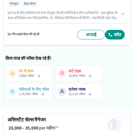
ग्रेजुएट
B2b सेल्स
इस पद के लिए उम्मीदवार के पास ग्रेजुएट डिग्री/सर्टिफिकेट होना अनिवार्य है। इस भूमिका के
साथ अतिरिक्त लाभ जैसे इंश्योरेंस, PF, मेडिकल बेनिफिट्स भी मिलेंगे। यह वैकेंसी रांका रोड,
गंगटोक में है। इस भूमिका के लिए उम्मीदवार के पास प्रोडक्ट डेमो होना अनिवार्य है। Paytm में
फ़ील्ड सेल्स श्रेणी में बिजनेस मैनेजर के रूप में जुड़ें। इस भूमिका में Fixed वेतन संरचना मिलती
है।
अप्लाई
कॉल
10+ दिन पहले पोस्ट की गई थी
किस तरह की जॉब्स देख रहे हैं?
घर से काम
पार्ट टाइम
2,464
+
जॉब्स
24,943
+
जॉब्स
महिलाओं के लिए जॉब्स
फ्रेशर जाब्स
1,14,930
+
जॉब्स
15,133
+
जॉब्स
असिस्टेंट सेल्स मैनेजर
₹ 20,000 - 35,000
per महीना *