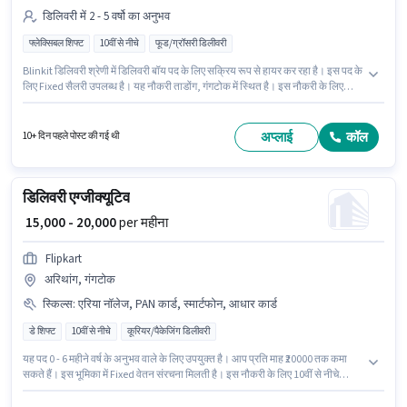
डिलिवरी में 2 - 5 वर्षो का अनुभव
फ्लेक्सिबल शिफ्ट
10वीं से नीचे
फूड/ग्रॉसरी डिलीवरी
Blinkit डिलिवरी श्रेणी में डिलिवरी बॉय पद के लिए सक्रिय रूप से हायर कर रहा है। इस पद के
लिए Fixed सैलरी उपलब्ध है। यह नौकरी ताडोंग, गंगटोक में स्थित है। इस नौकरी के लिए
10वीं से नीचे योग्यता वाले उम्मीदवार आवेदन कर सकते हैं। यह पद 2 - 5 वर्षो वर्ष के अनुभव
वाले के लिए उपयुक्त है। आप प्रति माह ₹50000 तक कमा सकते हैं।
अप्लाई
कॉल
10+ दिन पहले पोस्ट की गई थी
डिलिवरी एग्जीक्यूटिव
₹ 15,000 - 20,000
per महीना
Flipkart
अरिथांग, गंगटोक
स्किल्स
:
एरिया नॉलेज, PAN कार्ड, स्मार्टफोन, आधार कार्ड
डे शिफ्ट
10वीं से नीचे
कूरियर/पैकेजिंग डिलीवरी
यह पद 0 - 6 महीने वर्ष के अनुभव वाले के लिए उपयुक्त है। आप प्रति माह ₹20000 तक कमा
सकते हैं। इस भूमिका में Fixed वेतन संरचना मिलती है। इस नौकरी के लिए 10वीं से नीचे
योग्यता वाले उम्मीदवार आवेदन कर सकते हैं। इस भूमिका के लिए उम्मीदवार के पास एरिया
नॉलेज होना अनिवार्य है। यह नौकरी अरिथांग, गंगटोक में स्थित है। इस भूमिका के लिए