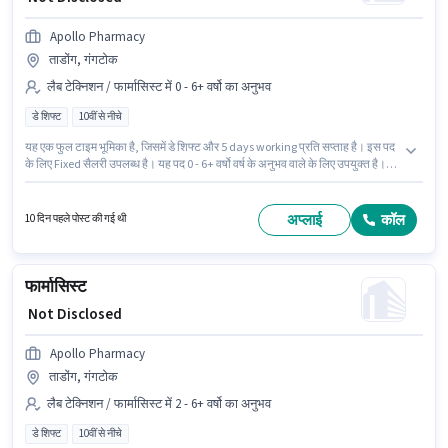
Apollo Pharmacy
ताडोंग, गंगटोक
लैब टेक्निशन / फार्मासिस्ट में 0 - 6+ वर्षो का अनुभव
डे शिफ्ट
10वीं से नीचे
यह एक फुल टाइम भूमिका है, जिसमें डे शिफ्ट और 5 days working प्रति सप्ताह है। इस पद
के लिए Fixed सैलरी उपलब्ध है। यह पद 0 - 6+ वर्षो वर्ष के अनुभव वाले के लिए उपयुक्त है।
आप प्रति माह ₹1 तक कमा सकते हैं। इस नौकरी के लिए 10वीं से नीचे योग्यता वाले उम्मीदवार
आवेदन कर सकते हैं। यह नौकरी ताडोंग, गंगटोक में स्थित है। Apollo Pharmacy में लैब
टेक्निशन / फार्मासिस्ट श्रेणी में Trainee Pharmacist के रूप में जुड़ें।
अप्लाई
कॉल
10 दिन पहले पोस्ट की गई थी
फार्मासिस्ट
₹ Not Disclosed
Apollo Pharmacy
ताडोंग, गंगटोक
लैब टेक्निशन / फार्मासिस्ट में 2 - 6+ वर्षो का अनुभव
डे शिफ्ट
10वीं से नीचे