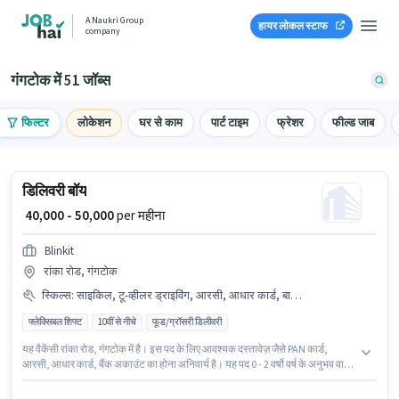
A Naukri Group
हायर लोकल स्टाफ
company
गंगटोक में 51 जॉब्स
फिल्टर
लोकेशन
घर से काम
पार्ट टाइम
फ्रेशर
फील्ड जाब
डिलिवरी बॉय
₹ 40,000 - 50,000
per महीना
Blinkit
रांका रोड, गंगटोक
स्किल्स
:
साइकिल, टू-व्हीलर ड्राइविंग, आरसी, आधार कार्ड, बाइक, स्मार्टफोन, PAN कार्ड, बैंक अकाउंट
फ्लेक्सिबल शिफ्ट
10वीं से नीचे
फूड/ग्रॉसरी डिलीवरी
यह वैकेंसी रांका रोड, गंगटोक में है। इस पद के लिए आवश्यक दस्तावेज़ जैसे PAN कार्ड,
आरसी, आधार कार्ड, बैंक अकाउंट का होना अनिवार्य है। यह पद 0 - 2 वर्षो वर्ष के अनुभव वाले
के लिए उपयुक्त है। आप प्रति माह ₹50000 तक कमा सकते हैं। इस भूमिका में Fixed वेतन
संरचना मिलती है। 10वीं से नीचे योग्यता वाले उम्मीदवार इस भूमिका के लिए उपयुक्त हैं। इस