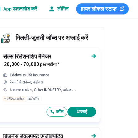
हायर लोकल स्टाफ
App डाउनलोड करें
लॉगिन
मिलती-जुलती जॉब्स पर अप्लाई करें
सेल्स रिलेशनशिप मैनेजर
₹ 20,000 - 70,000
per महीना *
Edelweiss Life Insurance
रेसकोर्स सर्कल, वडोदरा
स्किल्स
:
वायरिंग, Other INDUSTRY, कोल्ड कॉलिंग, ,
इंसेंटिव्स शामिल
3 ओपनिंग
कॉल
अप्लाई
बिजनेस डेवलपमेंट एग्जीक्यूटिव