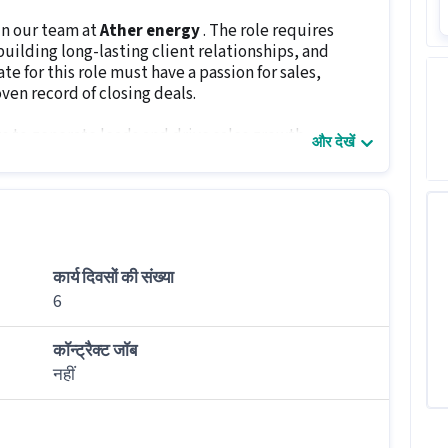
in our team at
Ather energy
. The role requires
uilding long-lasting client relationships, and
e for this role must have a passion for sales,
ven record of closing deals.
s to generate leads and drive sales growth.
और देखें
ices to prospective customers.
isting clients and motivate them to repeat business.
ored to client needs.
argets.
mpetitor activities.
कार्य दिवसों की संख्या
and client feedback.
6
s
12th
and
6 month to 1 year
. Applicants should
कॉन्ट्रैक्ट जॉब
first approach, and the ability to work in a fast-
नहीं