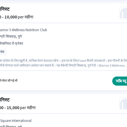
शनिस्ट
00 - 10,000
per महीना
arrior S Wellness Nutrition Club
म्प्री चिंचवाड़, पुणे
ेप्शनिस्ट में फ्रेशर
 नीचे
का फ्रेशर के लिए खुली है, मासिक वेतन ₹10000 रहेगा। इस पद के लिए Fixed सैलरी उपलब्ध है। इस नौकरी के लि
 नीचे योग्यता वाले उम्मीदवार आवेदन कर सकते हैं। यह वैकेंसी पिम्प्री चिंचवाड़, पुणे में है। Warrior S Wellness
n Club रिसेप्शनिस्ट श्रेणी में रिसेप्शनिस्ट पद के लिए सक्रिय रूप से हायर कर रहा है।
जॉब व्यू 
े पोस्ट की गई थी
शनिस्ट
000 - 15,000
per महीना
 Square International