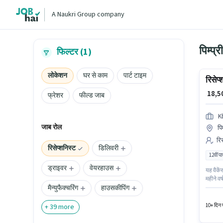
A Naukri Group company
पिम्प्र
फिल्टर (1)
लोकेशन
घर से काम
पार्ट टाइम
रिसेप्
₹ 18,
फ्रेशर
फील्ड जाब
K
जाब रोल
पि
रि
रिसेप्शनिस्ट
डिलिवरी
12वीं प
ड्राइवर
वेयरहाउस
यह वैकें
महीने वर
मैन्युफैक्चरिंग
हाउसकीपिंग
मिलती है
12वीं पा
10+ दिन प
+
39
more