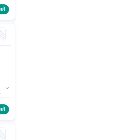
करें
Opc
करें