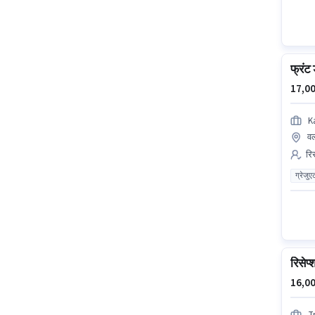
फ्रंट 
17,00
K
वल
रिस
ग्रेजुए
रिसेप्
16,00