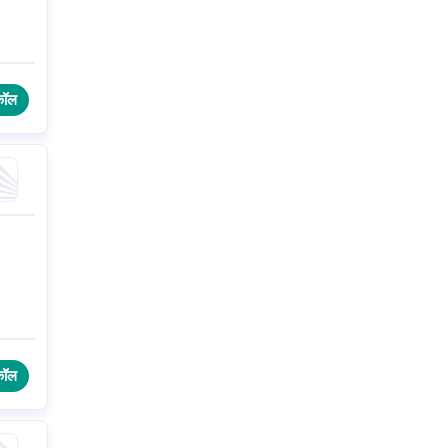
कॉल
कॉल