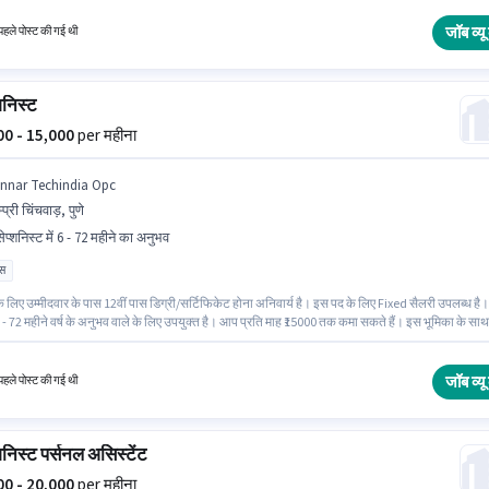
जॉब व्यू 
हले पोस्ट की गई थी
शनिस्ट
000 - 15,000
per महीना
innar Techindia Opc
म्प्री चिंचवाड़, पुणे
ेप्शनिस्ट में 6 - 72 महीने का अनुभव
ास
 लिए उम्मीदवार के पास 12वीं पास डिग्री/सर्टिफिकेट होना अनिवार्य है। इस पद के लिए Fixed सैलरी उपलब्ध है।
- 72 महीने वर्ष के अनुभव वाले के लिए उपयुक्त है। आप प्रति माह ₹15000 तक कमा सकते हैं। इस भूमिका के साथ
 लाभ जैसे मेडिकल बेनिफिट्स भी मिलेंगे। यह नौकरी पिम्प्री चिंचवाड़, पुणे में स्थित है। Binnar Techindia 
शनिस्ट श्रेणी में रिसेप्शनिस्ट के रूप में जुड़ें।
जॉब व्यू 
हले पोस्ट की गई थी
शनिस्ट पर्सनल असिस्टेंट
000 - 20,000
per महीना