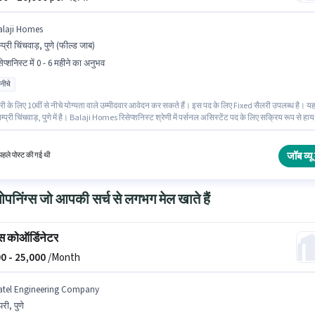
alaji Homes
म्प्री चिंचवाड़, पुणे (फील्ड जाब)
ेप्शनिस्ट में 0 - 6 महीने का अनुभव
 नीचे
 के लिए 10वीं से नीचे योग्यता वाले उम्मीदवार आवेदन कर सकते हैं। इस पद के लिए Fixed सैलरी उपलब्ध है। य
पिम्प्री चिंचवाड़, पुणे में है। Balaji Homes रिसेप्शनिस्ट श्रेणी में पर्सनल असिस्टेंट पद के लिए सक्रिय रूप से हाय
ै। यह पद 0 - 6 महीने वर्ष के अनुभव वाले के लिए उपयुक्त है। आप प्रति माह ₹20000 तक कमा सकते हैं।
जॉब व्यू 
हले पोस्ट की गई थी
निंग्स जो आपकी सर्च से लगभग मेल खाते हैं
 कोऑर्डिनेटर
0 -
25,000
/Month
atel Engineering Company
परी, पुणे