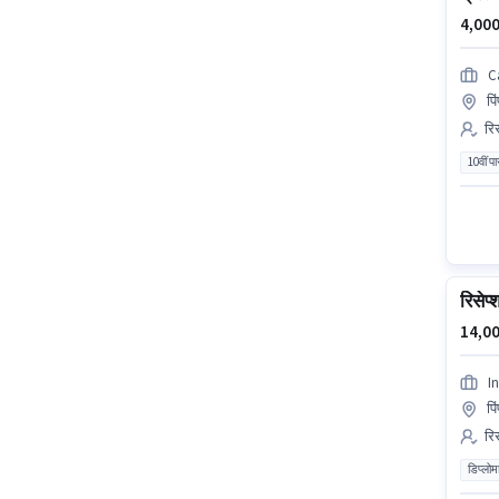
4,000
C
पि
रिस
10वीं प
रिसेप्
14,00
In
पि
रिस
डिप्लोम