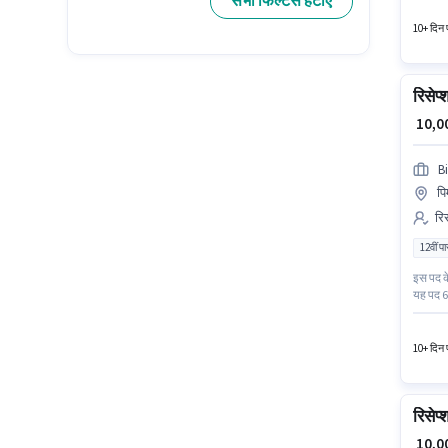
सभी फिल्टर्स हटाएं
10+ दिन प
रिसेप्
₹ 10,
B
पि
रिस
12वीं प
इस पद के
यह पद 6 
अतिरिक्त
में रिसेप्
10+ दिन प
रिसेप्
₹ 10,