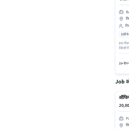
B
पि
रिस
10वीं से
इस नौकरी
वैकेंसी 
कर रहा ह
10+ दिन प
Job ओप
ऑफिस
20,00
P
पिं