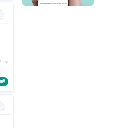
ए
करें