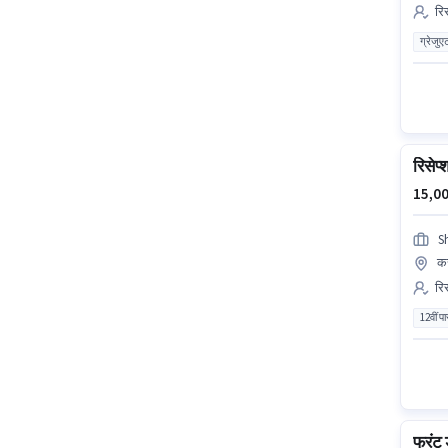
रिस
ग्रेजुए
रिसेप्
15,00
S
कस
रिस
12वीं प
फ्रंट 