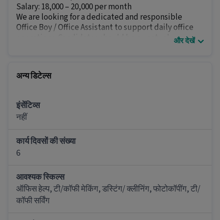
Salary: ₹18,000 – ₹20,000 per month
We are looking for a dedicated and responsible
Office Boy / Office Assistant to support daily office
operations. Candidates should be punctual,
और देखें
hardworking, and willing to handle administrative
and housekeeping tasks.
Eligibility:
अन्य डिटेल्स
10th / 12th Pass
Basic Communication Skills
Immediate Joiners Preferred
इंसेंटिव्स
Responsibilities:
नहीं
Office maintenance and cleanliness
Tea/Coffee service
कार्य दिवसों की संख्या
File and document handling
6
Photocopying and scanning work
Administrative support activities
आवश्यक स्किल्स
Contact:
9822482545
ऑफिस हेल्प, टी/कॉफी मेकिंग, डस्टिंग/ क्लीनिंग, फोटोकॉपींग, टी/
Interested candidates can call or WhatsApp for
कॉफी सर्विंग
interview details.