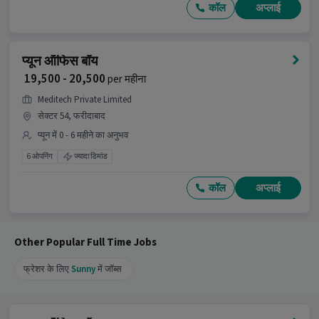
कॉल
अप्लाई
₹20,000-₹25,000 प्रति माह सैलरी मिलती है, यह एक Full
Time job है और इसमें 99 openings हैं।
अधिक जानकारी के लिए उम्मीदवार HR को कॉल कर सकते हैं!
प्यून ऑफिस बॉय
₹ 19,500 - 20,500
per महीना
Meditech Private Limited
सेक्टर 54, फरीदाबाद
प्यून में 0 - 6 महीने का अनुभव
6 ओपनिंग
ज्यादा डिमांड
कॉल
अप्लाई
Other Popular Full Time Jobs
फ्रेशर के लिए
Sunny
में जॉब्स