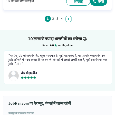
मासिक वेतन ₹75000 रहेगा। इस भूमिका के लिए आवेदन करने हेतु उम्मीदवार के पास बाइक
अप्लाई
कॉल
10+ दिन पहले पोस्ट की गई थी
होना चाहिए।
1
2
3
4
10 लाख से ज्यादा भारतीयों का भरोसा
🤝
Rated
4.6
on Playstore
"यह ऐप job खोजने के लिए बहुत मददगार है, मुझे यह पसंद है, यह आपके स्थान के पास
job खोजने में मदद करता है यह इस ऐप के बारे में सबसे अच्छी बात है, मुझे इस ऐप पर एक
job मिली।"
घोष मोहाइदीन
JobHai.com पर पेराम्बुर, चेन्नई में जॉब्स खोजें
पेराम्बुर में जॉब्स बाय कैटेगरी