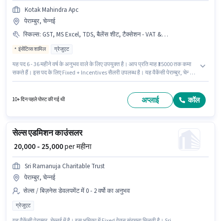
Kotak Mahindra Apc
पेराम्बुर, चेन्नई
स्किल्स
:
GST, MS Excel, TDS, बैलेंस शीट, टैक्सेशन - VAT & सेल्स टैक्स, टैक्स रिटर्न्स
इंसेंटिव्स शामिल
ग्रेजुएट
यह पद 6 - 36 महीने वर्ष के अनुभव वाले के लिए उपयुक्त है। आप प्रति माह ₹35000 तक कमा
सकते हैं। इस पद के लिए Fixed + Incentives सैलरी उपलब्ध है। यह वैकेंसी पेराम्बुर, चेन्नई
में है। इस भूमिका के लिए आवेदक के पास बैलेंस शीट, GST, MS Excel, टैक्स रिटर्न्स,
टैक्सेशन - VAT & सेल्स टैक्स, TDS जैसी स्किल्स होनी चाहिए। Kotak Mahindra Apc में
अकाउंटेंट श्रेणी में Financial Advisor के रूप में जुड़ें। इस पद के लिए उम्मीदवार के पास
अप्लाई
कॉल
10+ दिन पहले पोस्ट की गई थी
ग्रेजुएट डिग्री/सर्टिफिकेट होना अनिवार्य है।
सेल्स एडमिशन काउंसलर
₹ 20,000 - 25,000
per महीना
Sri Ramanuja Charitable Trust
पेराम्बुर, चेन्नई
सेल्स / बिज़नेस डेवलपमेंट में 0 - 2 वर्षो का अनुभव
ग्रेजुएट
यह वैकेंसी पेराम्बुर, चेन्नई में है। इस भूमिका में Fixed वेतन संरचना मिलती है। Sri