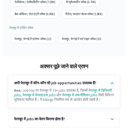
टेलीसेल्स / टेलीमार्केटिंग जॉब्स (7.09K)
मैन्युफैक्चरिंग जॉब्स (6.79K)
बैक ऑफिस / डेटा एंट्री जॉब्स (6.49K)
रिटेल/ काउंटर सेल्स जॉब्स (5.98K)
पेराम्बुर में ट्रेंडिंग जॉब्स
पेराम्बुर, चेन्नई में फ्रेशर जॉब्स (12)
पेराम्बुर, चेन्नई में पार्ट टाइम जॉब्स (10)
अक्सर पूछे जाने वाले प्रश्न
अभी पेराम्बुर में कौन-कौन सी job opportunities उपलब्ध हैं?
Ans:
Job Hai पर पेराम्बुर में 73+ jobs उपलब्ध हैं, जिनमें
पेराम्बुर में डिलिवरी
jobs
,
पेराम्बुर में वेयरहाउस jobs
और
पेराम्बुर में तकनीशियन jobs
जैसी विभिन्न
भूमिकाएं शामिल हैं। ये listings नियमित रूप से अपडेट होती रहती हैं।
पेराम्बुर में jobs का वेतन कितना होता है?