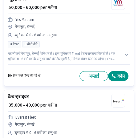
₹ 50,000 - 60,000
per महीना
Yes Madam
पेराम्बुर, चेन्नई
ब्यूटिशन में 0 - 6 वर्षो का अनुभव
डे शिफ्ट
10वीं से नीचे
यह नौकरी पेराम्बुर, चेन्नई में स्थित है। इस भूमिका में Fixed वेतन संरचना मिलती है। यह
भूमिका 0 - 6 वर्षो वर्ष के अनुभव वाले के लिए खुली है, मासिक वेतन ₹60000 रहेगा। Yes
Madam में ब्यूटिशन श्रेणी में ब्यूटीशियन के रूप में जुड़ें। यह भूमिका फुल टाइम की है, डे
शिफ्ट के साथ और 6 days working प्रति सप्ताह है। 10वीं से नीचे योग्यता वाले उम्मीदवार
इस भूमिका के लिए उपयुक्त हैं।
अप्लाई
कॉल
10+ दिन पहले पोस्ट की गई थी
कैब ड्राइवर
₹ 35,000 - 40,000
per महीना
Everest Fleet
पेराम्बुर, चेन्नई
ड्राइवर में 0 - 6 वर्षो का अनुभव