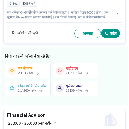
डे शिफ्ट
10वीं से नीचे
यह भूमिका 0 - 6 वर्षो वर्ष के अनुभव वाले के लिए खुली है, मासिक वेतन ₹40000 रहेगा। इस
भूमिका में Fixed वेतन संरचना मिलती है। इस नौकरी के लिए 10वीं से नीचे योग्यता वाले
उम्मीदवार आवेदन कर सकते हैं। यह एक फुल टाइम भूमिका है, जिसमें डे शिफ्ट और 6 days
working प्रति सप्ताह है। Everest Fleet में ड्राइवर श्रेणी में कैब ड्राइवर के रूप में जुड़ें।
यह नौकरी पेराम्बुर, चेन्नई में स्थित है।
अप्लाई
कॉल
10+ दिन पहले पोस्ट की गई थी
किस तरह की जॉब्स देख रहे हैं?
घर से काम
पार्ट टाइम
2,464
+
जॉब्स
24,943
+
जॉब्स
महिलाओं के लिए जॉब्स
फ्रेशर जाब्स
1,14,930
+
जॉब्स
15,133
+
जॉब्स
Financial Advisor
₹ 25,000 - 35,000
per महीना *