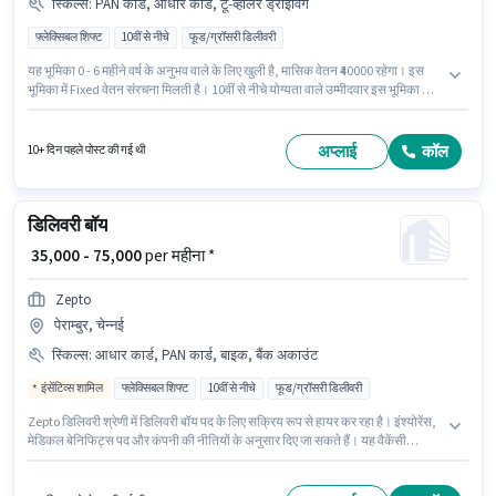
स्किल्स
:
PAN कार्ड, आधार कार्ड, टू-व्हीलर ड्राइविंग
फ्लेक्सिबल शिफ्ट
10वीं से नीचे
फूड/ग्रॉसरी डिलीवरी
यह भूमिका 0 - 6 महीने वर्ष के अनुभव वाले के लिए खुली है, मासिक वेतन ₹40000 रहेगा। इस
भूमिका में Fixed वेतन संरचना मिलती है। 10वीं से नीचे योग्यता वाले उम्मीदवार इस भूमिका के
लिए उपयुक्त हैं। इंश्योरेंस पद और कंपनी की नीतियों के अनुसार दिए जा सकते हैं। यह नौकरी
पेराम्बुर, चेन्नई में स्थित है। इस भूमिका के लिए महत्वपूर्ण दस्तावेज़ PAN कार्ड, आधार कार्ड
आवश्यक हैं।
अप्लाई
कॉल
10+ दिन पहले पोस्ट की गई थी
डिलिवरी बॉय
₹ 35,000 - 75,000
per महीना *
Zepto
पेराम्बुर, चेन्नई
स्किल्स
:
आधार कार्ड, PAN कार्ड, बाइक, बैंक अकाउंट
इंसेंटिव्स शामिल
फ्लेक्सिबल शिफ्ट
10वीं से नीचे
फूड/ग्रॉसरी डिलीवरी
Zepto डिलिवरी श्रेणी में डिलिवरी बॉय पद के लिए सक्रिय रूप से हायर कर रहा है। इंश्योरेंस,
मेडिकल बेनिफिट्स पद और कंपनी की नीतियों के अनुसार दिए जा सकते हैं। यह वैकेंसी
पेराम्बुर, चेन्नई में है। इस पद के लिए आवश्यक दस्तावेज़ जैसे PAN कार्ड, आधार कार्ड, बैंक
अकाउंट का होना अनिवार्य है। यह भूमिका 0 - 2 वर्षो वर्ष के अनुभव वाले के लिए खुली है,