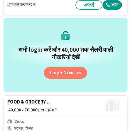
चेन्नई में है। इस भूमिका में Fixed वेतन संरचना मिलती है।
अप्लाई
कॉल
1 दिन पहले पोस्ट की गई थी
अभी login करें और ₹40,000 तक सैलरी वाली
नौकरियां देखें
Login Now
FOOD & GROCERY DELIVERY BOY
₹ 40,000 - 70,000
per महीना *
Zepto
पेराम्बुर, चेन्नई