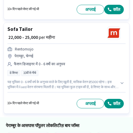
days working प्रति सप्ताह है। इस नौकरी के लिए 10वीं से नीचे योग्यता वाले उम्मीदवार
आवेदन कर सकते हैं। यह वैकेंसी पेराम्बुर, चेन्नई में है।
अप्लाई
कॉल
10+ दिन पहले पोस्ट की गई थी
Sofa Tailor
₹ 22,000 - 25,000
per महीना
Rentomojo
पेराम्बुर, चेन्नई
फैशन डिजाइनर में 0 - 6 वर्षो का अनुभव
डे शिफ्ट
10वीं से नीचे
यह भूमिका 0 - 6 वर्षो वर्ष के अनुभव वाले के लिए खुली है, मासिक वेतन ₹25000 रहेगा। इस
भूमिका में Fixed वेतन संरचना मिलती है। यह भूमिका फुल टाइम की है, डे शिफ्ट के साथ और 6
days working प्रति सप्ताह है। यह नौकरी पेराम्बुर, चेन्नई में स्थित है। Rentomojo फैशन
डिजाइनर श्रेणी में Sofa Tailor पद के लिए सक्रिय रूप से हायर कर रहा है। इस नौकरी के
लिए 10वीं से नीचे योग्यता वाले उम्मीदवार आवेदन कर सकते हैं।
अप्लाई
कॉल
10+ दिन पहले पोस्ट की गई थी
पेराम्बुर के आसपास पॉपुलर लोकलिटीज़ बाय जॉब्स