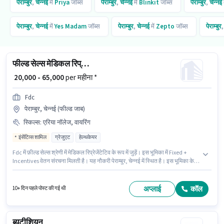
पेराम्बुर
,
चेन्नई
में
Priya
जॉब्स
पेराम्बुर
,
चेन्नई
में
Blinkit
जॉब्स
पेराम्बुर
,
चेन्नई
पेराम्बुर
,
चेन्नई
में
Yes Madam
जॉब्स
पेराम्बुर
,
चेन्नई
में
Zepto
जॉब्स
पेराम्बुर
फील्ड सेल्स मेडिकल रिप्रेजेंटेटिव
₹ 20,000 - 65,000
per महीना *
Fdc
पेराम्बुर, चेन्नई (फील्ड जाब)
स्किल्स
:
एरिया नॉलेज, वायरिंग
इंसेंटिव्स शामिल
ग्रेजुएट
हेल्थकेयर
Fdc में फ़ील्ड सेल्स श्रेणी में मेडिकल रिप्रेजेंटेटिव के रूप में जुड़ें। इस भूमिका में Fixed +
Incentives वेतन संरचना मिलती है। यह नौकरी पेराम्बुर, चेन्नई में स्थित है। इस भूमिका के
लिए उम्मीदवार के पास वायरिंग, एरिया नॉलेज होना अनिवार्य है। इस पद के लिए उम्मीदवार के
पास ग्रेजुएट डिग्री/सर्टिफिकेट होना अनिवार्य है। इंश्योरेंस, PF, मेडिकल बेनिफिट्स पद और
कंपनी की नीतियों के अनुसार दिए जा सकते हैं।
अप्लाई
कॉल
10+ दिन पहले पोस्ट की गई थी
ब्यूटीशियन