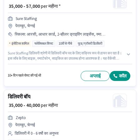
₹ 35,000 - 57,000
per महीना *
Sure Staffing
पेराम्बुर, चेन्नई
स्किल्स
:
आरसी, आधार कार्ड, 2-व्हीलर ड्राइविंग लाइसेंस, स्मार्टफोन, बाइक, बैंक अकाउंट, PAN कार्ड, साइकिल, टू-व्हीलर ड्राइविंग
इंसेंटिव्स शामिल
फ्लेक्सिबल शिफ्ट
10वीं से नीचे
फूड/ग्रॉसरी डिलीवरी
Sure Staffing डिलिवरी श्रेणी में डिलिवरी बॉय पद के लिए सक्रिय रूप से हायर कर रहा है।
इस जॉब के लिए बाइक, स्मार्टफोन, साइकिल का उपलब्ध होना आवश्यक है। यह वैकेंसी
पेराम्बुर, चेन्नई में है। इंश्योरेंस पद और कंपनी की नीतियों के अनुसार दिए जा सकते हैं। यह पद
0 - 6 महीने वर्ष के अनुभव वाले के लिए उपयुक्त है। आप प्रति माह ₹57000 तक कमा सकते हैं।
इस पद के लिए Fixed + Incentives सैलरी उपलब्ध है।
अप्लाई
कॉल
10+ दिन पहले पोस्ट की गई थी
डिलिवरी बॉय
₹ 35,000 - 40,000
per महीना
Zepto
पेराम्बुर, चेन्नई
डिलिवरी में 0 - 6 वर्षो का अनुभव