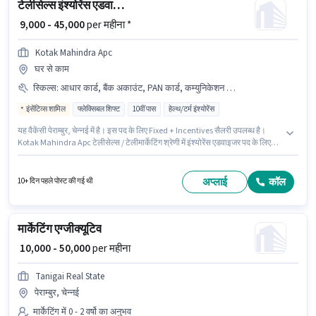
टेलीसेल्स इंश्योरेंस एडवाइजर
₹ 9,000 - 45,000
per महीना *
Kotak Mahindra Apc
घर से काम
स्किल्स
:
आधार कार्ड, बैंक अकाउंट, PAN कार्ड, कम्युनिकेशन स्किल
इंसेंटिव्स शामिल
फ्लेक्सिबल शिफ्ट
10वीं पास
हेल्थ/टर्म इंश्योरेंस
यह वैकेंसी पेराम्बुर, चेन्नई में है। इस पद के लिए Fixed + Incentives सैलरी उपलब्ध है।
Kotak Mahindra Apc टेलीसेल्स / टेलीमार्केटिंग श्रेणी में इंश्योरेंस एडवाइजर पद के लिए
सक्रिय रूप से हायर कर रहा है। इस भूमिका के लिए आवेदक के पास कम्युनिकेशन स्किल जैसी
स्किल्स होनी चाहिए। आवेदकों के पास कम से कम 10वीं पास डिग्री या सर्टिफिकेट होना
चाहिए। इस भूमिका के लिए महत्वपूर्ण दस्तावेज़ PAN कार्ड, आधार कार्ड, बैंक अकाउंट
अप्लाई
कॉल
10+ दिन पहले पोस्ट की गई थी
आवश्यक हैं।
मार्केटिंग एग्जीक्यूटिव
₹ 10,000 - 50,000
per महीना
Tanigai Real State
पेराम्बुर, चेन्नई
मार्केटिंग में 0 - 2 वर्षो का अनुभव