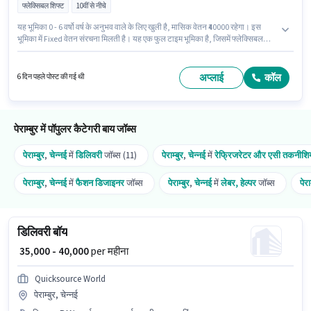
फ्लेक्सिबल शिफ्ट
10वीं से नीचे
यह भूमिका 0 - 6 वर्षो वर्ष के अनुभव वाले के लिए खुली है, मासिक वेतन ₹40000 रहेगा। इस
भूमिका में Fixed वेतन संरचना मिलती है। यह एक फुल टाइम भूमिका है, जिसमें फ्लेक्सिबल
शिफ्ट और 6 days working प्रति सप्ताह है। इस नौकरी के लिए 10वीं से नीचे योग्यता वाले
उम्मीदवार आवेदन कर सकते हैं। यह नौकरी पेराम्बुर, चेन्नई में स्थित है। Zepto में डिलिवरी
श्रेणी में डिलिवरी बॉय के रूप में जुड़ें।
अप्लाई
कॉल
6 दिन पहले पोस्ट की गई थी
पेराम्बुर में पॉपुलर कैटेगरी बाय जॉब्स
पेराम्बुर
,
चेन्नई
में
डिलिवरी
जॉब्स (11)
पेराम्बुर
,
चेन्नई
में
रेफ्रिजरेटर और एसी तकनीशि
पेराम्बुर
,
चेन्नई
में
फैशन डिजाइनर
जॉब्स
पेराम्बुर
,
चेन्नई
में
लेबर, हेल्पर
जॉब्स
पेरा
डिलिवरी बॉय
₹ 35,000 - 40,000
per महीना
Quicksource World
पेराम्बुर, चेन्नई