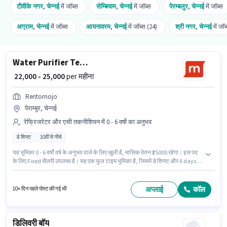
टीवीके नगर
,
चेन्नई
में जॉब्स
सेम्बियाम
,
चेन्नई
में जॉब्स
पेरम्बलुर
,
चेन्नई
में जॉब्स
अग्राम
,
चेन्नई
में जॉब्स
आयनावरम
,
चेन्नई
में जॉब्स (24)
श्री नगर
,
चेन्नई
में जॉब
Water Purifier Technician
₹ 22,000 - 25,000
per महीना
Rentomojo
पेराम्बुर, चेन्नई
रेफ्रिजरेटर और एसी तकनीशियन में 0 - 6 वर्षो का अनुभव
डे शिफ्ट
10वीं से नीचे
यह भूमिका 0 - 6 वर्षो वर्ष के अनुभव वाले के लिए खुली है, मासिक वेतन ₹25000 रहेगा। इस पद
के लिए Fixed सैलरी उपलब्ध है। यह एक फुल टाइम भूमिका है, जिसमें डे शिफ्ट और 6 days
working प्रति सप्ताह है। इस नौकरी के लिए 10वीं से नीचे योग्यता वाले उम्मीदवार आवेदन
कर सकते हैं। यह नौकरी पेराम्बुर, चेन्नई में स्थित है। Rentomojo में रेफ्रिजरेटर और एसी
तकनीशियन श्रेणी में Water Purifier Technician के रूप में जुड़ें।
अप्लाई
कॉल
10+ दिन पहले पोस्ट की गई थी
डिलिवरी बॉय