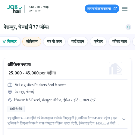
A Naukri Group
हायर लोकल स्टाफ
company
पेराम्बुर, चेन्नई में 77 जॉब्स
फिल्टर
लोकेशन
घर से काम
पार्ट टाइम
फ्रेशर
फील्ड जाब
ऑफिस स्टाफ
₹ 25,000 - 45,000
per महीना
Vr Logistics Packers And Movers
पेराम्बुर, चेन्नई
स्किल्स
:
MS Excel, कंप्यूटर नॉलेज, ईमेल राइटिंग, डाटा एंट्री
10वीं से नीचे
यह भूमिका 6 - 60 महीने वर्ष के अनुभव वाले के लिए खुली है, मासिक वेतन ₹45000 रहेगा। इस
भूमिका के लिए आवेदक के पास कंप्यूटर नॉलेज, डाटा एंट्री, ईमेल राइटिंग, MS Excel जैसी
स्किल्स होनी चाहिए। 10वीं से नीचे योग्यता वाले उम्मीदवार इस भूमिका के लिए उपयुक्त हैं।
इंश्योरेंस, PF पद और कंपनी की नीतियों के अनुसार दिए जा सकते हैं। यह वैकेंसी पेराम्बुर,