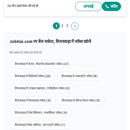
उम्मीदवार के पास बाइक, स्मार्टफोन होना चाहिए। यह नौकरी बेंज सर्कल, विजयवाड़ा में स्थित
है। इस पद के लिए आवश्यक दस्तावेज़ जैसे PAN कार्ड, आधार कार्ड, 2-व्हीलर ड्राइविंग
अप्लाई
कॉल
10+ दिन पहले पोस्ट की गई थी
लाइसेंस, बैंक अकाउंट का होना अनिवार्य है।
1
2
3
JobHai.com पर बेंज सर्कल, विजयवाड़ा में जॉब्स खोजें
बेंज सर्कल में जॉब्स बाय कैटेगरी
विजयवाड़ा में सेल्स / बिज़नेस डेवलपमेंट जॉब्स (227)
विजयवाड़ा में डिलिवरी जॉब्स (106)
विजयवाड़ा में अकाउंटेंट जॉब्स (98)
विजयवाड़ा में ग्राहक सहायता / टेलीकॉलर जॉब्स (45)
विजयवाड़ा में वेयरहाउस जॉब्स (30)
विजयवाड़ा में फ़ील्ड सेल्स जॉब्स (29)
विजयवाड़ा में लैब टेक्निशन / फार्मासिस्ट जॉब्स (24)
विजयवाड़ा में बैक ऑफिस / डेटा एंट्री जॉब्स (17)