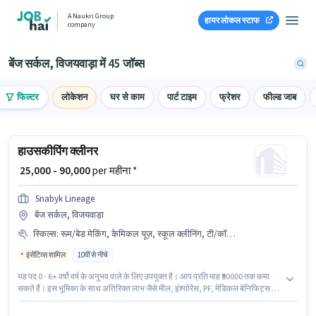
A Naukri Group
हायर लोकल स्टाफ
company
बेंज सर्कल, विजयवाड़ा में 45 जॉब्स
फिल्टर
लोकेशन
घर से काम
पार्ट टाइम
फ्रेशर
फील्ड जाब
हाउसकीपिंग क्लीनर
₹ 25,000 - 90,000
per महीना *
Snabyk Lineage
बेंज सर्कल, विजयवाड़ा
स्किल्स
:
रूम/बेड मेकिंग, केमिकल यूज़, स्कूल क्लीनिंग, टी/कॉफी मेकिंग, किचन क्लीनिंग, हॉस्पिटल क्लीनिंग, डस्टिंग/ क्लीनिंग, टॉयलेट क्लीनिंग, हाउस क्लीनिंग, कुकिंग, होटल क्लीनिंग, रेस्तरां क्लीनिंग, चाइल्ड केयर
इंसेंटिव्स शामिल
10वीं से नीचे
यह पद 0 - 6+ वर्षो वर्ष के अनुभव वाले के लिए उपयुक्त है। आप प्रति माह ₹90000 तक कमा
सकते हैं। इस भूमिका के साथ अतिरिक्त लाभ जैसे मील, इंश्योरेंस, PF, मेडिकल बेनिफिट्स भी
मिलेंगे। यह नौकरी बेंज सर्कल, विजयवाड़ा में स्थित है। इस पद के लिए Fixed + Incentives
सैलरी उपलब्ध है। Snabyk Lineage में हाउसकीपिंग श्रेणी में क्लीनर के रूप में जुड़ें। इस