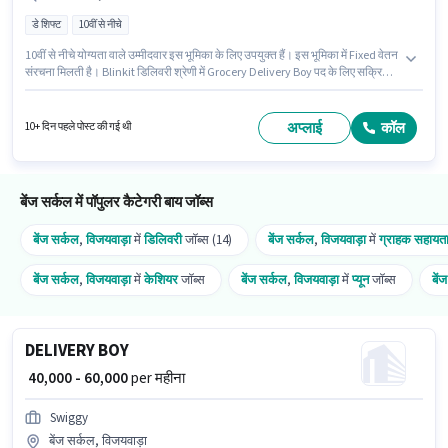
डे शिफ्ट
10वीं से नीचे
10वीं से नीचे योग्यता वाले उम्मीदवार इस भूमिका के लिए उपयुक्त हैं। इस भूमिका में Fixed वेतन
संरचना मिलती है। Blinkit डिलिवरी श्रेणी में Grocery Delivery Boy पद के लिए सक्रिय
रूप से हायर कर रहा है। इस भूमिका के लिए आवेदन करने हेतु उम्मीदवार के पास बाइक होना
चाहिए। यह भूमिका फुल टाइम / पार्ट टाइम की है, डे शिफ्ट के साथ और 6 days working
प्रति सप्ताह है। आवेदक को अंग्रेजी में धाराप्रवाह होना चाहिए।
अप्लाई
कॉल
10+ दिन पहले पोस्ट की गई थी
बेंज सर्कल में पॉपुलर कैटेगरी बाय जॉब्स
बेंज सर्कल
,
विजयवाड़ा
में
डिलिवरी
जॉब्स (14)
बेंज सर्कल
,
विजयवाड़ा
में
ग्राहक सहायता
बेंज सर्कल
,
विजयवाड़ा
में
केशियर
जॉब्स
बेंज सर्कल
,
विजयवाड़ा
में
प्यून
जॉब्स
बें
DELIVERY BOY
₹ 40,000 - 60,000
per महीना
Swiggy
बेंज सर्कल, विजयवाड़ा