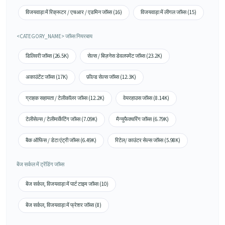
विजयवाड़ा में रिक्रूटर / एचआर / एडमिन जॉब्स (16)
विजयवाड़ा में लीगल जॉब्स (15)
<CATEGORY_NAME> जॉब्स नियरबाय
डिलिवरी जॉब्स (26.5K)
सेल्स / बिज़नेस डेवलपमेंट जॉब्स (23.2K)
अकाउंटेंट जॉब्स (17K)
फ़ील्ड सेल्स जॉब्स (12.3K)
ग्राहक सहायता / टेलीकॉलर जॉब्स (12.2K)
वेयरहाउस जॉब्स (8.14K)
टेलीसेल्स / टेलीमार्केटिंग जॉब्स (7.09K)
मैन्युफैक्चरिंग जॉब्स (6.79K)
बैक ऑफिस / डेटा एंट्री जॉब्स (6.49K)
रिटेल/ काउंटर सेल्स जॉब्स (5.98K)
बेंज सर्कल में ट्रेंडिंग जॉब्स
बेंज सर्कल, विजयवाड़ा में पार्ट टाइम जॉब्स (10)
बेंज सर्कल, विजयवाड़ा में फ्रेशर जॉब्स (8)