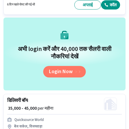
भूमिका के लिए उम्मीदवार के पास चाइल्ड केयर, टी/कॉफी मेकिंग, हॉस्पिटल क्लीनिंग, स्कूल
अप्लाई
कॉल
6 दिन पहले पोस्ट की गई थी
क्लीनिंग, हाउस क्लीनिंग, कुकिंग, टॉयलेट क्लीनिंग, किचन क्लीनिंग, होटल क्लीनिंग, रेस्तरां
क्लीनिंग, केमिकल यूज़, रूम/बेड मेकिंग, डस्टिंग/ क्लीनिंग होना अनिवार्य है।
अभी login करें और ₹40,000 तक सैलरी वाली
नौकरियां देखें
Login Now
डिलिवरी बॉय
₹ 35,000 - 45,000
per महीना
Quicksource World
बेंज सर्कल, विजयवाड़ा