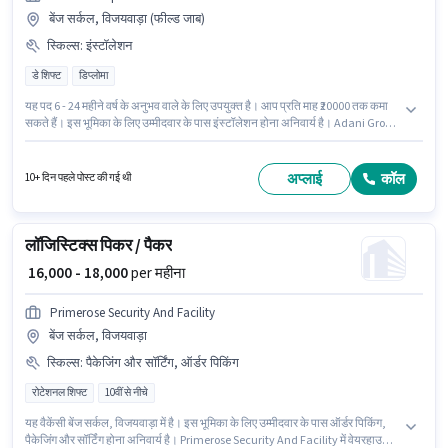
बेंज सर्कल, विजयवाड़ा (फील्ड जाब)
स्किल्स
:
इंस्टॉलेशन
डे शिफ्ट
डिप्लोमा
यह पद 6 - 24 महीने वर्ष के अनुभव वाले के लिए उपयुक्त है। आप प्रति माह ₹20000 तक कमा
सकते हैं। इस भूमिका के लिए उम्मीदवार के पास इंस्टॉलेशन होना अनिवार्य है। Adani Group
में तकनीशियन श्रेणी में टेक्नीशियन के रूप में जुड़ें। इस भूमिका में Fixed वेतन संरचना मिलती
है। यह वैकेंसी बेंज सर्कल, विजयवाड़ा में है। इस पद के लिए उम्मीदवार के पास डिप्लोमा डिग्री/
सर्टिफिकेट होना अनिवार्य है।
अप्लाई
कॉल
10+ दिन पहले पोस्ट की गई थी
लॉजिस्टिक्स पिकर / पैकर
₹ 16,000 - 18,000
per महीना
Primerose Security And Facility
बेंज सर्कल, विजयवाड़ा
स्किल्स
:
पैकेजिंग और सॉर्टिंग, ऑर्डर पिकिंग
रोटेशनल शिफ्ट
10वीं से नीचे
यह वैकेंसी बेंज सर्कल, विजयवाड़ा में है। इस भूमिका के लिए उम्मीदवार के पास ऑर्डर पिकिंग,
पैकेजिंग और सॉर्टिंग होना अनिवार्य है। Primerose Security And Facility में वेयरहाउस