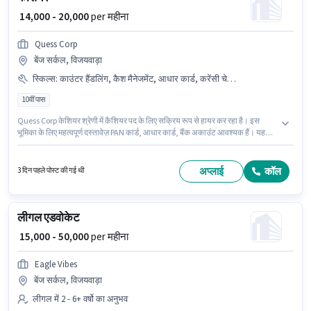
₹ 14,000 - 20,000
per महीना
Quess Corp
बेंज सर्कल, विजयवाड़ा
स्किल्स
:
काउंटर हैंडलिंग, कैश मैनेजमेंट, आधार कार्ड, करेंसी चेक, बैंक अकाउंट, PAN कार्ड
10वीं पास
Quess Corp केशियर श्रेणी में कैशियर पद के लिए सक्रिय रूप से हायर कर रहा है। इस
भूमिका के लिए महत्वपूर्ण दस्तावेज़ PAN कार्ड, आधार कार्ड, बैंक अकाउंट आवश्यक हैं। यह
वैकेंसी बेंज सर्कल, विजयवाड़ा में है। इस भूमिका में Fixed वेतन संरचना मिलती है। यह भूमिका
0 - 1 वर्षो वर्ष के अनुभव वाले के लिए खुली है, मासिक वेतन ₹20000 रहेगा। PF, मेडिकल
बेनिफिट्स पद और कंपनी की नीतियों के अनुसार दिए जा सकते हैं।
अप्लाई
कॉल
3 दिन पहले पोस्ट की गई थी
लीगल एडवोकेट
₹ 15,000 - 50,000
per महीना
Eagle Vibes
बेंज सर्कल, विजयवाड़ा
लीगल में 2 - 6+ वर्षो का अनुभव