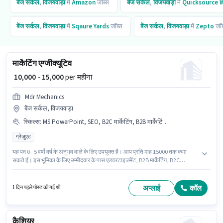
बेंज सर्कल
,
विजयवाड़ा
में
Amazon
जॉब्स
बेंज सर्कल
,
विजयवाड़ा
में
Quicksource 
बेंज सर्कल
,
विजयवाड़ा
में
Sqaure Yards
जॉब्स
बेंज सर्कल
,
विजयवाड़ा
में
Zepto
जॉब
मार्केटिंग एग्जीक्यूटिव
₹ 10,000 - 15,000
per महीना
Mdr Mechanics
बेंज सर्कल, विजयवाड़ा
स्किल्स
:
MS PowerPoint, SEO, B2C मार्केटिंग, B2B मार्केटिंग, ब्रांड मार्केटिंग, एडवरटाइजमेंट
ग्रेजुएट
यह पद 0 - 5 वर्षो वर्ष के अनुभव वाले के लिए उपयुक्त है। आप प्रति माह ₹15000 तक कमा
सकते हैं। इस भूमिका के लिए उम्मीदवार के पास एडवरटाइजमेंट, B2B मार्केटिंग, B2C
मार्केटिंग, ब्रांड मार्केटिंग, MS PowerPoint, SEO होना अनिवार्य है। इस पद के लिए
उम्मीदवार के पास ग्रेजुएट डिग्री/सर्टिफिकेट होना अनिवार्य है। इस पद के लिए Fixed सैलरी
उपलब्ध है। यह नौकरी बेंज सर्कल, विजयवाड़ा में स्थित है। Mdr Mechanics में मार्केटिंग
अप्लाई
कॉल
1 दिन पहले पोस्ट की गई थी
श्रेणी में मार्केटिंग एग्जीक्यूटिव के रूप में जुड़ें।
कैशियर