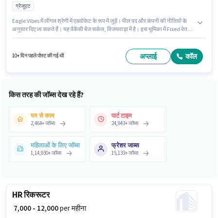
ग्रेजुएट
Eagle Vibes में लीगल श्रेणी में एडवोकेट के रूप में जुड़ें। मील पद और कंपनी की नीतियों के
अनुसार दिए जा सकते हैं। यह वैकेंसी बेंज सर्कल, विजयवाड़ा में है। इस भूमिका में Fixed वेतन
संरचना मिलती है। आवेदकों के पास कम से कम ग्रेजुएट डिग्री या सर्टिफिकेट होना चाहिए।
यह भूमिका 2 - 6+ वर्षो वर्ष के अनुभव वाले के लिए खुली है, मासिक वेतन ₹50000 रहेगा।
अप्लाई
कॉल
10+ दिन पहले पोस्ट की गई थी
किस तरह की जॉब्स देख रहे हैं?
घर से काम
पार्ट टाइम
2,464
+
जॉब्स
24,943
+
जॉब्स
महिलाओं के लिए जॉब्स
फ्रेशर जाब्स
1,14,930
+
जॉब्स
15,133
+
जॉब्स
HR रिकरूटर
₹ 7,000 - 12,000
per महीना