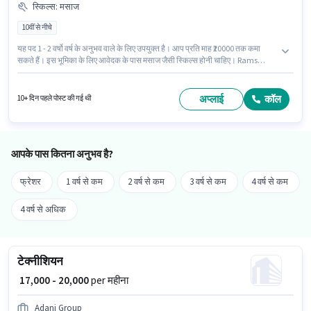
स्किल्स
:
मसाज
10वीं से नीचे
यह पद 1 - 2 वर्षो वर्ष के अनुभव वाले के लिए उपयुक्त है। आप प्रति माह ₹20000 तक कमा
सकते हैं। इस भूमिका के लिए आवेदक के पास मसाज जैसी स्किल्स होनी चाहिए। Rams
Projector Rentals With Screen Laptop Sound Speakers में स्पा श्रेणी में स्पा मैनेजर
के रूप में जुड़ें। इस भूमिका में Fixed वेतन संरचना मिलती है। यह वैकेंसी बेंज सर्कल,
विजयवाड़ा में है। इस नौकरी के लिए 10वीं से नीचे योग्यता वाले उम्मीदवार आवेदन कर सकते
अप्लाई
कॉल
10+ दिन पहले पोस्ट की गई थी
हैं।
आपके पास कितना अनुभव है?
फ्रेशर
1 वर्ष से कम
2 वर्ष से कम
3 वर्ष से कम
4 वर्ष से कम
4 वर्ष से अधिक
टेक्नीशियन
₹ 17,000 - 20,000
per महीना
Adani Group