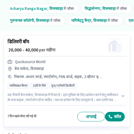
Acharya Ranga Nagar
,
विजयवाड़ा
में जॉब्स
सिद्धार्थनगर
,
विजयवाड़ा
में जॉब्स
गुरुनानक कॉलोनी
,
विजयवाड़ा
में जॉब्स
जमिचेट्टू केंद्र
,
विजयवाड़ा
में जॉब्स
एल
डिलिवरी बॉय
₹ 20,000 - 40,000
per महीना
Quicksource World
बेंज सर्कल, विजयवाड़ा
स्किल्स
:
आधार कार्ड, स्मार्टफोन, PAN कार्ड, बाइक, 2-व्हीलर ड्राइविंग लाइसेंस, बैंक अकाउंट, टू-व्हीलर ड्राइविंग
फ्लेक्सिबल शिफ्ट
10वीं से नीचे
फूड/ग्रॉसरी डिलीवरी
यह नौकरी बेंज सर्कल, विजयवाड़ा में स्थित है। इस भूमिका के लिए आवेदन करने हेतु उम्मीदवार
के पास बाइक, स्मार्टफोन होना चाहिए। यह पद फ्रेशर के लिए उपयुक्त है। आप प्रति माह
₹40000 तक कमा सकते हैं। इस भूमिका के लिए आवेदक के पास टू-व्हीलर ड्राइविंग जैसी
स्किल्स होनी चाहिए। 10वीं से नीचे योग्यता वाले उम्मीदवार इस भूमिका के लिए उपयुक्त हैं। इस
भूमिका के लिए महत्वपूर्ण दस्तावेज़ PAN कार्ड, आधार कार्ड, 2-व्हीलर ड्राइविंग लाइसेंस, बैंक
अप्लाई
कॉल
7 दिन पहले पोस्ट की गई थी
अकाउंट आवश्यक हैं।