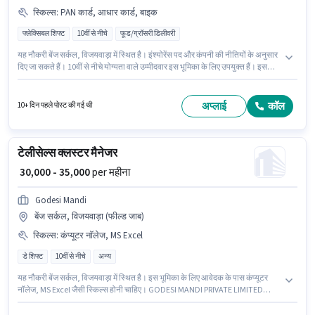
स्किल्स
:
PAN कार्ड, आधार कार्ड, बाइक
फ्लेक्सिबल शिफ्ट
10वीं से नीचे
फूड/ग्रॉसरी डिलीवरी
यह नौकरी बेंज सर्कल, विजयवाड़ा में स्थित है। इंश्योरेंस पद और कंपनी की नीतियों के अनुसार
दिए जा सकते हैं। 10वीं से नीचे योग्यता वाले उम्मीदवार इस भूमिका के लिए उपयुक्त हैं। इस
भूमिका के लिए महत्वपूर्ण दस्तावेज़ PAN कार्ड, आधार कार्ड आवश्यक हैं। यह भूमिका फ्रेशर के
लिए खुली है, मासिक वेतन ₹45000 रहेगा। इस जॉब के लिए बाइक का उपलब्ध होना आवश्यक
है।
अप्लाई
कॉल
10+ दिन पहले पोस्ट की गई थी
टेलीसेल्स क्लस्टर मैनेजर
₹ 30,000 - 35,000
per महीना
Godesi Mandi
बेंज सर्कल, विजयवाड़ा (फील्ड जाब)
स्किल्स
:
कंप्यूटर नॉलेज, MS Excel
डे शिफ्ट
10वीं से नीचे
अन्य
यह नौकरी बेंज सर्कल, विजयवाड़ा में स्थित है। इस भूमिका के लिए आवेदक के पास कंप्यूटर
नॉलेज, MS Excel जैसी स्किल्स होनी चाहिए। GODESI MANDI PRIVATE LIMITED
टेलीसेल्स / टेलीमार्केटिंग श्रेणी में क्लस्टर मैनेजर पद के लिए सक्रिय रूप से हायर कर रहा है।
इस पद के लिए Fixed सैलरी उपलब्ध है। इस नौकरी के लिए 10वीं से नीचे योग्यता वाले