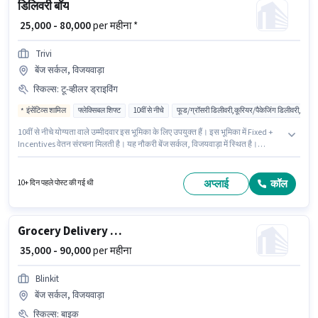
डिलिवरी बॉय
₹ 25,000 - 80,000
per महीना *
Trivi
बेंज सर्कल, विजयवाड़ा
स्किल्स
:
टू-व्हीलर ड्राइविंग
इंसेंटिव्स शामिल
फ्लेक्सिबल शिफ्ट
10वीं से नीचे
फूड/ग्रॉसरी डिलीवरी,कूरियर/पैकेजिंग डिलीवरी,ई-कॉमर
10वीं से नीचे योग्यता वाले उम्मीदवार इस भूमिका के लिए उपयुक्त हैं। इस भूमिका में Fixed +
Incentives वेतन संरचना मिलती है। यह नौकरी बेंज सर्कल, विजयवाड़ा में स्थित है।
इंश्योरेंस, मेडिकल बेनिफिट्स पद और कंपनी की नीतियों के अनुसार दिए जा सकते हैं। यह
भूमिका 0 - 6+ वर्षो वर्ष के अनुभव वाले के लिए खुली है, मासिक वेतन ₹80000 रहेगा। इस भूमिका
के लिए उम्मीदवार के पास टू-व्हीलर ड्राइविंग होना अनिवार्य है।
अप्लाई
कॉल
10+ दिन पहले पोस्ट की गई थी
Grocery Delivery Boy
₹ 35,000 - 90,000
per महीना
Blinkit
बेंज सर्कल, विजयवाड़ा
स्किल्स
:
बाइक