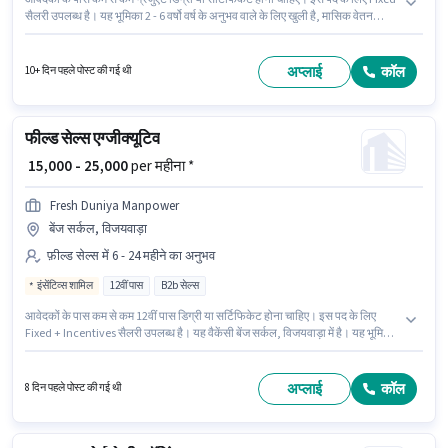
सैलरी उपलब्ध है। यह भूमिका 2 - 6 वर्षो वर्ष के अनुभव वाले के लिए खुली है, मासिक वेतन
₹30000 रहेगा। इंश्योरेंस, PF, मेडिकल बेनिफिट्स पद और कंपनी की नीतियों के अनुसार दिए
जा सकते हैं। V Dream Technology Communication में सेल्स / बिज़नेस डेवलपमेंट
श्रेणी में सेल्स कोऑर्डिनेटर / एग्जीक्यूटिव के रूप में जुड़ें। यह नौकरी बेंज सर्कल, विजयवाड़ा में
अप्लाई
कॉल
10+ दिन पहले पोस्ट की गई थी
स्थित है।
फील्ड सेल्स एग्जीक्यूटिव
₹ 15,000 - 25,000
per महीना *
Fresh Duniya Manpower
बेंज सर्कल, विजयवाड़ा
फ़ील्ड सेल्स में 6 - 24 महीने का अनुभव
इंसेंटिव्स शामिल
12वीं पास
B2b सेल्स
आवेदकों के पास कम से कम 12वीं पास डिग्री या सर्टिफिकेट होना चाहिए। इस पद के लिए
Fixed + Incentives सैलरी उपलब्ध है। यह वैकेंसी बेंज सर्कल, विजयवाड़ा में है। यह भूमिका
6 - 24 महीने वर्ष के अनुभव वाले के लिए खुली है, मासिक वेतन ₹25000 रहेगा। Fresh Duniya
Manpower फ़ील्ड सेल्स श्रेणी में फील्ड सेल्स एग्जीक्यूटिव पद के लिए सक्रिय रूप से हायर
कर रहा है।
अप्लाई
कॉल
8 दिन पहले पोस्ट की गई थी