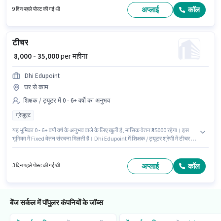
उम्मीदवार आवेदन कर सकते हैं। यह भूमिका फुल टाइम की है, डे शिफ्ट के साथ और 6 days
अप्लाई
कॉल
9 दिन पहले पोस्ट की गई थी
working प्रति सप्ताह है।
टीचर
₹ 8,000 - 35,000
per महीना
Dhi Edupoint
घर से काम
शिक्षक / ट्यूटर में 0 - 6+ वर्षो का अनुभव
ग्रेजुएट
यह भूमिका 0 - 6+ वर्षो वर्ष के अनुभव वाले के लिए खुली है, मासिक वेतन ₹35000 रहेगा। इस
भूमिका में Fixed वेतन संरचना मिलती है। Dhi Edupoint में शिक्षक / ट्यूटर श्रेणी में टीचर के
रूप में जुड़ें। यह वैकेंसी बेंज सर्कल, विजयवाड़ा में है। आवेदकों के पास कम से कम ग्रेजुएट
डिग्री या सर्टिफिकेट होना चाहिए।
अप्लाई
कॉल
3 दिन पहले पोस्ट की गई थी
बेंज सर्कल में पॉपुलर कंपनियों के जॉब्स