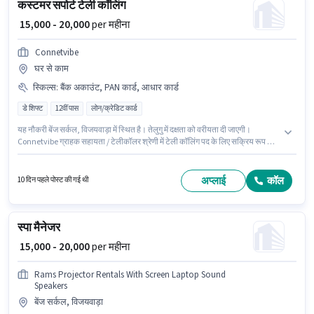
कस्टमर सपोर्ट टेली कॉलिंग
₹ 15,000 - 20,000
per महीना
Connetvibe
घर से काम
स्किल्स
:
बैंक अकाउंट, PAN कार्ड, आधार कार्ड
डे शिफ्ट
12वीं पास
लोन/क्रेडिट कार्ड
यह नौकरी बेंज सर्कल, विजयवाड़ा में स्थित है। तेलुगु में दक्षता को वरीयता दी जाएगी।
Connetvibe ग्राहक सहायता / टेलीकॉलर श्रेणी में टेली कॉलिंग पद के लिए सक्रिय रूप से
हायर कर रहा है। इस पद के लिए आवश्यक दस्तावेज़ जैसे PAN कार्ड, आधार कार्ड, बैंक
अकाउंट का होना अनिवार्य है। यह भूमिका फुल टाइम की है, डे शिफ्ट के साथ और 6 days
working प्रति सप्ताह है। इस पद के लिए Fixed सैलरी उपलब्ध है।
अप्लाई
कॉल
10 दिन पहले पोस्ट की गई थी
स्पा मैनेजर
₹ 15,000 - 20,000
per महीना
Rams Projector Rentals With Screen Laptop Sound
Speakers
बेंज सर्कल, विजयवाड़ा