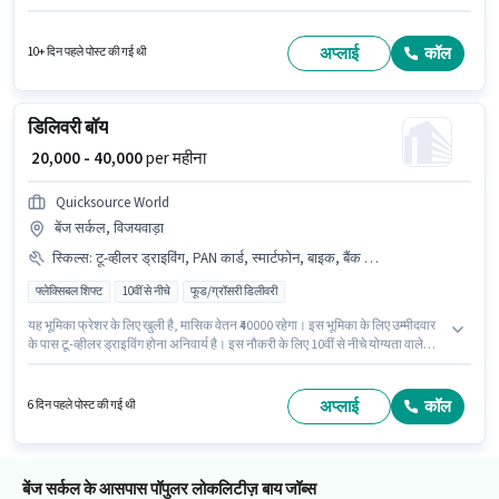
श्रेणी में पिकर / पैकर के रूप में जुड़ें। PF पद और कंपनी की नीतियों के अनुसार दिए जा सकते
हैं। यह भूमिका 0 - 1 वर्षो वर्ष के अनुभव वाले के लिए खुली है, मासिक वेतन ₹18000 रहेगा। इस
भूमिका में Fixed वेतन संरचना मिलती है।
अप्लाई
कॉल
10+ दिन पहले पोस्ट की गई थी
डिलिवरी बॉय
₹ 20,000 - 40,000
per महीना
Quicksource World
बेंज सर्कल, विजयवाड़ा
स्किल्स
:
टू-व्हीलर ड्राइविंग, PAN कार्ड, स्मार्टफोन, बाइक, बैंक अकाउंट, आधार कार्ड, 2-व्हीलर ड्राइविंग लाइसेंस
फ्लेक्सिबल शिफ्ट
10वीं से नीचे
फूड/ग्रॉसरी डिलीवरी
यह भूमिका फ्रेशर के लिए खुली है, मासिक वेतन ₹40000 रहेगा। इस भूमिका के लिए उम्मीदवार
के पास टू-व्हीलर ड्राइविंग होना अनिवार्य है। इस नौकरी के लिए 10वीं से नीचे योग्यता वाले
उम्मीदवार आवेदन कर सकते हैं। इस भूमिका में Fixed वेतन संरचना मिलती है।
Quicksource World डिलिवरी श्रेणी में डिलिवरी बॉय पद के लिए सक्रिय रूप से हायर कर
रहा है। इस भूमिका के लिए आवेदन करने हेतु उम्मीदवार के पास बाइक, स्मार्टफोन होना चाहिए।
अप्लाई
कॉल
6 दिन पहले पोस्ट की गई थी
बेंज सर्कल के आसपास पॉपुलर लोकलिटीज़ बाय जॉब्स