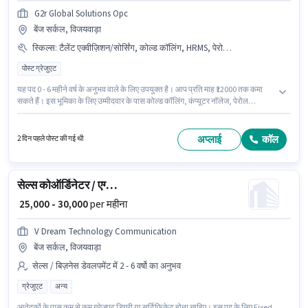
G2r Global Solutions Opc
बेंज सर्कल, विजयवाड़ा
स्किल्स
:
टैलेंट एक्वीज़िशन/सोर्सिंग, कोल्ड कॉलिंग, HRMS, पेरोल मैनेजमेंट, कंप्यूटर नॉलेज
पोस्ट ग्रेजुएट
यह पद 0 - 6 महीने वर्ष के अनुभव वाले के लिए उपयुक्त है। आप प्रति माह ₹12000 तक कमा
सकते हैं। इस भूमिका के लिए उम्मीदवार के पास कोल्ड कॉलिंग, कंप्यूटर नॉलेज, पेरोल
मैनेजमेंट, टैलेंट एक्वीज़िशन/सोर्सिंग, HRMS होना अनिवार्य है। यह नौकरी बेंज सर्कल,
विजयवाड़ा में स्थित है। इस पद के लिए Fixed सैलरी उपलब्ध है। G2r Global Solutions
Opc में रिक्रूटर / एचआर / एडमिन श्रेणी में HR रिकरूटर के रूप में जुड़ें। इस पद के लिए
अप्लाई
कॉल
2 दिन पहले पोस्ट की गई थी
उम्मीदवार के पास पोस्ट ग्रेजुएट डिग्री/सर्टिफिकेट होना अनिवार्य है।
सेल्स कोऑर्डिनेटर / एग्जीक्यूटिव
₹ 25,000 - 30,000
per महीना
V Dream Technology Communication
बेंज सर्कल, विजयवाड़ा
सेल्स / बिज़नेस डेवलपमेंट में 2 - 6 वर्षो का अनुभव
ग्रेजुएट
अन्य
आवेदकों के पास कम से कम ग्रेजुएट डिग्री या सर्टिफिकेट होना चाहिए। इस पद के लिए Fixed