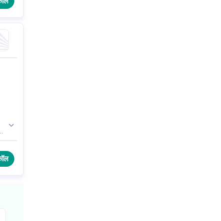
कॉल
ा
कॉल