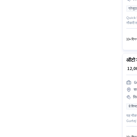
ग्रेजुए
Quick Se
नौकरी सक
कम ग्रे
मार्केटिं
10+ दिन प
ऑटो ड
₹ 12,
G
सक
स्
डे शिफ्
यह नौकरी
Gurtej मे
के अनुभ
या सर्ट