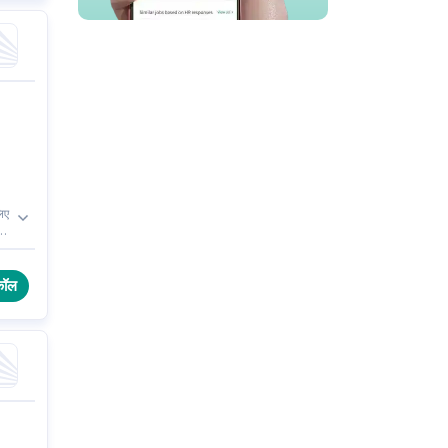
लिए
ं
कॉल