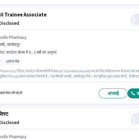
il Trainee Associate
 Disclosed
pollo Pharmacy
्ची, जमशेदपुर
ेल/ काउंटर सेल्स में 0 - 1 वर्षो का अनुभव
ट
10वीं से नीचे
Pharmacy रिटेल/ काउंटर सेल्स श्रेणी में Retail Trainee Associate पद के लिए सक्रिय रूप से हायर कर रह
ूमिका में Fixed वेतन संरचना मिलती है। यह वैकेंसी सक्ची, जमशेदपुर में है। यह भूमिका फुल टाइम की है, डे शिफ्ट
 days working प्रति सप्ताह है। 10वीं से नीचे योग्यता वाले उम्मीदवार इस भूमिका के लिए उपयुक्त हैं। यह पद
ो वर्ष के अनुभव वाले के लिए उपयुक्त है। आप प्रति माह ₹1 तक कमा सकते हैं।
अप्लाई
हले पोस्ट की गई थी
सिस्ट
 Disclosed
pollo Pharmacy