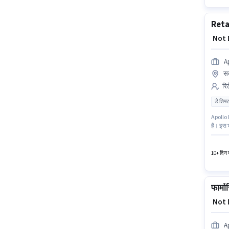
Reta
₹ Not
A
सक
रिट
डे शिफ्
Apollo 
है। इस भ
साथ और 5
- 1 वर्ष
10+ दिन प
फार्मा
₹ Not
A