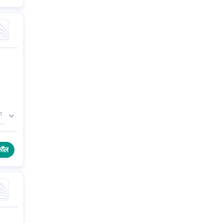
ा
 के
 0
कॉल