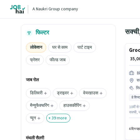
A Naukri Group company
सक्ची,
फिल्टर
लोकेशन
घर से काम
पार्ट टाइम
Groc
₹ 35,
फ्रेशर
फील्ड जाब
Bl
जाब रोल
सक
स्
डिलिवरी
ड्राइवर
वेयरहाउस
डे शिफ्
मैन्युफैक्चरिंग
हाउसकीपिंग
10वीं से
सक्ची, ज
प्यून
Delivery
+
39
more
4 दिन पहल
मंथली सैलरी