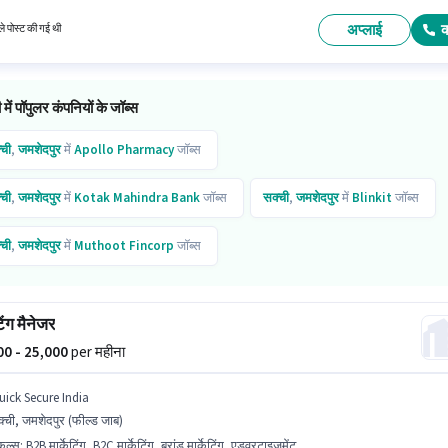
 सकते हैं। यह भूमिका 0 - 5 वर्षो वर्ष के अनुभव वाले के लिए खुली है, मासिक वेतन ₹30000 रहेगा।
अप्लाई
े पोस्ट की गई थी
 में पॉपुलर कंपनियों के जॉब्स
्ची
,
जमशेदपुर
में
Apollo Pharmacy
जॉब्स
्ची
,
जमशेदपुर
में
Kotak Mahindra Bank
जॉब्स
सक्ची
,
जमशेदपुर
में
Blinkit
जॉब्स
्ची
,
जमशेदपुर
में
Muthoot Fincorp
जॉब्स
टिंग मैनेजर
000 - 25,000
per महीना
uick Secure India
्ची, जमशेदपुर (फील्ड जाब)
किल्स
:
B2B मार्केटिंग, B2C मार्केटिंग, ब्रांड मार्केटिंग, एडवरटाइजमेंट