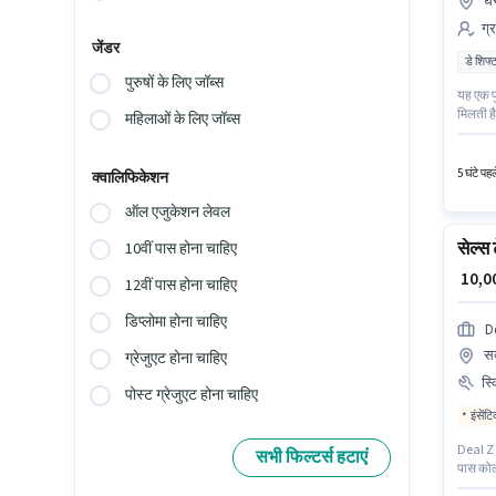
घर
ग्
जेंडर
डे शिफ्
पुरुषों के लिए जॉब्स
यह एक फु
मिलती ह
महिलाओं के लिए जॉब्स
Workforc
नौकरी के
5 घंटे पह
क्वालिफिकेशन
ऑल एजुकेशन लेवल
सेल्स
10वीं पास होना चाहिए
₹ 10,
12वीं पास होना चाहिए
डिप्लोमा होना चाहिए
D
सक
ग्रेजुएट होना चाहिए
स्
पोस्ट ग्रेजुएट होना चाहिए
इंसेंट
Deal Z K
सभी फिल्टर्स हटाएं
पास कोल्
स्थित है