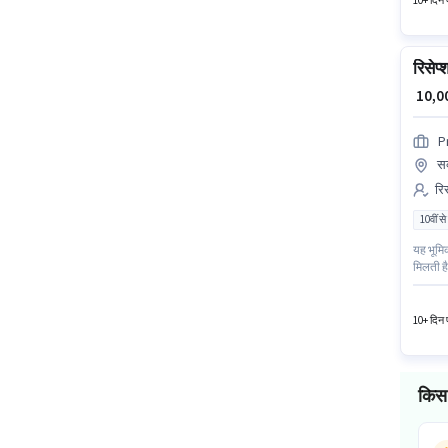
10+ दिन प
रिसेप्
₹ 10,
P
सक
रिस
10वीं से
यह भूमिक
मिलती है
है। यह व
10+ दिन प
किस 