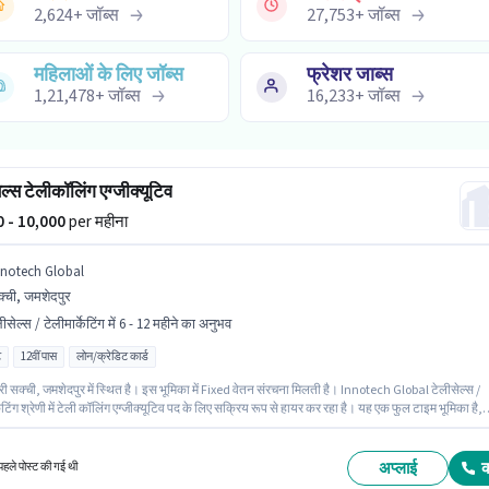
2,624
+
जॉब्स
27,753
+
जॉब्स
महिलाओं के लिए जॉब्स
फ्रेशर जाब्स
1,21,478
+
जॉब्स
16,233
+
जॉब्स
ल्स टेलीकॉलिंग एग्जीक्यूटिव
00 - 10,000
per महीना
nnotech Global
्ची, जमशेदपुर
ीसेल्स / टेलीमार्केटिंग में 6 - 12 महीने का अनुभव
ट
12वीं पास
लोन/क्रेडिट कार्ड
 सक्ची, जमशेदपुर में स्थित है। इस भूमिका में Fixed वेतन संरचना मिलती है। Innotech Global टेलीसेल्स /
केटिंग श्रेणी में टेली कॉलिंग एग्जीक्यूटिव पद के लिए सक्रिय रूप से हायर कर रहा है। यह एक फुल टाइम भूमिका है,
े शिफ्ट और 6 days working प्रति सप्ताह है। यह भूमिका 6 - 12 महीने वर्ष के अनुभव वाले के लिए खुली है, मास
000 रहेगा। इस पद के लिए उम्मीदवार के पास 12वीं पास डिग्री/सर्टिफिकेट होना अनिवार्य है।
अप्लाई
हले पोस्ट की गई थी