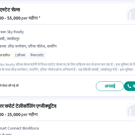
एस्टेट सेल्स
000 - 55,000
per महीना *
reen Sky Realty
्ची, जमशेदपुर
किल्स
:
लीड जनरेशन, एरिया नॉलेज, वायरिंग
िव्स शामिल
12वीं पास
रियल एस्टेट
y Realty फ़ील्ड सेल्स श्रेणी में रियल एस्टेट सेल्स पद के लिए सक्रिय रूप से हायर कर रहा है। इस भूमिका के 
र के पास लीड जनरेशन, वायरिंग, एरिया नॉलेज होना अनिवार्य है। यह वैकेंसी सक्ची, जमशेदपुर में है। इस भूमिका मे
 Incentives वेतन संरचना मिलती है। इस पद के लिए उम्मीदवार के पास 12वीं पास डिग्री/सर्टिफिकेट होना
 है। यह पद 2 - 3 वर्षो वर्ष के अनुभव वाले के लिए उपयुक्त है। आप प्रति माह ₹55000 तक कमा सकते हैं।
अप्लाई
े पोस्ट की गई थी
र सपोर्ट टेलीकॉलिंग एग्जीक्यूटिव
000 - 25,000
per महीना
mart Connect Workforce