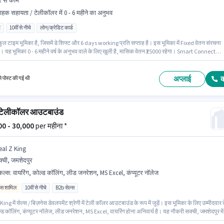
 से काम
राहक सहायता / टेलीकॉलर में 0 - 6 महीने का अनुभव
ट
10वीं से नीचे
लोन/क्रेडिट कार्ड
ल टाइम भूमिका है, जिसमें डे शिफ्ट और 6 days working प्रति सप्ताह है। इस भूमिका में Fixed वेतन संरचना
ै। यह भूमिका 0 - 6 महीने वर्ष के अनुभव वाले के लिए खुली है, मासिक वेतन ₹25000 रहेगा। Smart Connect
e ग्राहक सहायता / टेलीकॉलर श्रेणी में टेली कॉलिंग एग्जीक्यूटिव पद के लिए सक्रिय रूप से हायर कर रहा है।
 लिए 10वीं से नीचे योग्यता वाले उम्मीदवार आवेदन कर सकते हैं। यह नौकरी सक्ची, जमशेदपुर में स्थित है।
अप्लाई
ले पोस्ट की गई थी
 टेलीकॉलर आउटबाउंड
000 - 30,000
per महीना *
eal Z King
्ची, जमशेदपुर
किल्स
:
वायरिंग, कोल्ड कॉलिंग, लीड जनरेशन, MS Excel, कंप्यूटर नॉलेज
िव्स शामिल
10वीं से नीचे
B2b सेल्स
ing में सेल्स / बिज़नेस डेवलपमेंट श्रेणी में टेली कॉलर आउटबाउंड के रूप में जुड़ें। इस भूमिका के लिए उम्मीदवार 
ड कॉलिंग, कंप्यूटर नॉलेज, लीड जनरेशन, MS Excel, वायरिंग होना अनिवार्य है। यह नौकरी सक्ची, जमशेदपुर में
। इस पद के लिए Fixed + Incentives सैलरी उपलब्ध है। इस नौकरी के लिए 10वीं से नीचे योग्यता वाले उम्मीदवा