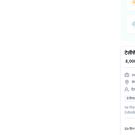
टेलीसे
₹ 8,0
I
सक
टेल
डे शिफ्
यह नौकरी
टेलीमार्
जिसमें ड
वेतन ₹10
10+ दिन प