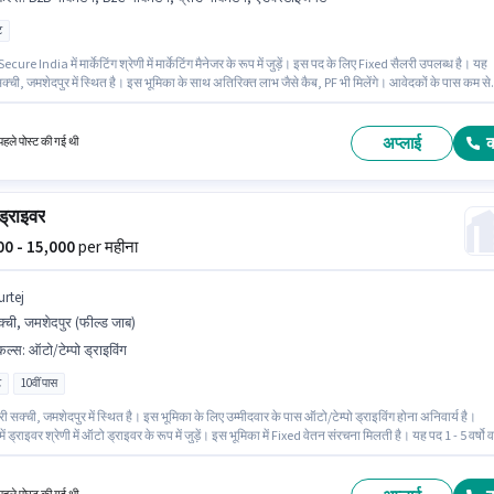
ट
cure India में मार्केटिंग श्रेणी में मार्केटिंग मैनेजर के रूप में जुड़ें। इस पद के लिए Fixed सैलरी उपलब्ध है। यह
्ची, जमशेदपुर में स्थित है। इस भूमिका के साथ अतिरिक्त लाभ जैसे कैब, PF भी मिलेंगे। आवेदकों के पास कम से
जुएट डिग्री या सर्टिफिकेट होना चाहिए। इस भूमिका के लिए आवेदक के पास एडवरटाइजमेंट, B2B मार्केटिंग, B2C
ग, ब्रांड मार्केटिंग जैसी स्किल्स होनी चाहिए।
अप्लाई
हले पोस्ट की गई थी
्राइवर
000 - 15,000
per महीना
urtej
्ची, जमशेदपुर (फील्ड जाब)
किल्स
:
ऑटो/टेम्पो ड्राइविंग
ट
10वीं पास
 सक्ची, जमशेदपुर में स्थित है। इस भूमिका के लिए उम्मीदवार के पास ऑटो/टेम्पो ड्राइविंग होना अनिवार्य है।
ं ड्राइवर श्रेणी में ऑटो ड्राइवर के रूप में जुड़ें। इस भूमिका में Fixed वेतन संरचना मिलती है। यह पद 1 - 5 वर्षो वर
व वाले के लिए उपयुक्त है। आप प्रति माह ₹15000 तक कमा सकते हैं। आवेदकों के पास कम से कम 10वीं पास डिग्
िफिकेट होना चाहिए।