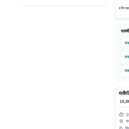
आवेदन कर
4 दिन पहल
सक्ची
सक
सक
सक
मार्के
₹ 15,
Q
सक
स्