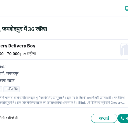
 जमशेदपुर में 36 जॉब्स
ery Delivery Boy
000 - 70,000
per महीना
inkit
्ची, जमशेदपुर
किल्स
:
बाइक
ट
10वीं से नीचे
 नीचे योग्यता वाले उम्मीदवार इस भूमिका के लिए उपयुक्त हैं। इस पद के लिए Fixed सैलरी उपलब्ध है। यह वैकेंसी
मशेदपुर में है। इस जॉब के लिए बाइक का उपलब्ध होना आवश्यक है। Blinkit में डिलिवरी श्रेणी में Grocery
 Boy के रूप में जुड़ें। आवेदक को अंग्रेजी में धाराप्रवाह होना चाहिए।
अप्लाई
े पोस्ट की गई थी