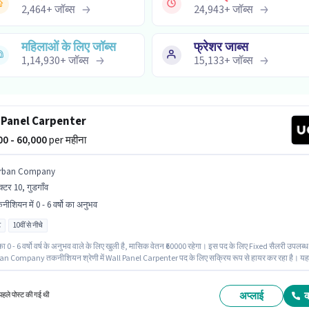
2,464
+
जॉब्स
24,943
+
जॉब्स
महिलाओं के लिए जॉब्स
फ्रेशर जाब्स
1,14,930
+
जॉब्स
15,133
+
जॉब्स
 Panel Carpenter
000 - 60,000
per महीना
rban Company
क्टर 10, गुडगाँव
नीशियन में 0 - 6 वर्षो का अनुभव
ट
10वीं से नीचे
ा 0 - 6 वर्षो वर्ष के अनुभव वाले के लिए खुली है, मासिक वेतन ₹60000 रहेगा। इस पद के लिए Fixed सैलरी उपलब्ध
an Company तकनीशियन श्रेणी में Wall Panel Carpenter पद के लिए सक्रिय रूप से हायर कर रहा है। यह
सेक्टर 10, गुडगाँव में है। इस नौकरी के लिए 10वीं से नीचे योग्यता वाले उम्मीदवार आवेदन कर सकते हैं। यह एक फु
िका है, जिसमें डे शिफ्ट और 6 days working प्रति सप्ताह है।
अप्लाई
हले पोस्ट की गई थी