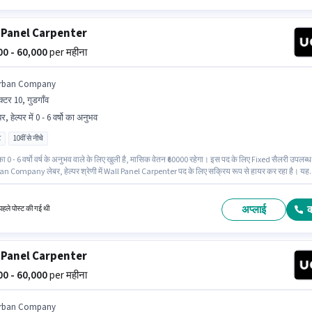
 Panel Carpenter
000 - 60,000
per महीना
rban Company
क्टर 10, गुडगाँव
र, हेल्पर में 0 - 6 वर्षो का अनुभव
ट
10वीं से नीचे
ा 0 - 6 वर्षो वर्ष के अनुभव वाले के लिए खुली है, मासिक वेतन ₹60000 रहेगा। इस पद के लिए Fixed सैलरी उपलब्ध
an Company लेबर, हेल्पर श्रेणी में Wall Panel Carpenter पद के लिए सक्रिय रूप से हायर कर रहा है। यह
ुल टाइम की है, डे शिफ्ट के साथ और 6 days working प्रति सप्ताह है। यह नौकरी सेक्टर 10, गुडगाँव में स्थित
ौकरी के लिए 10वीं से नीचे योग्यता वाले उम्मीदवार आवेदन कर सकते हैं।
अप्लाई
हले पोस्ट की गई थी
 Panel Carpenter
000 - 60,000
per महीना
rban Company