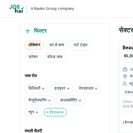
A Naukri Group company
सेक्टर
फिल्टर
लोकेशन
घर से काम
पार्ट टाइम
Beau
₹ 45,
फ्रेशर
फील्ड जाब
U
जाब रोल
से
ब्य
डिलिवरी
ड्राइवर
वेयरहाउस
डे शिफ्
मैन्युफैक्चरिंग
हाउसकीपिंग
Urban C
पद के लि
प्यून
उम्मीदव
+
39
more
पद 1 - 6
1 दिन पहल
मंथली सैलरी