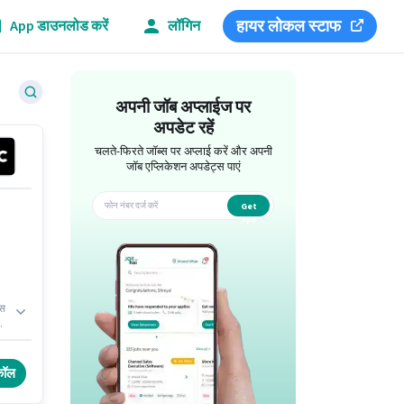
हायर लोकल स्टाफ
App डाउनलोड करें
लॉगिन
अपनी जॉब अप्लाईज पर
अपडेट रहें
चलते-फिरते जॉब्स पर अप्लाई करें और अपनी
जॉब एप्लिकेशन अपडेट्स पाएं
Get
app
इस
ाले
ह
कॉल