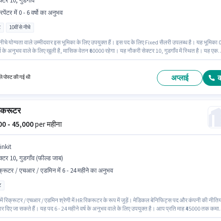
क्टर 10, गुडगाँव
पेंटर में 0 - 6 वर्षो का अनुभव
ट
10वीं से नीचे
 नीचे योग्यता वाले उम्मीदवार इस भूमिका के लिए उपयुक्त हैं। इस पद के लिए Fixed सैलरी उपलब्ध है। यह भूमिका 0
वर्ष के अनुभव वाले के लिए खुली है, मासिक वेतन ₹60000 रहेगा। यह नौकरी सेक्टर 10, गुडगाँव में स्थित है। यह एक
म भूमिका है, जिसमें डे शिफ्ट और 6 days working प्रति सप्ताह है। Urban Company कारपेंटर श्रेणी में Wa
arpenter पद के लिए सक्रिय रूप से हायर कर रहा है।
अप्लाई
े पोस्ट की गई थी
िकरूटर
000 - 45,000
per महीना
inkit
क्टर 10, गुडगाँव (फील्ड जाब)
क्रूटर / एचआर / एडमिन में 6 - 24 महीने का अनुभव
ट
में रिक्रूटर / एचआर / एडमिन श्रेणी में HR रिकरूटर के रूप में जुड़ें। मेडिकल बेनिफिट्स पद और कंपनी की नीतिय
र दिए जा सकते हैं। यह पद 6 - 24 महीने वर्ष के अनुभव वाले के लिए उपयुक्त है। आप प्रति माह ₹45000 तक कमा
। इस पद के लिए Fixed सैलरी उपलब्ध है। आवेदकों के पास कम से कम ग्रेजुएट डिग्री या सर्टिफिकेट होना चाहि