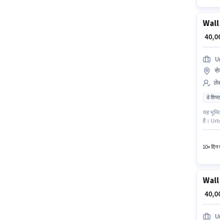
Wall
₹ 40,
U
से
लेब
डे शिफ्
यह भूमिक
है। Urb
भूमिका फ
है। इस न
10+ दिन प
Wall
₹ 40,
U