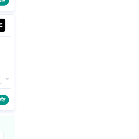
कॉल
े
-
का
कॉल