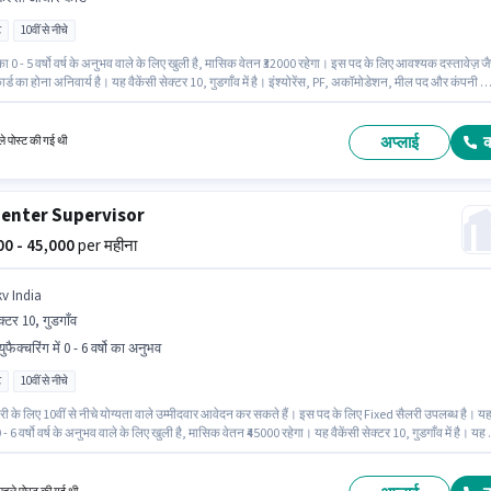
ट
10वीं से नीचे
ा 0 - 5 वर्षो वर्ष के अनुभव वाले के लिए खुली है, मासिक वेतन ₹32000 रहेगा। इस पद के लिए आवश्यक दस्तावेज़ जै
्ड का होना अनिवार्य है। यह वैकेंसी सेक्टर 10, गुडगाँव में है। इंश्योरेंस, PF, अकॉमोडेशन, मील पद और कंपनी क
के अनुसार दिए जा सकते हैं। यह एक फुल टाइम भूमिका है, जिसमें डे शिफ्ट और 6 days working प्रति सप्ताह ह
ा में Fixed वेतन संरचना मिलती है।
अप्लाई
े पोस्ट की गई थी
enter Supervisor
000 - 45,000
per महीना
kv India
क्टर 10, गुडगाँव
्युफैक्चरिंग में 0 - 6 वर्षो का अनुभव
ट
10वीं से नीचे
 के लिए 10वीं से नीचे योग्यता वाले उम्मीदवार आवेदन कर सकते हैं। इस पद के लिए Fixed सैलरी उपलब्ध है। य
 - 6 वर्षो वर्ष के अनुभव वाले के लिए खुली है, मासिक वेतन ₹45000 रहेगा। यह वैकेंसी सेक्टर 10, गुडगाँव में है। यह
 भूमिका है, जिसमें डे शिफ्ट और 6 days working प्रति सप्ताह है। Skv India मैन्युफैक्चरिंग श्रेणी में
er Supervisor पद के लिए सक्रिय रूप से हायर कर रहा है।