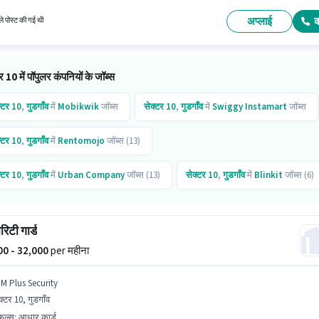
 सेक्टर 10, गुडगाँव में स्थित है।
अप्लाई
े पोस्ट की गई थी
र 10 में पॉपुलर कंपनियों के जॉब्स
्टर 10
,
गुडगाँव
में
Mobikwik
जॉब्स
सेक्टर 10
,
गुडगाँव
में
Swiggy Instamart
जॉब्स
्टर 10
,
गुडगाँव
में
Rentomojo
जॉब्स (13)
्टर 10
,
गुडगाँव
में
Urban Company
जॉब्स (13)
सेक्टर 10
,
गुडगाँव
में
Blinkit
जॉब्स (6)
्टर 10
,
गुडगाँव
में
Chefkart
जॉब्स
सेक्टर 10
,
गुडगाँव
में
Everest Fleet
जॉब्स
रिटी गार्ड
000 - 32,000
per महीना
 M Plus Security
क्टर 10, गुडगाँव
किल्स
:
आधार कार्ड