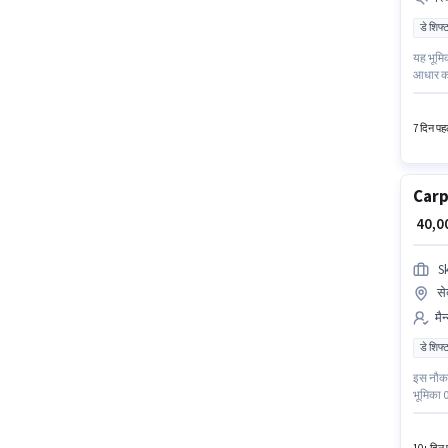
डे शिफ्
यह भूमिक
आधार कार
नीतियों 
इस भूमिक
7 दिन पहल
Carp
₹ 40,
S
से
मैन
डे शिफ्
इस नौकरी
भूमिका 0
फुल टाइम
Carpent