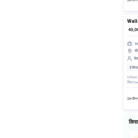
10+ दिन प
Wall
₹ 40,
U
से
वेय
डे शिफ्
Urban C
लिए Fixe
6 वर्षो 
फुल टाइ
10+ दिन प
किस 