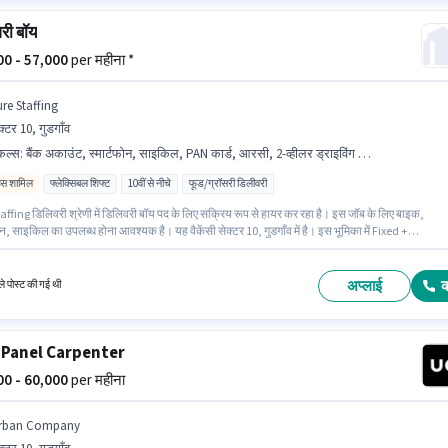
री बॉय
000 - 57,000
per महीना *
ure Staffing
क्टर 10, गुडगाँव
किल्स
:
बैंक अकाउंट, स्मार्टफोन, साइकिल, PAN कार्ड, आरसी, 2-व्हीलर ड्राइविंग लाइसेंस, बाइक, आधार कार्ड, टू-व्हीलर ड्राइविंग
िव्स शामिल
फ्लेक्सिबल शिफ्ट
10वीं से नीचे
फूड/ग्रॉसरी डिलीवरी
ffing डिलिवरी श्रेणी में डिलिवरी बॉय पद के लिए सक्रिय रूप से हायर कर रहा है। इस जॉब के लिए बाइक,
ोन, साइकिल का उपलब्ध होना आवश्यक है। यह वैकेंसी सेक्टर 10, गुडगाँव में है। इस भूमिका में Fixed +
es वेतन संरचना मिलती है। 10वीं से नीचे योग्यता वाले उम्मीदवार इस भूमिका के लिए उपयुक्त हैं। इस पद के लिए
स्तावेज़ जैसे PAN कार्ड, आरसी, आधार कार्ड, 2-व्हीलर ड्राइविंग लाइसेंस, बैंक अकाउंट का होना अनिवार्य है।
अप्लाई
े पोस्ट की गई थी
 Panel Carpenter
000 - 60,000
per महीना
rban Company