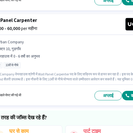
अप्लाई
हले पोस्ट की गई थी
 Panel Carpenter
000 - 60,000
per महीना
rban Company
क्टर 10, गुडगाँव
रहाउस में 0 - 6 वर्षो का अनुभव
ट
10वीं से नीचे
ompany वेयरहाउस श्रेणी में Wall Panel Carpenter पद के लिए सक्रिय रूप से हायर कर रहा है। इस पद क
d सैलरी उपलब्ध है। इस नौकरी के लिए 10वीं से नीचे योग्यता वाले उम्मीदवार आवेदन कर सकते हैं। यह भूमिका 0 
वर्ष के अनुभव वाले के लिए खुली है, मासिक वेतन ₹60000 रहेगा। यह नौकरी सेक्टर 10, गुडगाँव में स्थित है। यह भूमि
म की है, डे शिफ्ट के साथ और 6 days working प्रति सप्ताह है।
अप्लाई
हले पोस्ट की गई थी
तरह की जॉब्स देख रहे हैं?
घर से काम
पार्ट टाइम