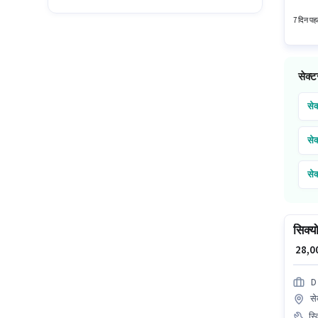
यह नौकरी
7 दिन पहल
सेक्ट
सेक
सेक
सेक
सेक
सिक्यो
₹ 28,
D
से
स्