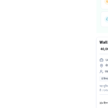
Wall
₹ 40,
U
से
तक
डे शिफ्
यह भूमिक
है। Urb
वैकेंसी 
टाइम भूम
10+ दिन प