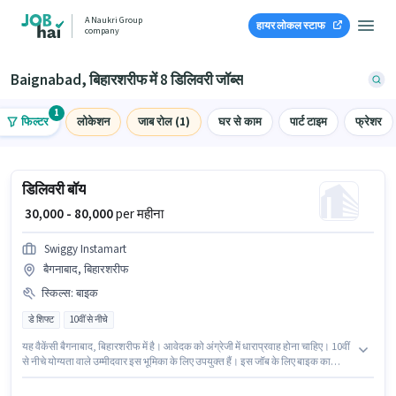
A Naukri Group
हायर लोकल स्टाफ
company
Baignabad, बिहारशरीफ में 8 डिलिवरी जॉब्स
1
फिल्टर
लोकेशन
जाब रोल (1)
घर से काम
पार्ट टाइम
फ्रेशर
डिलिवरी बॉय
₹ 30,000 - 80,000
per महीना
Swiggy Instamart
बैगनाबाद, बिहारशरीफ
स्किल्स
:
बाइक
डे शिफ्ट
10वीं से नीचे
यह वैकेंसी बैगनाबाद, बिहारशरीफ में है। आवेदक को अंग्रेजी में धाराप्रवाह होना चाहिए। 10वीं
से नीचे योग्यता वाले उम्मीदवार इस भूमिका के लिए उपयुक्त हैं। इस जॉब के लिए बाइक का
उपलब्ध होना आवश्यक है। यह पद 0 - 6 वर्षो वर्ष के अनुभव वाले के लिए उपयुक्त है। आप प्रति
माह ₹80000 तक कमा सकते हैं। इस भूमिका में Fixed वेतन संरचना मिलती है।