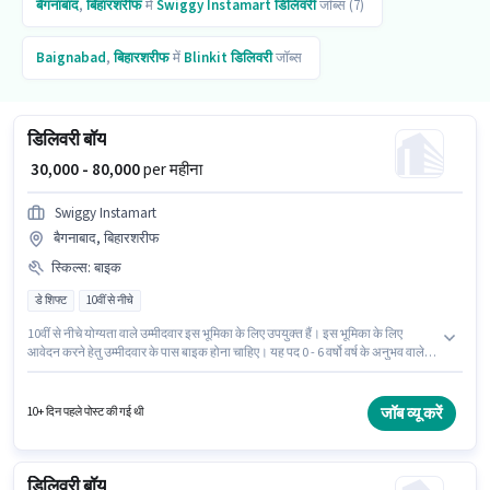
बैगनाबाद
,
बिहारशरीफ
में
Swiggy Instamart
डिलिवरी
जॉब्स (7)
Baignabad
,
बिहारशरीफ
में
Blinkit
डिलिवरी
जॉब्स
डिलिवरी बॉय
₹ 30,000 - 80,000
per महीना
Swiggy Instamart
बैगनाबाद, बिहारशरीफ
स्किल्स
:
बाइक
डे शिफ्ट
10वीं से नीचे
10वीं से नीचे योग्यता वाले उम्मीदवार इस भूमिका के लिए उपयुक्त हैं। इस भूमिका के लिए
आवेदन करने हेतु उम्मीदवार के पास बाइक होना चाहिए। यह पद 0 - 6 वर्षो वर्ष के अनुभव वाले के
लिए उपयुक्त है। आप प्रति माह ₹80000 तक कमा सकते हैं। इस भूमिका में Fixed वेतन
संरचना मिलती है। यह भूमिका फुल टाइम / पार्ट टाइम की है, डे शिफ्ट के साथ और 6 days
working प्रति सप्ताह है। आवेदक को अंग्रेजी में धाराप्रवाह होना चाहिए।
जॉब व्यू करें
10+ दिन पहले पोस्ट की गई थी
डिलिवरी बॉय