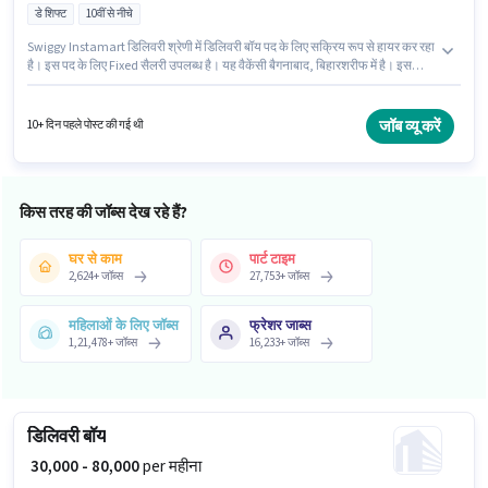
डे शिफ्ट
10वीं से नीचे
Swiggy Instamart डिलिवरी श्रेणी में डिलिवरी बॉय पद के लिए सक्रिय रूप से हायर कर रहा
है। इस पद के लिए Fixed सैलरी उपलब्ध है। यह वैकेंसी बैगनाबाद, बिहारशरीफ में है। इस
भूमिका के लिए आवेदन करने हेतु उम्मीदवार के पास बाइक होना चाहिए। यह पद 0 - 6 वर्षो वर्ष के
अनुभव वाले के लिए उपयुक्त है। आप प्रति माह ₹80000 तक कमा सकते हैं। आवेदक को
अंग्रेजी में धाराप्रवाह होना चाहिए।
जॉब व्यू करें
10+ दिन पहले पोस्ट की गई थी
किस तरह की जॉब्स देख रहे हैं?
घर से काम
पार्ट टाइम
2,624
+
जॉब्स
27,753
+
जॉब्स
महिलाओं के लिए जॉब्स
फ्रेशर जाब्स
1,21,478
+
जॉब्स
16,233
+
जॉब्स
डिलिवरी बॉय
₹ 30,000 - 80,000
per महीना