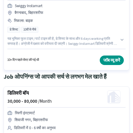
Swiggy Instamart
बैगनाबाद, बिहारशरीफ
स्किल्स
:
बाइक
डे शिफ्ट
10वीं से नीचे
यह भूमिका फुल टाइम / पार्ट टाइम की है, डे शिफ्ट के साथ और 6 days working प्रति
सप्ताह है। अंग्रेजी में दक्षता को वरीयता दी जाएगी। Swiggy Instamart डिलिवरी श्रेणी में
डिलिवरी बॉय पद के लिए सक्रिय रूप से हायर कर रहा है। इस भूमिका के लिए आवेदन करने हेतु
उम्मीदवार के पास बाइक होना चाहिए। यह भूमिका 0 - 6 वर्षो वर्ष के अनुभव वाले के लिए खुली है,
मासिक वेतन ₹80000 रहेगा। इस पद के लिए Fixed सैलरी उपलब्ध है।
जॉब व्यू करें
10+ दिन पहले पोस्ट की गई थी
Job ओपनिंग्स जो आपकी सर्च से लगभग मेल खाते हैं
डिलिवरी बॉय
30,000 -
80,000
/Month
स्विगी इंस्टामार्ट
शिवाजी नगर, बिहारशरीफ
डिलिवरी में 0 - 6 वर्षो का अनुभव