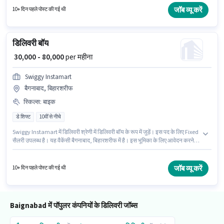
जॉब व्यू करें
10+ दिन पहले पोस्ट की गई थी
डिलिवरी बॉय
₹ 30,000 - 80,000
per महीना
Swiggy Instamart
बैगनाबाद, बिहारशरीफ
स्किल्स
:
बाइक
डे शिफ्ट
10वीं से नीचे
Swiggy Instamart में डिलिवरी श्रेणी में डिलिवरी बॉय के रूप में जुड़ें। इस पद के लिए Fixed
सैलरी उपलब्ध है। यह वैकेंसी बैगनाबाद, बिहारशरीफ में है। इस भूमिका के लिए आवेदन करने
हेतु उम्मीदवार के पास बाइक होना चाहिए। यह पद 0 - 6 वर्षो वर्ष के अनुभव वाले के लिए उपयुक्त
है। आप प्रति माह ₹80000 तक कमा सकते हैं। आवेदक को अंग्रेजी में धाराप्रवाह होना
चाहिए।
जॉब व्यू करें
10+ दिन पहले पोस्ट की गई थी
Baignabad में पॉपुलर कंपनियों के डिलिवरी जॉब्स