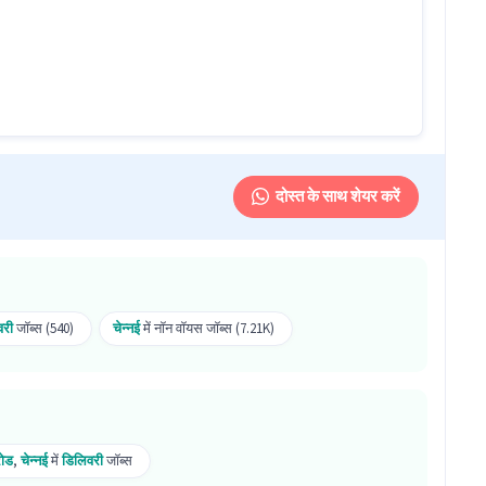
ennai स्थित ऑफिस में जाकर काम करना होगा।
्ध हैं।
दोस्त के साथ शेयर करें
 दोनों उम्मीदवारों के लिए है।
ीलर ड्राइविंग जैसी skills से जुड़ा होगा। यह role डिलिवरी से
वरी
जॉब्स (540)
चेन्नई
में नॉन वॉयस जॉब्स (7.21K)
hennai में स्थित है।
त है?
रोड
,
चेन्नई
में
डिलिवरी
जॉब्स