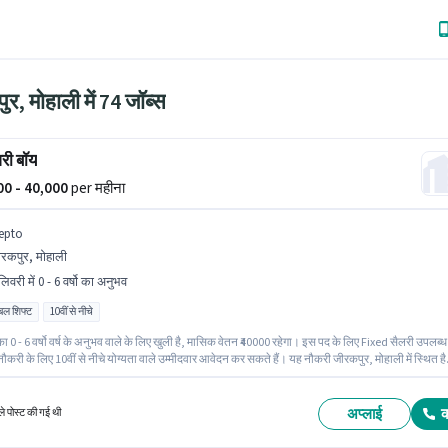
र, मोहाली में 74 जॉब्स
री बॉय
000 - 40,000
per महीना
epto
रकपुर, मोहाली
िवरी में 0 - 6 वर्षो का अनुभव
िबल शिफ्ट
10वीं से नीचे
ा 0 - 6 वर्षो वर्ष के अनुभव वाले के लिए खुली है, मासिक वेतन ₹40000 रहेगा। इस पद के लिए Fixed सैलरी उपलब्ध
ौकरी के लिए 10वीं से नीचे योग्यता वाले उम्मीदवार आवेदन कर सकते हैं। यह नौकरी जीरकपुर, मोहाली में स्थित ह
ं डिलिवरी श्रेणी में डिलिवरी बॉय के रूप में जुड़ें। यह एक फुल टाइम भूमिका है, जिसमें फ्लेक्सिबल शिफ्ट और 6 d
 प्रति सप्ताह है।
अप्लाई
े पोस्ट की गई थी