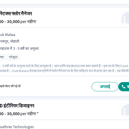
्टिक्स फ्लोर मैनेजर
000 - 30,000
per महीना
lub Malwa
रकपुर, मोहाली
रहाउस में 3 - 5 वर्षो का अनुभव
िफ्ट
ग्रेजुएट
- 5 वर्षो वर्ष के अनुभव वाले के लिए उपयुक्त है। आप प्रति माह ₹30000 तक कमा सकते हैं। इस पद के लिए Fixed
लब्ध है। Club Malwa वेयरहाउस श्रेणी में फ्लोर मैनेजर पद के लिए सक्रिय रूप से हायर कर रहा है। यह वैकेंसी
, मोहाली में है। यह एक फुल टाइम भूमिका है, जिसमें नाइट शिफ्ट और 5 days working प्रति सप्ताह है। आवेदक
म से कम ग्रेजुएट डिग्री या सर्टिफिकेट होना चाहिए।
अप्लाई
हले पोस्ट की गई थी
 इंटीरियर डिजाइनर
000 - 30,000
per महीना *
raathree Technologies