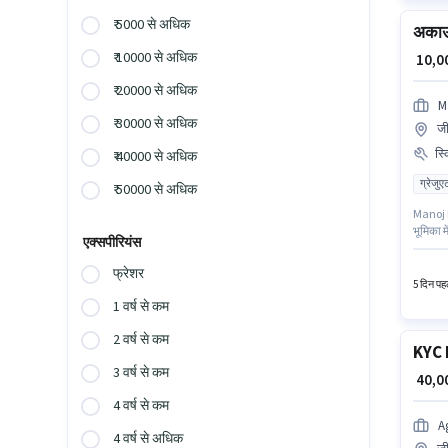
₹ 5000 से अधिक
अकाउं
₹ 10000 से अधिक
₹ 10,
₹ 20000 से अधिक
M
₹ 30000 से अधिक
जी
स्
₹ 40000 से अधिक
ग्रेजुए
₹ 50000 से अधिक
Manoj R
भूमिका म
एक्सपीरियंस
शीट, बु
उम्मीदवा
फ्रेशर
मासिक व
5 दिन पहल
1 वर्ष से कम
2 वर्ष से कम
KYC 
3 वर्ष से कम
₹ 40,
4 वर्ष से कम
A
4 वर्ष से अधिक