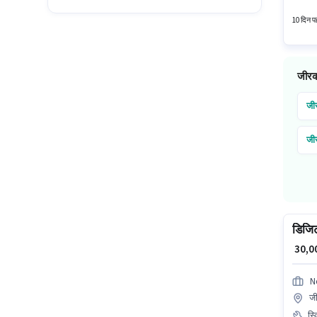
सेल्स / 
10 दिन पह
जीरकप
जी
जी
डिजिटल
₹ 30,
N
जी
स्