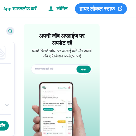
हायर लोकल स्टाफ
App डाउनलोड करें
लॉगिन
अपनी जॉब अप्लाईज पर
अपडेट रहें
चलते-फिरते जॉब्स पर अप्लाई करें और अपनी
जॉब एप्लिकेशन अपडेट्स पाएं
Get
app
ै।
ays
कॉल