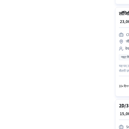
लॉजिस
₹ 23,
C
जी
वेय
नाइट श
यह पद 3 
सैलरी उप
जीरकपुर
के पास क
10+ दिन प
2D/3D
₹ 15,
S