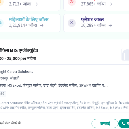
2,713
+
जॉब्स
27,865
+
जॉब्स
महिलाओं के लिए जॉब्स
फ्रेशर जाब्स
1,21,914
+
जॉब्स
16,289
+
जॉब्स
फिस MIS एग्जीक्यूटिव
000 - 25,000
per महीना
right Career Solutions
रकपुर, मोहाली
किल्स
:
MS Excel, कंप्यूटर नॉलेज, डाटा एंट्री, इंटरनेट सर्फिंग, 30 WPM टाइपिंग स्पीड, ईमेल राइटिंग, MS Word
 नीचे
areer Solutions में बैक ऑफिस / डेटा एंट्री श्रेणी में MIS एग्जीक्यूटिव के रूप में जुड़ें। इस भूमिका के लिए आव
0 WPM टाइपिंग स्पीड, कंप्यूटर नॉलेज, डाटा एंट्री, ईमेल राइटिंग, इंटरनेट सर्फिंग, MS Excel, MS Word जैसी
होनी चाहिए। यह वैकेंसी जीरकपुर, मोहाली में है। इस भूमिका के साथ अतिरिक्त लाभ जैसे PF भी मिलेंगे। यह भूमि
हीने वर्ष के अनुभव वाले के लिए खुली है, मासिक वेतन ₹25000 रहेगा। इस भूमिका में Fixed वेतन संरचना मिलती है
अप्लाई
हले पोस्ट की गई थी