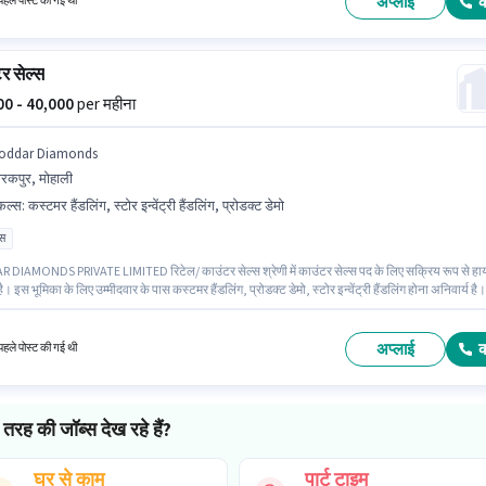
अप्लाई
हले पोस्ट की गई थी
र सेल्स
000 - 40,000
per महीना
oddar Diamonds
रकपुर, मोहाली
किल्स
:
कस्टमर हैंडलिंग, स्टोर इन्वेंट्री हैंडलिंग, प्रोडक्ट डेमो
ास
DIAMONDS PRIVATE LIMITED रिटेल/ काउंटर सेल्स श्रेणी में काउंटर सेल्स पद के लिए सक्रिय रूप से हा
ै। इस भूमिका के लिए उम्मीदवार के पास कस्टमर हैंडलिंग, प्रोडक्ट डेमो, स्टोर इन्वेंट्री हैंडलिंग होना अनिवार्य है।
 लिए उम्मीदवार के पास 12वीं पास डिग्री/सर्टिफिकेट होना अनिवार्य है। इस भूमिका में Fixed वेतन संरचना मिलत
ौकरी जीरकपुर, मोहाली में स्थित है। यह पद 1 - 3 वर्षो वर्ष के अनुभव वाले के लिए उपयुक्त है। आप प्रति माह
तक कमा सकते हैं।
अप्लाई
हले पोस्ट की गई थी
तरह की जॉब्स देख रहे हैं?
घर से काम
पार्ट टाइम