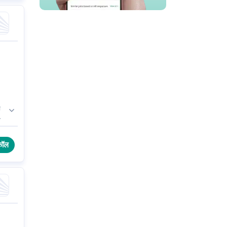
स
कॉल