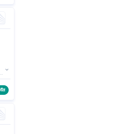
ों
कॉल