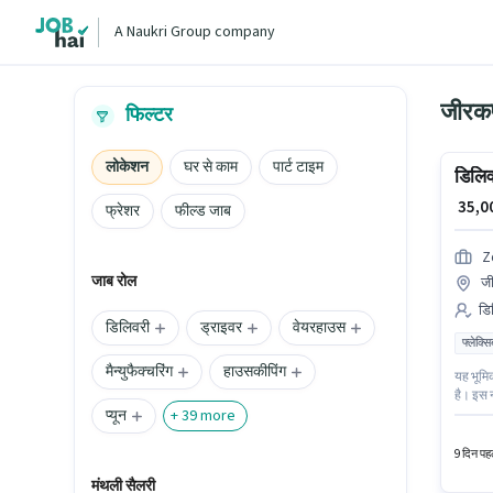
A Naukri Group company
जीरकपु
फिल्टर
लोकेशन
घर से काम
पार्ट टाइम
डिलिव
₹ 35,
फ्रेशर
फील्ड जाब
Z
जाब रोल
जी
डिल
डिलिवरी
ड्राइवर
वेयरहाउस
फ्लेक्स
मैन्युफैक्चरिंग
हाउसकीपिंग
यह भूमिक
है। इस न
प्यून
Zepto मे
+
39
more
working
9 दिन पहल
मंथली सैलरी