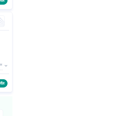
कॉल
यर
ी
कॉल