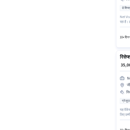
डे शिफ्
Net Visi
रहा है। 
डिजिटल क
6+ वर्षो
10+ दिन प
रिसेप्
₹ 35,
N
जी
स्
ग्रेजुए
यह वैकें
लिए उम्म
- 5 वर्ष
कंप्यूटर