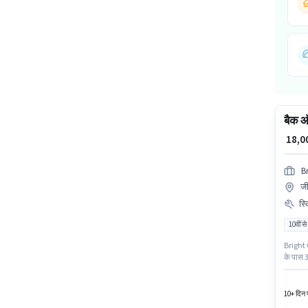
बैक ऑ
₹ 18,
B
जी
स्
10वीं से
Bright C
के पास 3
स्किल्स 
6 - 60 म
10+ दिन प