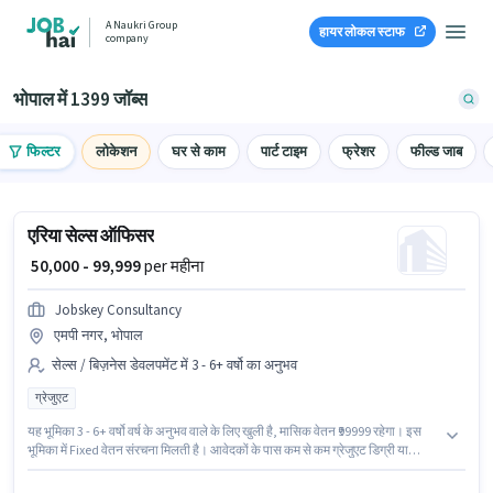
A Naukri Group
हायर लोकल स्टाफ
company
भोपाल में 1399 जॉब्स
फिल्टर
लोकेशन
घर से काम
पार्ट टाइम
फ्रेशर
फील्ड जाब
एरिया सेल्स ऑफिसर
₹ 50,000 - 99,999
per महीना
Jobskey Consultancy
एमपी नगर, भोपाल
सेल्स / बिज़नेस डेवलपमेंट में 3 - 6+ वर्षो का अनुभव
ग्रेजुएट
यह भूमिका 3 - 6+ वर्षो वर्ष के अनुभव वाले के लिए खुली है, मासिक वेतन ₹99999 रहेगा। इस
भूमिका में Fixed वेतन संरचना मिलती है। आवेदकों के पास कम से कम ग्रेजुएट डिग्री या
सर्टिफिकेट होना चाहिए। यह वैकेंसी एमपी नगर, भोपाल में है। Jobskey Consultancy
सेल्स / बिज़नेस डेवलपमेंट श्रेणी में एरिया सेल्स ऑफिसर पद के लिए सक्रिय रूप से हायर कर