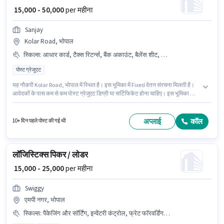
₹ 15,000 - 50,000
per महीना
Sanjay
Kolar Road, भोपाल
स्किल्स
:
आधार कार्ड, टैक्स रिटर्न्स, बैंक अकाउंट, बैलेंस शीट, ऑडिट, कैश फ्लो, बुक कीपिंग, PAN कार्ड, Tally, MS Excel
पोस्ट ग्रेजुएट
यह नौकरी Kolar Road, भोपाल में स्थित है। इस भूमिका में Fixed वेतन संरचना मिलती है।
आवेदकों के पास कम से कम पोस्ट ग्रेजुएट डिग्री या सर्टिफिकेट होना चाहिए। इस भूमिका के
लिए उम्मीदवार के पास ऑडिट, बैलेंस शीट, बुक कीपिंग, कैश फ्लो, MS Excel, Tally, टैक्स
रिटर्न्स होना अनिवार्य है। Sanjay में अकाउंटेंट श्रेणी में अकाउंटेंट के रूप में जुड़ें। इस पद के
लिए आवश्यक दस्तावेज़ जैसे आधार कार्ड, बैंक अकाउंट, PAN कार्ड का होना अनिवार्य है।
अप्लाई
कॉल
10+ दिन पहले पोस्ट की गई थी
लॉजिस्टिक्स पिकर / लोडर
₹ 15,000 - 25,000
per महीना
Swiggy
एमपी नगर, भोपाल
स्किल्स
:
पैकेजिंग और सॉर्टिंग, इन्वेंटरी कंट्रोल, फ्रेट फॉरवर्डिंग, ऑर्डर प्रोसेसिंग, बैंक अकाउंट, PAN कार्ड, स्टॉक टेकिंग, आधार कार्ड, ऑर्डर पिकिंग