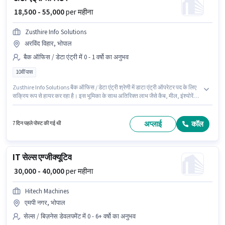
₹ 18,500 - 55,000
per महीना
Zusthire Info Solutions
अरविंद विहार, भोपाल
बैक ऑफिस / डेटा एंट्री में 0 - 1 वर्षो का अनुभव
10वीं पास
Zusthire Info Solutions बैक ऑफिस / डेटा एंट्री श्रेणी में डाटा एंट्री ऑपरेटर पद के लिए
सक्रिय रूप से हायर कर रहा है। इस भूमिका के साथ अतिरिक्त लाभ जैसे कैब, मील, इंश्योरेंस,
PF, मेडिकल बेनिफिट्स भी मिलेंगे। यह वैकेंसी अरविंद विहार, भोपाल में है। इस भूमिका में
Fixed वेतन संरचना मिलती है। यह भूमिका 0 - 1 वर्षो वर्ष के अनुभव वाले के लिए खुली है,
मासिक वेतन ₹55000 रहेगा। आवेदकों के पास कम से कम 10वीं पास डिग्री या सर्टिफिकेट होना
अप्लाई
कॉल
7 दिन पहले पोस्ट की गई थी
चाहिए।
IT सेल्स एग्जीक्यूटिव
₹ 30,000 - 40,000
per महीना
Hitech Machines
एमपी नगर, भोपाल
सेल्स / बिज़नेस डेवलपमेंट में 0 - 6+ वर्षो का अनुभव