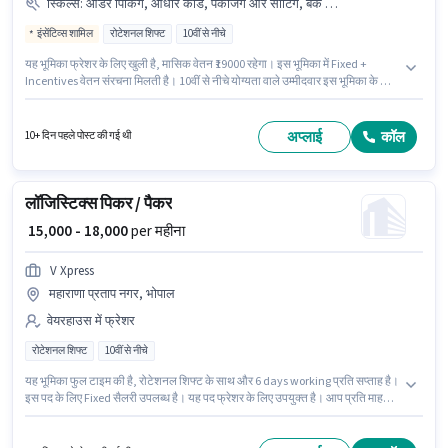
स्किल्स
:
ऑर्डर पिकिंग, आधार कार्ड, पैकेजिंग और सॉर्टिंग, बैंक अकाउंट, इन्वेंटरी कंट्रोल, ऑर्डर प्रोसेसिंग, PAN कार्ड
इंसेंटिव्स शामिल
रोटेशनल शिफ्ट
10वीं से नीचे
यह भूमिका फ्रेशर के लिए खुली है, मासिक वेतन ₹19000 रहेगा। इस भूमिका में Fixed +
Incentives वेतन संरचना मिलती है। 10वीं से नीचे योग्यता वाले उम्मीदवार इस भूमिका के लिए
उपयुक्त हैं। इस पद के लिए आवश्यक दस्तावेज़ जैसे PAN कार्ड, आधार कार्ड, बैंक अकाउंट का
होना अनिवार्य है। यह नौकरी इंद्रपुरी, भोपाल में स्थित है। इस भूमिका के लिए आवेदक के पास
इन्वेंटरी कंट्रोल, ऑर्डर पिकिंग, ऑर्डर प्रोसेसिंग, पैकेजिंग और सॉर्टिंग जैसी स्किल्स होनी
अप्लाई
कॉल
10+ दिन पहले पोस्ट की गई थी
चाहिए।
लॉजिस्टिक्स पिकर / पैकर
₹ 15,000 - 18,000
per महीना
V Xpress
महाराणा प्रताप नगर, भोपाल
वेयरहाउस में फ्रेशर
रोटेशनल शिफ्ट
10वीं से नीचे
यह भूमिका फुल टाइम की है, रोटेशनल शिफ्ट के साथ और 6 days working प्रति सप्ताह है।
इस पद के लिए Fixed सैलरी उपलब्ध है। यह पद फ्रेशर के लिए उपयुक्त है। आप प्रति माह
₹18000 तक कमा सकते हैं। V Xpress वेयरहाउस श्रेणी में पिकर / पैकर पद के लिए सक्रिय
रूप से हायर कर रहा है। यह वैकेंसी महाराणा प्रताप नगर, भोपाल में है। इस नौकरी के लिए