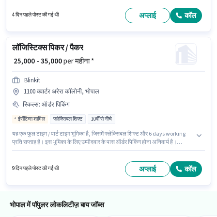
बेनिफिट्स भी मिलेंगे। यह नौकरी Bhojpur Road, भोपाल में स्थित है। इस पद के लिए
आवश्यक दस्तावेज़ जैसे PAN कार्ड, आधार कार्ड, बैंक अकाउंट का होना अनिवार्य है।
अप्लाई
कॉल
4 दिन पहले पोस्ट की गई थी
लॉजिस्टिक्स पिकर / पैकर
₹ 25,000 - 35,000
per महीना *
Blinkit
1100 क्वार्टर अरेरा कॉलोनी, भोपाल
स्किल्स
:
ऑर्डर पिकिंग
इंसेंटिव्स शामिल
फ्लेक्सिबल शिफ्ट
10वीं से नीचे
यह एक फुल टाइम / पार्ट टाइम भूमिका है, जिसमें फ्लेक्सिबल शिफ्ट और 6 days working
प्रति सप्ताह है। इस भूमिका के लिए उम्मीदवार के पास ऑर्डर पिकिंग होना अनिवार्य है।
Blinkit में वेयरहाउस श्रेणी में पिकर / पैकर के रूप में जुड़ें। इस भूमिका के साथ अतिरिक्त लाभ
जैसे इंश्योरेंस, मेडिकल बेनिफिट्स भी मिलेंगे। इस नौकरी के लिए 10वीं से नीचे योग्यता वाले
उम्मीदवार आवेदन कर सकते हैं। इस भूमिका में Fixed + Incentives वेतन संरचना मिलती
अप्लाई
कॉल
9 दिन पहले पोस्ट की गई थी
है।
भोपाल में पॉपुलर लोकलिटीज़ बाय जॉब्स