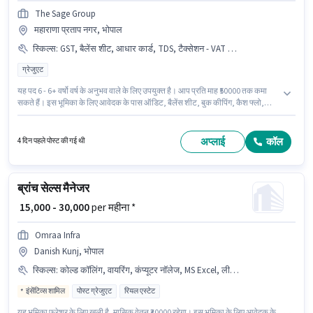
The Sage Group
महाराणा प्रताप नगर, भोपाल
स्किल्स
:
GST, बैलेंस शीट, आधार कार्ड, TDS, टैक्सेशन - VAT & सेल्स टैक्स, बुक कीपिंग, टैक्स रिटर्न्स, ऑडिट, Tally, MS Excel, PAN कार्ड, कैश फ्लो, बैंक अकाउंट
ग्रेजुएट
यह पद 6 - 6+ वर्षो वर्ष के अनुभव वाले के लिए उपयुक्त है। आप प्रति माह ₹50000 तक कमा
सकते हैं। इस भूमिका के लिए आवेदक के पास ऑडिट, बैलेंस शीट, बुक कीपिंग, कैश फ्लो,
GST, MS Excel, Tally, टैक्स रिटर्न्स, टैक्सेशन - VAT & सेल्स टैक्स, TDS जैसी स्किल्स
होनी चाहिए। आवेदकों के पास कम से कम ग्रेजुएट डिग्री या सर्टिफिकेट होना चाहिए। इस
भूमिका के साथ अतिरिक्त लाभ जैसे PF, मेडिकल बेनिफिट्स भी मिलेंगे। यह वैकेंसी महाराणा
अप्लाई
कॉल
4 दिन पहले पोस्ट की गई थी
प्रताप नगर, भोपाल में है। इस पद के लिए आवश्यक दस्तावेज़ जैसे PAN कार्ड, आधार कार्ड,
बैंक अकाउंट का होना अनिवार्य है।
ब्रांच सेल्स मैनेजर
₹ 15,000 - 30,000
per महीना *
Omraa Infra
Danish Kunj, भोपाल
स्किल्स
:
कोल्ड कॉलिंग, वायरिंग, कंप्यूटर नॉलेज, MS Excel, लीड जनरेशन
इंसेंटिव्स शामिल
पोस्ट ग्रेजुएट
रियल एस्टेट
यह भूमिका फ्रेशर के लिए खुली है, मासिक वेतन ₹30000 रहेगा। इस भूमिका के लिए आवेदक के