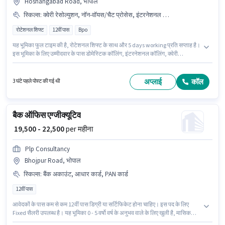
Hoshangabad Road, भोपाल
स्किल्स
:
क्वेरी रेसोल्युशन, नॉन-वॉयस/चैट प्रोसेस, इंटरनेशनल कॉलिंग, डोमेस्टिक कॉलिंग
रोटेशनल शिफ्ट
12वीं पास
Bpo
यह भूमिका फुल टाइम की है, रोटेशनल शिफ्ट के साथ और 5 days working प्रति सप्ताह है।
इस भूमिका के लिए उम्मीदवार के पास डोमेस्टिक कॉलिंग, इंटरनेशनल कॉलिंग, क्वेरी
रेसोल्युशन, नॉन-वॉयस/चैट प्रोसेस होना अनिवार्य है। यह पद 0 - 1 वर्षो वर्ष के अनुभव वाले के
लिए उपयुक्त है। आप प्रति माह ₹18000 तक कमा सकते हैं। इस भूमिका के साथ अतिरिक्त
लाभ जैसे कैब, PF भी मिलेंगे। आवेदकों के पास कम से कम 12वीं पास डिग्री या सर्टिफिकेट
अप्लाई
कॉल
3 घंटे पहले पोस्ट की गई थी
होना चाहिए। इस भूमिका में Fixed वेतन संरचना मिलती है।
बैक ऑफिस एग्जीक्यूटिव
₹ 19,500 - 22,500
per महीना
Plp Consultancy
Bhojpur Road, भोपाल
स्किल्स
:
बैंक अकाउंट, आधार कार्ड, PAN कार्ड
12वीं पास
आवेदकों के पास कम से कम 12वीं पास डिग्री या सर्टिफिकेट होना चाहिए। इस पद के लिए
Fixed सैलरी उपलब्ध है। यह भूमिका 0 - 5 वर्षो वर्ष के अनुभव वाले के लिए खुली है, मासिक
वेतन ₹22500 रहेगा। इस भूमिका के साथ अतिरिक्त लाभ जैसे इंश्योरेंस, PF, मेडिकल