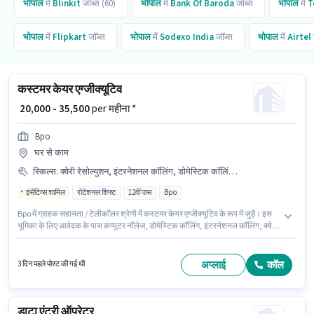
भोपाल
में
Blinkit
जॉब्स (60)
भोपाल
में
Bank Of Baroda
जॉब्स
भोपाल
में
T
भोपाल
में
Flipkart
जॉब्स
भोपाल
में
Sodexo India
जॉब्स
भोपाल
में
Airtel
कस्टमर केयर एग्जीक्यूटिव
₹ 20,000 - 35,500
per महीना *
Bpo
घर से काम
स्किल्स
:
क्वेरी रेसोल्युशन, इंटरनेशनल कॉलिंग, डोमेस्टिक कॉलिंग, नॉन-वॉयस/चैट प्रोसेस, कंप्यूटर नॉलेज
इंसेंटिव्स शामिल
रोटेशनल शिफ्ट
12वीं पास
Bpo
Bpo में ग्राहक सहायता / टेलीकॉलर श्रेणी में कस्टमर केयर एग्जीक्यूटिव के रूप में जुड़ें। इस
भूमिका के लिए आवेदक के पास कंप्यूटर नॉलेज, डोमेस्टिक कॉलिंग, इंटरनेशनल कॉलिंग, क्वेरी
रेसोल्युशन, नॉन-वॉयस/चैट प्रोसेस जैसी स्किल्स होनी चाहिए। यह भूमिका फुल टाइम की है,
रोटेशनल शिफ्ट के साथ और 6 days working प्रति सप्ताह है। इस भूमिका के साथ
अतिरिक्त लाभ जैसे मील, इंश्योरेंस, PF, मेडिकल बेनिफिट्स भी मिलेंगे। यह पद 0 - 2 वर्षो वर्ष
अप्लाई
कॉल
3 दिन पहले पोस्ट की गई थी
के अनुभव वाले के लिए उपयुक्त है। आप प्रति माह ₹35500 तक कमा सकते हैं। इस पद के लिए
Fixed + Incentives सैलरी उपलब्ध है।
डाटा एंट्री ऑपरेटर