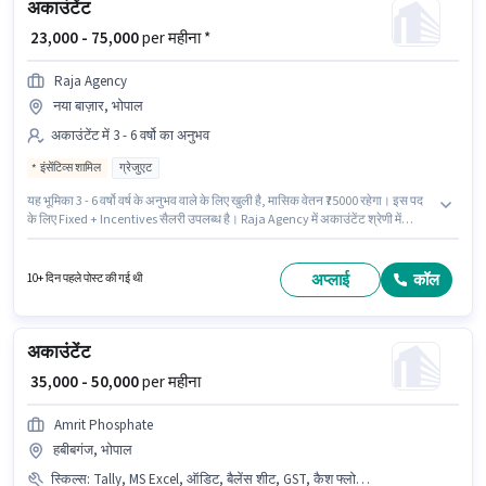
अकाउंटेंट
₹ 23,000 - 75,000
per महीना *
Raja Agency
नया बाज़ार, भोपाल
अकाउंटेंट में 3 - 6 वर्षो का अनुभव
इंसेंटिव्स शामिल
ग्रेजुएट
यह भूमिका 3 - 6 वर्षो वर्ष के अनुभव वाले के लिए खुली है, मासिक वेतन ₹75000 रहेगा। इस पद
के लिए Fixed + Incentives सैलरी उपलब्ध है। Raja Agency में अकाउंटेंट श्रेणी में
अकाउंटेंट के रूप में जुड़ें। यह नौकरी नया बाज़ार, भोपाल में स्थित है। इस पद के लिए
उम्मीदवार के पास ग्रेजुएट डिग्री/सर्टिफिकेट होना अनिवार्य है।
अप्लाई
कॉल
10+ दिन पहले पोस्ट की गई थी
अकाउंटेंट
₹ 35,000 - 50,000
per महीना
Amrit Phosphate
हबीबगंज, भोपाल
स्किल्स
:
Tally, MS Excel, ऑडिट, बैलेंस शीट, GST, कैश फ्लो, बुक कीपिंग, टैक्स रिटर्न्स