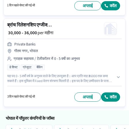
इंटरनेट सर्फिंग, MS Excel, MS Word होना अनिवार्य है। यह वैकेंसी महाराणा प्रताप नगर,
अप्लाई
कॉल
1 दिन पहले पोस्ट की गई थी
भोपाल में है। इस भूमिका के लिए आवेदन करने हेतु उम्मीदवार के पास इंटरनेट कनेक्शन,
लैपटॉप/डेस्कटॉप होना चाहिए।
ब्रांच रिलेशनशिप एग्जीक्यूटिव
₹ 30,000 - 36,000
per महीना
Private Banks
गौतम नगर, भोपाल
ग्राहक सहायता / टेलीकॉलर में 0 - 5 वर्षो का अनुभव
डे शिफ्ट
ग्रेजुएट
बैंकिंग
यह पद 0 - 5 वर्षो वर्ष के अनुभव वाले के लिए उपयुक्त है। आप प्रति माह ₹36000 तक कमा
सकते हैं। इस भूमिका में Fixed वेतन संरचना मिलती है। इस पद के लिए उम्मीदवार के पास
ग्रेजुएट डिग्री/सर्टिफिकेट होना अनिवार्य है। PF, मेडिकल बेनिफिट्स पद और कंपनी की
नीतियों के अनुसार दिए जा सकते हैं। यह एक फुल टाइम भूमिका है, जिसमें डे शिफ्ट और 6
days working प्रति सप्ताह है। यह वैकेंसी गौतम नगर, भोपाल में है।
अप्लाई
कॉल
3 दिन पहले पोस्ट की गई थी
भोपाल में पॉपुलर कंपनियों के जॉब्स