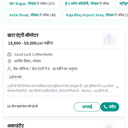
MP Nagar
,
भोपाल
में जॉब्स (167)
ई 4 अरेरा कॉलोनी
,
भोपाल
में जॉब्स
श्रीकृ
Kolar Road
,
भोपाल
में जॉब्स (40)
Raja Bhoj Airport Area
,
भोपाल
में जॉब्स (
डाटा एंट्री ऑपरेटर
₹ 18,600 - 58,000
per महीना
Good Luck Coffee Works
अरविंद विहार, भोपाल
बैक ऑफिस / डेटा एंट्री में 6 - 36 महीने का अनुभव
10वीं से नीचे
10वीं से नीचे योग्यता वाले उम्मीदवार इस भूमिका के लिए उपयुक्त हैं। इस भूमिका में Fixed वेतन
संरचना मिलती है। यह नौकरी अरविंद विहार, भोपाल में स्थित है। यह पद 6 - 36 महीने वर्ष के
अनुभव वाले के लिए उपयुक्त है। आप प्रति माह ₹58000 तक कमा सकते हैं। Good Luck
Coffee Works बैक ऑफिस / डेटा एंट्री श्रेणी में डाटा एंट्री ऑपरेटर पद के लिए सक्रिय रूप
से हायर कर रहा है।
अप्लाई
कॉल
10+ दिन पहले पोस्ट की गई थी
अकाउंटेंट