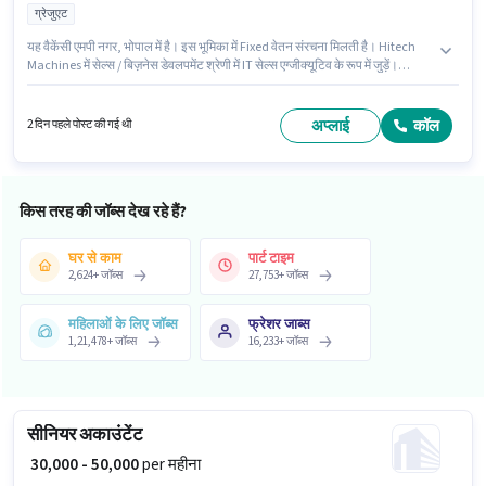
ग्रेजुएट
यह वैकेंसी एमपी नगर, भोपाल में है। इस भूमिका में Fixed वेतन संरचना मिलती है। Hitech
Machines में सेल्स / बिज़नेस डेवलपमेंट श्रेणी में IT सेल्स एग्जीक्यूटिव के रूप में जुड़ें।
आवेदकों के पास कम से कम ग्रेजुएट डिग्री या सर्टिफिकेट होना चाहिए। यह पद 0 - 6+ वर्षो वर्ष
के अनुभव वाले के लिए उपयुक्त है। आप प्रति माह ₹40000 तक कमा सकते हैं।
अप्लाई
कॉल
2 दिन पहले पोस्ट की गई थी
किस तरह की जॉब्स देख रहे हैं?
घर से काम
पार्ट टाइम
2,624
+
जॉब्स
27,753
+
जॉब्स
महिलाओं के लिए जॉब्स
फ्रेशर जाब्स
1,21,478
+
जॉब्स
16,233
+
जॉब्स
सीनियर अकाउंटेंट
₹ 30,000 - 50,000
per महीना