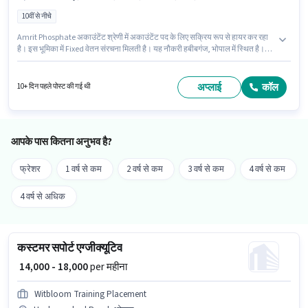
10वीं से नीचे
Amrit Phosphate अकाउंटेंट श्रेणी में अकाउंटेंट पद के लिए सक्रिय रूप से हायर कर रहा
है। इस भूमिका में Fixed वेतन संरचना मिलती है। यह नौकरी हबीबगंज, भोपाल में स्थित है।
इस भूमिका के लिए आवेदक के पास ऑडिट, बैलेंस शीट, बुक कीपिंग, कैश फ्लो, GST, MS
Excel, Tally, टैक्स रिटर्न्स जैसी स्किल्स होनी चाहिए। 10वीं से नीचे योग्यता वाले उम्मीदवार
इस भूमिका के लिए उपयुक्त हैं। यह भूमिका 6 - 6+ वर्षो वर्ष के अनुभव वाले के लिए खुली है,
अप्लाई
कॉल
10+ दिन पहले पोस्ट की गई थी
मासिक वेतन ₹50000 रहेगा।
आपके पास कितना अनुभव है?
फ्रेशर
1 वर्ष से कम
2 वर्ष से कम
3 वर्ष से कम
4 वर्ष से कम
4 वर्ष से अधिक
कस्टमर सपोर्ट एग्जीक्यूटिव
₹ 14,000 - 18,000
per महीना
Witbloom Training Placement