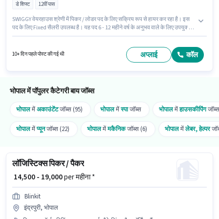
डे शिफ्ट
12वीं पास
SWIGGY वेयरहाउस श्रेणी में पिकर / लोडर पद के लिए सक्रिय रूप से हायर कर रहा है। इस
पद के लिए Fixed सैलरी उपलब्ध है। यह पद 6 - 12 महीने वर्ष के अनुभव वाले के लिए उपयुक्त
है। आप प्रति माह ₹25000 तक कमा सकते हैं। इस भूमिका के साथ अतिरिक्त लाभ जैसे
इंश्योरेंस, PF भी मिलेंगे। यह नौकरी एमपी नगर, भोपाल में स्थित है। इस भूमिका के लिए
उम्मीदवार के पास इन्वेंटरी कंट्रोल, ऑर्डर पिकिंग, ऑर्डर प्रोसेसिंग, पैकेजिंग और सॉर्टिंग,
अप्लाई
कॉल
10+ दिन पहले पोस्ट की गई थी
स्टॉक टेकिंग, फ्रेट फॉरवर्डिंग होना अनिवार्य है।
भोपाल में पॉपुलर कैटेगरी बाय जॉब्स
भोपाल
में
अकाउंटेंट
जॉब्स (95)
भोपाल
में
स्पा
जॉब्स
भोपाल
में
हाउसकीपिंग
जॉब्स
भोपाल
में
प्यून
जॉब्स (22)
भोपाल
में
मकैनिक
जॉब्स (6)
भोपाल
में
लेबर, हेल्पर
जॉब
लॉजिस्टिक्स पिकर / पैकर
₹ 14,500 - 19,000
per महीना *
Blinkit
इंद्रपुरी, भोपाल