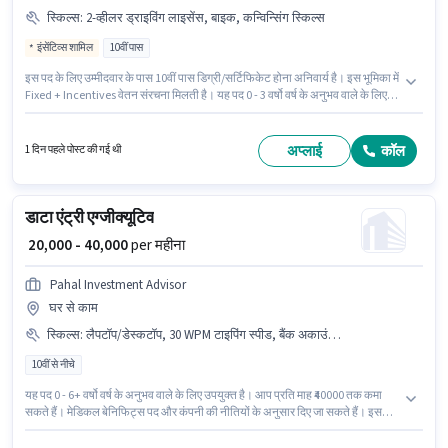
स्किल्स
:
2-व्हीलर ड्राइविंग लाइसेंस, बाइक, कन्विन्सिंग स्किल्स
इंसेंटिव्स शामिल
10वीं पास
इस पद के लिए उम्मीदवार के पास 10वीं पास डिग्री/सर्टिफिकेट होना अनिवार्य है। इस भूमिका में
Fixed + Incentives वेतन संरचना मिलती है। यह पद 0 - 3 वर्षो वर्ष के अनुभव वाले के लिए
उपयुक्त है। आप प्रति माह ₹50000 तक कमा सकते हैं। इस भूमिका के लिए महत्वपूर्ण दस्तावेज़
2-व्हीलर ड्राइविंग लाइसेंस आवश्यक हैं। यह नौकरी महाराणा प्रताप नगर, भोपाल में स्थित
है। इस भूमिका के लिए उम्मीदवार के पास कन्विन्सिंग स्किल्स होना अनिवार्य है।
अप्लाई
कॉल
1 दिन पहले पोस्ट की गई थी
डाटा एंट्री एग्जीक्यूटिव
₹ 20,000 - 40,000
per महीना
Pahal Investment Advisor
घर से काम
स्किल्स
:
लैपटॉप/डेस्कटॉप, 30 WPM टाइपिंग स्पीड, बैंक अकाउंट, PAN कार्ड, आधार कार्ड, कंप्यूटर नॉलेज, डाटा एंट्री, MS Word, ईमेल राइटिंग, MS Excel, इंटरनेट कनेक्शन, इंटरनेट सर्फिंग
10वीं से नीचे
यह पद 0 - 6+ वर्षो वर्ष के अनुभव वाले के लिए उपयुक्त है। आप प्रति माह ₹40000 तक कमा
सकते हैं। मेडिकल बेनिफिट्स पद और कंपनी की नीतियों के अनुसार दिए जा सकते हैं। इस
नौकरी के लिए 10वीं से नीचे योग्यता वाले उम्मीदवार आवेदन कर सकते हैं। इस भूमिका के लिए
उम्मीदवार के पास 30 WPM टाइपिंग स्पीड, कंप्यूटर नॉलेज, डाटा एंट्री, ईमेल राइटिंग,